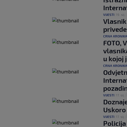
Internat
VIJESTI
|
19. sij.
|
Vlasnik
privede
CRNA KRONIK
FOTO, VI
vlasnik
u kojoj 
CRNA KRONIK
Odvjetn
Interna
pozadini
VIJESTI
|
17. sij.
|
Doznaje
Uskoro 
VIJESTI
|
17. sij.
|
Policij