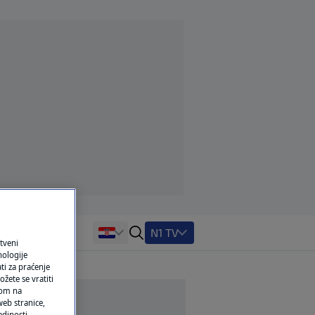
N1 TV
tveni
nologije
ti za praćenje
žete se vratiti
ikom na
eb stranice,
edinosti