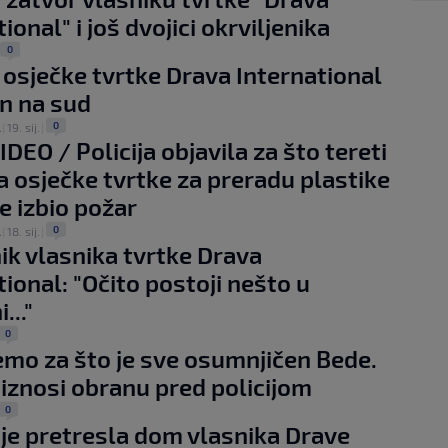
ional" i još dvojici okrviljenika
0
 osječke tvrtke Drava International
n na sud
0
A
|
19. sij.
|
DEO / Policija objavila za što tereti
a osječke tvrtke za preradu plastike
je izbio požar
0
A
|
18. sij.
|
ik vlasnika tvrtke Drava
tional: "Očito postoji nešto u
..."
0
mo za što je sve osumnjičen Bede.
iznosi obranu pred policijom
0
a je pretresla dom vlasnika Drave