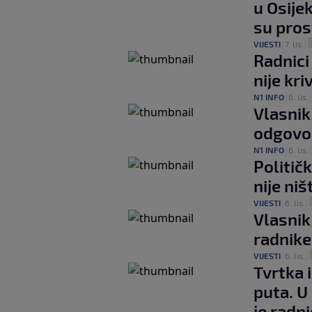
u Osije
su pros
VIJESTI
|
7. lis.
|
Radnici
nije kriv
N1 INFO
|
6. lis.
Vlasnik
odgovor
N1 INFO
|
6. lis.
Političk
nije ni
VIJESTI
|
6. lis.
|
Vlasnik
radnike
VIJESTI
|
6. lis.
|
Tvrtka i
puta. U
je radn