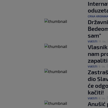
Interna
oduzet
CRNA KRONIK
Državni
Bedeom:
sam"
VIJESTI
|
11. lis.
|
Vlasnik
nam pro
zapaliti
VIJESTI
|
9. lis.
|
Zastraš
dio Sla
će odgo
kačiti!
VIJESTI
|
8. lis.
|
Anušić 