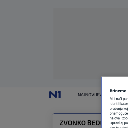
Brinemo o
NAJNOVIJE
VIJESTI
SVIJET
Mi i naši pa
identifikat
praćenja koj
onemogućeni,
na ovaj izbo
ZVONKO BEDE
Upravljaj po
ako je primj