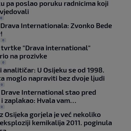
ku pa poslao poruku radnicima koji
vjedovali
0
 Drava Internationala: Zvonko Bede
!
0
|
 tvrtke "Drava international"
io na prozivke
0
|
i analitičar: U Osijeku se od 1998.
šta moglo napraviti bez dvoje ljudi
0
 Drave International stao pred
 i zaplakao: Hvala vam…
0
z Osijeka gorjela je već nekoliko
 eksploziji kemikalija 2011. poginula
ica