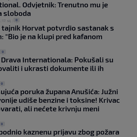
tional. Odvjetnik: Trenutno mu je
a sloboda
0
A
|
17. sij.
|
 tajnik Horvat potvrdio sastanak s
 "Bio je na klupi pred kafanom
0
 Drava Internationala: Pokušali su
valiti i ukrasti dokumente ili ih
0
ujuća poruka župana Anušića: Južni
vonije udiše benzine i toksine! Krivac
varati, ali nećete krivnju meni
0
podnio kaznenu prijavu zbog požara