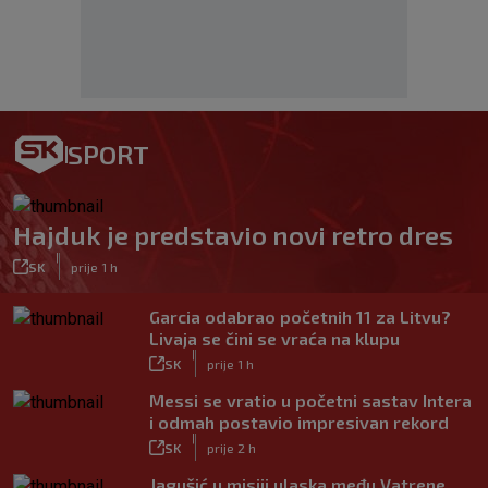
SPORT
Hajduk je predstavio novi retro dres
|
SK
prije 1 h
Garcia odabrao početnih 11 za Litvu?
Livaja se čini se vraća na klupu
|
SK
prije 1 h
Messi se vratio u početni sastav Intera
i odmah postavio impresivan rekord
|
SK
prije 2 h
Jagušić u misiji ulaska među Vatrene,