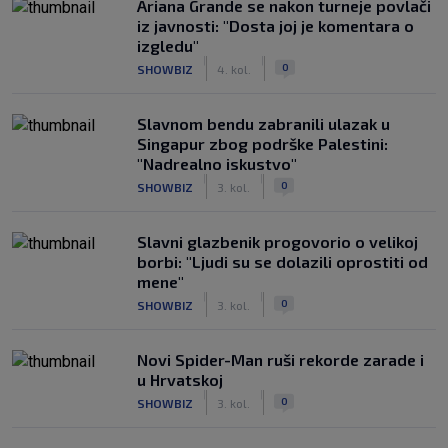
Ariana Grande se nakon turneje povlači
iz javnosti: "Dosta joj je komentara o
izgledu"
|
|
0
SHOWBIZ
4. kol.
Slavnom bendu zabranili ulazak u
Singapur zbog podrške Palestini:
"Nadrealno iskustvo"
|
|
0
SHOWBIZ
3. kol.
Slavni glazbenik progovorio o velikoj
borbi: "Ljudi su se dolazili oprostiti od
mene"
|
|
0
SHOWBIZ
3. kol.
Novi Spider-Man ruši rekorde zarade i
u Hrvatskoj
|
|
0
SHOWBIZ
3. kol.