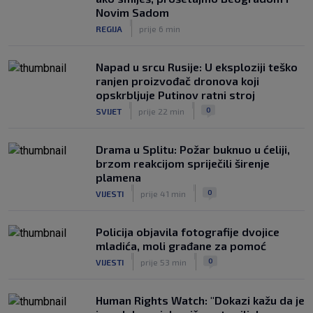
Novim Sadom
|
REGIJA
prije 6 min
Napad u srcu Rusije: U eksploziji teško
ranjen proizvođač dronova koji
opskrbljuje Putinov ratni stroj
|
|
0
SVIJET
prije 22 min
Drama u Splitu: Požar buknuo u ćeliji,
brzom reakcijom spriječili širenje
plamena
|
|
0
VIJESTI
prije 41 min
Policija objavila fotografije dvojice
mladića, moli građane za pomoć
|
|
0
VIJESTI
prije 53 min
Human Rights Watch: "Dokazi kažu da je