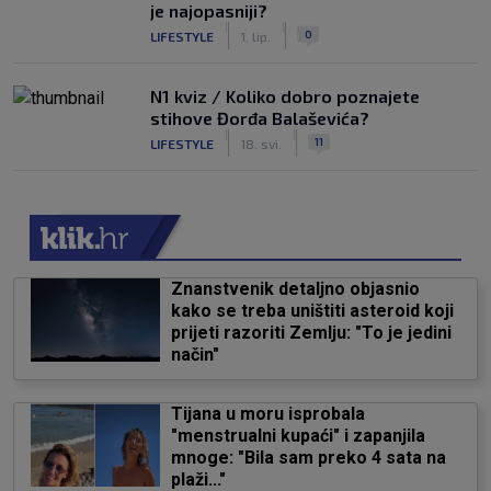
je najopasniji?
|
|
0
LIFESTYLE
1. lip.
N1 kviz / Koliko dobro poznajete
stihove Đorđa Balaševića?
|
|
11
LIFESTYLE
18. svi.
Znanstvenik detaljno objasnio
kako se treba uništiti asteroid koji
prijeti razoriti Zemlju: "To je jedini
način"
Tijana u moru isprobala
"menstrualni kupaći" i zapanjila
mnoge: "Bila sam preko 4 sata na
plaži..."