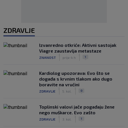
ZDRAVLJE
Izvanredno otkriće: Aktivni sastojak
Viagre zaustavlja metastaze
|
|
1
ZNANOST
prije 4 h
Kardiolog upozorava: Evo što se
događa s krvnim tlakom ako dugo
boravite na vrućini
|
|
0
ZDRAVLJE
5. kol.
Toplinski valovi jače pogađaju žene
nego muškarce. Evo zašto
|
|
1
ZDRAVLJE
3. kol.