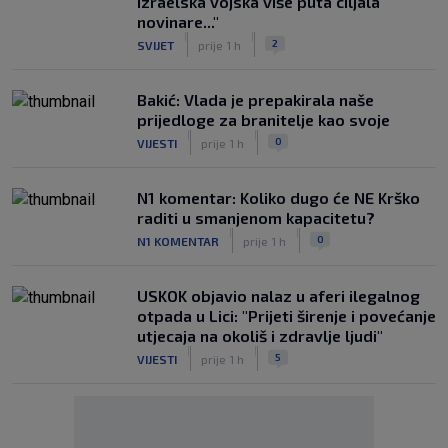
izraelska vojska više puta ciljala
novinare..."
|
|
2
SVIJET
prije 1 h
Bakić: Vlada je prepakirala naše
prijedloge za branitelje kao svoje
|
|
0
VIJESTI
prije 1 h
N1 komentar: Koliko dugo će NE Krško
raditi u smanjenom kapacitetu?
|
|
0
N1 KOMENTAR
prije 1 h
USKOK objavio nalaz u aferi ilegalnog
otpada u Lici: "Prijeti širenje i povećanje
utjecaja na okoliš i zdravlje ljudi"
|
|
5
VIJESTI
prije 1 h