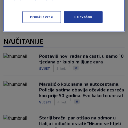
Prikaži svrhe
Prihvaćam
NAJČITANIJE
Postavili novi radar na cesti, u samo 10
tjedana prikupio milijune eura
|
|
0
SVIJET
5. kol.
Marušić o kolonama na autocestama:
Policija satima obavlja očevide nesreća
kao prije 50 godina. Evo kako to ubrzati
|
|
6
VIJESTI
4. kol.
Stariji bračni par otišao na odmor u
Italiju i odlučio ostati: "Nismo se htjeli