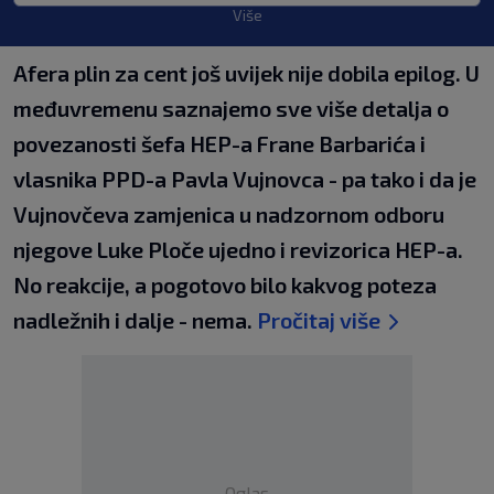
Više
Afera plin za cent još uvijek nije dobila epilog. U
međuvremenu saznajemo sve više detalja o
povezanosti šefa HEP-a Frane Barbarića i
vlasnika PPD-a Pavla Vujnovca - pa tako i da je
Vujnovčeva zamjenica u nadzornom odboru
njegove Luke Ploče ujedno i revizorica HEP-a.
No reakcije, a pogotovo bilo kakvog poteza
nadležnih i dalje - nema.
Pročitaj više
Oglas