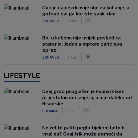
Ovo je najnezdravije ulje za kuhanje, a
gotovo svi ga koriste svaki dan
|
|
3
ZDRAVLJE
3. kol.
Bol u koljenu nije uvijek posljedica
starenja: Jedan simptom zahtijeva
oprez
|
|
0
ZDRAVLJE
3. kol.
LIFESTYLE
Ovaj grad proglašen je kulinarskom
prijestolnicom svijeta, a nije daleko od
Hrvatske
|
|
0
COOKING
5. kol.
Ne želite paliti peglu tijekom ljetnih
vrućina? Ovaj trik može pomoći da