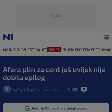
Oglas
NAJNOVIJE
VIJESTI
SVIJET
VRIJEME
N1 TEME
REGIJA
MA
Afera plin za cent još uvijek nije
dobila epilog
0
Iva Puljić Šego
VIDEO
31. kol. 2023. 19:14
|
|
|
Dodajte N1 u omiljeni Google izvor