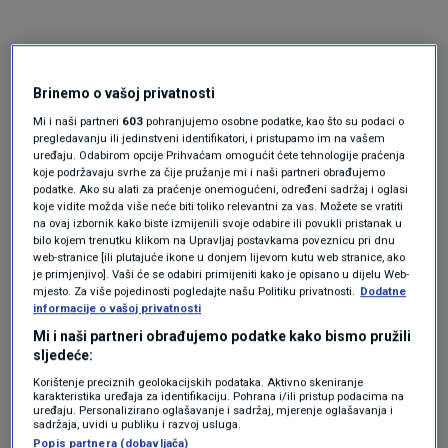
Brinemo o vašoj privatnosti
Mi i naši partneri
603
pohranjujemo osobne podatke, kao što su podaci o
pregledavanju ili jedinstveni identifikatori, i pristupamo im na vašem
uređaju. Odabirom opcije Prihvaćam omogućit ćete tehnologije praćenja
koje podržavaju svrhe za čije pružanje mi i naši partneri obrađujemo
Oglas
podatke. Ako su alati za praćenje onemogućeni, određeni sadržaj i oglasi
koje vidite možda više neće biti toliko relevantni za vas. Možete se vratiti
na ovaj izbornik kako biste izmijenili svoje odabire ili povukli pristanak u
bilo kojem trenutku klikom na Upravljaj postavkama poveznicu pri dnu
web-stranice [ili plutajuće ikone u donjem lijevom kutu web stranice, ako
je primjenjivo]. Vaši će se odabiri primijeniti kako je opisano u dijelu Web-
mjesto. Za više pojedinosti pogledajte našu Politiku privatnosti.
Dodatne
informacije o vašoj privatnosti
Mi i naši partneri obrađujemo podatke kako bismo pružili
sljedeće:
Korištenje preciznih geolokacijskih podataka. Aktivno skeniranje
karakteristika uređaja za identifikaciju. Pohrana i/ili pristup podacima na
uređaju. Personalizirano oglašavanje i sadržaj, mjerenje oglašavanja i
sadržaja, uvidi u publiku i razvoj usluga.
Oglas
Popis partnera (dobavljača)