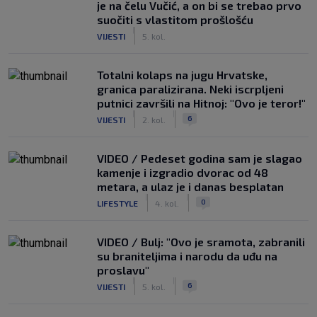
je na čelu Vučić, a on bi se trebao prvo
suočiti s vlastitom prošlošću
|
VIJESTI
5. kol.
Totalni kolaps na jugu Hrvatske,
granica paralizirana. Neki iscrpljeni
putnici završili na Hitnoj: "Ovo je teror!"
|
|
6
VIJESTI
2. kol.
VIDEO / Pedeset godina sam je slagao
kamenje i izgradio dvorac od 48
metara, a ulaz je i danas besplatan
|
|
0
LIFESTYLE
4. kol.
VIDEO / Bulj: "Ovo je sramota, zabranili
su braniteljima i narodu da uđu na
proslavu"
|
|
6
VIJESTI
5. kol.