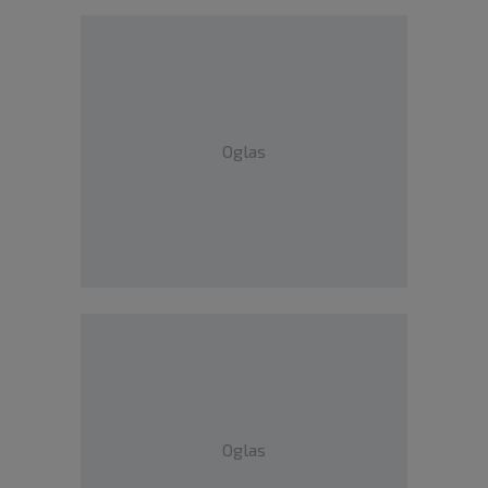
Oglas
Oglas