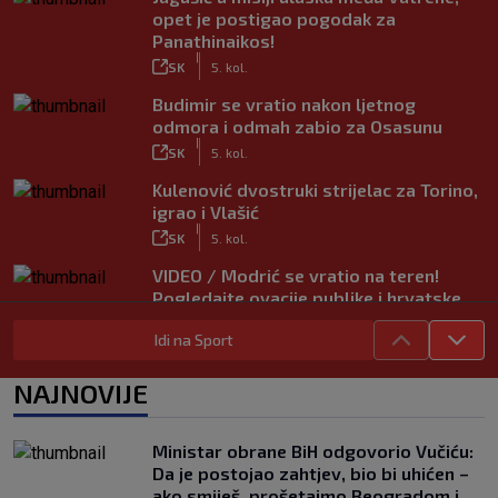
opet je postigao pogodak za
Panathinaikos!
|
SK
5. kol.
Budimir se vratio nakon ljetnog
odmora i odmah zabio za Osasunu
|
SK
5. kol.
Kulenović dvostruki strijelac za Torino,
igrao i Vlašić
|
SK
5. kol.
VIDEO / Modrić se vratio na teren!
Pogledajte ovacije publike i hrvatske
zastave na tribinama
Idi na Sport
|
SK
5. kol.
Tinejdžer iz Zimbabvea srušio bivšeg
NAJNOVIJE
trenera Hajduka, utakmica kasnila zbog
prometnog kaosa
|
Ministar obrane BiH odgovorio Vučiću:
SK
5. kol.
Da je postojao zahtjev, bio bi uhićen –
ako smiješ, prošetajmo Beogradom i