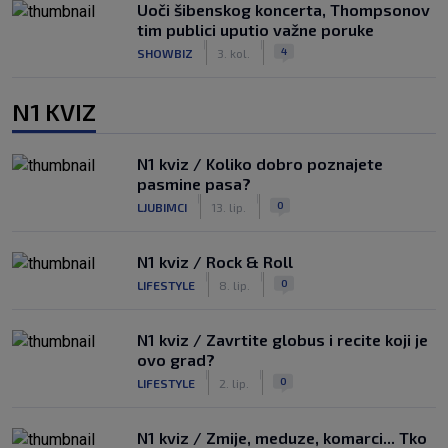
Uoči šibenskog koncerta, Thompsonov
tim publici uputio važne poruke
|
|
4
SHOWBIZ
3. kol.
N1 KVIZ
N1 kviz / Koliko dobro poznajete
pasmine pasa?
|
|
0
LJUBIMCI
13. lip.
N1 kviz / Rock & Roll
|
|
0
LIFESTYLE
8. lip.
N1 kviz / Zavrtite globus i recite koji je
ovo grad?
|
|
0
LIFESTYLE
2. lip.
N1 kviz / Zmije, meduze, komarci... Tko