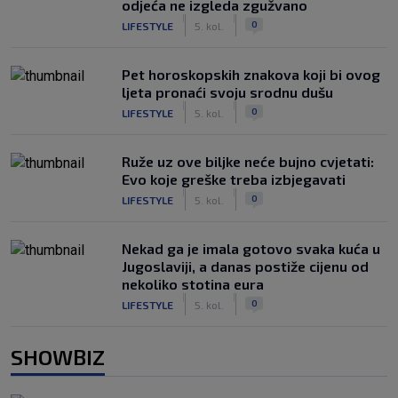
odjeća ne izgleda zgužvano
|
|
0
LIFESTYLE
5. kol.
Pet horoskopskih znakova koji bi ovog
ljeta pronaći svoju srodnu dušu
|
|
0
LIFESTYLE
5. kol.
Ruže uz ove biljke neće bujno cvjetati:
Evo koje greške treba izbjegavati
|
|
0
LIFESTYLE
5. kol.
Nekad ga je imala gotovo svaka kuća u
Jugoslaviji, a danas postiže cijenu od
nekoliko stotina eura
|
|
0
LIFESTYLE
5. kol.
SHOWBIZ