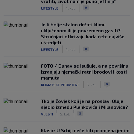
vratiti, život nam je puno jeftiniji"
|
|
0
LIFESTYLE
4. kol.
Je li bolje stalno držati klimu
uključenom ili je povremeno gasiti?
Stručnjaci otkrivaju kada ćete najviše
uštedjeti
|
|
0
LIFESTYLE
4. kol.
FOTO / Dunav se isušuje, a na površinu
izranjaju njemački ratni brodovi i kosti
mamuta
|
|
0
KLIMATSKE PROMJENE
5. kol.
Tko je čovjek koji je na proslavi Oluje
sjedio između Plenkovića i Milanovića?
|
|
3
VIJESTI
5. kol.
Klasić: U Srbiji neće biti promjena jer im