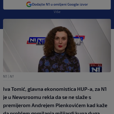
Dodajte N1 u omiljeni Google izvor
Više
N1
|
N1
Iva Tomić, glavna ekonomistica HUP-a, za N1
je u Newsroomu rekla da se ne slaže s
premijerom Andrejem Plenkovićem kad kaže
da problem gomilanja milijardi kuna duga