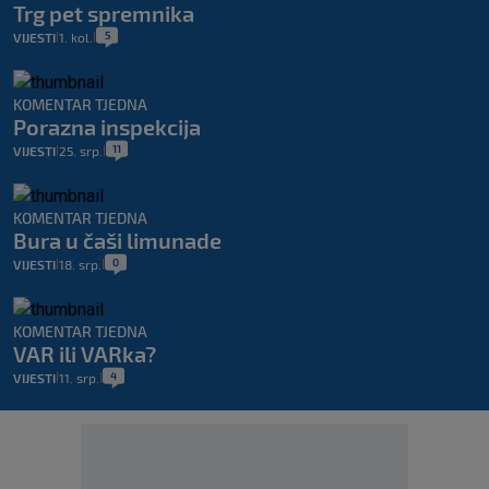
Trg pet spremnika
5
VIJESTI
1. kol.
|
|
KOMENTAR TJEDNA
Porazna inspekcija
11
VIJESTI
25. srp.
|
|
KOMENTAR TJEDNA
Bura u čaši limunade
0
VIJESTI
18. srp.
|
|
KOMENTAR TJEDNA
VAR ili VARka?
4
VIJESTI
11. srp.
|
|