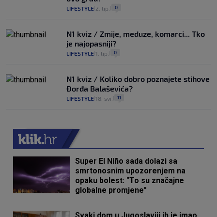
0
LIFESTYLE
2. lip.
|
|
N1 kviz / Zmije, meduze, komarci... Tko
je najopasniji?
0
LIFESTYLE
1. lip.
|
|
N1 kviz / Koliko dobro poznajete stihove
Đorđa Balaševića?
11
LIFESTYLE
18. svi.
|
|
Super El Niño sada dolazi sa
smrtonosnim upozorenjem na
opaku bolest: "To su značajne
globalne promjene"
Svaki dom u Jugoslaviji ih je imao,