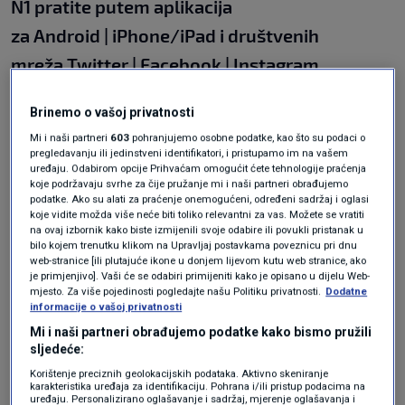
N1 pratite putem aplikacija
za
Android
|
iPhone/iPad
i društvenih
mreža
Twitter
|
Facebook
|
Instagram.
Teme
Brinemo o vašoj privatnosti
Mi i naši partneri
603
pohranjujemo osobne podatke, kao što su podaci o
pregledavanju ili jedinstveni identifikatori, i pristupamo im na vašem
DUG VELEDROGERIJAMA
IVA TOMIĆ
VELEDROGERIJE
uređaju. Odabirom opcije Prihvaćam omogućit ćete tehnologije praćenja
koje podržavaju svrhe za čije pružanje mi i naši partneri obrađujemo
podatke. Ako su alati za praćenje onemogućeni, određeni sadržaj i oglasi
koje vidite možda više neće biti toliko relevantni za vas. Možete se vratiti
na ovaj izbornik kako biste izmijenili svoje odabire ili povukli pristanak u
bilo kojem trenutku klikom na Upravljaj postavkama poveznicu pri dnu
web-stranice [ili plutajuće ikone u donjem lijevom kutu web stranice, ako
je primjenjivo]. Vaši će se odabiri primijeniti kako je opisano u dijelu Web-
mjesto. Za više pojedinosti pogledajte našu Politiku privatnosti.
Dodatne
Oglas
informacije o vašoj privatnosti
Mi i naši partneri obrađujemo podatke kako bismo pružili
sljedeće:
Korištenje preciznih geolokacijskih podataka. Aktivno skeniranje
karakteristika uređaja za identifikaciju. Pohrana i/ili pristup podacima na
uređaju. Personalizirano oglašavanje i sadržaj, mjerenje oglašavanja i