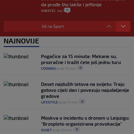
da prođe što lakše i jeftinije
0
VIJESTI
2. kol.
|
|
Izračunali smo koliko košta putovanje
automobilom na Hvar iz Zagreba, a
Idi na Sport
koliko iz Osijeka
14
VIJESTI
2. kol.
NAJNOVIJE
|
|
"Kći je otišla na more, a zaboravila
zdravstvenu iskaznicu". Kakva su prava
Pogačice za 15 minuta: Mekane su,
pacijenata izvan mjesta prebivališta?
prozračne i tražit ćete još jednu turu
1
VIJESTI
1. kol.
|
|
0
COOKING
prije 10 min.
|
|
Deset najdužih letova na svijetu: Traju
gotovo cijeli dan i povezuju najudaljenije
gradove
0
LIFESTYLE
prije 17 min.
|
|
Moskva o incidentu s dronom u Leipzigu:
"Brzopleto organizirana provokacija"
0
SVIJET
prije 29 min.
|
|