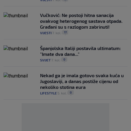
Vučković: Ne postoji hitna sanacija
ovakvog heterogenog sastava otpada.
Građani su s razlogom zabrinuti!
17
VIJESTI
7. kol.
|
|
Španjolska Italiji postavila ultimatum:
"Imate dva dana..."
0
SVIJET
7. kol.
|
|
Nekad ga je imala gotovo svaka kuća u
Jugoslaviji, a danas postiže cijenu od
nekoliko stotina eura
0
LIFESTYLE
5. kol.
|
|