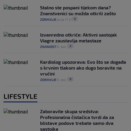
Stalno ste pospani tijekom dana?
Znanstvenici su možda otkrili zašto
0
ZDRAVLJE
prije 11 h
|
|
Izvanredno otkriće: Aktivni sastojak
Viagre zaustavlja metastaze
2
ZNANOST
6. kol.
|
|
Kardiolog upozorava: Evo što se događa
s krvnim tlakom ako dugo boravite na
vrućini
0
ZDRAVLJE
5. kol.
|
|
LIFESTYLE
Zaboravite skupa sredstva:
Profesionalna čistačica tvrdi da za
blistave podove trebate samo dva
sastojka