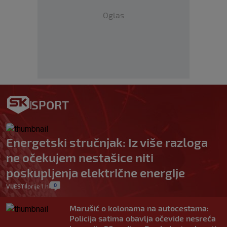
Oglas
SPORT
Energetski stručnjak: Iz više razloga
ne očekujem nestašice niti
poskupljenja električne energije
0
VIJESTI
prije 1 h
|
|
Marušić o kolonama na autocestama:
Policija satima obavlja očevide nesreća