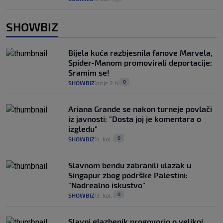
SHOWBIZ
Bijela kuća razbjesnila fanove Marvela,
Spider-Manom promovirali deportacije:
Sramim se!
0
SHOWBIZ
prije 2 h
|
|
Ariana Grande se nakon turneje povlači
iz javnosti: "Dosta joj je komentara o
izgledu"
0
SHOWBIZ
4. kol.
|
|
Slavnom bendu zabranili ulazak u
Singapur zbog podrške Palestini:
"Nadrealno iskustvo"
0
SHOWBIZ
3. kol.
|
|
Slavni glazbenik progovorio o velikoj