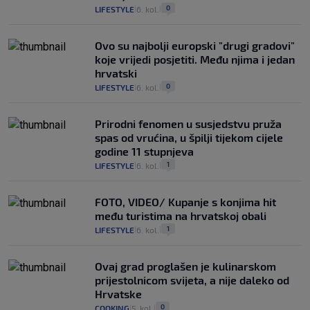
0
LIFESTYLE
6. kol.
|
|
Ovo su najbolji europski "drugi gradovi"
koje vrijedi posjetiti. Među njima i jedan
hrvatski
0
LIFESTYLE
6. kol.
|
|
Prirodni fenomen u susjedstvu pruža
spas od vrućina, u špilji tijekom cijele
godine 11 stupnjeva
1
LIFESTYLE
6. kol.
|
|
FOTO, VIDEO/ Kupanje s konjima hit
među turistima na hrvatskoj obali
1
LIFESTYLE
6. kol.
|
|
Ovaj grad proglašen je kulinarskom
prijestolnicom svijeta, a nije daleko od
Hrvatske
0
COOKING
5. kol.
|
|