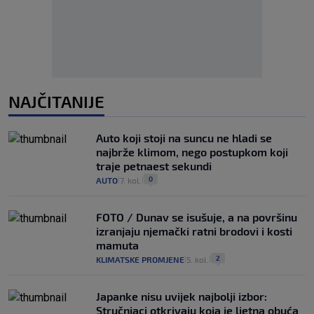
NAJČITANIJE
Auto koji stoji na suncu ne hladi se
najbrže klimom, nego postupkom koji
traje petnaest sekundi
0
AUTO
7. kol.
|
|
FOTO / Dunav se isušuje, a na površinu
izranjaju njemački ratni brodovi i kosti
mamuta
2
KLIMATSKE PROMJENE
5. kol.
|
|
Japanke nisu uvijek najbolji izbor:
Stručnjaci otkrivaju koja je ljetna obuća