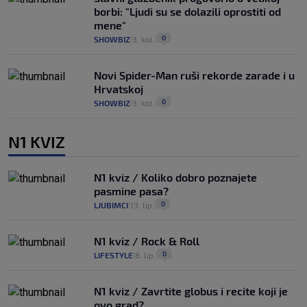
borbi: "Ljudi su se dolazili oprostiti od
mene"
0
SHOWBIZ
3. kol.
|
|
Novi Spider-Man ruši rekorde zarade i u
Hrvatskoj
0
SHOWBIZ
3. kol.
|
|
N1 KVIZ
N1 kviz / Koliko dobro poznajete
pasmine pasa?
0
LJUBIMCI
13. lip.
|
|
N1 kviz / Rock & Roll
0
LIFESTYLE
8. lip.
|
|
N1 kviz / Zavrtite globus i recite koji je
ovo grad?