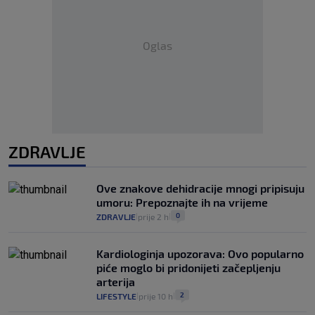
Oglas
ZDRAVLJE
Ove znakove dehidracije mnogi pripisuju
umoru: Prepoznajte ih na vrijeme
0
ZDRAVLJE
prije 2 h
|
|
Kardiologinja upozorava: Ovo popularno
piće moglo bi pridonijeti začepljenju
arterija
2
LIFESTYLE
prije 10 h
|
|