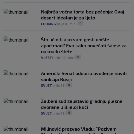
Najbrža voćna torta bez pečenja: Ovaj
desert idealan je za ljeto
0
COOKING
prije 41 min.
|
|
Što učiniti ako vam gosti unište
apartman? Evo kako povećati šanse za
naknadu štete
0
VIJESTI
prije 42 min.
|
|
Američki Senat odobrio uvođenje novih
sankcija Rusiji
0
SVIJET
prije 1 h
|
|
Žalbeni sud zaustavio gradnju plesne
dvorane u Bijeloj kući
0
SVIJET
prije 1 h
|
|
Milinović prozvao Vladu: "Pozivam