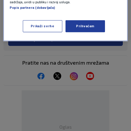
sadržaja, uvidi u publiku i razvoj usluga.
Popis partnera (dobavljača)
KAKVO JE TVOJE MIŠLJENJE O OVOME?
Pridruži se raspravi ili pročitaj komentare
Prikaži svrhe
Prihvaćam
Budi prvi koji će ostaviti komentar
Pratite nas na društvenim mrežama
Oglas