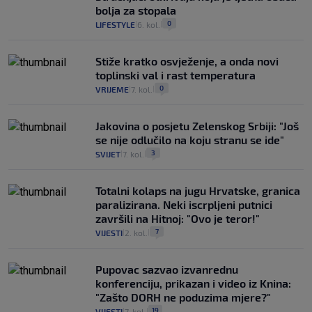
bolja za stopala
0
LIFESTYLE
6. kol.
|
|
Stiže kratko osvježenje, a onda novi
toplinski val i rast temperatura
0
VRIJEME
7. kol.
|
|
Jakovina o posjetu Zelenskog Srbiji: "Još
se nije odlučilo na koju stranu se ide"
3
SVIJET
7. kol.
|
|
Totalni kolaps na jugu Hrvatske, granica
paralizirana. Neki iscrpljeni putnici
završili na Hitnoj: "Ovo je teror!"
7
VIJESTI
2. kol.
|
|
Pupovac sazvao izvanrednu
konferenciju, prikazan i video iz Knina:
"Zašto DORH ne poduzima mjere?"
19
VIJESTI
7. kol.
|
|