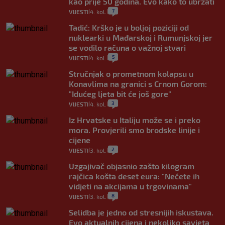
kao prije 50 godina. Evo kako to ubrzati
7
VIJESTI
4. kol.
|
|
Tadić: Krško je u boljoj poziciji od
nuklearki u Mađarskoj i Rumunjskoj jer
se vodilo računa o važnoj stvari
5
VIJESTI
4. kol.
|
|
Stručnjak o prometnom kolapsu u
Konavlima na granici s Crnom Gorom:
"Idućeg ljeta bit će još gore"
3
VIJESTI
4. kol.
|
|
Iz Hrvatske u Italiju može se i preko
mora. Provjerili smo brodske linije i
cijene
2
VIJESTI
3. kol.
|
|
Uzgajivač objasnio zašto kilogram
rajčica košta deset eura: "Nećete ih
vidjeti na akcijama u trgovinama"
8
VIJESTI
3. kol.
|
|
Selidba je jedno od stresnijih iskustava.
Evo aktualnih cijena i nekoliko savjeta