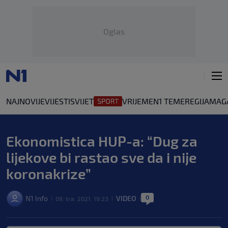
Oglas
NAJNOVIJE
VIJESTI
SVIJET
VRIJEME
N1 TEME
REGIJA
MAG
Ekonomistica HUP-a: “Dug za
lijekove bi rastao sve da i nije
koronakrize”
0
N1 Info
VIDEO
09. tra. 2021. 19:23
|
|
|