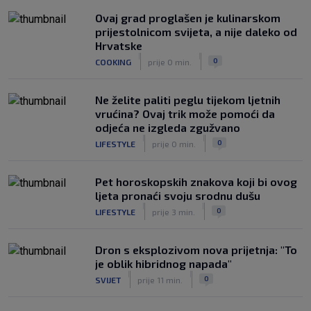
mogao biti starter na boku’
|
Ovaj grad proglašen je kulinarskom
SK
prije 4 h
prijestolnicom svijeta, a nije daleko od
Luis Figo žestoko prozvao Infantina:
Hrvatske
‘Najniže, najlopovskije i kukavički
|
|
0
COOKING
prije 0 min.
sebično ponašanje. Mora otići!’
|
SK
prije 6 h
Ne želite paliti peglu tijekom ljetnih
vrućina? Ovaj trik može pomoći da
odjeća ne izgleda zgužvano
|
|
0
LIFESTYLE
prije 0 min.
Pet horoskopskih znakova koji bi ovog
ljeta pronaći svoju srodnu dušu
|
|
0
LIFESTYLE
prije 3 min.
Dron s eksplozivom nova prijetnja: "To
je oblik hibridnog napada"
|
|
0
SVIJET
prije 11 min.