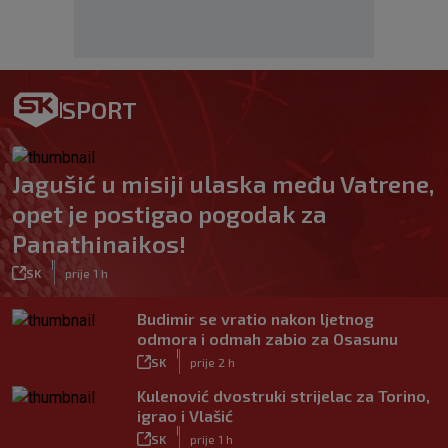
SPORT
Jagušić u misiji ulaska među Vatrene,
opet je postigao pogodak za
Panathinaikos!
|
SK
prije 1 h
Budimir se vratio nakon ljetnog
odmora i odmah zabio za Osasunu
|
SK
prije 2 h
Kulenović dvostruki strijelac za Torino,
igrao i Vlašić
|
SK
prije 1 h