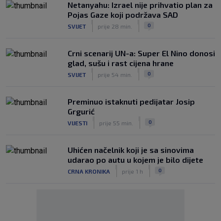
Netanyahu: Izrael nije prihvatio plan za
Pojas Gaze koji podržava SAD
|
|
0
SVIJET
prije 28 min.
Crni scenarij UN-a: Super El Nino donosi
glad, sušu i rast cijena hrane
|
|
0
SVIJET
prije 54 min.
Preminuo istaknuti pedijatar Josip
Grgurić
|
|
0
VIJESTI
prije 55 min.
Uhićen načelnik koji je sa sinovima
udarao po autu u kojem je bilo dijete
|
|
0
CRNA KRONIKA
prije 1 h