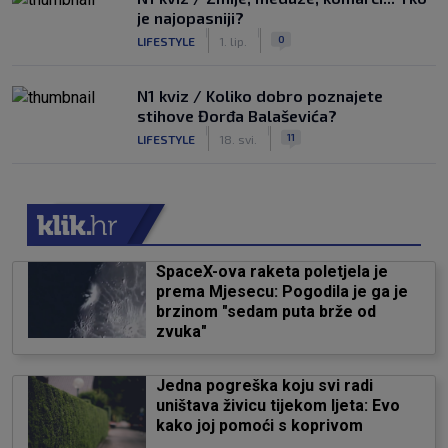
je najopasniji?
|
|
0
LIFESTYLE
1. lip.
N1 kviz / Koliko dobro poznajete
stihove Đorđa Balaševića?
|
|
11
LIFESTYLE
18. svi.
SpaceX-ova raketa poletjela je
prema Mjesecu: Pogodila je ga je
brzinom "sedam puta brže od
zvuka"
Jedna pogreška koju svi radi
uništava živicu tijekom ljeta: Evo
kako joj pomoći s koprivom