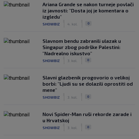
Ariana Grande se nakon turneje povlači
iz javnosti: "Dosta joj je komentara o
izgledu"
|
|
0
SHOWBIZ
4. kol.
Slavnom bendu zabranili ulazak u
Singapur zbog podrške Palestini:
"Nadrealno iskustvo"
|
|
0
SHOWBIZ
3. kol.
Slavni glazbenik progovorio o velikoj
borbi: "Ljudi su se dolazili oprostiti od
mene"
|
|
0
SHOWBIZ
3. kol.
Novi Spider-Man ruši rekorde zarade i
u Hrvatskoj
|
|
0
SHOWBIZ
3. kol.