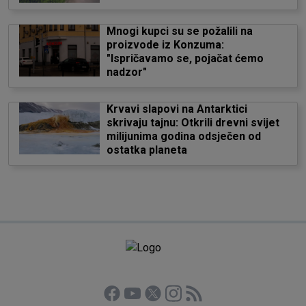
Mnogi kupci su se požalili na
proizvode iz Konzuma:
"Ispričavamo se, pojačat ćemo
nadzor"
Krvavi slapovi na Antarktici
skrivaju tajnu: Otkrili drevni svijet
milijunima godina odsječen od
ostatka planeta