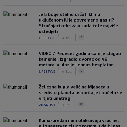
Je li bolje stalno držati klimu
uključenom ili je povremeno gasiti?
Stručnjaci otkrivaju kada ćete najviše
uštedjeti
|
|
0
LIFESTYLE
4. kol.
VIDEO / Pedeset godina sam je slagao
kamenje i izgradio dvorac od 48
metara, a ulaz je i danas besplatan
|
|
0
LIFESTYLE
4. kol.
Željezna kugla veličine Mjeseca u
središtu planeta usporila je i počela se
vrtjeti unatrag
|
|
0
ZNANOST
3. kol.
Klima-uređaji nam olakšavaju vrućine,
ali znanstvenici upozoravaju da bi nas