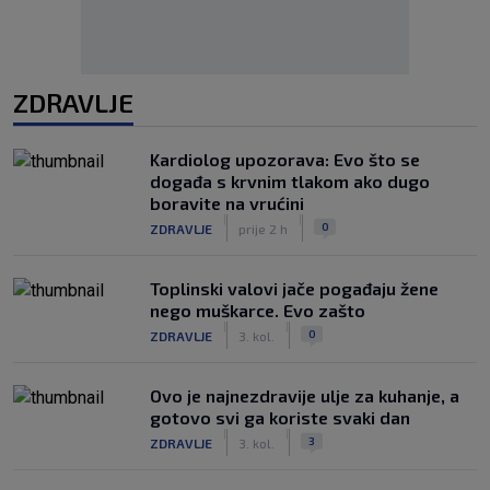
ZDRAVLJE
Kardiolog upozorava: Evo što se
događa s krvnim tlakom ako dugo
boravite na vrućini
|
|
0
ZDRAVLJE
prije 2 h
Toplinski valovi jače pogađaju žene
nego muškarce. Evo zašto
|
|
0
ZDRAVLJE
3. kol.
Ovo je najnezdravije ulje za kuhanje, a
gotovo svi ga koriste svaki dan
|
|
3
ZDRAVLJE
3. kol.