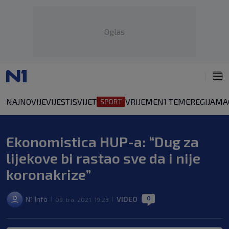
Oglas
NAJNOVIJE
VIJESTI
SVIJET
VRIJEME
N1 TEME
REGIJA
MA
Ekonomistica HUP-a: “Dug za
lijekove bi rastao sve da i nije
koronakrize”
0
N1 Info
VIDEO
09. tra. 2021. 19:23
|
|
|