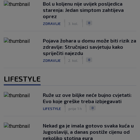
Bol u koljenu nije uvijek posljedica
starenja: Jedan simptom zahtijeva
oprez
|
|
0
ZDRAVLJE
3. kol.
Pojava žohara u domu može biti rizik za
zdravlje: Stručnjaci savjetuju kako
spriječiti najezdu
|
|
0
ZDRAVLJE
2. kol.
LIFESTYLE
Ruže uz ove biljke neće bujno cvjetati:
Evo koje greške treba izbjegavati
|
|
0
LIFESTYLE
prije 1 h
Nekad ga je imala gotovo svaka kuća u
Jugoslaviji, a danas postiže cijenu od
nekoliko stotina eura