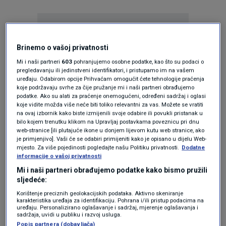
Brinemo o vašoj privatnosti
Mi i naši partneri
603
pohranjujemo osobne podatke, kao što su podaci o
pregledavanju ili jedinstveni identifikatori, i pristupamo im na vašem
Oglas
uređaju. Odabirom opcije Prihvaćam omogućit ćete tehnologije praćenja
koje podržavaju svrhe za čije pružanje mi i naši partneri obrađujemo
podatke. Ako su alati za praćenje onemogućeni, određeni sadržaj i oglasi
koje vidite možda više neće biti toliko relevantni za vas. Možete se vratiti
na ovaj izbornik kako biste izmijenili svoje odabire ili povukli pristanak u
bilo kojem trenutku klikom na Upravljaj postavkama poveznicu pri dnu
web-stranice [ili plutajuće ikone u donjem lijevom kutu web stranice, ako
je primjenjivo]. Vaši će se odabiri primijeniti kako je opisano u dijelu Web-
mjesto. Za više pojedinosti pogledajte našu Politiku privatnosti.
Dodatne
informacije o vašoj privatnosti
Mi i naši partneri obrađujemo podatke kako bismo pružili
sljedeće:
Korištenje preciznih geolokacijskih podataka. Aktivno skeniranje
karakteristika uređaja za identifikaciju. Pohrana i/ili pristup podacima na
Oglas
uređaju. Personalizirano oglašavanje i sadržaj, mjerenje oglašavanja i
sadržaja, uvidi u publiku i razvoj usluga.
Popis partnera (dobavljača)