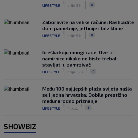
|
|
0
LIFESTYLE
prije 3 h
Zaboravite na velike račune: Rashladite
dom pametnije, jeftinije i bez klime
|
|
0
LIFESTYLE
prije 5 h
Greška koju mnogi rade: Ove tri
namirnice nikako ne biste trebali
stavljati u zamrzivač
|
|
0
LIFESTYLE
prije 15 h
Među 100 najljepših plaža svijeta našla
se i jedna hrvatska: Dobila prestižno
međunarodno priznanje
|
|
1
LIFESTYLE
4. kol.
SHOWBIZ