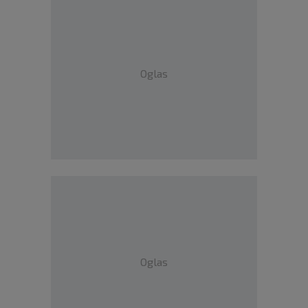
Oglas
Oglas