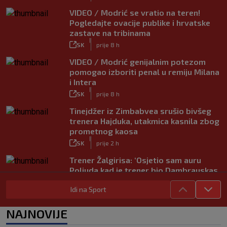
VIDEO / Modrić se vratio na teren!
Pogledajte ovacije publike i hrvatske
zastave na tribinama
|
SK
prije 8 h
VIDEO / Modrić genijalnim potezom
pomogao izboriti penal u remiju Milana
i Intera
|
SK
prije 8 h
Tinejdžer iz Zimbabvea srušio bivšeg
trenera Hajduka, utakmica kasnila zbog
prometnog kaosa
|
SK
prije 2 h
Trener Žalgirisa: ‘Osjetio sam auru
Poljuda kad je trener bio Dambrauskas.
Hajduk danas igra nestabilno’
Idi na Sport
|
SK
prije 4 h
Vatreni u Cityju sve bolji: ‘Kovačić
NAJNOVIJE
izgleda potpuno fit, a Gvardiol bi