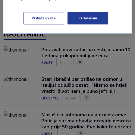
Prikaži svrhe
Prihvaćam
NAJČITANIJE
Postavili novi radar na cesti, u samo 10
tjedana prikupio milijune eura
|
|
0
SVIJET
5. kol.
Stariji bračni par otišao na odmor u
Italiju i odlučio ostati: "Nismo se htjeli
vratiti, život nam je puno jeftiniji"
|
|
0
LIFESTYLE
4. kol.
Marušić o kolonama na autocestama:
Policija satima obavlja očevide nesreća
kao prije 50 godina. Evo kako to ubrzati
|
|
6
VIJESTI
4. kol.