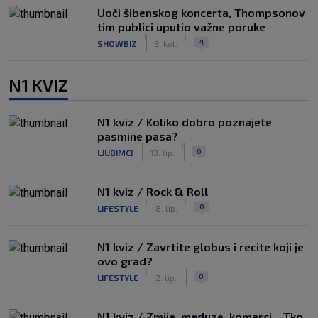
Uoči šibenskog koncerta, Thompsonov
tim publici uputio važne poruke
|
|
4
SHOWBIZ
3. kol.
N1 KVIZ
N1 kviz / Koliko dobro poznajete
pasmine pasa?
|
|
0
LJUBIMCI
13. lip.
N1 kviz / Rock & Roll
|
|
0
LIFESTYLE
8. lip.
N1 kviz / Zavrtite globus i recite koji je
ovo grad?
|
|
0
LIFESTYLE
2. lip.
N1 kviz / Zmije, meduze, komarci... Tko