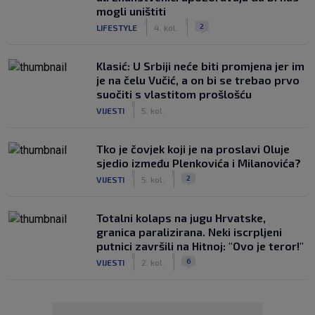
mogli uništiti
|
|
2
LIFESTYLE
4. kol.
Klasić: U Srbiji neće biti promjena jer im
je na čelu Vučić, a on bi se trebao prvo
suočiti s vlastitom prošlošću
|
VIJESTI
5. kol.
Tko je čovjek koji je na proslavi Oluje
sjedio između Plenkovića i Milanovića?
|
|
2
VIJESTI
5. kol.
Totalni kolaps na jugu Hrvatske,
granica paralizirana. Neki iscrpljeni
putnici završili na Hitnoj: "Ovo je teror!"
|
|
6
VIJESTI
2. kol.