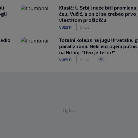
li
Klasić: U Srbiji neće biti promjena 
gli
čelu Vučić, a on bi se trebao prvo 
vlastitom prošlošću
|
VIJESTI
5. kol.
jedio
Totalni kolaps na jugu Hrvatske, g
paralizirana. Neki iscrpljeni putnici
na Hitnoj: "Ovo je teror!"
|
|
6
VIJESTI
2. kol.
Oglas