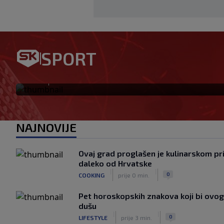
Jagušić u misiji ulaska među
SPORT
postigao pogodak za Panathi
|
SK
prije 1 h
NAJNOVIJE
Ovaj grad proglašen je kulinarskom prij
daleko od Hrvatske
|
|
0
COOKING
prije 0 min.
Pet horoskopskih znakova koji bi ovog
dušu
|
|
0
LIFESTYLE
prije 3 min.