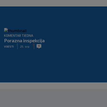
KOMENTAR TJEDNA
Porazna inspekcija
|
|
11
VIJESTI
25. srp.