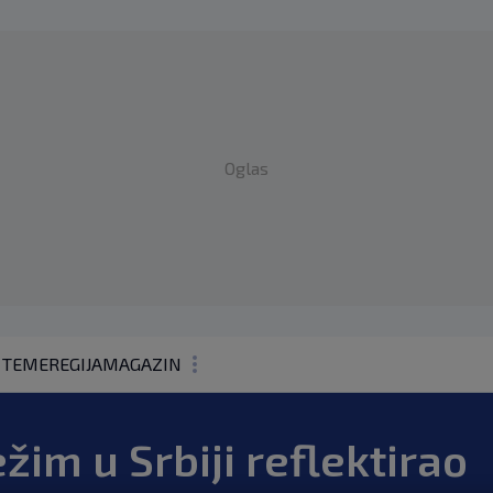
Oglas
 TEME
REGIJA
MAGAZIN
N1 KOMENTAR
ežim u Srbiji reflektirao
KOLUMNE