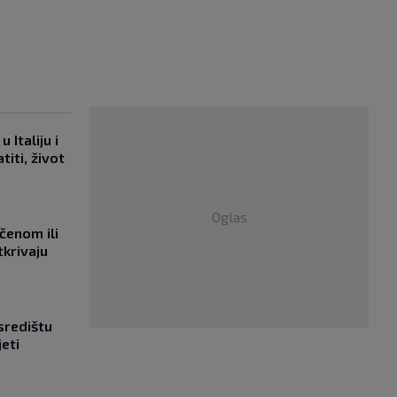
 Italiju i
titi, život
Oglas
učenom ili
tkrivaju
središtu
jeti