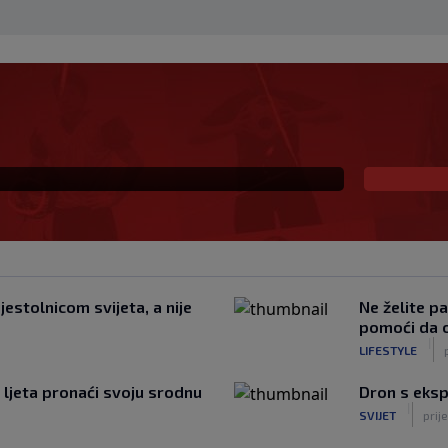
 Vatrene, opet je
naikos!
estolnicom svijeta, a nije
Ne želite pa
pomoći da 
|
LIFESTYLE
 ljeta pronaći svoju srodnu
Dron s eksp
|
SVIJET
prije