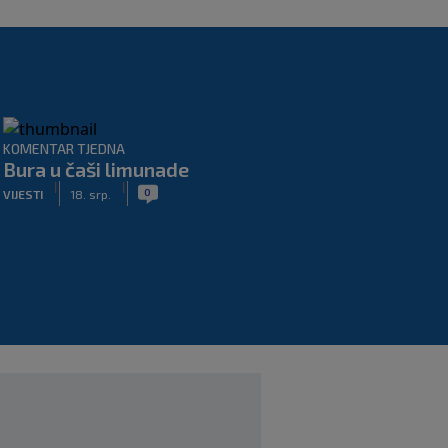
KOMENTAR TJEDNA
Bura u čaši limunade
|
|
0
VIJESTI
18. srp.