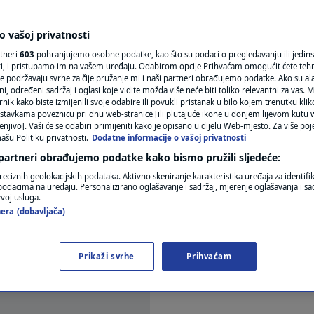
N1(DIS)INFO
KLIMATSKE PROMJENE
 vašoj privatnosti
mentara
rtneri
603
pohranjujemo osobne podatke, kao što su podaci o pregledavanju ili jedins
FOTO
ori, i pristupamo im na vašem uređaju. Odabirom opcije Prihvaćam omogućit ćete teh
e podržavaju svrhe za čije pružanje mi i naši partneri obrađujemo podatke. Ako su ala
 određeni sadržaj i oglasi koje vidite možda više neće biti toliko relevantni za vas. Mo
VIDEO
rnik kako biste izmijenili svoje odabire ili povukli pristanak u bilo kojem trenutku kl
stavkama poveznicu pri dnu web-stranice [ili plutajuće ikone u donjem lijevom kutu w
enjivo]. Vaši će se odabiri primijeniti kako je opisano u dijelu Web-mjesto. Za više poj
ašu Politiku privatnosti.
Dodatne informacije o vašoj privatnosti
 partneri obrađujemo podatke kako bismo pružili sljedeće:
živo komentirao je činjenicu da je Arena Sport za
reciznih geolokacijskih podataka. Aktivno skeniranje karakteristika uređaja za identifi
p podacima na uređaju. Personalizirano oglašavanje i sadržaj, mjerenje oglašavanja i sad
ona Mehmetija odluka je donijeta jer su kanali Ar
zvoj usluga.
era (dobavljača)
pisima na snazi na Kosovu.
Pročitaj više
Prikaži svrhe
Prihvaćam