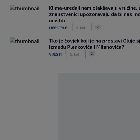
Klima-uređaji nam olakšavaju vrućine, a
znanstvenici upozoravaju da bi nas mo
uništiti
|
|
2
LIFESTYLE
4. kol.
Tko je čovjek koji je na proslavi Oluje s
između Plenkovića i Milanovića?
|
|
2
VIJESTI
5. kol.