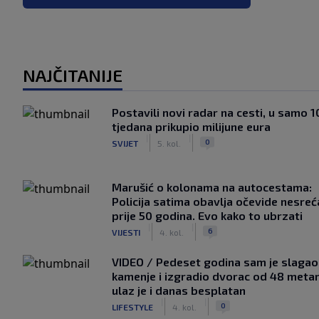
NAJČITANIJE
Postavili novi radar na cesti, u samo 1
tjedana prikupio milijune eura
|
|
0
SVIJET
5. kol.
Marušić o kolonama na autocestama:
Policija satima obavlja očevide nesreć
prije 50 godina. Evo kako to ubrzati
|
|
6
VIJESTI
4. kol.
VIDEO / Pedeset godina sam je slagao
kamenje i izgradio dvorac od 48 metar
ulaz je i danas besplatan
|
|
0
LIFESTYLE
4. kol.