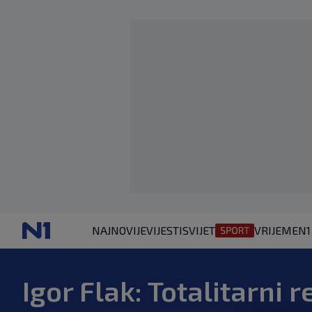
NAJNOVIJE
VIJESTI
SVIJET
VRIJEME
N1
Igor Flak: Totalitarni r