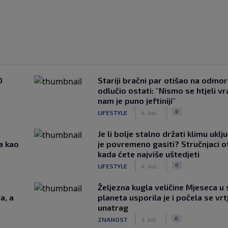
0
Stariji bračni par otišao na odmor u
odlučio ostati: "Nismo se htjeli vra
nam je puno jeftiniji"
|
|
0
LIFESTYLE
4. kol.
Je li bolje stalno držati klimu uklj
a kao
je povremeno gasiti? Stručnjaci o
kada ćete najviše uštedjeti
|
|
0
LIFESTYLE
4. kol.
Željezna kugla veličine Mjeseca u 
a, a
planeta usporila je i počela se vrt
unatrag
|
|
0
ZNANOST
3. kol.