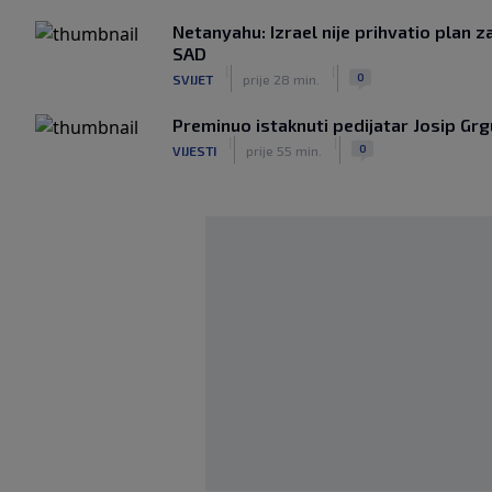
Netanyahu: Izrael nije prihvatio plan 
SAD
|
|
0
SVIJET
prije 28 min.
Preminuo istaknuti pedijatar Josip Grg
|
|
0
VIJESTI
prije 55 min.