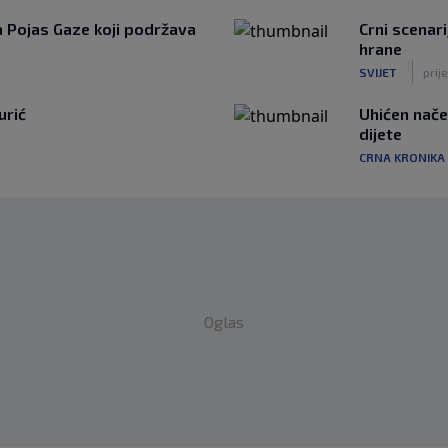
za Pojas Gaze koji podržava
Crni scenari
hrane
|
SVIJET
prij
urić
Uhićen načel
dijete
CRNA KRONIKA
Oglas