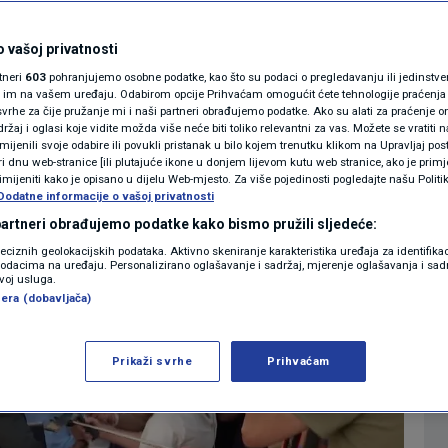
, postroženje
MAGAZIN
N1 KOMENTAR
h mjera
 vašoj privatnosti
rtneri
603
pohranjujemo osobne podatke, kao što su podaci o pregledavanju ili jedinstveni 
KOLUMNE
o im na vašem uređaju. Odabirom opcije Prihvaćam omogućit ćete tehnologije praćenja
vrhe za čije pružanje mi i naši partneri obrađujemo podatke. Ako su alati za praćenje
0
 2020. 20:48
20:49
INFO
komentara
>
|
|
žaj i oglasi koje vidite možda više neće biti toliko relevantni za vas. Možete se vratiti n
N1(DIS)INFO
zmijenili svoje odabire ili povukli pristanak u bilo kojem trenutku klikom na Upravljaj p
i dnu web-stranice [ili plutajuće ikone u donjem lijevom kutu web stranice, ako je primje
KLIMATSKE PROMJENE
rimijeniti kako je opisano u dijelu Web-mjesto. Za više pojedinosti pogledajte našu Politi
Više
Dodatne informacije o vašoj privatnosti
FOTO
 partneri obrađujemo podatke kako bismo pružili sljedeće:
reciznih geolokacijskih podataka. Aktivno skeniranje karakteristika uređaja za identifika
p podacima na uređaju. Personalizirano oglašavanje i sadržaj, mjerenje oglašavanja i sadr
VIDEO
zvoj usluga.
era (dobavljača)
Prikaži svrhe
Prihvaćam