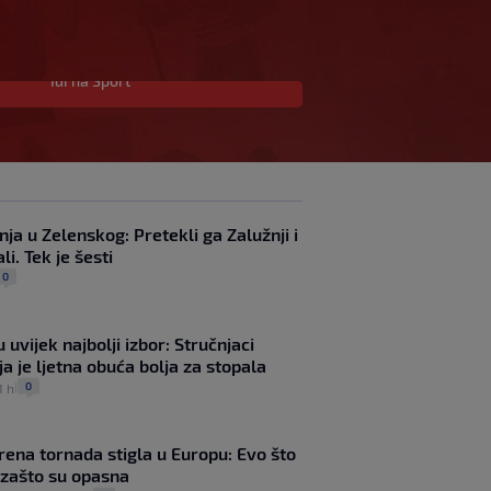
Idi na Sport
Garcia istaknuo jednog
igrača: ‘On je baš
“životinja”, zaustavljamo
ga da ne trenira tako’
SK
prije 2 h
|
Junak riječke pobjede
ja u Zelenskog: Pretekli ga Zalužnji i
priznao: ‘Nisam
li. Tek je šesti
zadovoljan, trebalo je
0
biti barem dva razlike’
SK
prije 1 h
|
Pajaziti: Pokušat ćemo
biti bolji protiv Istre
 uvijek najbolji izbor: Stručnjaci
SK
prije 45 min
|
ja je ljetna obuća bolja za stopala
Lijepa zarada smiješi se
0
1 h
|
Hajduku: Evo koji iznos
će zaraditi ako prođu
Žalgiris
rena tornada stigla u Europu: Evo što
SK
prije 2 h
|
 zašto su opasna
Kakav spektakl!