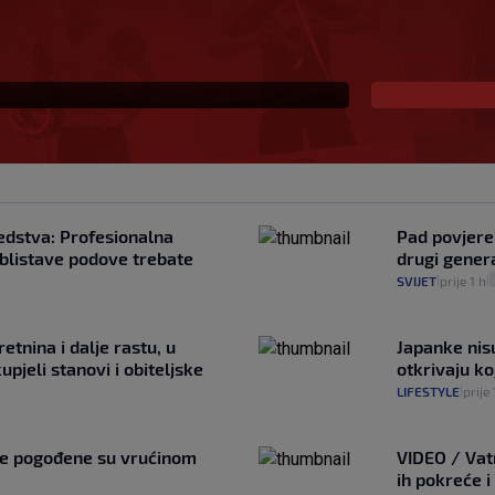
e dogodilo već šest
edstva: Profesionalna
Pad povjeren
a blistave podove trebate
drugi genera
SVIJET
prije 1 h
|
|
retnina i dalje rastu, u
Japanke nisu
pjeli stanovi i obiteljske
otkrivaju ko
LIFESTYLE
prije 
|
ne pogođene su vrućinom
VIDEO / Vat
ih pokreće i