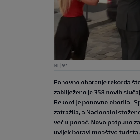
N1
|
N1
Ponovno obaranje rekorda što 
zabilježeno je 358 novih slučaj
Rekord je ponovno oborila i S
zatražila, a Nacionalni stože
već u ponoć. Novo potpuno zat
uvijek boravi mnoštvo turista.