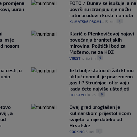
je promjena
FOTO / Dunav se isušuje, a na
ovi, bura i
površinu izranjaju njemački
ratni brodovi i kosti mamuta
1
KLIMATSKE PROMJENE
5. kol.
|
|
mi
Klarić o Plenkovićevoj najavi
a im je
povećanja braniteljskih
pod nosom
mirovina: Politički bod za
Možemo, ne za HDZ
16
VIJESTI
prije 9 h
|
|
na cesti, u
Je li bolje stalno držati klimu
kupio
uključenom ili je povremeno
gasiti? Stručnjaci otkrivaju
kada ćete najviše uštedjeti
0
LIFESTYLE
4. kol.
|
|
otovo
Ovaj grad proglašen je
iji, a
kulinarskom prijestolnicom
 od
svijeta, a nije daleko od
a
Hrvatske
0
COOKING
5. kol.
|
|