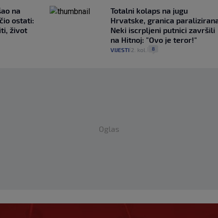
išao na
Totalni kolaps na jugu
čio ostati:
Hrvatske, granica paralizirana
ti, život
Neki iscrpljeni putnici završili
na Hitnoj: "Ovo je teror!"
8
VIJESTI
2. kol.
|
|
Oglas