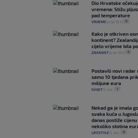
Dio Hrvatske očeku
vremena: Stižu pljusk
pad temperature
0
VRIJEME
prije 16 h
|
|
Kako je otkriven os
kontinent? Zealandij
cijelo vrijeme bila 
0
ZNANOST
prije 16 h
|
|
Postavili novi radar 
samo 10 tjedana pri
milijune eura
1
SVIJET
5. kol.
|
|
Nekad ga je imala g
svaka kuća u Jugoslav
danas postiže cijenu
nekoliko stotina eur
0
LIFESTYLE
5. kol.
|
|