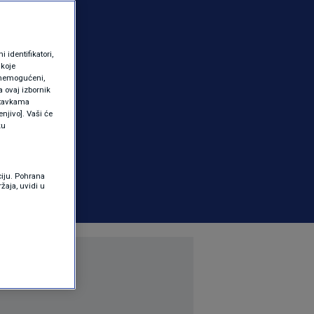
identifikatori,
 koje
 onemogućeni,
a ovaj izbornik
ostavkama
njivo]. Vaši će
ku
ciju. Pohrana
žaja, uvidi u