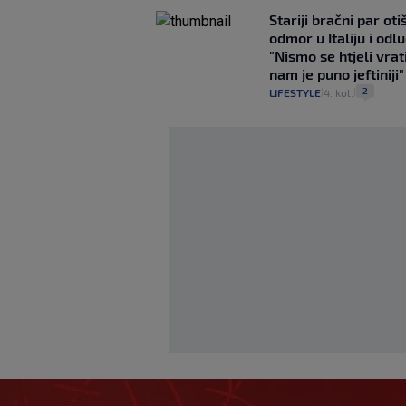
Stariji bračni par ot
odmor u Italiju i odlu
"Nismo se htjeli vrati
nam je puno jeftiniji"
2
LIFESTYLE
4. kol.
|
|