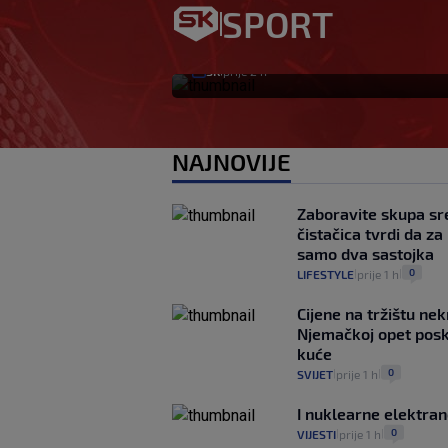
Ovo se Hajduku nij
SPORT
godina
SK
prije 2 h
|
NAJNOVIJE
Zaboravite skupa sr
čistačica tvrdi da z
samo dva sastojka
0
LIFESTYLE
prije 1 h
|
|
Cijene na tržištu nek
Njemačkoj opet posku
kuće
0
SVIJET
prije 1 h
|
|
I nuklearne elektra
0
VIJESTI
prije 1 h
|
|