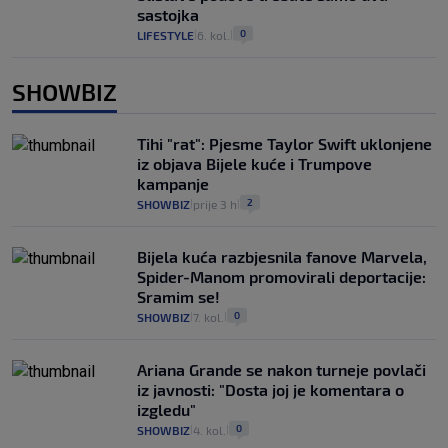
sastojka
0
LIFESTYLE
6. kol.
|
|
SHOWBIZ
Tihi "rat": Pjesme Taylor Swift uklonjene
iz objava Bijele kuće i Trumpove
kampanje
2
SHOWBIZ
prije 3 h
|
|
Bijela kuća razbjesnila fanove Marvela,
Spider-Manom promovirali deportacije:
Sramim se!
0
SHOWBIZ
7. kol.
|
|
Ariana Grande se nakon turneje povlači
iz javnosti: "Dosta joj je komentara o
izgledu"
0
SHOWBIZ
4. kol.
|
|