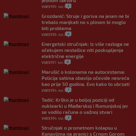
jednom faktoru
2
VIJESTI
9. kol.
|
|
Grozdanić: Struje i goriva na jesen ne bi
trebalo manjkati no s plinom bi moglo
biti problema
0
VIJESTI
8. kol.
|
|
Energetski stručnjak: Iz više razloga ne
očekujem nestašice niti poskupljenja
električne energije
0
VIJESTI
7. kol.
|
|
Marušić o kolonama na autocestama:
Policija satima obavlja očevide nesreća
kao prije 50 godina. Evo kako to ubrzati
7
VIJESTI
4. kol.
|
|
Tadić: Krško je u boljoj poziciji od
nuklearki u Mađarskoj i Rumunjskoj jer
se vodilo računa o važnoj stvari
5
VIJESTI
4. kol.
|
|
Stručnjak o prometnom kolapsu u
Konavlima na granici s Crnom Gorom: