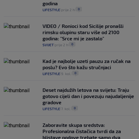
godina
0
LIFESTYLE
prije 2 h
|
|
VIDEO / Ronioci kod Sicilije pronašli
rimsku olupinu staru više od 2100
godina: "Srce mi je zastalo"
0
SVIJET
prije 2 h
|
|
Kad je najbolje uzeti pauzu za ručak na
poslu? Evo što kažu stručnjaci
0
LIFESTYLE
9. kol.
|
|
Deset najdužih letova na svijetu: Traju
gotovo cijeli dan i povezuju najudaljenije
gradove
0
LIFESTYLE
7. kol.
|
|
Zaboravite skupa sredstva:
Profesionalna čistačica tvrdi da za
blistave podove trebate samo dva