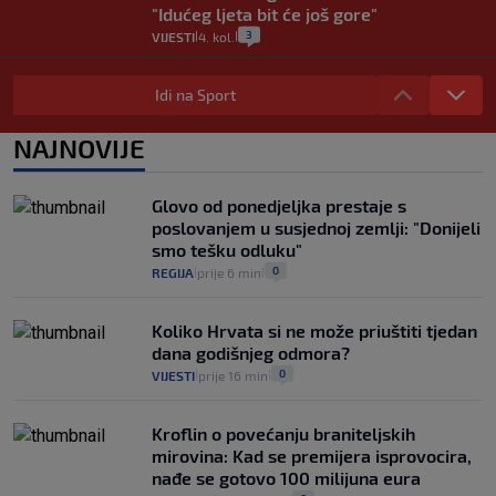
"Idućeg ljeta bit će još gore"
3
VIJESTI
4. kol.
|
|
Iz Hrvatske u Italiju može se i preko
mora. Provjerili smo brodske linije i
Idi na Sport
cijene
2
VIJESTI
3. kol.
NAJNOVIJE
|
|
Uzgajivač objasnio zašto kilogram
rajčica košta deset eura: "Nećete ih
Glovo od ponedjeljka prestaje s
vidjeti na akcijama u trgovinama"
poslovanjem u susjednoj zemlji: "Donijeli
8
VIJESTI
3. kol.
|
|
smo tešku odluku"
0
REGIJA
prije 6 min
|
|
Koliko Hrvata si ne može priuštiti tjedan
dana godišnjeg odmora?
0
VIJESTI
prije 16 min
|
|
Kroflin o povećanju braniteljskih
mirovina: Kad se premijera isprovocira,
nađe se gotovo 100 milijuna eura