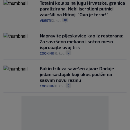
Totalni kolaps na jugu Hrvatske, granica
paralizirana. Neki iscrpljeni putnici
završili na Hitnoj: "Ovo je teror!"
10
VIJESTI
2. kol.
|
|
Napravite pljeskavice kao iz restorana:
Za savršeno mekano i sočno meso
isprobajte ovaj trik
0
COOKING
8. kol.
|
|
Bakin trik za savršen ajvar: Dodaje
jedan sastojak koji okus podiže na
sasvim novu razinu
0
COOKING
8. kol.
|
|