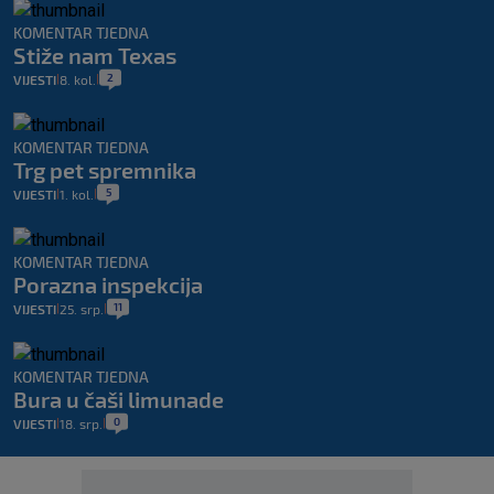
KOMENTAR TJEDNA
Stiže nam Texas
2
VIJESTI
8. kol.
|
|
KOMENTAR TJEDNA
Trg pet spremnika
5
VIJESTI
1. kol.
|
|
KOMENTAR TJEDNA
Porazna inspekcija
11
VIJESTI
25. srp.
|
|
KOMENTAR TJEDNA
Bura u čaši limunade
0
VIJESTI
18. srp.
|
|