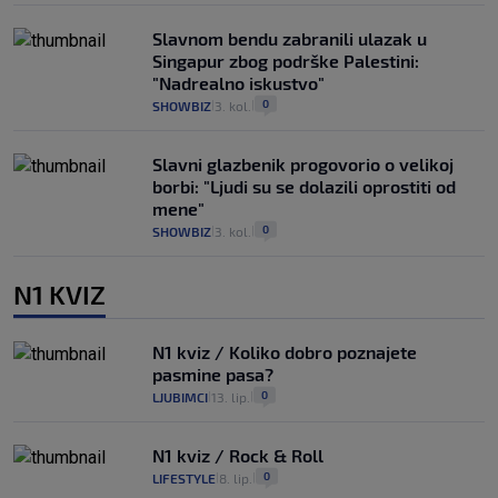
Slavnom bendu zabranili ulazak u
Singapur zbog podrške Palestini:
"Nadrealno iskustvo"
0
SHOWBIZ
3. kol.
|
|
Slavni glazbenik progovorio o velikoj
borbi: "Ljudi su se dolazili oprostiti od
mene"
0
SHOWBIZ
3. kol.
|
|
N1 KVIZ
N1 kviz / Koliko dobro poznajete
pasmine pasa?
0
LJUBIMCI
13. lip.
|
|
N1 kviz / Rock & Roll
0
LIFESTYLE
8. lip.
|
|