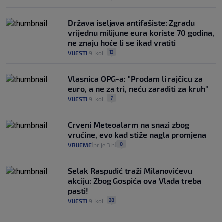
Država iseljava antifašiste: Zgradu
vrijednu milijune eura koriste 70 godina,
ne znaju hoće li se ikad vratiti
13
VIJESTI
9. kol.
|
|
Vlasnica OPG-a: "Prodam li rajčicu za
euro, a ne za tri, neću zaraditi za kruh"
7
VIJESTI
9. kol.
|
|
Crveni Meteoalarm na snazi zbog
vrućine, evo kad stiže nagla promjena
0
VRIJEME
prije 3 h
|
|
Selak Raspudić traži Milanovićevu
akciju: Zbog Gospića ova Vlada treba
pasti!
28
VIJESTI
9. kol.
|
|