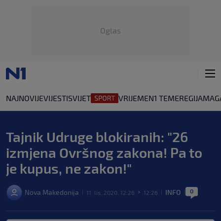
Oglas
NAJNOVIJE
VIJESTI
SVIJET
VRIJEME
N1 TEME
REGIJA
MAG
Tajnik Udruge blokiranih: "26
izmjena Ovršnog zakona! Pa to
je kupus, ne zakon!"
0
Nova Makedonija
INFO
11. lis. 2020. 12:26
12:26
|
>
|
|