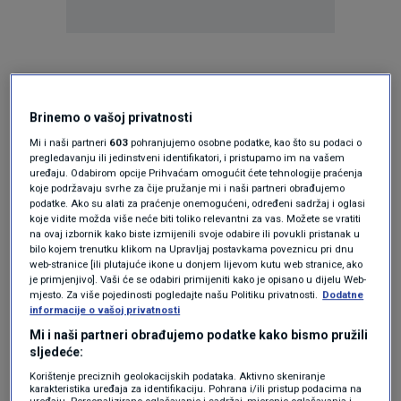
Teme
Brinemo o vašoj privatnosti
MARIO STRINAVIĆ
Mi i naši partneri
603
pohranjujemo osobne podatke, kao što su podaci o
pregledavanju ili jedinstveni identifikatori, i pristupamo im na vašem
uređaju. Odabirom opcije Prihvaćam omogućit ćete tehnologije praćenja
koje podržavaju svrhe za čije pružanje mi i naši partneri obrađujemo
podatke. Ako su alati za praćenje onemogućeni, određeni sadržaj i oglasi
koje vidite možda više neće biti toliko relevantni za vas. Možete se vratiti
na ovaj izbornik kako biste izmijenili svoje odabire ili povukli pristanak u
bilo kojem trenutku klikom na Upravljaj postavkama poveznicu pri dnu
web-stranice [ili plutajuće ikone u donjem lijevom kutu web stranice, ako
Oglas
je primjenjivo]. Vaši će se odabiri primijeniti kako je opisano u dijelu Web-
mjesto. Za više pojedinosti pogledajte našu Politiku privatnosti.
Dodatne
informacije o vašoj privatnosti
Mi i naši partneri obrađujemo podatke kako bismo pružili
sljedeće:
Korištenje preciznih geolokacijskih podataka. Aktivno skeniranje
karakteristika uređaja za identifikaciju. Pohrana i/ili pristup podacima na