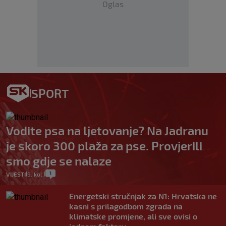
Oglas
SPORT
Vodite psa na ljetovanje? Na Jadranu
je skoro 300 plaža za pse. Provjerili
smo gdje se nalaze
1
VIJESTI
9. kol.
|
|
Energetski stručnjak za N1: Hrvatska ne
kasni s prilagodbom zgrada na
klimatske promjene, ali sve ovisi o