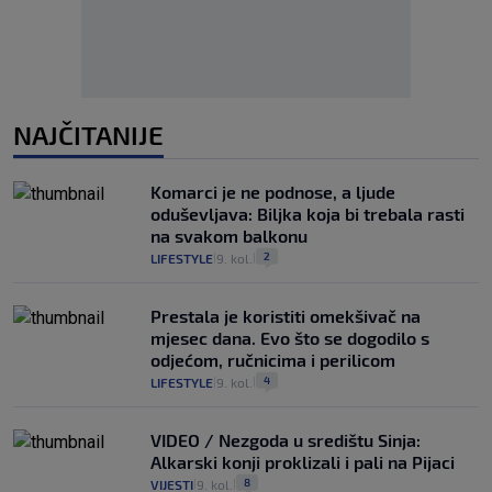
NAJČITANIJE
Komarci je ne podnose, a ljude
oduševljava: Biljka koja bi trebala rasti
na svakom balkonu
2
LIFESTYLE
9. kol.
|
|
Prestala je koristiti omekšivač na
mjesec dana. Evo što se dogodilo s
odjećom, ručnicima i perilicom
4
LIFESTYLE
9. kol.
|
|
VIDEO / Nezgoda u središtu Sinja:
Alkarski konji proklizali i pali na Pijaci
8
VIJESTI
9. kol.
|
|