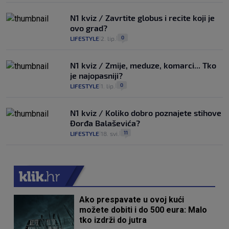
N1 kviz / Zavrtite globus i recite koji je
ovo grad?
0
LIFESTYLE
2. lip.
|
|
N1 kviz / Zmije, meduze, komarci... Tko
je najopasniji?
0
LIFESTYLE
1. lip.
|
|
N1 kviz / Koliko dobro poznajete stihove
Đorđa Balaševića?
11
LIFESTYLE
18. svi.
|
|
Ako prespavate u ovoj kući
možete dobiti i do 500 eura: Malo
tko izdrži do jutra