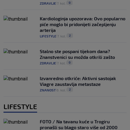
0
ZDRAVLJE
7. kol.
|
|
Kardiologinja upozorava: Ovo popularno
piće moglo bi pridonijeti začepljenju
arterija
2
LIFESTYLE
7. kol.
|
|
Stalno ste pospani tijekom dana?
Znanstvenici su možda otkrili zašto
0
ZDRAVLJE
7. kol.
|
|
Izvanredno otkriće: Aktivni sastojak
Viagre zaustavlja metastaze
2
ZNANOST
6. kol.
|
|
LIFESTYLE
FOTO / Na tavanu kuće u Trogiru
pronašli su blago staro više od 2000