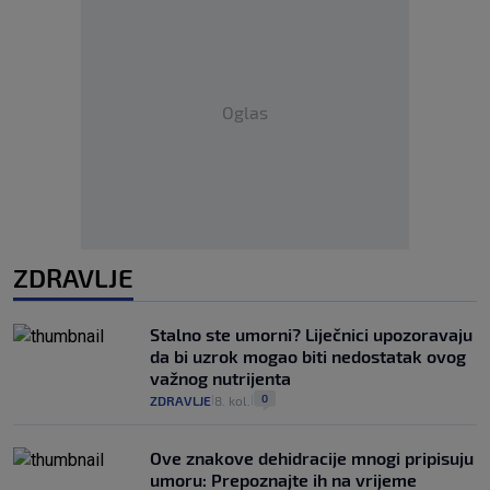
Oglas
ZDRAVLJE
Stalno ste umorni? Liječnici upozoravaju
da bi uzrok mogao biti nedostatak ovog
važnog nutrijenta
0
ZDRAVLJE
8. kol.
|
|
Ove znakove dehidracije mnogi pripisuju
umoru: Prepoznajte ih na vrijeme