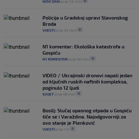
0
NOVI DAN
prije 33 min
|
|
Policija u Gradskoj upravi Slavonskog
Broda
0
VIJESTI
prije 33 min
|
|
N1 komentar: Ekološka katastrofa u
Gospiću
0
N1 KOMENTAR
prije 40 min
|
|
VIDEO / Ukrajinski dronovi napali jedan
od ključnih ruskih naftnih kompleksa,
poginulo 12 ljudi
0
SVIJET
prije 46 min
|
|
Bosilj: Slučaj opasnog otpada u Gospiću
tiče se i Varaždina. Najodgovorniji za
ovo stanje je Plenković
0
VIJESTI
prije 1 h
|
|