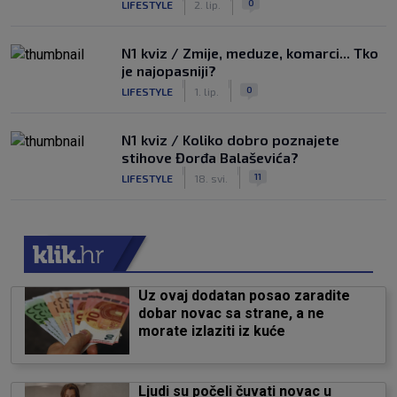
0
LIFESTYLE
2. lip.
N1 kviz / Zmije, meduze, komarci... Tko
je najopasniji?
|
|
0
LIFESTYLE
1. lip.
N1 kviz / Koliko dobro poznajete
stihove Đorđa Balaševića?
|
|
11
LIFESTYLE
18. svi.
Uz ovaj dodatan posao zaradite
dobar novac sa strane, a ne
morate izlaziti iz kuće
Ljudi su počeli čuvati novac u