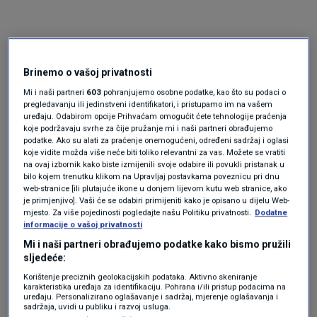
Brinemo o vašoj privatnosti
Mi i naši partneri
603
pohranjujemo osobne podatke, kao što su podaci o
pregledavanju ili jedinstveni identifikatori, i pristupamo im na vašem
uređaju. Odabirom opcije Prihvaćam omogućit ćete tehnologije praćenja
Oglas
koje podržavaju svrhe za čije pružanje mi i naši partneri obrađujemo
podatke. Ako su alati za praćenje onemogućeni, određeni sadržaj i oglasi
koje vidite možda više neće biti toliko relevantni za vas. Možete se vratiti
na ovaj izbornik kako biste izmijenili svoje odabire ili povukli pristanak u
bilo kojem trenutku klikom na Upravljaj postavkama poveznicu pri dnu
web-stranice [ili plutajuće ikone u donjem lijevom kutu web stranice, ako
je primjenjivo]. Vaši će se odabiri primijeniti kako je opisano u dijelu Web-
mjesto. Za više pojedinosti pogledajte našu Politiku privatnosti.
Dodatne
informacije o vašoj privatnosti
Mi i naši partneri obrađujemo podatke kako bismo pružili
sljedeće:
Korištenje preciznih geolokacijskih podataka. Aktivno skeniranje
karakteristika uređaja za identifikaciju. Pohrana i/ili pristup podacima na
uređaju. Personalizirano oglašavanje i sadržaj, mjerenje oglašavanja i
Oglas
sadržaja, uvidi u publiku i razvoj usluga.