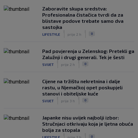
|
SK
prije 3 h
Zaboravite skupa sredstva:
Rijeka u Finsku nosi minimalnu
Profesionalna čistačica tvrdi da za
prednost, bivši vratar Dinama spriječio
blistave podove trebate samo dva
veću razliku
sastojka
|
|
|
SK
prije 4 h
0
LIFESTYLE
prije 2 h
Pad povjerenja u Zelenskog: Pretekli ga
Zalužnji i drugi generali. Tek je šesti
|
|
0
SVIJET
prije 2 h
Cijene na tržištu nekretnina i dalje
rastu, u Njemačkoj opet poskupjeli
stanovi i obiteljske kuće
|
|
0
SVIJET
prije 3 h
Japanke nisu uvijek najbolji izbor:
Stručnjaci otkrivaju koja je ljetna obuća
bolja za stopala
|
|
0
LIFESTYLE
prije 3 h