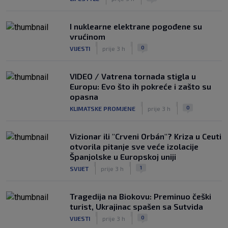
I nuklearne elektrane pogođene su
vrućinom
|
|
0
VIJESTI
prije 3 h
VIDEO / Vatrena tornada stigla u
Europu: Evo što ih pokreće i zašto su
opasna
|
|
0
KLIMATSKE PROMJENE
prije 3 h
Vizionar ili "Crveni Orbán"? Kriza u Ceuti
otvorila pitanje sve veće izolacije
Španjolske u Europskoj uniji
|
|
1
SVIJET
prije 3 h
Tragedija na Biokovu: Preminuo češki
turist, Ukrajinac spašen sa Sutvida
|
|
0
VIJESTI
prije 3 h