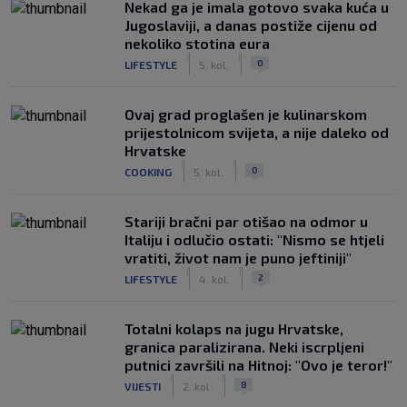
Nekad ga je imala gotovo svaka kuća u
Jugoslaviji, a danas postiže cijenu od
nekoliko stotina eura
|
|
0
LIFESTYLE
5. kol.
Ovaj grad proglašen je kulinarskom
prijestolnicom svijeta, a nije daleko od
Hrvatske
|
|
0
COOKING
5. kol.
Stariji bračni par otišao na odmor u
Italiju i odlučio ostati: "Nismo se htjeli
vratiti, život nam je puno jeftiniji"
|
|
2
LIFESTYLE
4. kol.
Totalni kolaps na jugu Hrvatske,
granica paralizirana. Neki iscrpljeni
putnici završili na Hitnoj: "Ovo je teror!"
|
|
8
VIJESTI
2. kol.