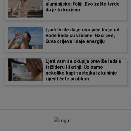
aluminijskoj foliji: Evo zašto tvrde
da je to korisno
Ljudi tvrde da je ovo piće bolje od
vode kada su vrućine: Gasi žeđ,
čuva crijeva i daje energiju
Ljeti vam se skuplja previše leda u
frižideru i škrinji: Uz samo
nekoliko kapi sastojka iz kuhinje
riješit ćete problem