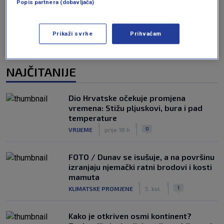
Popis partnera (dobavljača)
Prikaži svrhe
Prihvaćam
NAJČITANIJE
Dio Hrvatske očekuje promjena
vremena: Stižu pljuskovi, bura i pad
temperature
|
|
0
VRIJEME
prije 18 h
FOTO / Dunav se isušuje, a na površinu
izranjaju njemački ratni brodovi i kosti
mamuta
|
|
1
KLIMATSKE PROMJENE
5. kol.
Kako je otkriven osmi kontinent?