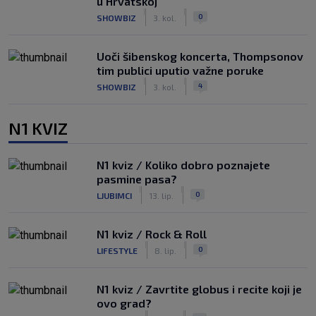
u Hrvatskoj
|
|
0
SHOWBIZ
3. kol.
Uoči šibenskog koncerta, Thompsonov
tim publici uputio važne poruke
|
|
4
SHOWBIZ
3. kol.
N1 KVIZ
N1 kviz / Koliko dobro poznajete
pasmine pasa?
|
|
0
LJUBIMCI
13. lip.
N1 kviz / Rock & Roll
|
|
0
LIFESTYLE
8. lip.
N1 kviz / Zavrtite globus i recite koji je
ovo grad?
|
|