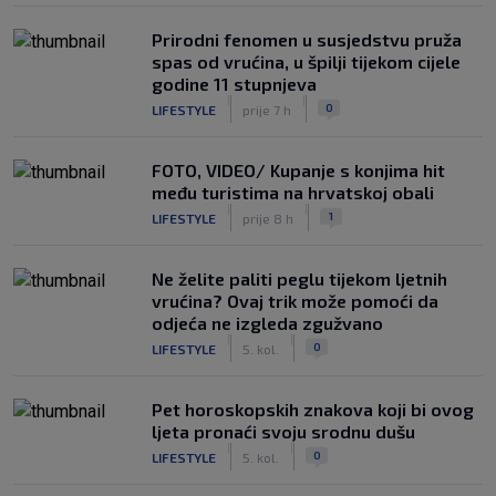
Prirodni fenomen u susjedstvu pruža
spas od vrućina, u špilji tijekom cijele
godine 11 stupnjeva
|
|
0
LIFESTYLE
prije 7 h
FOTO, VIDEO/ Kupanje s konjima hit
među turistima na hrvatskoj obali
|
|
1
LIFESTYLE
prije 8 h
Ne želite paliti peglu tijekom ljetnih
vrućina? Ovaj trik može pomoći da
odjeća ne izgleda zgužvano
|
|
0
LIFESTYLE
5. kol.
Pet horoskopskih znakova koji bi ovog
ljeta pronaći svoju srodnu dušu
|
|
0
LIFESTYLE
5. kol.