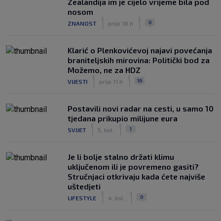
Zealandija im je cijelo vrijeme bila pod
nosom
|
|
0
ZNANOST
prije 18 h
Klarić o Plenkovićevoj najavi povećanja
braniteljskih mirovina: Politički bod za
Možemo, ne za HDZ
|
|
16
VIJESTI
prije 11 h
Postavili novi radar na cesti, u samo 10
tjedana prikupio milijune eura
|
|
1
SVIJET
5. kol.
Je li bolje stalno držati klimu
uključenom ili je povremeno gasiti?
Stručnjaci otkrivaju kada ćete najviše
uštedjeti
|
|
0
LIFESTYLE
4. kol.