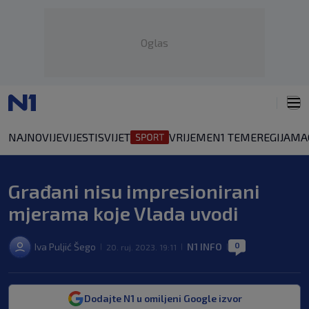
Oglas
NAJNOVIJE
VIJESTI
SVIJET
VRIJEME
N1 TEME
REGIJA
MA
Građani nisu impresionirani
mjerama koje Vlada uvodi
0
Iva Puljić Šego
N1 INFO
20. ruj. 2023. 19:11
|
|
|
Dodajte N1 u omiljeni Google izvor