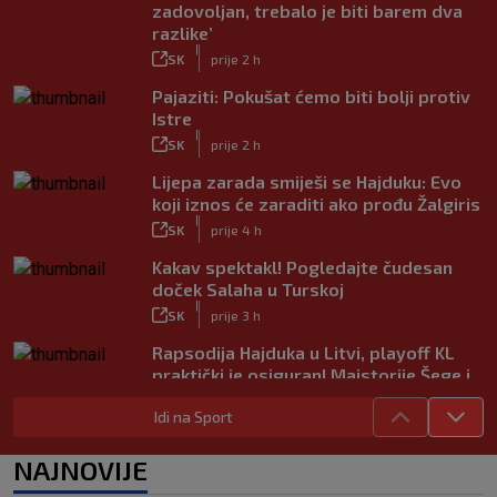
zadovoljan, trebalo je biti barem dva
razlike’
|
SK
prije 2 h
Pajaziti: Pokušat ćemo biti bolji protiv
Istre
|
SK
prije 2 h
Lijepa zarada smiješi se Hajduku: Evo
koji iznos će zaraditi ako prođu Žalgiris
|
SK
prije 4 h
Kakav spektakl! Pogledajte čudesan
doček Salaha u Turskoj
|
SK
prije 3 h
Rapsodija Hajduka u Litvi, playoff KL
praktički je osiguran! Majstorije Šege i
Pajazitija
Idi na Sport
|
SK
prije 8 h
Neočekivani problemi za Dinamo:
NAJNOVIJE
Mišićeva zamjena zapela u Beogradu