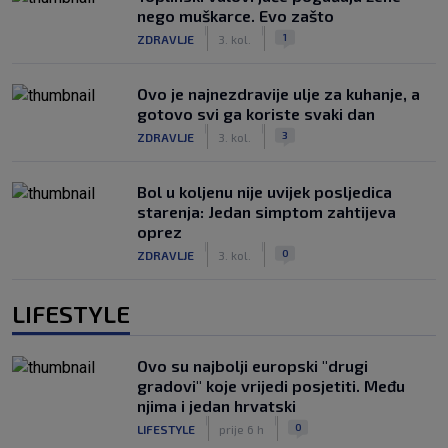
nego muškarce. Evo zašto
|
|
1
ZDRAVLJE
3. kol.
Ovo je najnezdravije ulje za kuhanje, a
gotovo svi ga koriste svaki dan
|
|
3
ZDRAVLJE
3. kol.
Bol u koljenu nije uvijek posljedica
starenja: Jedan simptom zahtijeva
oprez
|
|
0
ZDRAVLJE
3. kol.
LIFESTYLE
Ovo su najbolji europski "drugi
gradovi" koje vrijedi posjetiti. Među
njima i jedan hrvatski
|
|
0
LIFESTYLE
prije 6 h