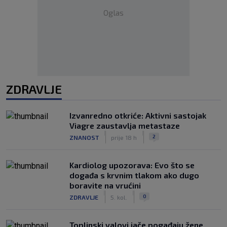
Oglas
ZDRAVLJE
Izvanredno otkriće: Aktivni sastojak
Viagre zaustavlja metastaze
|
|
2
ZNANOST
prije 18 h
Kardiolog upozorava: Evo što se
događa s krvnim tlakom ako dugo
boravite na vrućini
|
|
0
ZDRAVLJE
5. kol.
Toplinski valovi jače pogađaju žene