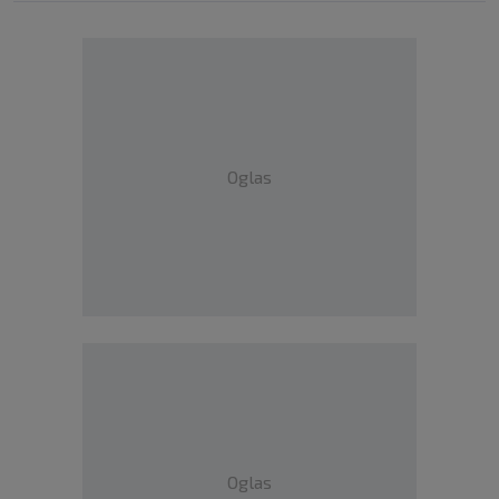
Oglas
Oglas