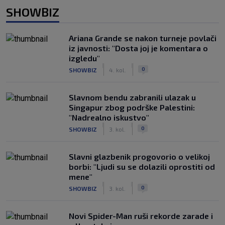
SHOWBIZ
Ariana Grande se nakon turneje povlači
iz javnosti: "Dosta joj je komentara o
izgledu"
|
|
0
SHOWBIZ
4. kol.
Slavnom bendu zabranili ulazak u
Singapur zbog podrške Palestini:
"Nadrealno iskustvo"
|
|
0
SHOWBIZ
3. kol.
Slavni glazbenik progovorio o velikoj
borbi: "Ljudi su se dolazili oprostiti od
mene"
|
|
0
SHOWBIZ
3. kol.
Novi Spider-Man ruši rekorde zarade i