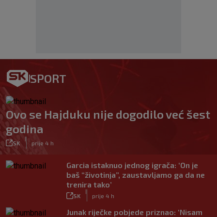
SPORT
Ovo se Hajduku nije dogodilo već šest
godina
|
SK
prije 4 h
Garcia istaknuo jednog igrača: ‘On je
baš “životinja”, zaustavljamo ga da ne
trenira tako’
|
SK
prije 4 h
Junak riječke pobjede priznao: ‘Nisam