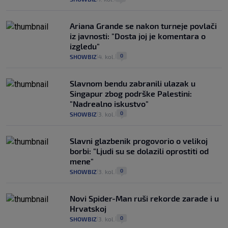
Ariana Grande se nakon turneje povlači
iz javnosti: "Dosta joj je komentara o
izgledu"
0
SHOWBIZ
4. kol.
|
|
Slavnom bendu zabranili ulazak u
Singapur zbog podrške Palestini:
"Nadrealno iskustvo"
0
SHOWBIZ
3. kol.
|
|
Slavni glazbenik progovorio o velikoj
borbi: "Ljudi su se dolazili oprostiti od
mene"
0
SHOWBIZ
3. kol.
|
|
Novi Spider-Man ruši rekorde zarade i u
Hrvatskoj
0
SHOWBIZ
3. kol.
|
|