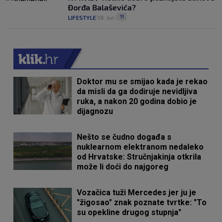
Đorđa Balaševića?
11
LIFESTYLE
18. svi.
|
|
Doktor mu se smijao kada je rekao
da misli da ga dodiruje nevidljiva
ruka, a nakon 20 godina dobio je
dijagnozu
Nešto se čudno događa s
nuklearnom elektranom nedaleko
od Hrvatske: Stručnjakinja otkrila
može li doći do najgoreg
Vozačica tuži Mercedes jer ju je
"žigosao" znak poznate tvrtke: "To
su opekline drugog stupnja"