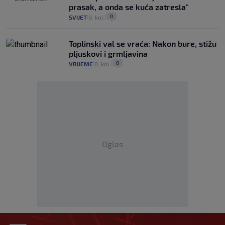
prasak, a onda se kuća zatresla"
0
SVIJET
8. kol.
|
|
Toplinski val se vraća: Nakon bure, stižu
pljuskovi i grmljavina
0
VRIJEME
8. kol.
|
|
Oglas