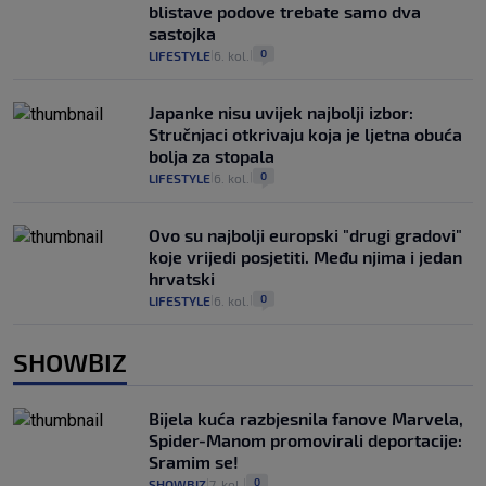
blistave podove trebate samo dva
sastojka
0
LIFESTYLE
6. kol.
|
|
Japanke nisu uvijek najbolji izbor:
Stručnjaci otkrivaju koja je ljetna obuća
bolja za stopala
0
LIFESTYLE
6. kol.
|
|
Ovo su najbolji europski "drugi gradovi"
koje vrijedi posjetiti. Među njima i jedan
hrvatski
0
LIFESTYLE
6. kol.
|
|
SHOWBIZ
Bijela kuća razbjesnila fanove Marvela,
Spider-Manom promovirali deportacije:
Sramim se!
0
SHOWBIZ
7. kol.
|
|