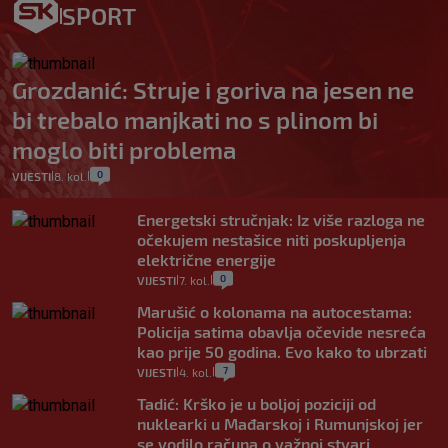
SPORT
Grozdanić: Struje i goriva na jesen ne
bi trebalo manjkati no s plinom bi
moglo biti problema
0
VIJESTI
8. kol.
|
|
Energetski stručnjak: Iz više razloga ne
očekujem nestašice niti poskupljenja
električne energije
0
VIJESTI
7. kol.
|
|
Marušić o kolonama na autocestama:
Policija satima obavlja očevide nesreća
kao prije 50 godina. Evo kako to ubrzati
7
VIJESTI
4. kol.
|
|
Tadić: Krško je u boljoj poziciji od
nuklearki u Mađarskoj i Rumunjskoj jer
se vodilo računa o važnoj stvari