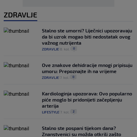
ZDRAVLJE
Stalno ste umorni? Liječnici upozoravaju
da bi uzrok mogao biti nedostatak ovog
važnog nutrijenta
0
ZDRAVLJE
8. kol.
|
|
Ove znakove dehidracije mnogi pripisuju
umoru: Prepoznajte ih na vrijeme
0
ZDRAVLJE
7. kol.
|
|
Kardiologinja upozorava: Ovo popularno
piće moglo bi pridonijeti začepljenju
arterija
2
LIFESTYLE
7. kol.
|
|
Stalno ste pospani tijekom dana?
Znanstvenici su možda otkrili zašto