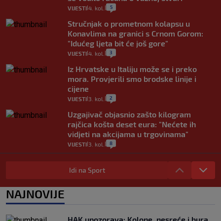
5
VIJESTI
4. kol.
|
|
Stručnjak o prometnom kolapsu u
Konavlima na granici s Crnom Gorom:
"Idućeg ljeta bit će još gore"
3
VIJESTI
4. kol.
|
|
Iz Hrvatske u Italiju može se i preko
mora. Provjerili smo brodske linije i
cijene
2
VIJESTI
3. kol.
|
|
Uzgajivač objasnio zašto kilogram
rajčica košta deset eura: "Nećete ih
vidjeti na akcijama u trgovinama"
8
VIJESTI
3. kol.
|
|
Selidba je jedno od stresnijih iskustava.
Evo aktualnih cijena i nekoliko savjeta
Idi na Sport
da prođe što lakše i jeftinije
0
VIJESTI
2. kol.
NAJNOVIJE
|
|
Izračunali smo koliko košta putovanje
automobilom na Hvar iz Zagreba, a
HAK upozorava: Kolone, nesreće i bura