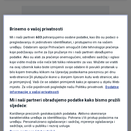
Brinemo o vašoj privatnosti
Mi i naši partneri
603
pohranjujemo osobne podatke, kao što su podaci o
Oglas
pregledavanju ili jedinstveni identifikatori, i pristupamo im na vašem
uređaju. Odabirom opcije Prihvaćam omogućit ćete tehnologije praćenja
koje podržavaju svrhe za čije pružanje mi i naši partneri obrađujemo
podatke. Ako su alati za praćenje onemogućeni, određeni sadržaj i oglasi
koje vidite možda više neće biti toliko relevantni za vas. Možete se vratiti
na ovaj izbornik kako biste izmijenili svoje odabire ili povukli pristanak u
bilo kojem trenutku klikom na Upravljaj postavkama poveznicu pri dnu
web-stranice [ili plutajuće ikone u donjem lijevom kutu web stranice, ako
je primjenjivo]. Vaši će se odabiri primijeniti kako je opisano u dijelu Web-
KAKVO JE TVOJE MIŠLJENJE O OVOME?
mjesto. Za više pojedinosti pogledajte našu Politiku privatnosti.
Dodatne
informacije o vašoj privatnosti
Pridruži se raspravi ili pročitaj komentare
Mi i naši partneri obrađujemo podatke kako bismo pružili
sljedeće:
Budi prvi koji će ostaviti komentar
Korištenje preciznih geolokacijskih podataka. Aktivno skeniranje
karakteristika uređaja za identifikaciju. Pohrana i/ili pristup podacima na
uređaju. Personalizirano oglašavanje i sadržaj, mjerenje oglašavanja i
sadržaja, uvidi u publiku i razvoj usluga.