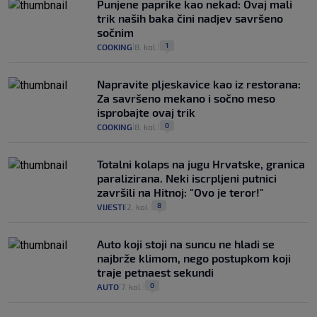
Punjene paprike kao nekad: Ovaj mali
trik naših baka čini nadjev savršeno
sočnim
1
COOKING
8. kol.
|
|
Napravite pljeskavice kao iz restorana:
Za savršeno mekano i sočno meso
isprobajte ovaj trik
0
COOKING
8. kol.
|
|
Totalni kolaps na jugu Hrvatske, granica
paralizirana. Neki iscrpljeni putnici
završili na Hitnoj: "Ovo je teror!"
8
VIJESTI
2. kol.
|
|
Auto koji stoji na suncu ne hladi se
najbrže klimom, nego postupkom koji
traje petnaest sekundi
0
AUTO
7. kol.
|
|