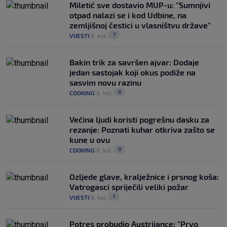
Miletić sve dostavio MUP-u: "Sumnjivi
otpad nalazi se i kod Udbine, na
zemljišnoj čestici u vlasništvu države"
7
VIJESTI
8. kol.
|
|
Bakin trik za savršen ajvar: Dodaje
jedan sastojak koji okus podiže na
sasvim novu razinu
0
COOKING
8. kol.
|
|
Većina ljudi koristi pogrešnu dasku za
rezanje: Poznati kuhar otkriva zašto se
kune u ovu
0
COOKING
8. kol.
|
|
Ozljede glave, kralježnice i prsnog koša:
Vatrogasci spriječili veliki požar
1
VIJESTI
8. kol.
|
|
Potres probudio Austrijance: "Prvo