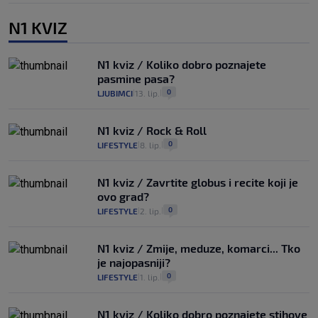
N1 KVIZ
N1 kviz / Koliko dobro poznajete
pasmine pasa?
0
LJUBIMCI
13. lip.
|
|
N1 kviz / Rock & Roll
0
LIFESTYLE
8. lip.
|
|
N1 kviz / Zavrtite globus i recite koji je
ovo grad?
0
LIFESTYLE
2. lip.
|
|
N1 kviz / Zmije, meduze, komarci... Tko
je najopasniji?
0
LIFESTYLE
1. lip.
|
|
N1 kviz / Koliko dobro poznajete stihove