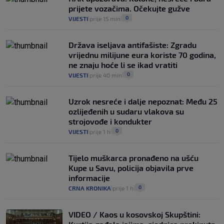
koliko iz Osijeka
prijete vozačima. Očekujte gužve
14
VIJESTI
2. kol.
|
|
0
VIJESTI
prije 15 min
|
|
Država iseljava antifašiste: Zgradu
vrijednu milijune eura koriste 70 godina,
ne znaju hoće li se ikad vratiti
0
VIJESTI
prije 40 min
|
|
Uzrok nesreće i dalje nepoznat: Među 25
ozlijeđenih u sudaru vlakova su
strojovođe i kondukter
0
VIJESTI
prije 1 h
|
|
Tijelo muškarca pronađeno na ušću
Kupe u Savu, policija objavila prve
informacije
0
CRNA KRONIKA
prije 1 h
|
|
VIDEO / Kaos u kosovskoj Skupštini: