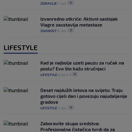
0
ZDRAVLJE
7. kol.
|
|
Izvanredno otkriće: Aktivni sastojak
Viagre zaustavlja metastaze
2
ZNANOST
6. kol.
|
|
LIFESTYLE
Kad je najbolje uzeti pauzu za ručak na
poslu? Evo što kažu stručnjaci
0
LIFESTYLE
prije 2 h
|
|
Deset najdužih letova na svijetu: Traju
gotovo cijeli dan i povezuju najudaljenije
gradove
0
LIFESTYLE
7. kol.
|
|
Zaboravite skupa sredstva:
Profesionalna čistačica tvrdi da za