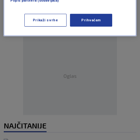
Popis partnera (dobavljača)
Pratite nas na društvenim mrežama
Prikaži svrhe
Prihvaćam
Oglas
NAJČITANIJE