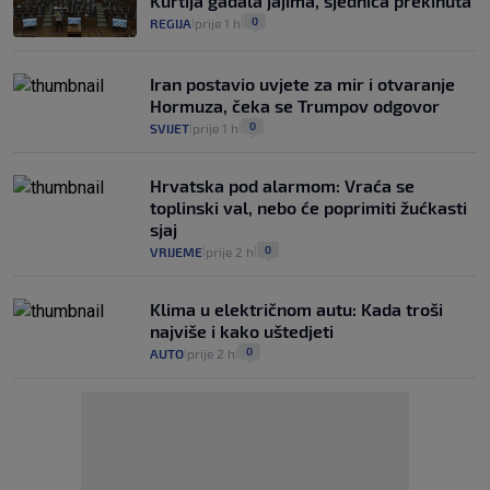
Kurtija gađala jajima, sjednica prekinuta
0
REGIJA
prije 1 h
|
|
Iran postavio uvjete za mir i otvaranje
Hormuza, čeka se Trumpov odgovor
0
SVIJET
prije 1 h
|
|
Hrvatska pod alarmom: Vraća se
toplinski val, nebo će poprimiti žućkasti
sjaj
0
VRIJEME
prije 2 h
|
|
Klima u električnom autu: Kada troši
najviše i kako uštedjeti
0
AUTO
prije 2 h
|
|