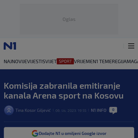
Oglas
NAJNOVIJE
VIJESTI
SVIJET
VRIJEME
N1 TEME
REGIJA
MAG
Komisija zabranila emitiranje
kanala Arena sport na Kosovu
0
Tina Kosor Giljević
N1 INFO
06. lis. 2023. 19:55
|
|
|
Dodajte N1 u omiljeni Google izvor