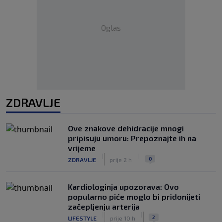
Oglas
ZDRAVLJE
Ove znakove dehidracije mnogi
pripisuju umoru: Prepoznajte ih na
vrijeme
|
|
0
ZDRAVLJE
prije 2 h
Kardiologinja upozorava: Ovo
popularno piće moglo bi pridonijeti
začepljenju arterija
|
|
2
LIFESTYLE
prije 10 h