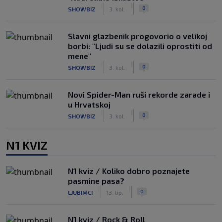
|
|
0
SHOWBIZ
3. kol.
Slavni glazbenik progovorio o velikoj
borbi: "Ljudi su se dolazili oprostiti od
mene"
|
|
0
SHOWBIZ
3. kol.
Novi Spider-Man ruši rekorde zarade i
u Hrvatskoj
|
|
0
SHOWBIZ
3. kol.
N1 KVIZ
N1 kviz / Koliko dobro poznajete
pasmine pasa?
|
|
0
LJUBIMCI
13. lip.
N1 kviz / Rock & Roll