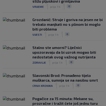
stižu pljuskovi i grmljavina
|
|
0
VRIJEME
prije 1 h
Grozdanić: Struje i goriva na jesen ne bi
trebalo manjkati no s plinom bi moglo
biti problema
|
|
0
VIJESTI
prije 1 h
Stalno ste umorni? Liječnici
upozoravaju da bi uzrok mogao biti
nedostatak ovog važnog nutrijenta
|
|
0
ZDRAVLJE
prije 1 h
Slavonski Brod: Pronađeno tijelo
muškarca, sumnja se na nasilnu smrt
|
|
0
CRNA KRONIKA
prije 1 h
Pogačice za 15 minuta: Mekane su,
prozračne i tražit ćete još jednu turu