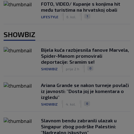
FOTO, VIDEO/ Kupanje s konjima hit
među turistima na hrvatskoj obali
|
|
1
LIFESTYLE
6. kol.
SHOWBIZ
Bijela kuća razbjesnila fanove Marvela,
Spider-Manom promovirali
deportacije: Sramim se!
|
|
0
SHOWBIZ
prije 2 h
Ariana Grande se nakon turneje povlači
iz javnosti: "Dosta joj je komentara o
izgledu"
|
|
0
SHOWBIZ
4. kol.
Slavnom bendu zabranili ulazak u
Singapur zbog podrške Palestini:
"Nadrealno iskustvo"