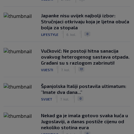
Japanke nisu uvijek najbolji izbor:
Stručnjaci otkrivaju koja je ljetna obuća
bolja za stopala
|
|
0
LIFESTYLE
6. kol.
Vučković: Ne postoji hitna sanacija
ovakvog heterogenog sastava otpada.
Građani su s razlogom zabrinuti!
|
|
17
VIJESTI
7. kol.
Španjolska Italiji postavila ultimatum:
"Imate dva dana..."
|
|
0
SVIJET
7. kol.
Nekad ga je imala gotovo svaka kuća u
Jugoslaviji, a danas postiže cijenu od
nekoliko stotina eura
|
|
0