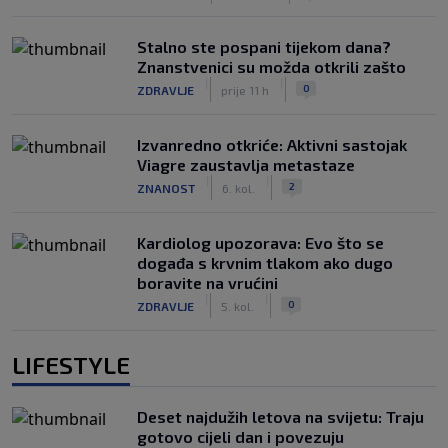
Stalno ste pospani tijekom dana?
Znanstvenici su možda otkrili zašto
|
|
0
ZDRAVLJE
prije 11 h
Izvanredno otkriće: Aktivni sastojak
Viagre zaustavlja metastaze
|
|
2
ZNANOST
6. kol.
Kardiolog upozorava: Evo što se
događa s krvnim tlakom ako dugo
boravite na vrućini
|
|
0
ZDRAVLJE
5. kol.
LIFESTYLE
Deset najdužih letova na svijetu: Traju
gotovo cijeli dan i povezuju