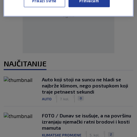
Prikaži svrhe
Prihvaćam
Oglas
NAJČITANIJE
Auto koji stoji na suncu ne hladi se
najbrže klimom, nego postupkom koji
traje petnaest sekundi
|
|
0
AUTO
7. kol.
FOTO / Dunav se isušuje, a na površinu
izranjaju njemački ratni brodovi i kosti
mamuta
|
|
2
KLIMATSKE PROMJENE
5. kol.