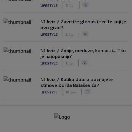
|
|
0
LIFESTYLE
8. lip.
N1 kviz / Zavrtite globus i recite koji je
ovo grad?
|
|
0
LIFESTYLE
2. lip.
N1 kviz / Zmije, meduze, komarci... Tko
je najopasniji?
|
|
0
LIFESTYLE
1. lip.
N1 kviz / Koliko dobro poznajete
stihove Đorđa Balaševića?
|
|
11
LIFESTYLE
18. svi.