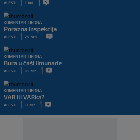
|
|
5
VIJESTI
1. kol.
KOMENTAR TJEDNA
Porazna inspekcija
|
|
11
VIJESTI
25. srp.
KOMENTAR TJEDNA
Bura u čaši limunade
|
|
0
VIJESTI
18. srp.
KOMENTAR TJEDNA
VAR ili VARka?
|
|
4
VIJESTI
11. srp.