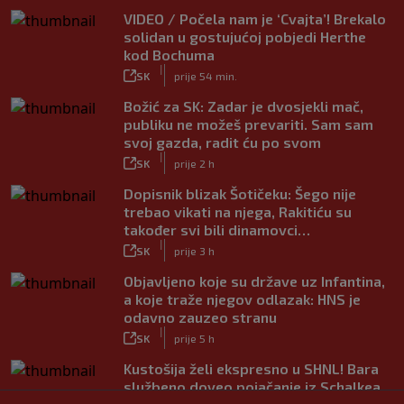
VIDEO / Počela nam je ‘Cvajta’! Brekalo
solidan u gostujućoj pobjedi Herthe
kod Bochuma
|
SK
prije 54 min.
Božić za SK: Zadar je dvosjekli mač,
publiku ne možeš prevariti. Sam sam
svoj gazda, radit ću po svom
|
SK
prije 2 h
Dopisnik blizak Šotičeku: Šego nije
trebao vikati na njega, Rakitiću su
također svi bili dinamovci…
|
SK
prije 3 h
Objavljeno koje su države uz Infantina,
a koje traže njegov odlazak: HNS je
odavno zauzeo stranu
|
SK
prije 5 h
Kustošija želi ekspresno u SHNL! Bara
službeno doveo pojačanje iz Schalkea
|