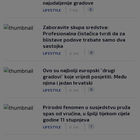
najudaljenije gradove
|
|
0
LIFESTYLE
7. kol.
Zaboravite skupa sredstva:
Profesionalna čistačica tvrdi da za
blistave podove trebate samo dva
sastojka
|
|
0
LIFESTYLE
6. kol.
Ovo su najbolji europski "drugi
gradovi" koje vrijedi posjetiti. Među
njima i jedan hrvatski
|
|
0
LIFESTYLE
6. kol.
Prirodni fenomen u susjedstvu pruža
spas od vrućina, u špilji tijekom cijele
godine 11 stupnjeva
|
|
1
LIFESTYLE
6. kol.