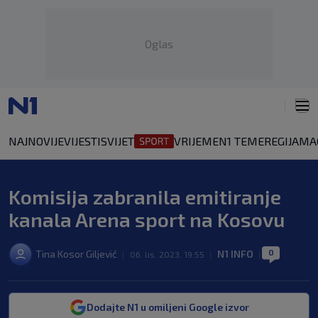
Oglas
NAJNOVIJE
VIJESTI
SVIJET
VRIJEME
N1 TEME
REGIJA
MA
Komisija zabranila emitiranje
kanala Arena sport na Kosovu
0
Tina Kosor Giljević
N1 INFO
|
06. lis. 2023. 19:55
|
|
Dodajte N1 u omiljeni Google izvor