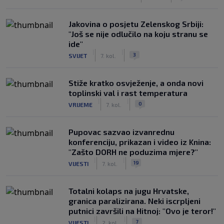
Jakovina o posjetu Zelenskog Srbiji:
"Još se nije odlučilo na koju stranu se
ide"
|
|
3
SVIJET
7. kol.
Stiže kratko osvježenje, a onda novi
toplinski val i rast temperatura
|
|
0
VRIJEME
7. kol.
Pupovac sazvao izvanrednu
konferenciju, prikazan i video iz Knina:
"Zašto DORH ne poduzima mjere?"
|
|
19
VIJESTI
7. kol.
Totalni kolaps na jugu Hrvatske,
granica paralizirana. Neki iscrpljeni
putnici završili na Hitnoj: "Ovo je teror!"
|
|
7
VIJESTI
2. kol.