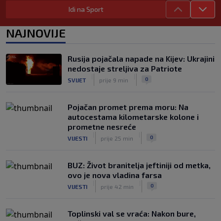
SK
prije 4 h
Idi na Sport
Tomiyasu se vraća u Premier ligu,
postat će suigrač bivšeg Vatrenog
NAJNOVIJE
|
SK
prije 3 h
Veliko priznanje za hrvatskog
Rusija pojačala napade na Kijev: Ukrajini
stručnjaka: Jurica Žuža novi je pomoćni
nedostaje streljiva za Patriote
trener Barcelone
|
|
0
SVIJET
prije 9 min
|
SK
prije 2 h
Pojačan promet prema moru: Na
autocestama kilometarske kolone i
prometne nesreće
|
|
0
VIJESTI
prije 25 min
BUZ: Život branitelja jeftiniji od metka,
ovo je nova vladina farsa
|
|
0
VIJESTI
prije 42 min
Toplinski val se vraća: Nakon bure,