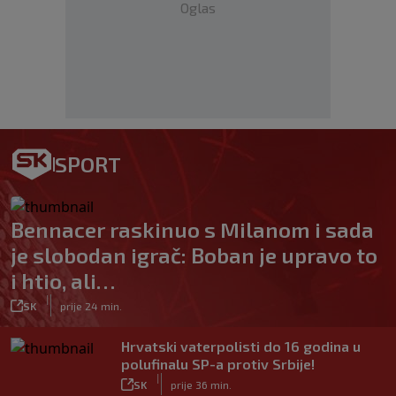
Oglas
SPORT
Bennacer raskinuo s Milanom i sada
je slobodan igrač: Boban je upravo to
i htio, ali…
|
SK
prije 24 min.
Hrvatski vaterpolisti do 16 godina u
polufinalu SP-a protiv Srbije!
|
SK
prije 36 min.