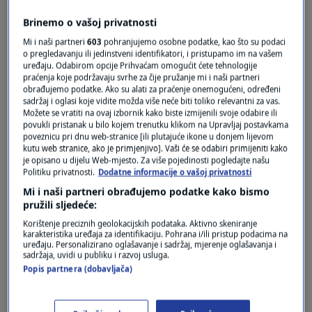
Pošalji
Brinemo o vašoj privatnosti
Mi i naši partneri
603
pohranjujemo osobne podatke, kao što su podaci
o pregledavanju ili jedinstveni identifikatori, i pristupamo im na vašem
uređaju. Odabirom opcije Prihvaćam omogućit ćete tehnologije
praćenja koje podržavaju svrhe za čije pružanje mi i naši partneri
obrađujemo podatke. Ako su alati za praćenje onemogućeni, određeni
sadržaj i oglasi koje vidite možda više neće biti toliko relevantni za vas.
Možete se vratiti na ovaj izbornik kako biste izmijenili svoje odabire ili
povukli pristanak u bilo kojem trenutku klikom na Upravljaj postavkama
poveznicu pri dnu web-stranice [ili plutajuće ikone u donjem lijevom
kutu web stranice, ako je primjenjivo]. Vaši će se odabiri primijeniti kako
je opisano u dijelu Web-mjesto. Za više pojedinosti pogledajte našu
Oglas
Politiku privatnosti.
Dodatne informacije o vašoj privatnosti
Mi i naši partneri obrađujemo podatke kako bismo
pružili sljedeće:
Korištenje preciznih geolokacijskih podataka. Aktivno skeniranje
karakteristika uređaja za identifikaciju. Pohrana i/ili pristup podacima na
uređaju. Personalizirano oglašavanje i sadržaj, mjerenje oglašavanja i
sadržaja, uvidi u publiku i razvoj usluga.
Popis partnera (dobavljača)