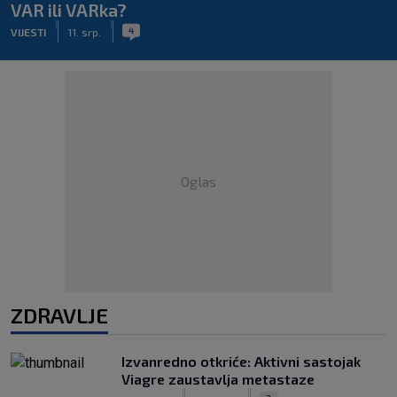
VAR ili VARka?
|
|
4
VIJESTI
11. srp.
Oglas
ZDRAVLJE
Izvanredno otkriće: Aktivni sastojak
Viagre zaustavlja metastaze
|
|