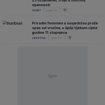
opasnosti
|
|
0
SVIJET
prije 2 h
Prirodni fenomen u susjedstvu pruža
spas od vrućina, u špilji tijekom cijele
godine 11 stupnjeva
|
|
0
LIFESTYLE
prije 2 h
Oglas