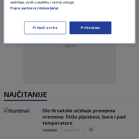
sadržaja, uvidi u publiku i razvoj usluga.
Popis partnera (dobavljača)
Prikaži svrhe
Prihvaćam
Oglas
NAJČITANIJE
Dio Hrvatske očekuje promjena
vremena: Stižu pljuskovi, bura i pad
temperature
|
|
0
VRIJEME
prije 13 h