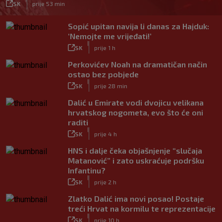
SK
prije 53 min
Sopić upitan navija li danas za Hajduk:
‘Nemojte me vrijeđati!’
|
SK
prije 1 h
Perkovićev Noah na dramatičan način
ostao bez pobjede
|
SK
prije 28 min
Dalić u Emirate vodi dvojicu velikana
hrvatskog nogometa, evo što će oni
raditi
|
SK
prije 4 h
HNS i dalje čeka objašnjenje “slučaja
Matanović” i zato uskraćuje podršku
Infantinu?
|
SK
prije 2 h
Zlatko Dalić ima novi posao! Postaje
treći Hrvat na kormilu te reprezentacije
|
SK
prije 10 h