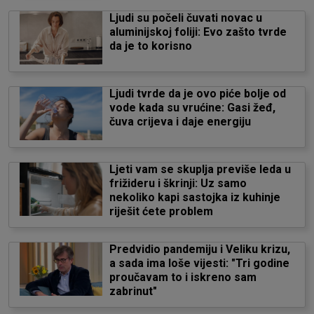
Ljudi su počeli čuvati novac u
aluminijskoj foliji: Evo zašto tvrde
da je to korisno
Ljudi tvrde da je ovo piće bolje od
vode kada su vrućine: Gasi žeđ,
čuva crijeva i daje energiju
Ljeti vam se skuplja previše leda u
frižideru i škrinji: Uz samo
nekoliko kapi sastojka iz kuhinje
riješit ćete problem
Predvidio pandemiju i Veliku krizu,
a sada ima loše vijesti: "Tri godine
proučavam to i iskreno sam
zabrinut"