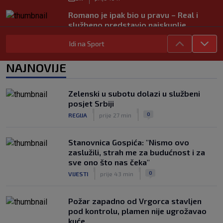
Romano je ipak bio u pravu – Real i
službeno predstavio najskuplje
pojačanje u povijesti
Idi na Sport
|
SK
prije 4 h
UEFA poslala oštru poruku Infantinu:
NAJNOVIJE
‘Ništa se ne mijenja, bojkot SP-a i dalje
je na snazi’
|
Zelenski u subotu dolazi u službeni
SK
prije 3 h
posjet Srbiji
FOTO / Federer ljetuje u Hrvatskoj:
|
|
0
REGIJA
prije 27 min
‘Večera dostojna prvaka’
|
SK
prije 3 h
Stanovnica Gospića: "Nismo ovo
zaslužili, strah me za budućnost i za
sve ono što nas čeka"
|
|
0
VIJESTI
prije 43 min
Požar zapadno od Vrgorca stavljen
pod kontrolu, plamen nije ugrožavao
kuće