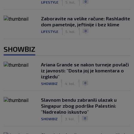
0
LIFESTYLE
5. kol.
Zaboravite na velike račune: Rashladite
dom pametnije, jeftinije i bez klime
|
|
0
LIFESTYLE
5. kol.
SHOWBIZ
Ariana Grande se nakon turneje povlači
iz javnosti: "Dosta joj je komentara o
izgledu"
|
|
0
SHOWBIZ
4. kol.
Slavnom bendu zabranili ulazak u
Singapur zbog podrške Palestini:
"Nadrealno iskustvo"
|
|
0
SHOWBIZ
3. kol.