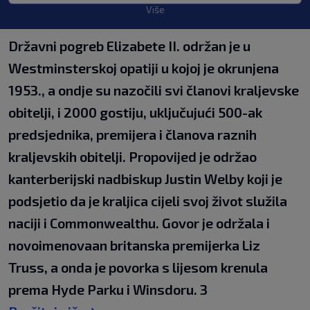
Više
Državni pogreb Elizabete II. održan je u
Westminsterskoj opatiji u kojoj je okrunjena
1953., a ondje su nazočili svi članovi kraljevske
obitelji, i 2000 gostiju, uključujući 500-ak
predsjednika, premijera i članova raznih
kraljevskih obitelji. Propovijed je održao
kanterberijski nadbiskup Justin Welby koji je
podsjetio da je kraljica cijeli svoj život služila
naciji i Commonwealthu. Govor je održala i
novoimenovaan britanska premijerka Liz
Truss, a onda je povorka s lijesom krenula
prema Hyde Parku i Winsdoru. 3