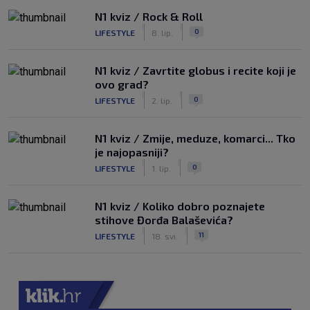
N1 kviz / Rock & Roll
|
|
0
LIFESTYLE
8. lip.
N1 kviz / Zavrtite globus i recite koji je
ovo grad?
|
|
0
LIFESTYLE
2. lip.
N1 kviz / Zmije, meduze, komarci... Tko
je najopasniji?
|
|
0
LIFESTYLE
1. lip.
N1 kviz / Koliko dobro poznajete
stihove Đorđa Balaševića?
|
|
11
LIFESTYLE
18. svi.