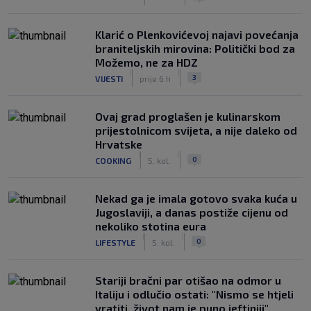
Klarić o Plenkovićevoj najavi povećanja
braniteljskih mirovina: Politički bod za
Možemo, ne za HDZ
|
|
3
VIJESTI
prije 6 h
Ovaj grad proglašen je kulinarskom
prijestolnicom svijeta, a nije daleko od
Hrvatske
|
|
0
COOKING
5. kol.
Nekad ga je imala gotovo svaka kuća u
Jugoslaviji, a danas postiže cijenu od
nekoliko stotina eura
|
|
0
LIFESTYLE
5. kol.
Stariji bračni par otišao na odmor u
Italiju i odlučio ostati: "Nismo se htjeli
vratiti, život nam je puno jeftiniji"