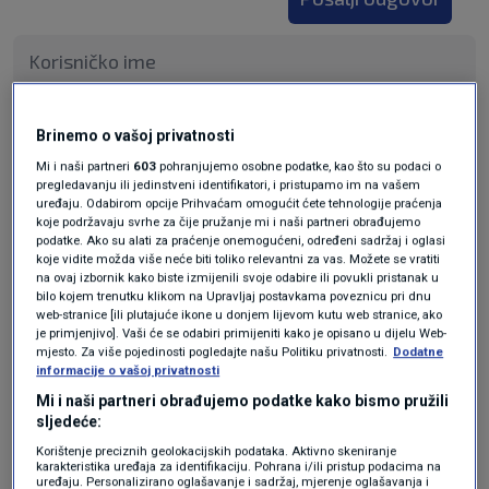
Pošalji
Brinemo o vašoj privatnosti
Mi i naši partneri
603
pohranjujemo osobne podatke, kao što su podaci o
pregledavanju ili jedinstveni identifikatori, i pristupamo im na vašem
uređaju. Odabirom opcije Prihvaćam omogućit ćete tehnologije praćenja
koje podržavaju svrhe za čije pružanje mi i naši partneri obrađujemo
podatke. Ako su alati za praćenje onemogućeni, određeni sadržaj i oglasi
koje vidite možda više neće biti toliko relevantni za vas. Možete se vratiti
na ovaj izbornik kako biste izmijenili svoje odabire ili povukli pristanak u
bilo kojem trenutku klikom na Upravljaj postavkama poveznicu pri dnu
web-stranice [ili plutajuće ikone u donjem lijevom kutu web stranice, ako
je primjenjivo]. Vaši će se odabiri primijeniti kako je opisano u dijelu Web-
mjesto. Za više pojedinosti pogledajte našu Politiku privatnosti.
Dodatne
informacije o vašoj privatnosti
Oglas
Mi i naši partneri obrađujemo podatke kako bismo pružili
sljedeće:
Korištenje preciznih geolokacijskih podataka. Aktivno skeniranje
karakteristika uređaja za identifikaciju. Pohrana i/ili pristup podacima na
uređaju. Personalizirano oglašavanje i sadržaj, mjerenje oglašavanja i