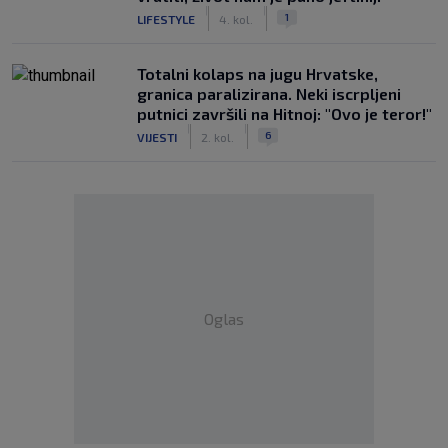
|
|
1
LIFESTYLE
4. kol.
Totalni kolaps na jugu Hrvatske,
granica paralizirana. Neki iscrpljeni
putnici završili na Hitnoj: "Ovo je teror!"
|
|
6
VIJESTI
2. kol.
Oglas