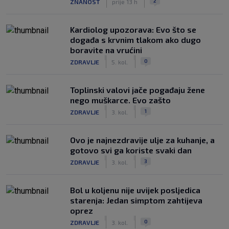
2
ZNANOST
prije 13 h
Kardiolog upozorava: Evo što se
događa s krvnim tlakom ako dugo
boravite na vrućini
|
|
0
ZDRAVLJE
5. kol.
Toplinski valovi jače pogađaju žene
nego muškarce. Evo zašto
|
|
1
ZDRAVLJE
3. kol.
Ovo je najnezdravije ulje za kuhanje, a
gotovo svi ga koriste svaki dan
|
|
3
ZDRAVLJE
3. kol.
Bol u koljenu nije uvijek posljedica
starenja: Jedan simptom zahtijeva
oprez
|
|
0
ZDRAVLJE
3. kol.