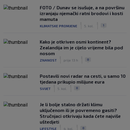
FOTO / Dunav se isušuje, a na površinu
izranjaju njemački ratni brodovi i kosti
mamuta
|
|
1
KLIMATSKE PROMJENE
5. kol.
Kako je otkriven osmi kontinent?
Zealandija im je cijelo vrijeme bila pod
nosom
|
|
0
ZNANOST
prije 13 h
Postavili novi radar na cesti, u samo 10
tjedana prikupio milijune eura
|
|
0
SVIJET
5. kol.
Je li bolje stalno držati klimu
uključenom ili je povremeno gasiti?
Stručnjaci otkrivaju kada ćete najviše
uštedjeti
|
|
0
LIFESTYLE
4. kol.