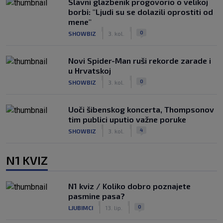
Slavni glazbenik progovorio o velikoj
borbi: "Ljudi su se dolazili oprostiti od
mene"
|
|
0
SHOWBIZ
3. kol.
Novi Spider-Man ruši rekorde zarade i
u Hrvatskoj
|
|
0
SHOWBIZ
3. kol.
Uoči šibenskog koncerta, Thompsonov
tim publici uputio važne poruke
|
|
4
SHOWBIZ
3. kol.
N1 KVIZ
N1 kviz / Koliko dobro poznajete
pasmine pasa?
|
|
0
LJUBIMCI
13. lip.