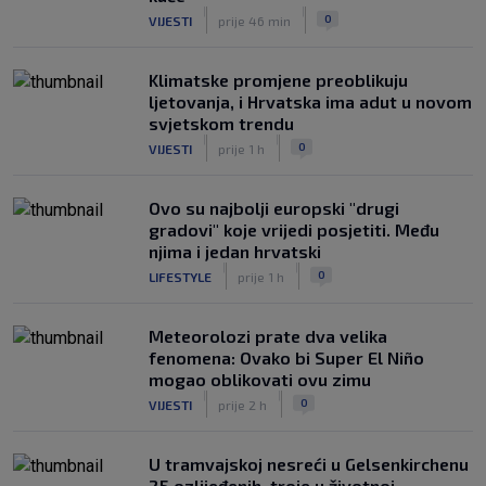
|
|
0
VIJESTI
prije 46 min
Klimatske promjene preoblikuju
ljetovanja, i Hrvatska ima adut u novom
svjetskom trendu
|
|
0
VIJESTI
prije 1 h
Ovo su najbolji europski "drugi
gradovi" koje vrijedi posjetiti. Među
njima i jedan hrvatski
|
|
0
LIFESTYLE
prije 1 h
Meteorolozi prate dva velika
fenomena: Ovako bi Super El Niño
mogao oblikovati ovu zimu
|
|
0
VIJESTI
prije 2 h
U tramvajskoj nesreći u Gelsenkirchenu
25 ozlijeđenih, troje u životnoj