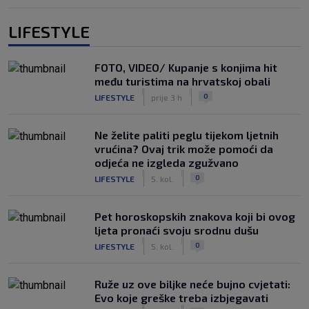
LIFESTYLE
FOTO, VIDEO/ Kupanje s konjima hit
među turistima na hrvatskoj obali
|
|
0
LIFESTYLE
prije 3 h
Ne želite paliti peglu tijekom ljetnih
vrućina? Ovaj trik može pomoći da
odjeća ne izgleda zgužvano
|
|
0
LIFESTYLE
5. kol.
Pet horoskopskih znakova koji bi ovog
ljeta pronaći svoju srodnu dušu
|
|
0
LIFESTYLE
5. kol.
Ruže uz ove biljke neće bujno cvjetati:
Evo koje greške treba izbjegavati
|
|