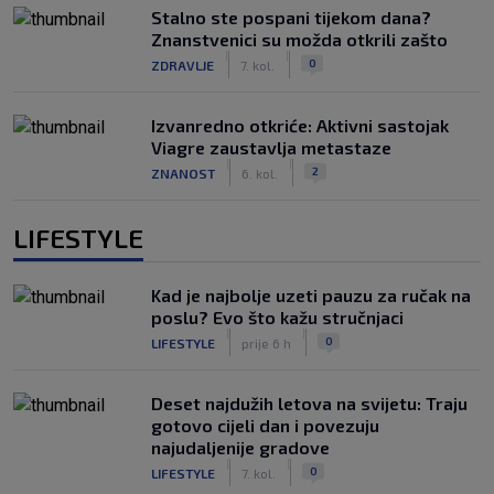
Stalno ste pospani tijekom dana?
Znanstvenici su možda otkrili zašto
|
|
0
ZDRAVLJE
7. kol.
Izvanredno otkriće: Aktivni sastojak
Viagre zaustavlja metastaze
|
|
2
ZNANOST
6. kol.
LIFESTYLE
Kad je najbolje uzeti pauzu za ručak na
poslu? Evo što kažu stručnjaci
|
|
0
LIFESTYLE
prije 6 h
Deset najdužih letova na svijetu: Traju
gotovo cijeli dan i povezuju
najudaljenije gradove
|
|
0
LIFESTYLE
7. kol.