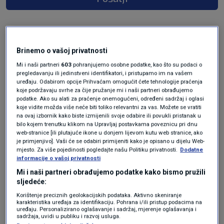
Brinemo o vašoj privatnosti
Mi i naši partneri
603
pohranjujemo osobne podatke, kao što su podaci o
pregledavanju ili jedinstveni identifikatori, i pristupamo im na vašem
uređaju. Odabirom opcije Prihvaćam omogućit ćete tehnologije praćenja
koje podržavaju svrhe za čije pružanje mi i naši partneri obrađujemo
podatke. Ako su alati za praćenje onemogućeni, određeni sadržaj i oglasi
Oglas
koje vidite možda više neće biti toliko relevantni za vas. Možete se vratiti
na ovaj izbornik kako biste izmijenili svoje odabire ili povukli pristanak u
bilo kojem trenutku klikom na Upravljaj postavkama poveznicu pri dnu
web-stranice [ili plutajuće ikone u donjem lijevom kutu web stranice, ako
je primjenjivo]. Vaši će se odabiri primijeniti kako je opisano u dijelu Web-
mjesto. Za više pojedinosti pogledajte našu Politiku privatnosti.
Dodatne
informacije o vašoj privatnosti
Mi i naši partneri obrađujemo podatke kako bismo pružili
sljedeće:
Korištenje preciznih geolokacijskih podataka. Aktivno skeniranje
karakteristika uređaja za identifikaciju. Pohrana i/ili pristup podacima na
uređaju. Personalizirano oglašavanje i sadržaj, mjerenje oglašavanja i
sadržaja, uvidi u publiku i razvoj usluga.