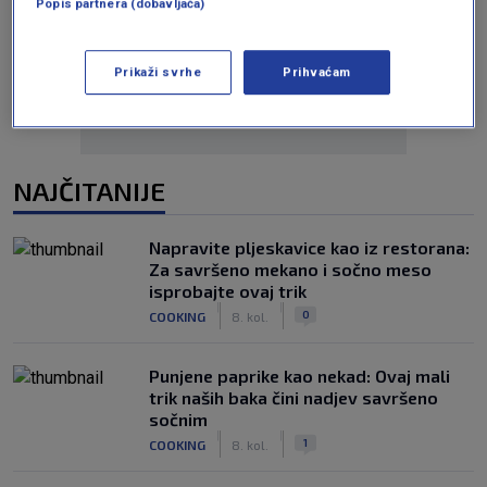
Popis partnera (dobavljača)
Oglas
Prikaži svrhe
Prihvaćam
NAJČITANIJE
Napravite pljeskavice kao iz restorana:
Za savršeno mekano i sočno meso
isprobajte ovaj trik
|
|
0
COOKING
8. kol.
Punjene paprike kao nekad: Ovaj mali
trik naših baka čini nadjev savršeno
sočnim
|
|
1
COOKING
8. kol.