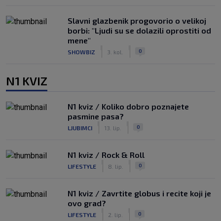
Slavni glazbenik progovorio o velikoj
borbi: "Ljudi su se dolazili oprostiti od
mene"
|
|
0
SHOWBIZ
3. kol.
N1 KVIZ
N1 kviz / Koliko dobro poznajete
pasmine pasa?
|
|
0
LJUBIMCI
13. lip.
N1 kviz / Rock & Roll
|
|
0
LIFESTYLE
8. lip.
N1 kviz / Zavrtite globus i recite koji je
ovo grad?
|
|
0
LIFESTYLE
2. lip.