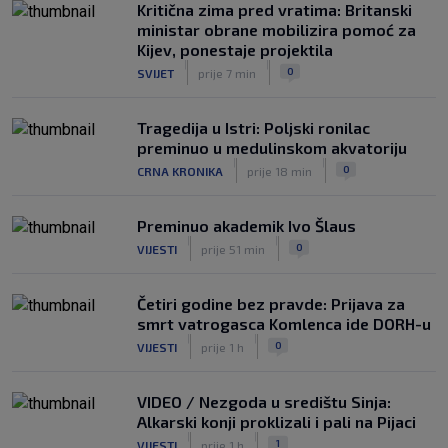
|
Kritična zima pred vratima: Britanski
SK
prije 5 h
ministar obrane mobilizira pomoć za
Zekić sasuo kritike nakon remija: ‘O
Kijev, ponestaje projektila
problemima možemo pričati tri dana’
|
|
0
SVIJET
prije 7 min
|
SK
prije 3 h
Tragedija u Istri: Poljski ronilac
preminuo u medulinskom akvatoriju
|
|
0
CRNA KRONIKA
prije 18 min
Preminuo akademik Ivo Šlaus
|
|
0
VIJESTI
prije 51 min
Četiri godine bez pravde: Prijava za
smrt vatrogasca Komlenca ide DORH-u
|
|
0
VIJESTI
prije 1 h
VIDEO / Nezgoda u središtu Sinja:
Alkarski konji proklizali i pali na Pijaci
|
|
1
VIJESTI
prije 1 h