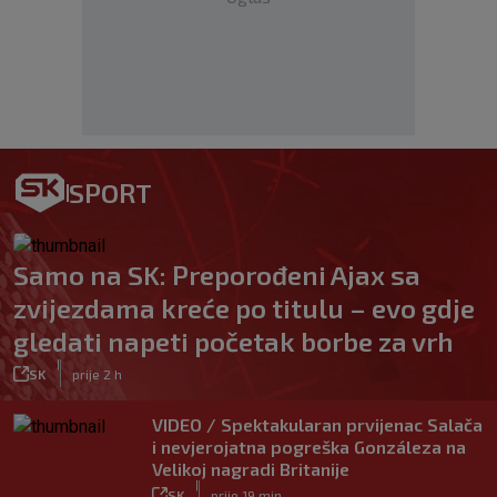
SPORT
Samo na SK: Preporođeni Ajax sa
zvijezdama kreće po titulu – evo gdje
gledati napeti početak borbe za vrh
|
SK
prije 2 h
VIDEO / Spektakularan prvijenac Salača
i nevjerojatna pogreška Gonzáleza na
Velikoj nagradi Britanije
|
SK
prije 19 min