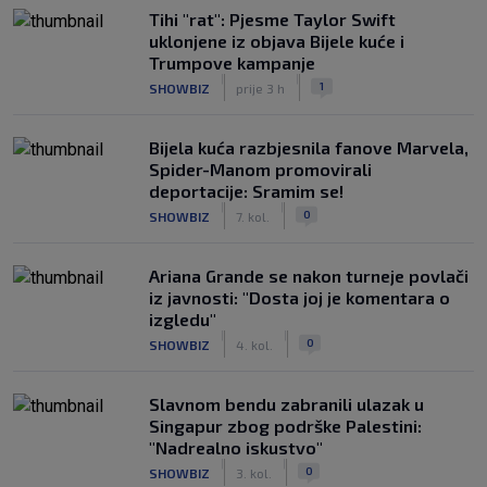
Tihi "rat": Pjesme Taylor Swift
uklonjene iz objava Bijele kuće i
Trumpove kampanje
|
|
1
SHOWBIZ
prije 3 h
Bijela kuća razbjesnila fanove Marvela,
Spider-Manom promovirali
deportacije: Sramim se!
|
|
0
SHOWBIZ
7. kol.
Ariana Grande se nakon turneje povlači
iz javnosti: "Dosta joj je komentara o
izgledu"
|
|
0
SHOWBIZ
4. kol.
Slavnom bendu zabranili ulazak u
Singapur zbog podrške Palestini:
"Nadrealno iskustvo"
|
|
0
SHOWBIZ
3. kol.