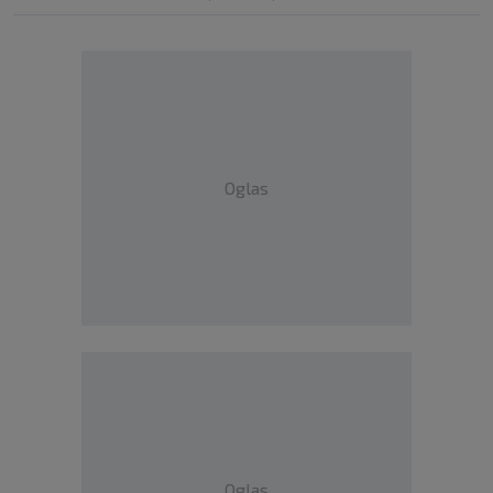
Oglas
Oglas