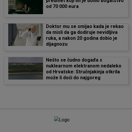
predmet koji im je donio bogatstvo
od 70 000 eura
Doktor mu se smijao kada je rekao
da misli da ga dodiruje nevidljiva
ruka, a nakon 20 godina dobio je
dijagnozu
Nešto se čudno događa s
nuklearnom elektranom nedaleko
od Hrvatske: Stručnjakinja otkrila
može li doći do najgoreg