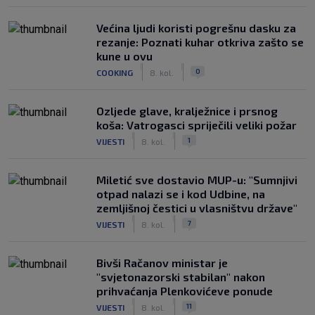
Većina ljudi koristi pogrešnu dasku za
rezanje: Poznati kuhar otkriva zašto se
kune u ovu
|
|
0
COOKING
8. kol.
Ozljede glave, kralježnice i prsnog
koša: Vatrogasci spriječili veliki požar
|
|
1
VIJESTI
8. kol.
Miletić sve dostavio MUP-u: "Sumnjivi
otpad nalazi se i kod Udbine, na
zemljišnoj čestici u vlasništvu države"
|
|
7
VIJESTI
8. kol.
Bivši Račanov ministar je
"svjetonazorski stabilan" nakon
prihvaćanja Plenkovićeve ponude
|
|
11
VIJESTI
8. kol.