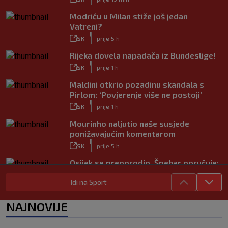
Modriću u Milan stiže još jedan
Vatreni?
|
SK
prije 5 h
Rijeka dovela napadača iz Bundeslige!
|
SK
prije 1 h
Maldini otkrio pozadinu skandala s
Pirlom: ‘Povjerenje više ne postoji’
|
SK
prije 1 h
Mourinho naljutio naše susjede
ponižavajućim komentarom
|
SK
prije 5 h
Osijek se preporodio, Špehar poručuje:
‘Mogu se nadati Europi’
Idi na Sport
|
SK
prije 2 h
Carević nakon drugog poraza: ‘Ne
NAJNOVIJE
mogu biti ljutit, ovo nam mora biti
putokaz’