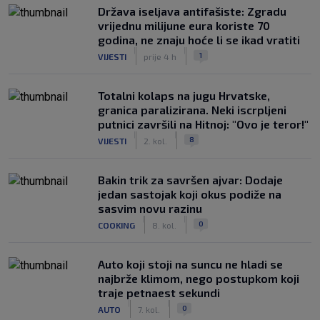
Država iseljava antifašiste: Zgradu
vrijednu milijune eura koriste 70
godina, ne znaju hoće li se ikad vratiti
|
|
1
VIJESTI
prije 4 h
Totalni kolaps na jugu Hrvatske,
granica paralizirana. Neki iscrpljeni
putnici završili na Hitnoj: "Ovo je teror!"
|
|
8
VIJESTI
2. kol.
Bakin trik za savršen ajvar: Dodaje
jedan sastojak koji okus podiže na
sasvim novu razinu
|
|
0
COOKING
8. kol.
Auto koji stoji na suncu ne hladi se
najbrže klimom, nego postupkom koji
traje petnaest sekundi
|
|
0
AUTO
7. kol.