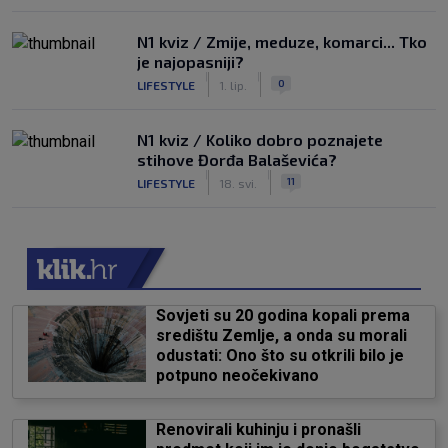
N1 kviz / Zmije, meduze, komarci... Tko
je najopasniji?
|
|
0
LIFESTYLE
1. lip.
N1 kviz / Koliko dobro poznajete
stihove Đorđa Balaševića?
|
|
11
LIFESTYLE
18. svi.
Sovjeti su 20 godina kopali prema
središtu Zemlje, a onda su morali
odustati: Ono što su otkrili bilo je
potpuno neočekivano
Renovirali kuhinju i pronašli