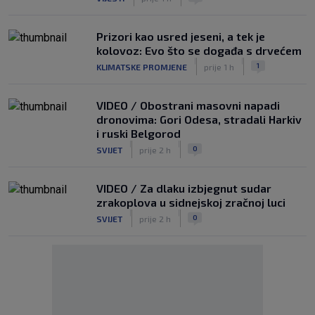
Prizori kao usred jeseni, a tek je
kolovoz: Evo što se događa s drvećem
|
|
1
KLIMATSKE PROMJENE
prije 1 h
VIDEO / Obostrani masovni napadi
dronovima: Gori Odesa, stradali Harkiv
i ruski Belgorod
|
|
0
SVIJET
prije 2 h
VIDEO / Za dlaku izbjegnut sudar
zrakoplova u sidnejskoj zračnoj luci
|
|
0
SVIJET
prije 2 h