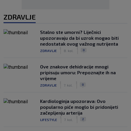
ZDRAVLJE
Stalno ste umorni? Liječnici
upozoravaju da bi uzrok mogao biti
nedostatak ovog važnog nutrijenta
|
|
0
ZDRAVLJE
8. kol.
Ove znakove dehidracije mnogi
pripisuju umoru: Prepoznajte ih na
vrijeme
|
|
0
ZDRAVLJE
7. kol.
Kardiologinja upozorava: Ovo
popularno piće moglo bi pridonijeti
začepljenju arterija
|
|
2
LIFESTYLE
7. kol.