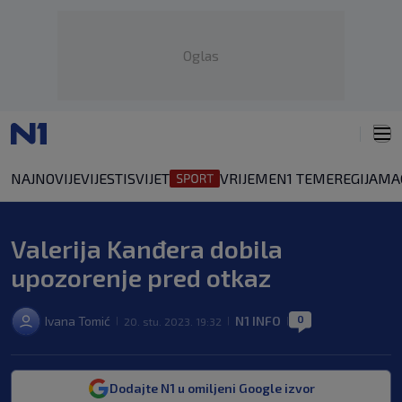
Oglas
NAJNOVIJE
VIJESTI
SVIJET
VRIJEME
N1 TEME
REGIJA
MA
Valerija Kanđera dobila
upozorenje pred otkaz
0
Ivana Tomić
N1 INFO
20. stu. 2023. 19:32
|
|
|
Dodajte N1 u omiljeni Google izvor