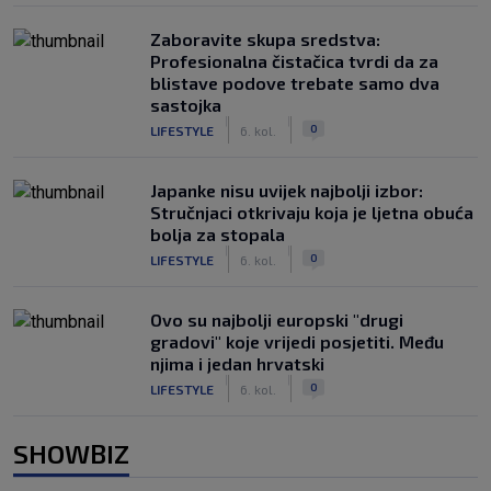
Zaboravite skupa sredstva:
Profesionalna čistačica tvrdi da za
blistave podove trebate samo dva
sastojka
|
|
0
LIFESTYLE
6. kol.
Japanke nisu uvijek najbolji izbor:
Stručnjaci otkrivaju koja je ljetna obuća
bolja za stopala
|
|
0
LIFESTYLE
6. kol.
Ovo su najbolji europski "drugi
gradovi" koje vrijedi posjetiti. Među
njima i jedan hrvatski
|
|
0
LIFESTYLE
6. kol.
SHOWBIZ