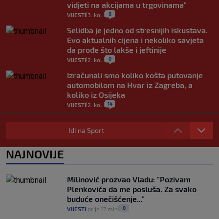
vidjeti na akcijama u trgovinama"
8
VIJESTI
3. kol.
|
|
Selidba je jedno od stresnijih iskustava.
Evo aktualnih cijena i nekoliko savjeta
da prođe što lakše i jeftinije
0
VIJESTI
2. kol.
|
|
Izračunali smo koliko košta putovanje
automobilom na Hvar iz Zagreba, a
koliko iz Osijeka
14
VIJESTI
2. kol.
|
|
"Kći je otišla na more, a zaboravila
zdravstvenu iskaznicu". Kakva su prava
Idi na Sport
pacijenata izvan mjesta prebivališta?
1
VIJESTI
1. kol.
NAJNOVIJE
|
|
Kako spriječiti nasilje? "Tako da glavni
junaci naših priča budu oni koji pomažu,
Milinović prozvao Vladu: "Pozivam
a ne oni koji su pobijedili nekoga"
Plenkovića da me posluša. Za svako
2
VIJESTI
30. srp.
|
|
buduće onečišćenje..."
0
VIJESTI
prije 17 min
|
|