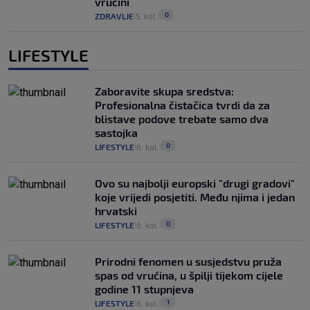
vrućini
0
ZDRAVLJE
5. kol.
|
|
LIFESTYLE
Zaboravite skupa sredstva:
Profesionalna čistačica tvrdi da za
blistave podove trebate samo dva
sastojka
0
LIFESTYLE
6. kol.
|
|
Ovo su najbolji europski "drugi gradovi"
koje vrijedi posjetiti. Među njima i jedan
hrvatski
0
LIFESTYLE
6. kol.
|
|
Prirodni fenomen u susjedstvu pruža
spas od vrućina, u špilji tijekom cijele
godine 11 stupnjeva
1
LIFESTYLE
6. kol.
|
|