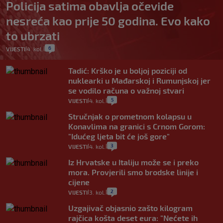
Policija satima obavlja očevide
nesreća kao prije 50 godina. Evo kako
to ubrzati
6
VIJESTI
4. kol.
|
|
Tadić: Krško je u boljoj poziciji od
nuklearki u Mađarskoj i Rumunjskoj jer
se vodilo računa o važnoj stvari
5
VIJESTI
4. kol.
|
|
Stručnjak o prometnom kolapsu u
Konavlima na granici s Crnom Gorom:
"Idućeg ljeta bit će još gore"
3
VIJESTI
4. kol.
|
|
Iz Hrvatske u Italiju može se i preko
mora. Provjerili smo brodske linije i
cijene
2
VIJESTI
3. kol.
|
|
Uzgajivač objasnio zašto kilogram
rajčica košta deset eura: "Nećete ih