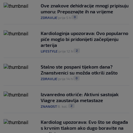
Ove znakove dehidracije mnogi pripisuju
umoru: Prepoznajte ih na vrijeme
0
ZDRAVLJE
prije 5 h
|
|
Kardiologinja upozorava: Ovo popularno
piće moglo bi pridonijeti začepljenju
arterija
2
LIFESTYLE
prije 12 h
|
|
Stalno ste pospani tijekom dana?
Znanstvenici su možda otkrili zašto
0
ZDRAVLJE
prije 14 h
|
|
Izvanredno otkriće: Aktivni sastojak
Viagre zaustavlja metastaze
2
ZNANOST
6. kol.
|
|
Kardiolog upozorava: Evo što se događa
s krvnim tlakom ako dugo boravite na