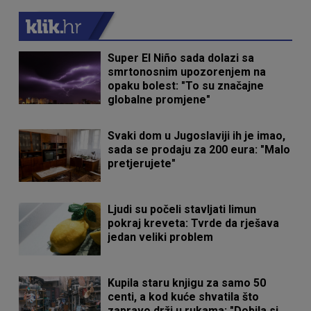
Super El Niño sada dolazi sa
smrtonosnim upozorenjem na
opaku bolest: "To su značajne
globalne promjene"
Svaki dom u Jugoslaviji ih je imao,
sada se prodaju za 200 eura: "Malo
pretjerujete"
Ljudi su počeli stavljati limun
pokraj kreveta: Tvrde da rješava
jedan veliki problem
Kupila staru knjigu za samo 50
centi, a kod kuće shvatila što
zapravo drži u rukama: "Dobila si