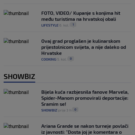
FOTO, VIDEO/ Kupanje s konjima hit
među turistima na hrvatskoj obali
1
LIFESTYLE
6. kol.
|
|
Ovaj grad proglašen je kulinarskom
prijestolnicom svijeta, a nije daleko od
Hrvatske
0
COOKING
5. kol.
|
|
SHOWBIZ
Bijela kuća razbjesnila fanove Marvela,
Spider-Manom promovirali deportacije:
Sramim se!
0
SHOWBIZ
prije 3 h
|
|
Ariana Grande se nakon turneje povlači
iz javnosti: "Dosta joj je komentara o