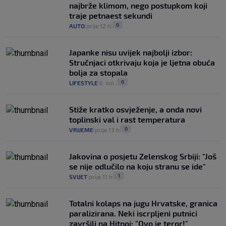
najbrže klimom, nego postupkom koji
traje petnaest sekundi
0
AUTO
prije 12 h
|
|
Japanke nisu uvijek najbolji izbor:
Stručnjaci otkrivaju koja je ljetna obuća
bolja za stopala
0
LIFESTYLE
6. kol.
|
|
Stiže kratko osvježenje, a onda novi
toplinski val i rast temperatura
0
VRIJEME
prije 13 h
|
|
Jakovina o posjetu Zelenskog Srbiji: "Još
se nije odlučilo na koju stranu se ide"
1
SVIJET
prije 11 h
|
|
Totalni kolaps na jugu Hrvatske, granica
paralizirana. Neki iscrpljeni putnici
završili na Hitnoj: "Ovo je teror!"