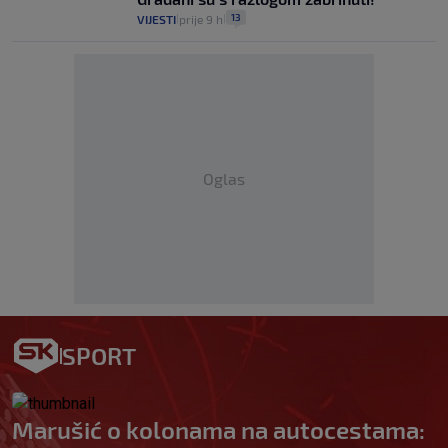
13
VIJESTI
prije 9 h
|
|
Oglas
SPORT
Marušić o kolonama na autocestama: