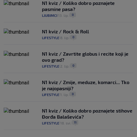
N1 kviz / Koliko dobro poznajete
pasmine pasa?
0
LJUBIMCI
13. lip.
|
|
N1 kviz / Rock & Roll
0
LIFESTYLE
8. lip.
|
|
N1 kviz / Zavrtite globus i recite koji je
ovo grad?
0
LIFESTYLE
2. lip.
|
|
N1 kviz / Zmije, meduze, komarci... Tko
je najopasniji?
0
LIFESTYLE
1. lip.
|
|
N1 kviz / Koliko dobro poznajete stihove
Đorđa Balaševića?
11
LIFESTYLE
18. svi.
|
|