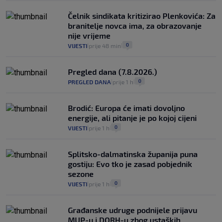
Čelnik sindikata kritizirao Plenkovića: Za
branitelje novca ima, za obrazovanje
nije vrijeme
0
VIJESTI
prije 48 min
|
|
Pregled dana (7.8.2026.)
0
PREGLED DANA
prije 1 h
|
|
Brodić: Europa će imati dovoljno
energije, ali pitanje je po kojoj cijeni
0
VIJESTI
prije 1 h
|
|
Splitsko-dalmatinska županija puna
gostiju: Evo tko je zasad pobjednik
sezone
0
VIJESTI
prije 1 h
|
|
Građanske udruge podnijele prijavu
MUP-u i DORH-u zbog ustaških