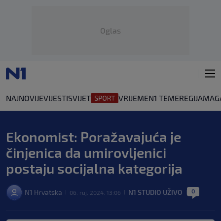
Oglas
NAJNOVIJE
VIJESTI
SVIJET
VRIJEME
N1 TEME
REGIJA
MAG
Ekonomist: Poražavajuća je
činjenica da umirovljenici
postaju socijalna kategorija
0
N1 Hrvatska
N1 STUDIO UŽIVO
06. ruj. 2024. 13:06
|
|
|