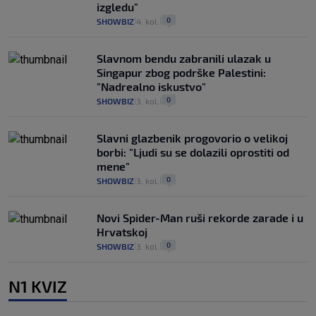
izgledu"
0
SHOWBIZ
4. kol.
|
|
Slavnom bendu zabranili ulazak u
Singapur zbog podrške Palestini:
"Nadrealno iskustvo"
0
SHOWBIZ
3. kol.
|
|
Slavni glazbenik progovorio o velikoj
borbi: "Ljudi su se dolazili oprostiti od
mene"
0
SHOWBIZ
3. kol.
|
|
Novi Spider-Man ruši rekorde zarade i u
Hrvatskoj
0
SHOWBIZ
3. kol.
|
|
N1 KVIZ