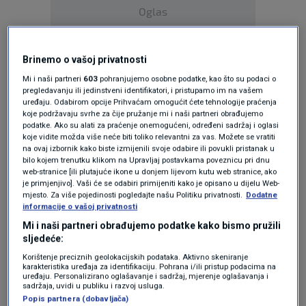
Oglas
Brinemo o vašoj privatnosti
Mi i naši partneri
603
pohranjujemo osobne podatke, kao što su podaci o
pregledavanju ili jedinstveni identifikatori, i pristupamo im na vašem
uređaju. Odabirom opcije Prihvaćam omogućit ćete tehnologije praćenja
KAKVO JE TVOJE MIŠLJENJE O OVOME?
koje podržavaju svrhe za čije pružanje mi i naši partneri obrađujemo
podatke. Ako su alati za praćenje onemogućeni, određeni sadržaj i oglasi
koje vidite možda više neće biti toliko relevantni za vas. Možete se vratiti
Pridruži se raspravi ili pročitaj komentare
na ovaj izbornik kako biste izmijenili svoje odabire ili povukli pristanak u
bilo kojem trenutku klikom na Upravljaj postavkama poveznicu pri dnu
web-stranice [ili plutajuće ikone u donjem lijevom kutu web stranice, ako
Budi prvi koji će ostaviti komentar
je primjenjivo]. Vaši će se odabiri primijeniti kako je opisano u dijelu Web-
mjesto. Za više pojedinosti pogledajte našu Politiku privatnosti.
Dodatne
informacije o vašoj privatnosti
Mi i naši partneri obrađujemo podatke kako bismo pružili
Pratite nas na društvenim mrežama
sljedeće:
Korištenje preciznih geolokacijskih podataka. Aktivno skeniranje
karakteristika uređaja za identifikaciju. Pohrana i/ili pristup podacima na
uređaju. Personalizirano oglašavanje i sadržaj, mjerenje oglašavanja i
sadržaja, uvidi u publiku i razvoj usluga.
Popis partnera (dobavljača)