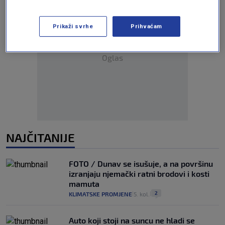
Prikaži svrhe
Prihvaćam
Oglas
NAJČITANIJE
FOTO / Dunav se isušuje, a na površinu
izranjaju njemački ratni brodovi i kosti
mamuta
2
KLIMATSKE PROMJENE
5. kol.
|
|
Auto koji stoji na suncu ne hladi se