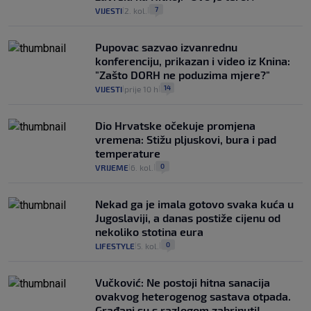
7
VIJESTI
2. kol.
|
|
Pupovac sazvao izvanrednu
konferenciju, prikazan i video iz Knina:
"Zašto DORH ne poduzima mjere?"
14
VIJESTI
prije 10 h
|
|
Dio Hrvatske očekuje promjena
vremena: Stižu pljuskovi, bura i pad
temperature
0
VRIJEME
6. kol.
|
|
Nekad ga je imala gotovo svaka kuća u
Jugoslaviji, a danas postiže cijenu od
nekoliko stotina eura
0
LIFESTYLE
5. kol.
|
|
Vučković: Ne postoji hitna sanacija
ovakvog heterogenog sastava otpada.
Građani su s razlogom zabrinuti!