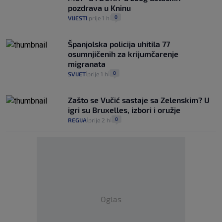
pozdrava u Kninu
0
VIJESTI
prije 1 h
|
|
Španjolska policija uhitila 77
osumnjičenih za krijumčarenje
migranata
0
SVIJET
prije 1 h
|
|
Zašto se Vučić sastaje sa Zelenskim? U
igri su Bruxelles, izbori i oružje
0
REGIJA
prije 2 h
|
|
Oglas