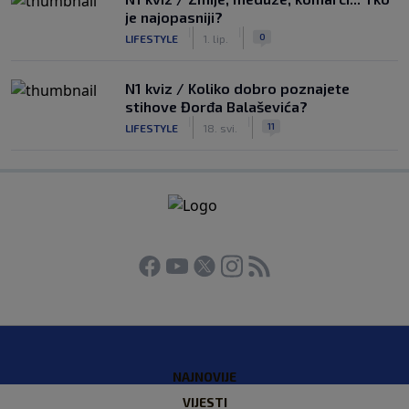
je najopasniji?
|
|
0
LIFESTYLE
1. lip.
N1 kviz / Koliko dobro poznajete
stihove Đorđa Balaševića?
|
|
11
LIFESTYLE
18. svi.
NAJNOVIJE
VIJESTI