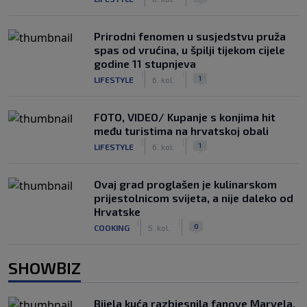
Prirodni fenomen u susjedstvu pruža
spas od vrućina, u špilji tijekom cijele
godine 11 stupnjeva
|
|
1
LIFESTYLE
6. kol.
FOTO, VIDEO/ Kupanje s konjima hit
među turistima na hrvatskoj obali
|
|
1
LIFESTYLE
6. kol.
Ovaj grad proglašen je kulinarskom
prijestolnicom svijeta, a nije daleko od
Hrvatske
|
|
0
COOKING
5. kol.
SHOWBIZ
Bijela kuća razbjesnila fanove Marvela,