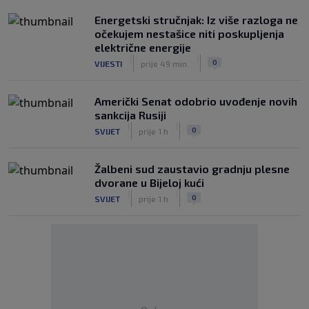
Energetski stručnjak: Iz više razloga ne
očekujem nestašice niti poskupljenja
električne energije
|
|
0
VIJESTI
prije 49 min.
Američki Senat odobrio uvođenje novih
sankcija Rusiji
|
|
0
SVIJET
prije 1 h
Žalbeni sud zaustavio gradnju plesne
dvorane u Bijeloj kući
|
|
0
SVIJET
prije 1 h