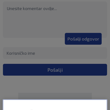
Pošalji odgovor
Pošalji