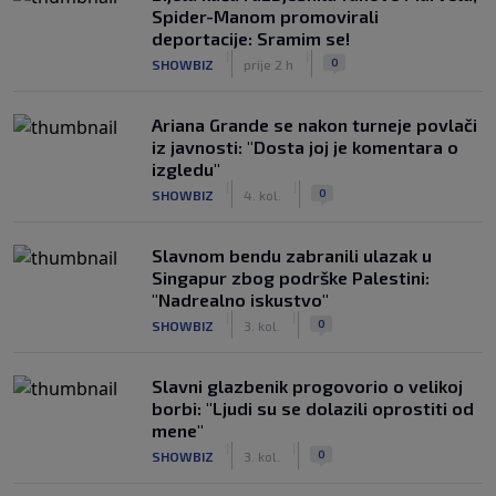
Spider-Manom promovirali
deportacije: Sramim se!
|
|
0
SHOWBIZ
prije 2 h
Ariana Grande se nakon turneje povlači
iz javnosti: "Dosta joj je komentara o
izgledu"
|
|
0
SHOWBIZ
4. kol.
Slavnom bendu zabranili ulazak u
Singapur zbog podrške Palestini:
"Nadrealno iskustvo"
|
|
0
SHOWBIZ
3. kol.
Slavni glazbenik progovorio o velikoj
borbi: "Ljudi su se dolazili oprostiti od
mene"
|
|
0
SHOWBIZ
3. kol.