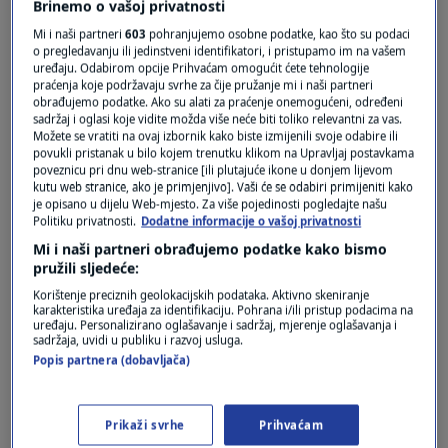
Brinemo o vašoj privatnosti
Mi i naši partneri
603
pohranjujemo osobne podatke, kao što su podaci
o pregledavanju ili jedinstveni identifikatori, i pristupamo im na vašem
Oglas
uređaju. Odabirom opcije Prihvaćam omogućit ćete tehnologije
praćenja koje podržavaju svrhe za čije pružanje mi i naši partneri
obrađujemo podatke. Ako su alati za praćenje onemogućeni, određeni
sadržaj i oglasi koje vidite možda više neće biti toliko relevantni za vas.
Možete se vratiti na ovaj izbornik kako biste izmijenili svoje odabire ili
povukli pristanak u bilo kojem trenutku klikom na Upravljaj postavkama
poveznicu pri dnu web-stranice [ili plutajuće ikone u donjem lijevom
kutu web stranice, ako je primjenjivo]. Vaši će se odabiri primijeniti kako
je opisano u dijelu Web-mjesto. Za više pojedinosti pogledajte našu
Politiku privatnosti.
Dodatne informacije o vašoj privatnosti
Mi i naši partneri obrađujemo podatke kako bismo
pružili sljedeće:
Korištenje preciznih geolokacijskih podataka. Aktivno skeniranje
Oglas
karakteristika uređaja za identifikaciju. Pohrana i/ili pristup podacima na
uređaju. Personalizirano oglašavanje i sadržaj, mjerenje oglašavanja i
sadržaja, uvidi u publiku i razvoj usluga.
Popis partnera (dobavljača)
Prikaži svrhe
Prihvaćam