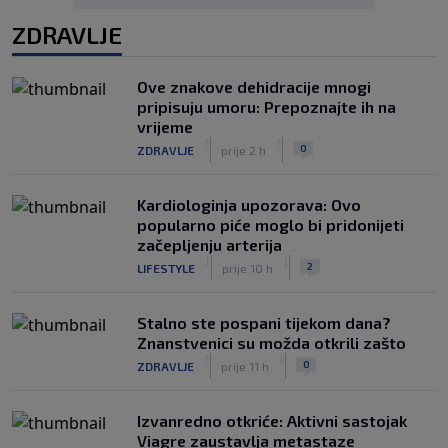
ZDRAVLJE
Ove znakove dehidracije mnogi
pripisuju umoru: Prepoznajte ih na
vrijeme
|
|
0
ZDRAVLJE
prije 2 h
Kardiologinja upozorava: Ovo
popularno piće moglo bi pridonijeti
začepljenju arterija
|
|
2
LIFESTYLE
prije 10 h
Stalno ste pospani tijekom dana?
Znanstvenici su možda otkrili zašto
|
|
0
ZDRAVLJE
prije 11 h
Izvanredno otkriće: Aktivni sastojak
Viagre zaustavlja metastaze