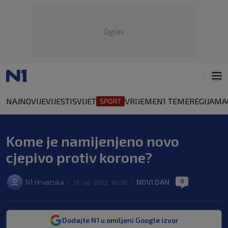
Oglas
NAJNOVIJE
VIJESTI
SVIJET
VRIJEME
N1 TEME
REGIJA
MA
Kome je namijenjeno novo
cjepivo protiv korone?
0
N1 Hrvatska
NOVI DAN
|
13. ruj. 2022. 10:00
|
|
Dodajte N1 u omiljeni Google izvor