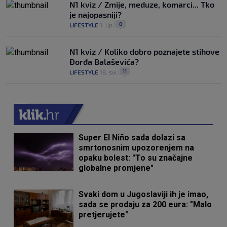
N1 kviz / Zmije, meduze, komarci... Tko
je najopasniji?
0
LIFESTYLE
1. lip.
|
|
N1 kviz / Koliko dobro poznajete stihove
Đorđa Balaševića?
11
LIFESTYLE
18. svi.
|
|
Super El Niño sada dolazi sa
smrtonosnim upozorenjem na
opaku bolest: "To su značajne
globalne promjene"
Svaki dom u Jugoslaviji ih je imao,
sada se prodaju za 200 eura: "Malo
pretjerujete"