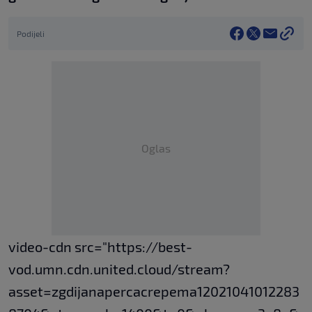
Podijeli
Oglas
video-cdn src="https://best-
vod.umn.cdn.united.cloud/stream?
asset=zgdijanapercacrepema12021041012283