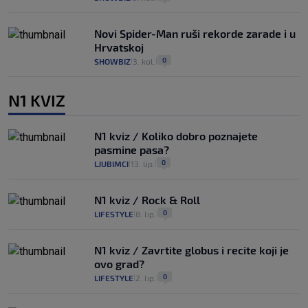
Novi Spider-Man ruši rekorde zarade i u
Hrvatskoj
0
SHOWBIZ
3. kol.
|
|
N1 KVIZ
N1 kviz / Koliko dobro poznajete
pasmine pasa?
0
LJUBIMCI
13. lip.
|
|
N1 kviz / Rock & Roll
0
LIFESTYLE
8. lip.
|
|
N1 kviz / Zavrtite globus i recite koji je
ovo grad?
0
LIFESTYLE
2. lip.
|
|