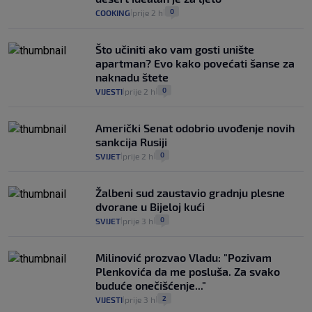
0
COOKING
prije 2 h
|
|
Što učiniti ako vam gosti unište
apartman? Evo kako povećati šanse za
naknadu štete
0
VIJESTI
prije 2 h
|
|
Američki Senat odobrio uvođenje novih
sankcija Rusiji
0
SVIJET
prije 2 h
|
|
Žalbeni sud zaustavio gradnju plesne
dvorane u Bijeloj kući
0
SVIJET
prije 3 h
|
|
Milinović prozvao Vladu: "Pozivam
Plenkovića da me posluša. Za svako
buduće onečišćenje..."
2
VIJESTI
prije 3 h
|
|