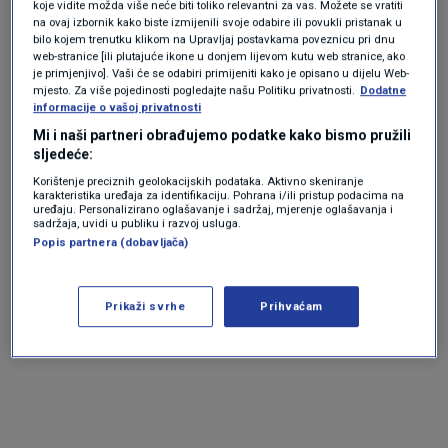
koje vidite možda više neće biti toliko relevantni za vas. Možete se vratiti
na ovaj izbornik kako biste izmijenili svoje odabire ili povukli pristanak u
bilo kojem trenutku klikom na Upravljaj postavkama poveznicu pri dnu
web-stranice [ili plutajuće ikone u donjem lijevom kutu web stranice, ako
je primjenjivo]. Vaši će se odabiri primijeniti kako je opisano u dijelu Web-
mjesto. Za više pojedinosti pogledajte našu Politiku privatnosti.
Dodatne
informacije o vašoj privatnosti
Mi i naši partneri obrađujemo podatke kako bismo pružili
sljedeće:
Korištenje preciznih geolokacijskih podataka. Aktivno skeniranje
karakteristika uređaja za identifikaciju. Pohrana i/ili pristup podacima na
uređaju. Personalizirano oglašavanje i sadržaj, mjerenje oglašavanja i
N1 pratite putem aplikacija za
Android
|
iPhone/iPad
i
sadržaja, uvidi u publiku i razvoj usluga.
Popis partnera (dobavljača)
društvenih mreža
Twitter
|
Facebook
|
Instagram.
Prikaži svrhe
Prihvaćam