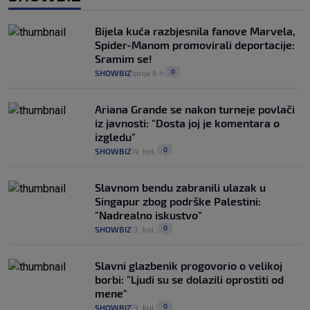
Bijela kuća razbjesnila fanove Marvela,
Spider-Manom promovirali deportacije:
Sramim se!
0
SHOWBIZ
prije 6 h
|
|
Ariana Grande se nakon turneje povlači
iz javnosti: "Dosta joj je komentara o
izgledu"
0
SHOWBIZ
4. kol.
|
|
Slavnom bendu zabranili ulazak u
Singapur zbog podrške Palestini:
"Nadrealno iskustvo"
0
SHOWBIZ
3. kol.
|
|
Slavni glazbenik progovorio o velikoj
borbi: "Ljudi su se dolazili oprostiti od
mene"
0
SHOWBIZ
3. kol.
|
|