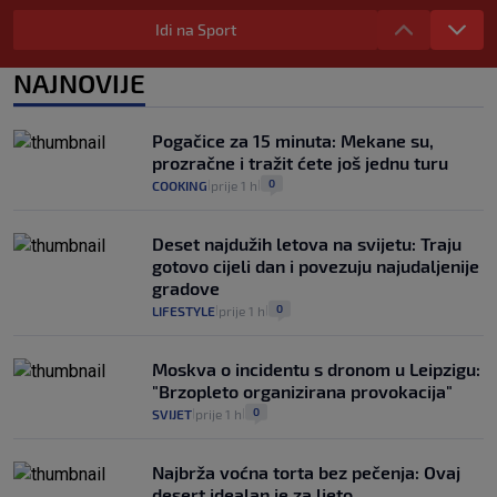
Izračunali smo koliko košta putovanje
automobilom na Hvar iz Zagreba, a
Idi na Sport
koliko iz Osijeka
14
VIJESTI
2. kol.
NAJNOVIJE
|
|
"Kći je otišla na more, a zaboravila
zdravstvenu iskaznicu". Kakva su prava
Pogačice za 15 minuta: Mekane su,
pacijenata izvan mjesta prebivališta?
prozračne i tražit ćete još jednu turu
1
VIJESTI
1. kol.
|
|
0
COOKING
prije 1 h
|
|
Deset najdužih letova na svijetu: Traju
gotovo cijeli dan i povezuju najudaljenije
gradove
0
LIFESTYLE
prije 1 h
|
|
Moskva o incidentu s dronom u Leipzigu:
"Brzopleto organizirana provokacija"
0
SVIJET
prije 1 h
|
|
Najbrža voćna torta bez pečenja: Ovaj
desert idealan je za ljeto