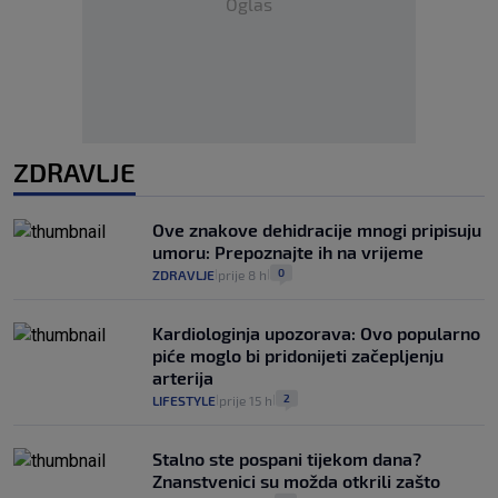
Oglas
ZDRAVLJE
Ove znakove dehidracije mnogi pripisuju
umoru: Prepoznajte ih na vrijeme
0
ZDRAVLJE
prije 8 h
|
|
Kardiologinja upozorava: Ovo popularno
piće moglo bi pridonijeti začepljenju
arterija
2
LIFESTYLE
prije 15 h
|
|
Stalno ste pospani tijekom dana?
Znanstvenici su možda otkrili zašto