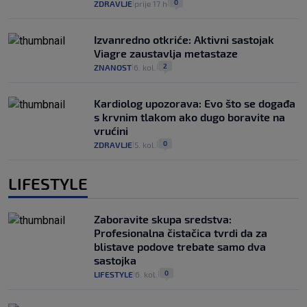
0
ZDRAVLJE
prije 17 h
|
|
Izvanredno otkriće: Aktivni sastojak
Viagre zaustavlja metastaze
2
ZNANOST
6. kol.
|
|
Kardiolog upozorava: Evo što se događa
s krvnim tlakom ako dugo boravite na
vrućini
0
ZDRAVLJE
5. kol.
|
|
LIFESTYLE
Zaboravite skupa sredstva:
Profesionalna čistačica tvrdi da za
blistave podove trebate samo dva
sastojka
0
LIFESTYLE
6. kol.
|
|