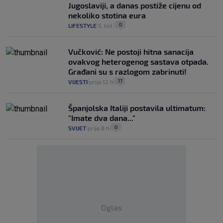
Jugoslaviji, a danas postiže cijenu od
nekoliko stotina eura
0
LIFESTYLE
5. kol.
|
|
Vučković: Ne postoji hitna sanacija
ovakvog heterogenog sastava otpada.
Građani su s razlogom zabrinuti!
17
VIJESTI
prije 12 h
|
|
Španjolska Italiji postavila ultimatum:
"Imate dva dana..."
0
SVIJET
prije 8 h
|
|
Oglas