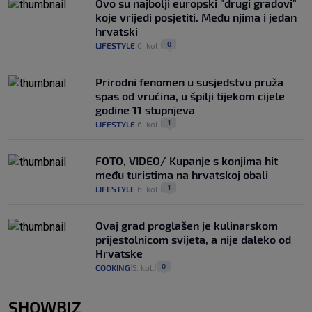
Ovo su najbolji europski "drugi gradovi"
koje vrijedi posjetiti. Među njima i jedan
hrvatski
0
LIFESTYLE
6. kol.
|
|
Prirodni fenomen u susjedstvu pruža
spas od vrućina, u špilji tijekom cijele
godine 11 stupnjeva
1
LIFESTYLE
6. kol.
|
|
FOTO, VIDEO/ Kupanje s konjima hit
među turistima na hrvatskoj obali
1
LIFESTYLE
6. kol.
|
|
Ovaj grad proglašen je kulinarskom
prijestolnicom svijeta, a nije daleko od
Hrvatske
0
COOKING
5. kol.
|
|
SHOWBIZ