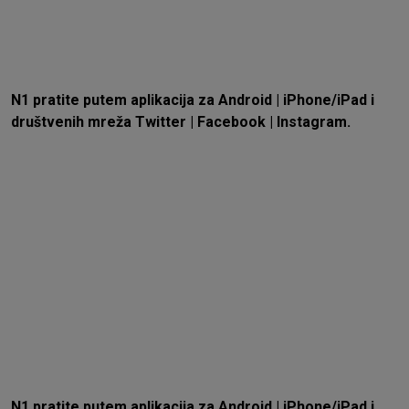
N1 pratite putem aplikacija za
Android
|
iPhone/iPad
i
društvenih mreža
Twitter
|
Facebook
|
Instagram.
N1 pratite putem aplikacija za
Android
|
iPhone/iPad
i