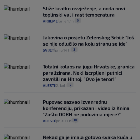
Stiže kratko osvježenje, a onda novi
toplinski val i rast temperatura
0
VRIJEME
prije 17 h
|
|
Jakovina o posjetu Zelenskog Srbiji: "Još
se nije odlučilo na koju stranu se ide"
3
SVIJET
prije 14 h
|
|
Totalni kolaps na jugu Hrvatske, granica
paralizirana. Neki iscrpljeni putnici
završili na Hitnoj: "Ovo je teror!"
7
VIJESTI
2. kol.
|
|
Pupovac sazvao izvanrednu
konferenciju, prikazan i video iz Knina:
"Zašto DORH ne poduzima mjere?"
19
VIJESTI
prije 13 h
|
|
Nekad ga je imala gotovo svaka kuća u