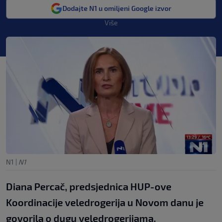
Dodajte N1 u omiljeni Google izvor
Više
N1
|
N1
Diana Percač, predsjednica HUP-ove
Koordinacije veledrogerija u Novom danu je
govorila o dugu veledrogerijama.