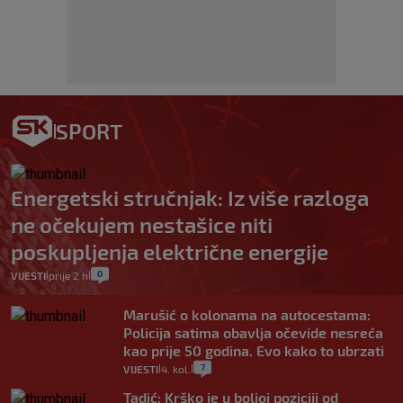
SPORT
Energetski stručnjak: Iz više razloga
ne očekujem nestašice niti
poskupljenja električne energije
0
VIJESTI
prije 2 h
|
|
Marušić o kolonama na autocestama:
Policija satima obavlja očevide nesreća
kao prije 50 godina. Evo kako to ubrzati
7
VIJESTI
4. kol.
|
|
Tadić: Krško je u boljoj poziciji od