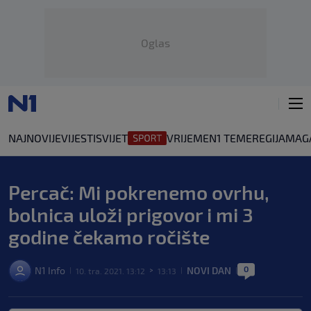
Oglas
NAJNOVIJE
VIJESTI
SVIJET
VRIJEME
N1 TEME
REGIJA
MAG
Percač: Mi pokrenemo ovrhu,
bolnica uloži prigovor i mi 3
godine čekamo ročište
0
N1 Info
NOVI DAN
10. tra. 2021. 13:12
13:13
|
>
|
|