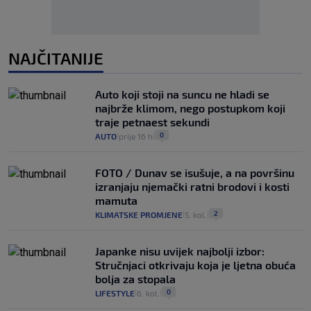
NAJČITANIJE
Auto koji stoji na suncu ne hladi se
najbrže klimom, nego postupkom koji
traje petnaest sekundi
0
AUTO
prije 16 h
|
|
FOTO / Dunav se isušuje, a na površinu
izranjaju njemački ratni brodovi i kosti
mamuta
2
KLIMATSKE PROMJENE
5. kol.
|
|
Japanke nisu uvijek najbolji izbor:
Stručnjaci otkrivaju koja je ljetna obuća
bolja za stopala
0
LIFESTYLE
6. kol.
|
|