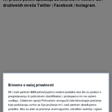
društvenih mreža
Twitter
|
Facebook
|
Instagram.
Brinemo o vašoj privatnosti
Mi i naši partneri
603
pohranjujemo osobne podatke, kao što su podaci o
pregledavanju ili jedinstveni identifikatori, i pristupamo im na vašem
uređaju. Odabirom opcije Prihvaćam omogućit ćete tehnologije praćenja
koje podržavaju svrhe za čije pružanje mi i naši partneri obrađujemo
podatke. Ako su alati za praćenje onemogućeni, određeni sadržaj i oglasi