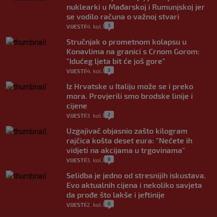
nuklearki u Mađarskoj i Rumunjskoj jer
se vodilo računa o važnoj stvari
5
VIJESTI
4. kol.
|
|
Stručnjak o prometnom kolapsu u
Konavlima na granici s Crnom Gorom:
"Idućeg ljeta bit će još gore"
3
VIJESTI
4. kol.
|
|
Iz Hrvatske u Italiju može se i preko
mora. Provjerili smo brodske linije i
cijene
2
VIJESTI
3. kol.
|
|
Uzgajivač objasnio zašto kilogram
rajčica košta deset eura: "Nećete ih
vidjeti na akcijama u trgovinama"
8
VIJESTI
3. kol.
|
|
Selidba je jedno od stresnijih iskustava.
Evo aktualnih cijena i nekoliko savjeta
da prođe što lakše i jeftinije
0
VIJESTI
2. kol.
|
|