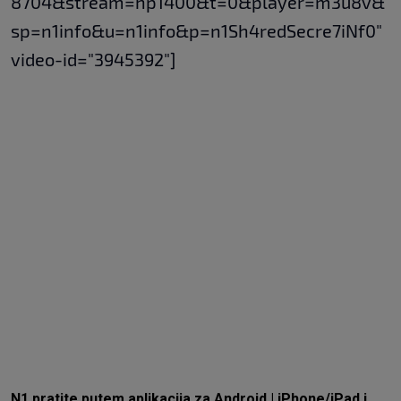
8704&stream=hp1400&t=0&player=m3u8v&
sp=n1info&u=n1info&p=n1Sh4redSecre7iNf0"
video-id="3945392"]
N1 pratite putem aplikacija za
Android
|
iPhone/iPad
i