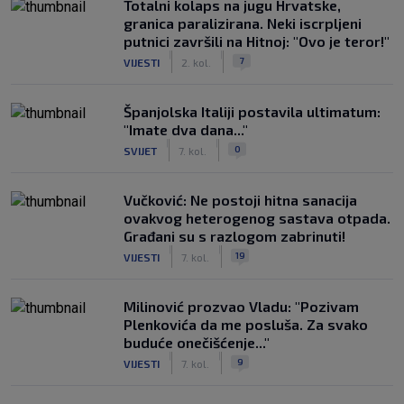
Totalni kolaps na jugu Hrvatske,
granica paralizirana. Neki iscrpljeni
putnici završili na Hitnoj: "Ovo je teror!"
|
|
7
VIJESTI
2. kol.
Španjolska Italiji postavila ultimatum:
"Imate dva dana..."
|
|
0
SVIJET
7. kol.
Vučković: Ne postoji hitna sanacija
ovakvog heterogenog sastava otpada.
Građani su s razlogom zabrinuti!
|
|
19
VIJESTI
7. kol.
Milinović prozvao Vladu: "Pozivam
Plenkovića da me posluša. Za svako
buduće onečišćenje..."
|
|
9
VIJESTI
7. kol.