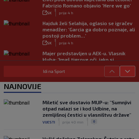
Fabrizio Romano objavio ‘Here we go’
|
SK
prije 4 h
Hajduk želi Selahija, oglasio se igračev
menadžer: ‘Garcia ga dobro poznaje, ali
postoji problem…’
|
SK
prije 4 h
Majer predstavljen u AEK-u. Vlasnik
kluba: ‘Imaš tigrove oči, jako si
inteligentan’
Idi na Sport
|
SK
prije 4 h
Bio je hit druge lige, a sada s Istrom
NAJNOVIJE
prijeti Hajduku: ‘Imao sam 16 ponuda,
ali htio sam SHNL’
|
Miletić sve dostavio MUP-u: "Sumnjivi
SK
prije 4 h
otpad nalazi se i kod Udbine, na
VIDEO / Tenisač se požalio na
zemljišnoj čestici u vlasništvu države"
gledatelja koji mu je smetao, reakcija
|
|
0
VIJESTI
prije 40 min
suca je hit
|
SK
prije 4 h
Vučić dočekao Zelenskog: Šutnja o ratu,