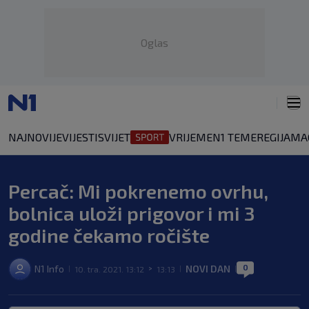
Oglas
NAJNOVIJE
VIJESTI
SVIJET
VRIJEME
N1 TEME
REGIJA
MA
Percač: Mi pokrenemo ovrhu,
bolnica uloži prigovor i mi 3
godine čekamo ročište
0
N1 Info
NOVI DAN
10. tra. 2021. 13:12
13:13
|
>
|
|