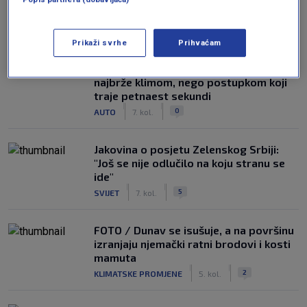
NAJČITANIJE
Prikaži svrhe
Prihvaćam
Auto koji stoji na suncu ne hladi se
najbrže klimom, nego postupkom koji
traje petnaest sekundi
|
|
0
AUTO
7. kol.
Jakovina o posjetu Zelenskog Srbiji:
"Još se nije odlučilo na koju stranu se
ide"
|
|
5
SVIJET
7. kol.
FOTO / Dunav se isušuje, a na površinu
izranjaju njemački ratni brodovi i kosti
mamuta
|
|
2
KLIMATSKE PROMJENE
5. kol.