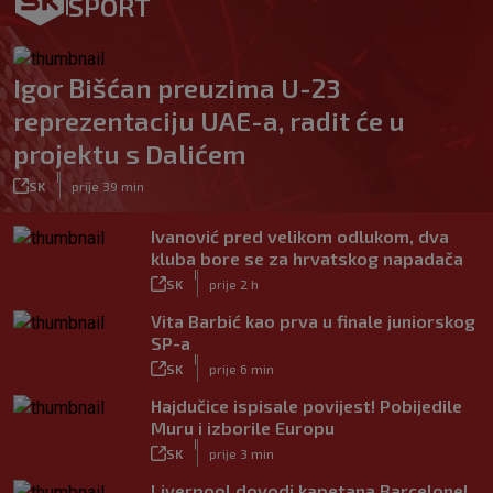
SPORT
Igor Bišćan preuzima U-23
reprezentaciju UAE-a, radit će u
projektu s Dalićem
|
SK
prije 39 min
Ivanović pred velikom odlukom, dva
kluba bore se za hrvatskog napadača
|
SK
prije 2 h
Vita Barbić kao prva u finale juniorskog
SP-a
|
SK
prije 6 min
Hajdučice ispisale povijest! Pobijedile
Muru i izborile Europu
|
SK
prije 3 min
Liverpool dovodi kapetana Barcelone!