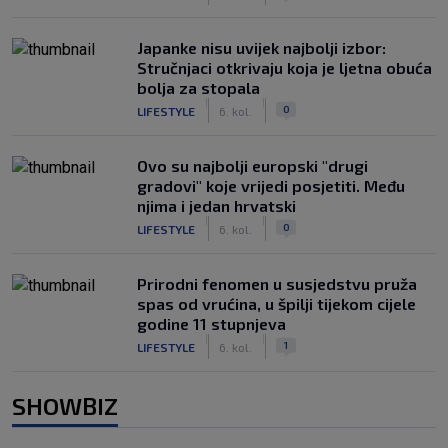
Japanke nisu uvijek najbolji izbor:
Stručnjaci otkrivaju koja je ljetna obuća
bolja za stopala
|
|
0
LIFESTYLE
6. kol.
Ovo su najbolji europski "drugi
gradovi" koje vrijedi posjetiti. Među
njima i jedan hrvatski
|
|
0
LIFESTYLE
6. kol.
Prirodni fenomen u susjedstvu pruža
spas od vrućina, u špilji tijekom cijele
godine 11 stupnjeva
|
|
1
LIFESTYLE
6. kol.
SHOWBIZ