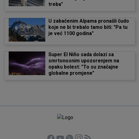
treba"
U zabačenim Alpama pronašli čudo
koje ne bi trebalo tamo biti: "Pa tu
je već 1100 godina"
Super El Niño sada dolazi sa
smrtonosnim upozorenjem na
opaku bolest: "To su značajne
globalne promjene"