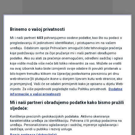
Oglas
Brinemo o vašoj privatnosti
Mi i naši partneri
603
pohranjujemo osobne podatke, kao što su podaci o
pregledavanju ili jedinstveni identifikatori, i pristupamo im na vašem
uređaju. Odabirom opcije Prihvaćam omogućit ćete tehnologije praćenja
koje podržavaju svrhe za čije pružanje mi i naši partneri obrađujemo
podatke. Ako su alati za praćenje onemogućeni, određeni sadržaj i oglasi
koje vidite možda više neće biti toliko relevantni za vas. Možete se vratiti
na ovaj izbornik kako biste izmijenili svoje odabire ili povukli pristanak u
bilo kojem trenutku klikom na Upravljaj postavkama poveznicu pri dnu
web-stranice [ili plutajuće ikone u donjem lijevom kutu web stranice, ako
je primjenjivo]. Vaši će se odabiri primijeniti kako je opisano u dijelu Web-
mjesto. Za više pojedinosti pogledajte našu Politiku privatnosti.
Dodatne
informacije o vašoj privatnosti
Oglas
Mi i naši partneri obrađujemo podatke kako bismo pružili
sljedeće:
Korištenje preciznih geolokacijskih podataka. Aktivno skeniranje
karakteristika uređaja za identifikaciju. Pohrana i/ili pristup podacima na
uređaju. Personalizirano oglašavanje i sadržaj, mjerenje oglašavanja i
sadržaja, uvidi u publiku i razvoj usluga.
Popis partnera (dobavljača)