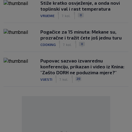
Stiže kratko osvježenje, a onda novi
toplinski val i rast temperatura
|
|
0
VRIJEME
7. kol.
Pogačice za 15 minuta: Mekane su,
prozračne i tražit ćete još jednu turu
|
|
0
COOKING
7. kol.
Pupovac sazvao izvanrednu
konferenciju, prikazan i video iz Knina:
"Zašto DORH ne poduzima mjere?"
|
|
20
VIJESTI
7. kol.