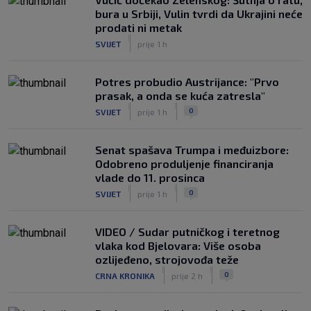
bura u Srbiji, Vulin tvrdi da Ukrajini neće
prodati ni metak
|
SVIJET
prije 1 h
Potres probudio Austrijance: "Prvo
prasak, a onda se kuća zatresla"
|
|
0
SVIJET
prije 1 h
Senat spašava Trumpa i međuizbore:
Odobreno produljenje financiranja
vlade do 11. prosinca
|
|
0
SVIJET
prije 1 h
VIDEO / Sudar putničkog i teretnog
vlaka kod Bjelovara: Više osoba
ozlijeđeno, strojovođa teže
|
|
0
CRNA KRONIKA
prije 2 h