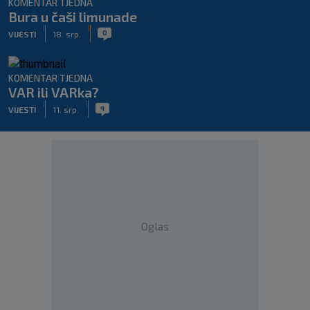
KOMENTAR TJEDNA
Bura u čaši limunade
|
|
0
VIJESTI
18. srp.
KOMENTAR TJEDNA
VAR ili VARka?
|
|
4
VIJESTI
11. srp.
Oglas