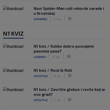
Novi Spider-Man ruši rekorde zarade i
u Hrvatskoj
|
|
0
SHOWBIZ
3. kol.
N1 KVIZ
N1 kviz / Koliko dobro poznajete
pasmine pasa?
|
|
0
LJUBIMCI
13. lip.
N1 kviz / Rock & Roll
|
|
0
LIFESTYLE
8. lip.
N1 kviz / Zavrtite globus i recite koji je
ovo grad?
|
|
0
LIFESTYLE
2. lip.