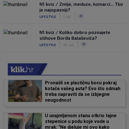
N1 kviz / Zmije, meduze, komarci... Tko
je najopasniji?
|
|
0
LIFESTYLE
1. lip.
N1 kviz / Koliko dobro poznajete
stihove Đorđa Balaševića?
|
|
11
LIFESTYLE
18. svi.
Pronašli se plastičnu bocu pokraj
kotača vašeg auta? Evo što odmah
treba napraviti da se izbjegne
neugodnost
U unajmljenom stanu otkrio tajne
stepenice u podu koje vode u
mrak: "Ne djeluje mi ovo kako