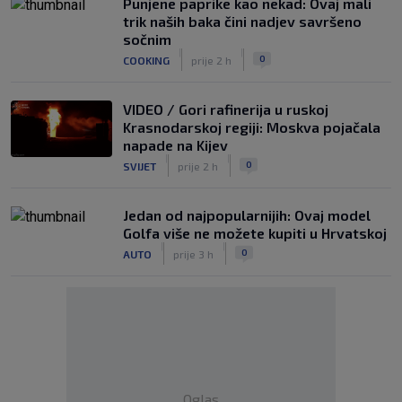
Punjene paprike kao nekad: Ovaj mali
trik naših baka čini nadjev savršeno
sočnim
|
|
0
COOKING
prije 2 h
VIDEO / Gori rafinerija u ruskoj
Krasnodarskoj regiji: Moskva pojačala
napade na Kijev
|
|
0
SVIJET
prije 2 h
Jedan od najpopularnijih: Ovaj model
Golfa više ne možete kupiti u Hrvatskoj
|
|
0
AUTO
prije 3 h
Oglas