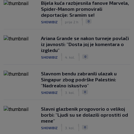
Bijela kuća razbjesnila fanove Marvela,
Spider-Manom promovirali
deportacije: Sramim se!
|
|
0
SHOWBIZ
prije 2 h
Ariana Grande se nakon turneje povlači
iz javnosti: "Dosta joj je komentara o
izgledu"
|
|
0
SHOWBIZ
4. kol.
Slavnom bendu zabranili ulazak u
Singapur zbog podrške Palestini:
"Nadrealno iskustvo"
|
|
0
SHOWBIZ
3. kol.
Slavni glazbenik progovorio o velikoj
borbi: "Ljudi su se dolazili oprostiti od
mene"
|
|
0
SHOWBIZ
3. kol.