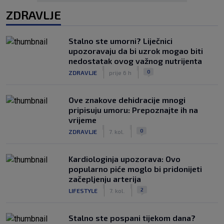
ZDRAVLJE
Stalno ste umorni? Liječnici
upozoravaju da bi uzrok mogao biti
nedostatak ovog važnog nutrijenta
|
|
0
ZDRAVLJE
prije 6 h
Ove znakove dehidracije mnogi
pripisuju umoru: Prepoznajte ih na
vrijeme
|
|
0
ZDRAVLJE
7. kol.
Kardiologinja upozorava: Ovo
popularno piće moglo bi pridonijeti
začepljenju arterija
|
|
2
LIFESTYLE
7. kol.
Stalno ste pospani tijekom dana?