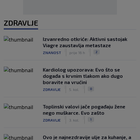
ZDRAVLJE
Izvanredno otkriće: Aktivni sastojak
Viagre zaustavlja metastaze
|
|
2
ZNANOST
prije 16 h
Kardiolog upozorava: Evo što se
događa s krvnim tlakom ako dugo
boravite na vrućini
|
|
0
ZDRAVLJE
5. kol.
Toplinski valovi jače pogađaju žene
nego muškarce. Evo zašto
|
|
1
ZDRAVLJE
3. kol.
Ovo je najnezdravije ulje za kuhanje, a