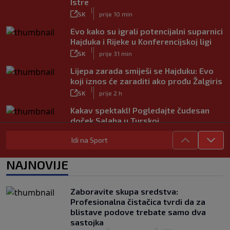
Istre
|
SK
prije 10 min
Evo kako su igrali potencijalni suparnici
Hajduka i Rijeke u Konferencijskoj ligi
|
SK
prije 31 min
Lijepa zarada smiješi se Hajduku: Evo
koji iznos će zaraditi ako prođu Žalgiris
|
SK
prije 2 h
Kakav spektakl! Pogledajte čudesan
doček Salaha u Turskoj
|
SK
prije 58 min
Idi na Sport
Neočekivani problemi za Dinamo:
Mišićeva zamjena zapela u Beogradu
NAJNOVIJE
|
SK
prije 1 h
Zaboravite skupa sredstva:
Profesionalna čistačica tvrdi da za
blistave podove trebate samo dva
sastojka