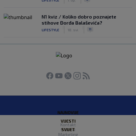
N1 kviz / Koliko dobro poznajete
stihove Đorđa Balaševića?
|
|
11
LIFESTYLE
18. svi.
NAJNOVIJE
VIJESTI
Kontakt
O Nama
SVIJET
Marketing