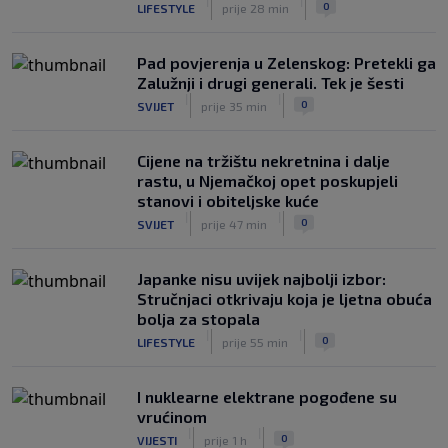
|
|
0
LIFESTYLE
prije 28 min
Pad povjerenja u Zelenskog: Pretekli ga
Zalužnji i drugi generali. Tek je šesti
|
|
0
SVIJET
prije 35 min
Cijene na tržištu nekretnina i dalje
rastu, u Njemačkoj opet poskupjeli
stanovi i obiteljske kuće
|
|
0
SVIJET
prije 47 min
Japanke nisu uvijek najbolji izbor:
Stručnjaci otkrivaju koja je ljetna obuća
bolja za stopala
|
|
0
LIFESTYLE
prije 55 min
I nuklearne elektrane pogođene su
vrućinom
|
|
0
VIJESTI
prije 1 h