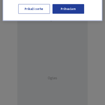
Prikaži svrhe
Prihvaćam
Oglas
Oglas