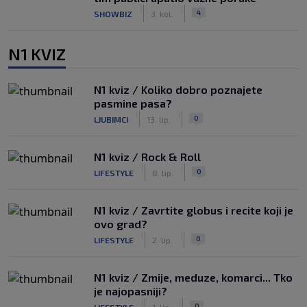
|
|
4
SHOWBIZ
3. kol.
N1 KVIZ
N1 kviz / Koliko dobro poznajete
pasmine pasa?
|
|
0
LJUBIMCI
13. lip.
N1 kviz / Rock & Roll
|
|
0
LIFESTYLE
8. lip.
N1 kviz / Zavrtite globus i recite koji je
ovo grad?
|
|
0
LIFESTYLE
2. lip.
N1 kviz / Zmije, meduze, komarci... Tko
je najopasniji?
|
|
0
LIFESTYLE
1. lip.