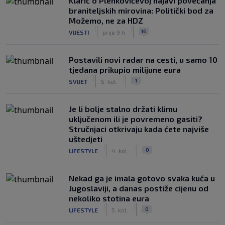
Klarić o Plenkovićevoj najavi povećanja
braniteljskih mirovina: Politički bod za
Možemo, ne za HDZ
|
|
16
VIJESTI
prije 9 h
Postavili novi radar na cesti, u samo 10
tjedana prikupio milijune eura
|
|
1
SVIJET
5. kol.
Je li bolje stalno držati klimu
uključenom ili je povremeno gasiti?
Stručnjaci otkrivaju kada ćete najviše
uštedjeti
|
|
0
LIFESTYLE
4. kol.
Nekad ga je imala gotovo svaka kuća u
Jugoslaviji, a danas postiže cijenu od
nekoliko stotina eura
|
|
0
LIFESTYLE
5. kol.