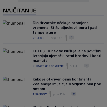
NAJČITANIJE
Dio Hrvatske očekuje promjena
vremena: Stižu pljuskovi, bura i pad
temperature
|
|
0
VRIJEME
prije 16 h
FOTO / Dunav se isušuje, a na površinu
izranjaju njemački ratni brodovi i kosti
mamuta
|
|
1
KLIMATSKE PROMJENE
5. kol.
Kako je otkriven osmi kontinent?
Zealandija im je cijelo vrijeme bila pod
nosom
|
|
0
ZNANOST
prije 16 h