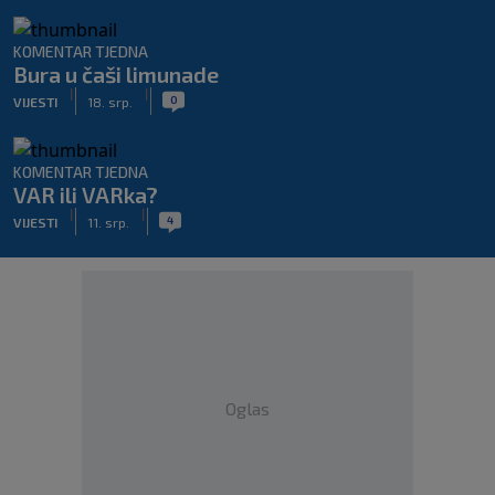
KOMENTAR TJEDNA
Bura u čaši limunade
|
|
0
VIJESTI
18. srp.
KOMENTAR TJEDNA
VAR ili VARka?
|
|
4
VIJESTI
11. srp.
Oglas