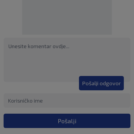
Pošalji odgovor
Pošalji