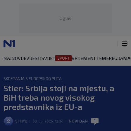
Oglas
NAJNOVIJE
VIJESTI
SVIJET
VRIJEME
N1 TEME
REGIJA
MA
SKRETANJA S EUROPSKOG PUTA
Stier: Srbija stoji na mjestu, a
BiH treba novog visokog
predstavnika iz EU-a
1
N1 Info
NOVI DAN
|
03. lip. 2026. 12:34
|
|