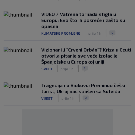
VIDEO / Vatrena tornada stigla u
Europu: Evo što ih pokreće i zašto su
opasna
|
|
0
KLIMATSKE PROMJENE
prije 1 h
Vizionar ili "Crveni Orbán"? Kriza u Ceuti
otvorila pitanje sve veće izolacije
Španjolske u Europskoj uniji
|
|
1
SVIJET
prije 1 h
Tragedija na Biokovu: Preminuo češki
turist, Ukrajinac spašen sa Sutvida
|
|
0
VIJESTI
prije 1 h