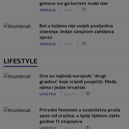
gotovo svi ga koriste svaki dan
|
|
3
ZDRAVLJE
3. kol.
Bol u koljenu nije uvijek posljedica
starenja: Jedan simptom zahtijeva
oprez
|
|
0
ZDRAVLJE
3. kol.
LIFESTYLE
Ovo su najbolji europski "drugi
gradovi" koje vrijedi posjetiti. Među
njima i jedan hrvatski
|
|
0
LIFESTYLE
prije 4 h
Prirodni fenomen u susjedstvu pruža
spas od vrućina, u špilji tijekom cijele
godine 11 stupnjeva
|
|
0
LIFESTYLE
prije 5 h