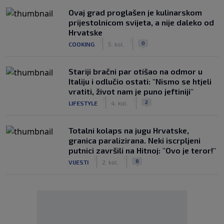
Ovaj grad proglašen je kulinarskom
prijestolnicom svijeta, a nije daleko od
Hrvatske
|
|
0
COOKING
5. kol.
Stariji bračni par otišao na odmor u
Italiju i odlučio ostati: "Nismo se htjeli
vratiti, život nam je puno jeftiniji"
|
|
2
LIFESTYLE
4. kol.
Totalni kolaps na jugu Hrvatske,
granica paralizirana. Neki iscrpljeni
putnici završili na Hitnoj: "Ovo je teror!"
|
|
8
VIJESTI
2. kol.