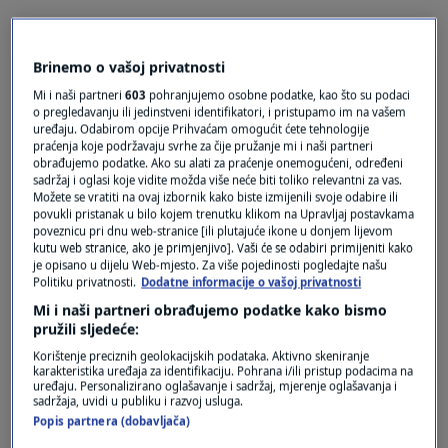
Brinemo o vašoj privatnosti
prije 3 mjeseci
Ceca
Mi i naši partneri
603
pohranjujemo osobne podatke, kao što su podaci
o pregledavanju ili jedinstveni identifikatori, i pristupamo im na vašem
uređaju. Odabirom opcije Prihvaćam omogućit ćete tehnologije
Ma Srbi nece u EU. Ima ovih Evro-utopista koji
praćenja koje podržavaju svrhe za čije pružanje mi i naši partneri
veruju, sto iskreno, sto iz licne koristi, da ce se
obrađujemo podatke. Ako su alati za praćenje onemogućeni, određeni
sadržaj i oglasi koje vidite možda više neće biti toliko relevantni za vas.
sve odjednom promeniti na bolje kad se udje u
Možete se vratiti na ovaj izbornik kako biste izmijenili svoje odabire ili
EU. Vecina Srba ne veruje u tu bajku. Ako mi
povukli pristanak u bilo kojem trenutku klikom na Upravljaj postavkama
nismo u stanju zbog sebe samih da napravimo
poveznicu pri dnu web-stranice [ili plutajuće ikone u donjem lijevom
kutu web stranice, ako je primjenjivo]. Vaši će se odabiri primijeniti kako
drzavu po svojoj meri, EU moze samo iskoristi
je opisano u dijelu Web-mjesto. Za više pojedinosti pogledajte našu
nasu glupost. Molim Hrvatsku da blokira nas
Politiku privatnosti.
Dodatne informacije o vašoj privatnosti
ulazak u EU.
Mi i naši partneri obrađujemo podatke kako bismo
pružili sljedeće:
Odgovor
Korištenje preciznih geolokacijskih podataka. Aktivno skeniranje
karakteristika uređaja za identifikaciju. Pohrana i/ili pristup podacima na
uređaju. Personalizirano oglašavanje i sadržaj, mjerenje oglašavanja i
sadržaja, uvidi u publiku i razvoj usluga.
Popis partnera (dobavljača)