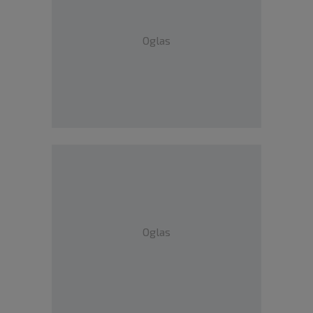
Oglas
Oglas