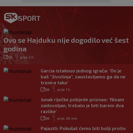
SPORT
Ovo se Hajduku nije dogodilo već šest
godina
|
SK
prije 2 h
Garcia istaknuo jednog igrača: ‘On je
baš “životinja”, zaustavljamo ga da ne
trenira tako’
|
SK
prije 1 h
Junak riječke pobjede priznao: ‘Nisam
zadovoljan, trebalo je biti barem dva
razlike’
|
SK
prije 28 min
Pajaziti: Pokušat ćemo biti bolji protiv