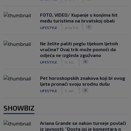
FOTO, VIDEO/ Kupanje s konjima hit
među turistima na hrvatskoj obali
|
|
1
LIFESTYLE
prije 5 h
Ne želite paliti peglu tijekom ljetnih
vrućina? Ovaj trik može pomoći da
odjeća ne izgleda zgužvano
|
|
0
LIFESTYLE
5. kol.
Pet horoskopskih znakova koji bi ovog
ljeta pronaći svoju srodnu dušu
|
|
0
LIFESTYLE
5. kol.
SHOWBIZ
Ariana Grande se nakon turneje povlači
iz javnosti: "Dosta joj je komentara o