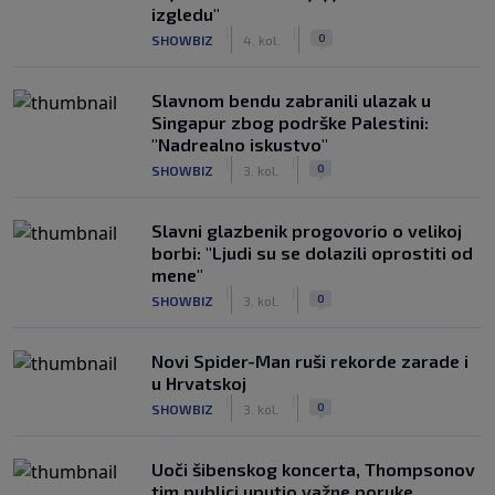
izgledu"
|
|
0
SHOWBIZ
4. kol.
Slavnom bendu zabranili ulazak u
Singapur zbog podrške Palestini:
"Nadrealno iskustvo"
|
|
0
SHOWBIZ
3. kol.
Slavni glazbenik progovorio o velikoj
borbi: "Ljudi su se dolazili oprostiti od
mene"
|
|
0
SHOWBIZ
3. kol.
Novi Spider-Man ruši rekorde zarade i
u Hrvatskoj
|
|
0
SHOWBIZ
3. kol.
Uoči šibenskog koncerta, Thompsonov
tim publici uputio važne poruke