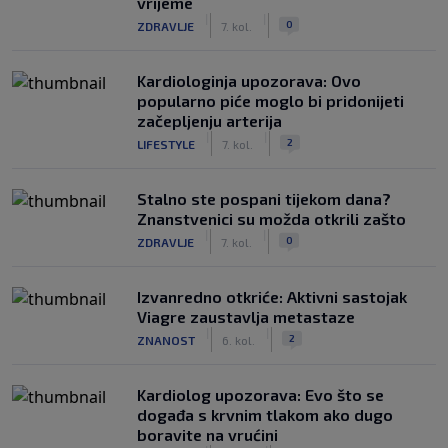
vrijeme
|
|
0
ZDRAVLJE
7. kol.
Kardiologinja upozorava: Ovo
popularno piće moglo bi pridonijeti
začepljenju arterija
|
|
2
LIFESTYLE
7. kol.
Stalno ste pospani tijekom dana?
Znanstvenici su možda otkrili zašto
|
|
0
ZDRAVLJE
7. kol.
Izvanredno otkriće: Aktivni sastojak
Viagre zaustavlja metastaze
|
|
2
ZNANOST
6. kol.
Kardiolog upozorava: Evo što se
događa s krvnim tlakom ako dugo
boravite na vrućini