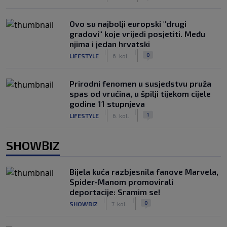
Ovo su najbolji europski "drugi
gradovi" koje vrijedi posjetiti. Među
njima i jedan hrvatski
|
|
0
LIFESTYLE
6. kol.
Prirodni fenomen u susjedstvu pruža
spas od vrućina, u špilji tijekom cijele
godine 11 stupnjeva
|
|
1
LIFESTYLE
6. kol.
SHOWBIZ
Bijela kuća razbjesnila fanove Marvela,
Spider-Manom promovirali
deportacije: Sramim se!
|
|
0
SHOWBIZ
7. kol.