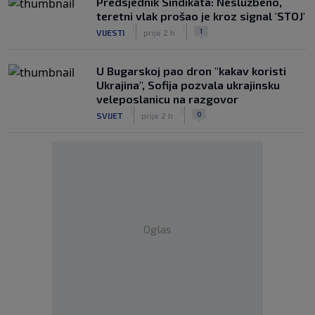
Predsjednik Sindikata: Neslužbeno,
teretni vlak prošao je kroz signal 'STOJ'
|
|
1
VIJESTI
prije 2 h
U Bugarskoj pao dron "kakav koristi
Ukrajina", Sofija pozvala ukrajinsku
veleposlanicu na razgovor
|
|
0
SVIJET
prije 2 h
Oglas