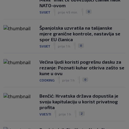
NATO-ovom
|
|
0
SVIJET
prije 49 min.
Španjolska uzvratila na talijanske
mjere granične kontrole, nastavlja se
spor EU članica
|
|
0
SVIJET
prije 1 h
Većina ljudi koristi pogrešnu dasku za
rezanje: Poznati kuhar otkriva zašto se
kune u ovu
|
|
0
COOKING
prije 1 h
Benčić: Hrvatska država dopustila je
svoju kapitulaciju u korist privatnog
profita
|
|
2
VIJESTI
prije 1 h