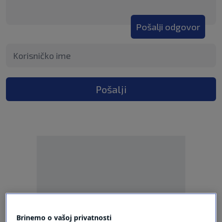
Pošalji odgovor
Pošalji
Oglas
Brinemo o vašoj privatnosti