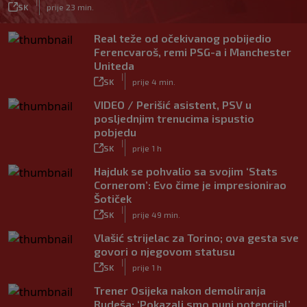
|
SK
prije 23 min.
Real teže od očekivanog pobijedio
Ferencvaroš, remi PSG-a i Manchester
Uniteda
|
SK
prije 4 min.
VIDEO / Perišić asistent, PSV u
posljednjim trenucima ispustio
pobjedu
|
SK
prije 1 h
Hajduk se pohvalio sa svojim ‘Stats
Cornerom’: Evo čime je impresionirao
Šotiček
|
SK
prije 49 min.
Vlašić strijelac za Torino; ova gesta sve
govori o njegovom statusu
|
SK
prije 1 h
Trener Osijeka nakon demoliranja
Rudeša: ‘Pokazali smo puni potencijal’