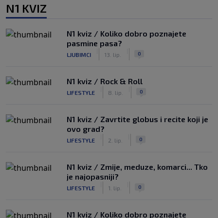
N1 KVIZ
N1 kviz / Koliko dobro poznajete
pasmine pasa?
|
|
0
LJUBIMCI
13. lip.
N1 kviz / Rock & Roll
|
|
0
LIFESTYLE
8. lip.
N1 kviz / Zavrtite globus i recite koji je
ovo grad?
|
|
0
LIFESTYLE
2. lip.
N1 kviz / Zmije, meduze, komarci... Tko
je najopasniji?
|
|
0
LIFESTYLE
1. lip.
N1 kviz / Koliko dobro poznajete