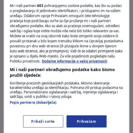
Mi i naši partneri
603
pohranjujemo osobne podatke, kao što su podaci
o pregledavanju ili jedinstveni identifikatori, i pristupamo im na vašem
uređaju. Odabirom opcije Prihvaćam omogućit ćete tehnologije
praćenja koje podržavaju svrhe za čije pružanje mi i naši partneri
obrađujemo podatke. Ako su alati za praćenje onemogućeni, određeni
sadržaj i oglasi koje vidite možda više neće biti toliko relevantni za vas.
Možete se vratiti na ovaj izbornik kako biste izmijenili svoje odabire ili
povukli pristanak u bilo kojem trenutku klikom na Upravljaj postavkama
poveznicu pri dnu web-stranice [ili plutajuće ikone u donjem lijevom
kutu web stranice, ako je primjenjivo]. Vaši će se odabiri primijeniti kako
je opisano u dijelu Web-mjesto. Za više pojedinosti pogledajte našu
Oglas
Politiku privatnosti.
Dodatne informacije o vašoj privatnosti
Mi i naši partneri obrađujemo podatke kako bismo
pružili sljedeće:
Korištenje preciznih geolokacijskih podataka. Aktivno skeniranje
karakteristika uređaja za identifikaciju. Pohrana i/ili pristup podacima na
uređaju. Personalizirano oglašavanje i sadržaj, mjerenje oglašavanja i
sadržaja, uvidi u publiku i razvoj usluga.
Popis partnera (dobavljača)
NAJČITANIJE
Prikaži svrhe
Prihvaćam
Punjene paprike kao nekad: Ovaj mali
trik naših baka čini nadjev savršeno