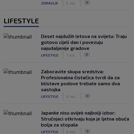
|
|
0
ZDRAVLJE
5. kol.
LIFESTYLE
Deset najdužih letova na svijetu: Traju
gotovo cijeli dan i povezuju
najudaljenije gradove
|
|
0
LIFESTYLE
7. kol.
Zaboravite skupa sredstva:
Profesionalna čistačica tvrdi da za
blistave podove trebate samo dva
sastojka
|
|
0
LIFESTYLE
6. kol.
Japanke nisu uvijek najbolji izbor:
Stručnjaci otkrivaju koja je ljetna obuća
bolja za stopala
|
|
0
LIFESTYLE
6. kol.