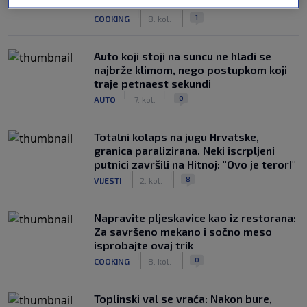
sočnim
|
|
1
COOKING
8. kol.
Auto koji stoji na suncu ne hladi se
najbrže klimom, nego postupkom koji
traje petnaest sekundi
|
|
0
AUTO
7. kol.
Totalni kolaps na jugu Hrvatske,
granica paralizirana. Neki iscrpljeni
putnici završili na Hitnoj: "Ovo je teror!"
|
|
8
VIJESTI
2. kol.
Napravite pljeskavice kao iz restorana:
Za savršeno mekano i sočno meso
isprobajte ovaj trik
|
|
0
COOKING
8. kol.
Toplinski val se vraća: Nakon bure,