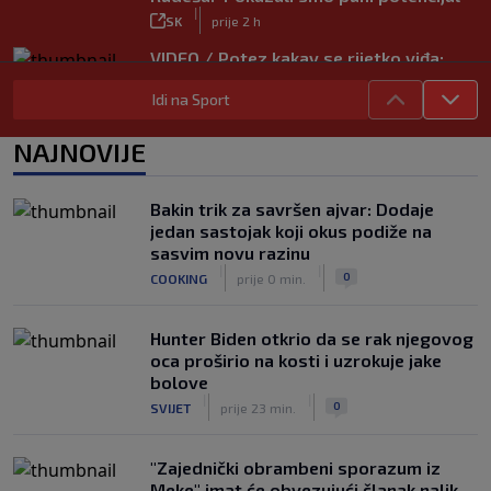
|
SK
prije 2 h
VIDEO / Potez kakav se rijetko viđa:
Kada pomoć nije stigla, na rukama je
Idi na Sport
iznio suigrača u bolovima
|
SK
prije 5 h
NAJNOVIJE
Vušković debitirao za Brighton:
Pogledajte brojke iz prvog nastupa
|
Bakin trik za savršen ajvar: Dodaje
SK
prije 3 h
jedan sastojak koji okus podiže na
Dinamo u finalu Ramljaka! Sutra protiv
sasvim novu razinu
Ajaxa na glavnom terenu Maksimira
|
|
0
COOKING
prije 0 min.
|
SK
prije 3 h
Hunter Biden otkrio da se rak njegovog
oca proširio na kosti i uzrokuje jake
bolove
|
|
0
SVIJET
prije 23 min.
"Zajednički obrambeni sporazum iz
Meke" imat će obvezujući članak nalik