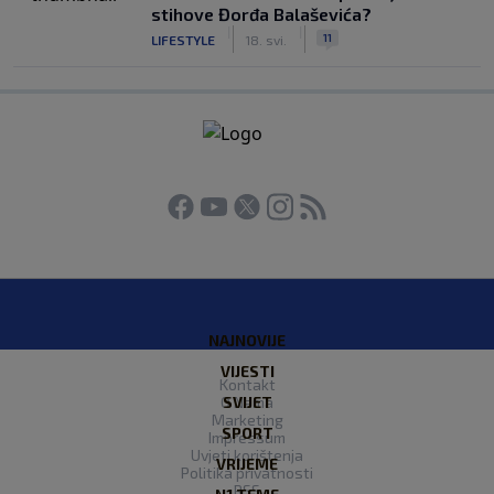
stihove Đorđa Balaševića?
|
|
11
LIFESTYLE
18. svi.
NAJNOVIJE
VIJESTI
Kontakt
O Nama
SVIJET
Marketing
SPORT
Impressum
Uvjeti korištenja
VRIJEME
Politika privatnosti
RSS