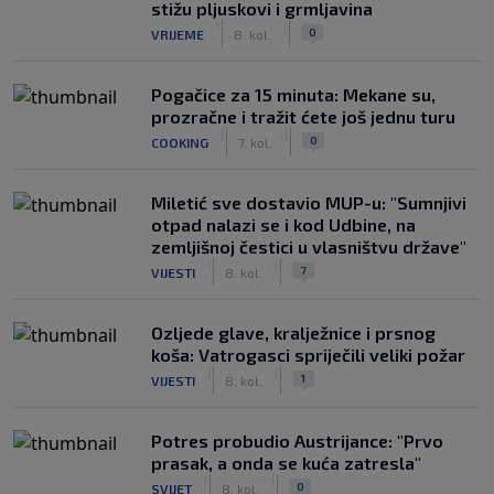
stižu pljuskovi i grmljavina
|
|
0
VRIJEME
8. kol.
Pogačice za 15 minuta: Mekane su,
prozračne i tražit ćete još jednu turu
|
|
0
COOKING
7. kol.
Miletić sve dostavio MUP-u: "Sumnjivi
otpad nalazi se i kod Udbine, na
zemljišnoj čestici u vlasništvu države"
|
|
7
VIJESTI
8. kol.
Ozljede glave, kralježnice i prsnog
koša: Vatrogasci spriječili veliki požar
|
|
1
VIJESTI
8. kol.
Potres probudio Austrijance: "Prvo
prasak, a onda se kuća zatresla"
|
|
0
SVIJET
8. kol.