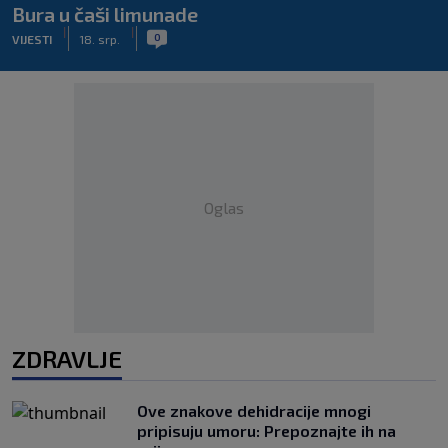
Bura u čaši limunade
|
|
0
VIJESTI
18. srp.
Oglas
ZDRAVLJE
Ove znakove dehidracije mnogi
pripisuju umoru: Prepoznajte ih na