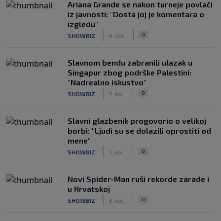
Ariana Grande se nakon turneje povlači
iz javnosti: "Dosta joj je komentara o
izgledu"
|
|
0
SHOWBIZ
4. kol.
Slavnom bendu zabranili ulazak u
Singapur zbog podrške Palestini:
"Nadrealno iskustvo"
|
|
0
SHOWBIZ
3. kol.
Slavni glazbenik progovorio o velikoj
borbi: "Ljudi su se dolazili oprostiti od
mene"
|
|
0
SHOWBIZ
3. kol.
Novi Spider-Man ruši rekorde zarade i
u Hrvatskoj
|
|
0
SHOWBIZ
3. kol.