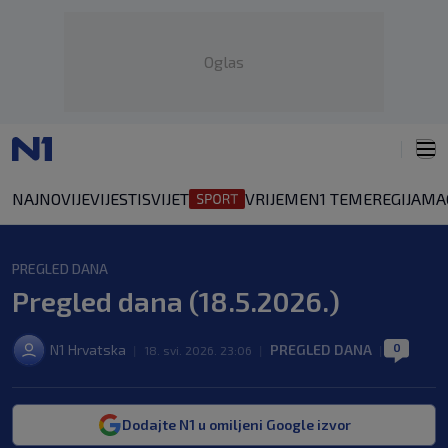
Oglas
NAJNOVIJE
VIJESTI
SVIJET
VRIJEME
N1 TEME
REGIJA
MA
PREGLED DANA
Pregled dana (18.5.2026.)
0
N1 Hrvatska
PREGLED DANA
|
18. svi. 2026. 23:06
|
|
Dodajte N1 u omiljeni Google izvor