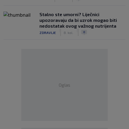
Stalno ste umorni? Liječnici
upozoravaju da bi uzrok mogao biti
nedostatak ovog važnog nutrijenta
|
|
0
ZDRAVLJE
8. kol.
Oglas