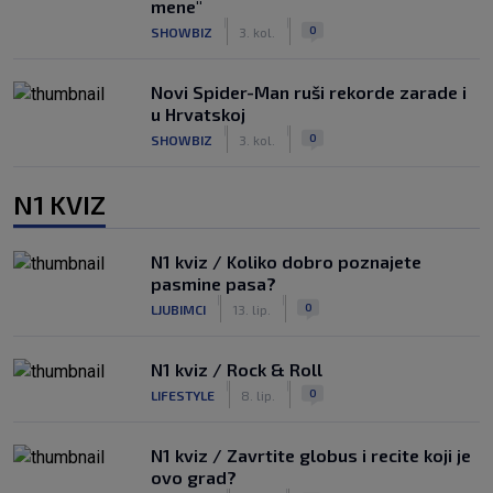
mene"
|
|
0
SHOWBIZ
3. kol.
Novi Spider-Man ruši rekorde zarade i
u Hrvatskoj
|
|
0
SHOWBIZ
3. kol.
N1 KVIZ
N1 kviz / Koliko dobro poznajete
pasmine pasa?
|
|
0
LJUBIMCI
13. lip.
N1 kviz / Rock & Roll
|
|
0
LIFESTYLE
8. lip.
N1 kviz / Zavrtite globus i recite koji je
ovo grad?