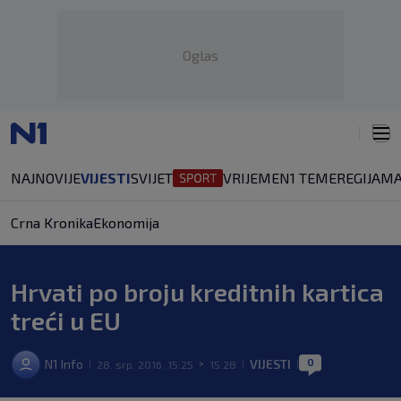
Oglas
NAJNOVIJE
VIJESTI
SVIJET
VRIJEME
N1 TEME
REGIJA
MA
Crna Kronika
Ekonomija
Hrvati po broju kreditnih kartica
treći u EU
0
N1 Info
VIJESTI
28. srp. 2016. 15:25
15:28
|
>
|
|