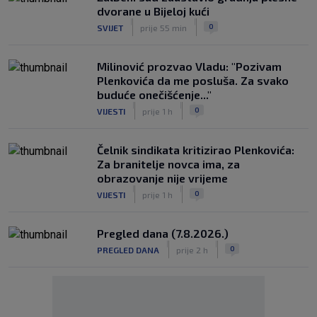
dvorane u Bijeloj kući
|
|
0
SVIJET
prije 55 min
Milinović prozvao Vladu: "Pozivam
Plenkovića da me posluša. Za svako
buduće onečišćenje..."
|
|
0
VIJESTI
prije 1 h
Čelnik sindikata kritizirao Plenkovića:
Za branitelje novca ima, za
obrazovanje nije vrijeme
|
|
0
VIJESTI
prije 1 h
Pregled dana (7.8.2026.)
|
|
0
PREGLED DANA
prije 2 h