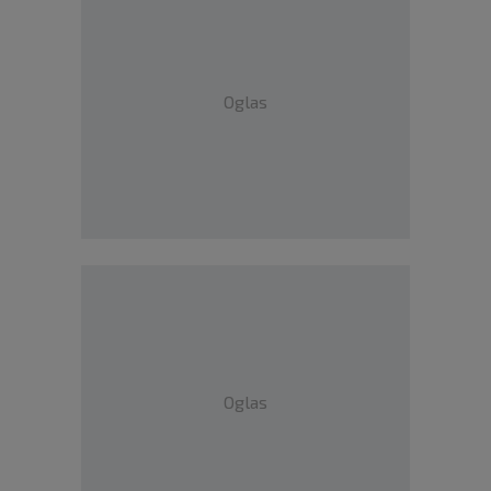
Oglas
Oglas