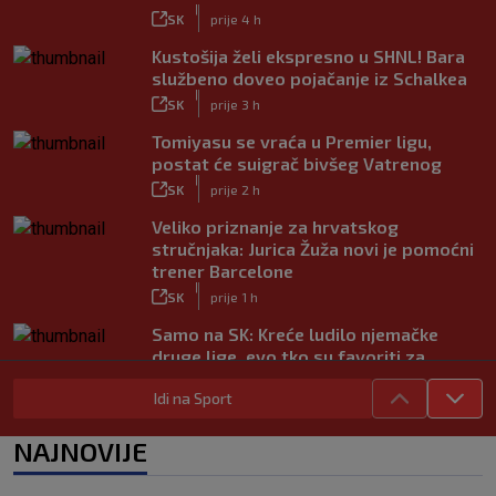
|
SK
prije 4 h
Kustošija želi ekspresno u SHNL! Bara
službeno doveo pojačanje iz Schalkea
|
SK
prije 3 h
Tomiyasu se vraća u Premier ligu,
postat će suigrač bivšeg Vatrenog
|
SK
prije 2 h
Veliko priznanje za hrvatskog
stručnjaka: Jurica Žuža novi je pomoćni
trener Barcelone
|
SK
prije 1 h
Samo na SK: Kreće ludilo njemačke
druge lige, evo tko su favoriti za
povratak u Bundesligu
Idi na Sport
|
SK
prije 4 h
Trener Istre uoči Poljuda: Prvenstvo je
NAJNOVIJE
dugo, želimo pobijediti u svakoj
utakmici