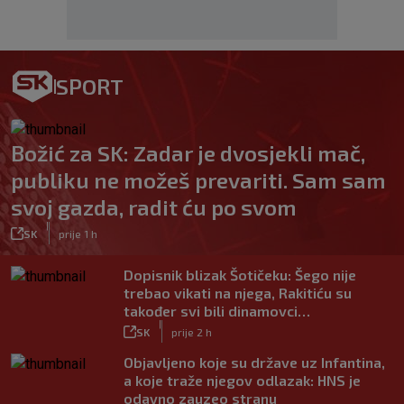
SPORT
Božić za SK: Zadar je dvosjekli mač,
publiku ne možeš prevariti. Sam sam
svoj gazda, radit ću po svom
|
SK
prije 1 h
Dopisnik blizak Šotičeku: Šego nije
trebao vikati na njega, Rakitiću su
također svi bili dinamovci…
|
SK
prije 2 h
Objavljeno koje su države uz Infantina,
a koje traže njegov odlazak: HNS je
odavno zauzeo stranu