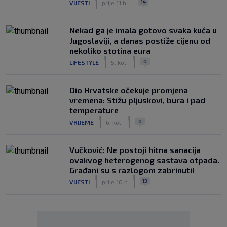
14
VIJESTI
prije 11 h
Nekad ga je imala gotovo svaka kuća u
Jugoslaviji, a danas postiže cijenu od
nekoliko stotina eura
|
|
0
LIFESTYLE
5. kol.
Dio Hrvatske očekuje promjena
vremena: Stižu pljuskovi, bura i pad
temperature
|
|
0
VRIJEME
6. kol.
Vučković: Ne postoji hitna sanacija
ovakvog heterogenog sastava otpada.
Građani su s razlogom zabrinuti!
|
|
13
VIJESTI
prije 10 h