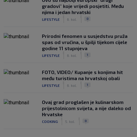
gradovi" koje vrijedi posjetiti. Među
njima i jedan hrvatski
|
|
0
LIFESTYLE
6. kol.
Prirodni fenomen u susjedstvu pruža
spas od vrućina, u špilji tijekom cijele
godine 11 stupnjeva
|
|
1
LIFESTYLE
6. kol.
FOTO, VIDEO/ Kupanje s konjima hit
među turistima na hrvatskoj obali
|
|
1
LIFESTYLE
6. kol.
Ovaj grad proglašen je kulinarskom
prijestolnicom svijeta, a nije daleko od
Hrvatske
|
|
0
COOKING
5. kol.