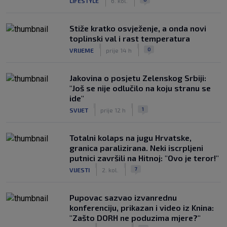
LIFESTYLE
6. kol.
Stiže kratko osvježenje, a onda novi
toplinski val i rast temperatura
|
|
0
VRIJEME
prije 14 h
Jakovina o posjetu Zelenskog Srbiji:
"Još se nije odlučilo na koju stranu se
ide"
|
|
1
SVIJET
prije 12 h
Totalni kolaps na jugu Hrvatske,
granica paralizirana. Neki iscrpljeni
putnici završili na Hitnoj: "Ovo je teror!"
|
|
7
VIJESTI
2. kol.
Pupovac sazvao izvanrednu
konferenciju, prikazan i video iz Knina:
"Zašto DORH ne poduzima mjere?"
|
|