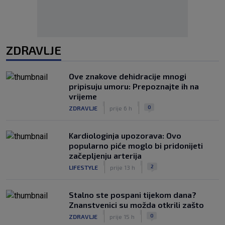
ZDRAVLJE
Ove znakove dehidracije mnogi
pripisuju umoru: Prepoznajte ih na
vrijeme
|
|
0
ZDRAVLJE
prije 6 h
Kardiologinja upozorava: Ovo
popularno piće moglo bi pridonijeti
začepljenju arterija
|
|
2
LIFESTYLE
prije 13 h
Stalno ste pospani tijekom dana?
Znanstvenici su možda otkrili zašto
|
|
0
ZDRAVLJE
prije 15 h