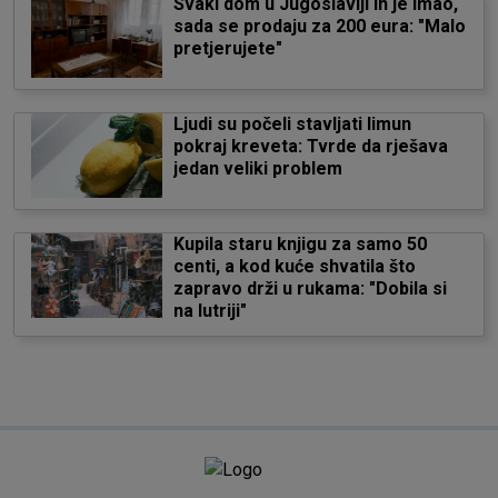
Svaki dom u Jugoslaviji ih je imao,
sada se prodaju za 200 eura: "Malo
pretjerujete"
Ljudi su počeli stavljati limun
pokraj kreveta: Tvrde da rješava
jedan veliki problem
Kupila staru knjigu za samo 50
centi, a kod kuće shvatila što
zapravo drži u rukama: "Dobila si
na lutriji"