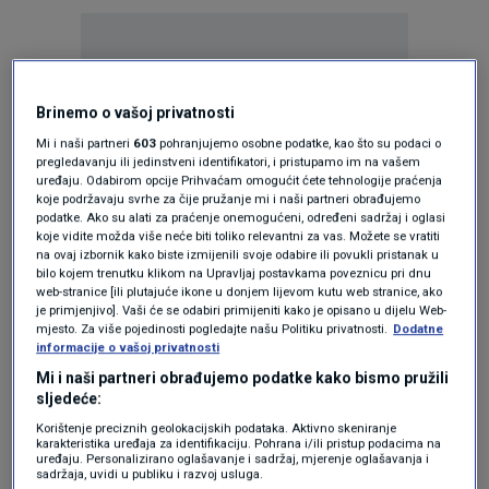
Brinemo o vašoj privatnosti
Mi i naši partneri
603
pohranjujemo osobne podatke, kao što su podaci o
Oglas
pregledavanju ili jedinstveni identifikatori, i pristupamo im na vašem
uređaju. Odabirom opcije Prihvaćam omogućit ćete tehnologije praćenja
koje podržavaju svrhe za čije pružanje mi i naši partneri obrađujemo
podatke. Ako su alati za praćenje onemogućeni, određeni sadržaj i oglasi
koje vidite možda više neće biti toliko relevantni za vas. Možete se vratiti
na ovaj izbornik kako biste izmijenili svoje odabire ili povukli pristanak u
bilo kojem trenutku klikom na Upravljaj postavkama poveznicu pri dnu
web-stranice [ili plutajuće ikone u donjem lijevom kutu web stranice, ako
je primjenjivo]. Vaši će se odabiri primijeniti kako je opisano u dijelu Web-
mjesto. Za više pojedinosti pogledajte našu Politiku privatnosti.
Dodatne
informacije o vašoj privatnosti
Mi i naši partneri obrađujemo podatke kako bismo pružili
sljedeće:
Oglas
Korištenje preciznih geolokacijskih podataka. Aktivno skeniranje
karakteristika uređaja za identifikaciju. Pohrana i/ili pristup podacima na
uređaju. Personalizirano oglašavanje i sadržaj, mjerenje oglašavanja i
sadržaja, uvidi u publiku i razvoj usluga.