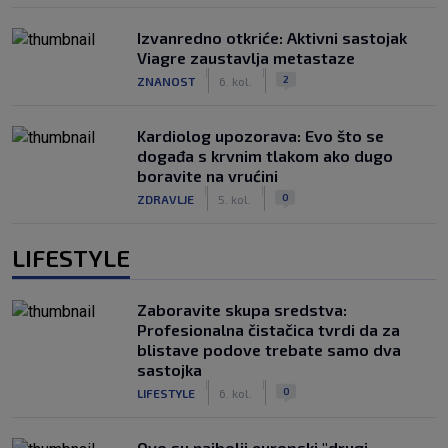
Izvanredno otkriće: Aktivni sastojak
Viagre zaustavlja metastaze
|
|
2
ZNANOST
6. kol.
Kardiolog upozorava: Evo što se
događa s krvnim tlakom ako dugo
boravite na vrućini
|
|
0
ZDRAVLJE
5. kol.
LIFESTYLE
Zaboravite skupa sredstva:
Profesionalna čistačica tvrdi da za
blistave podove trebate samo dva
sastojka
|
|
0
LIFESTYLE
6. kol.
Ovo su najbolji europski "drugi