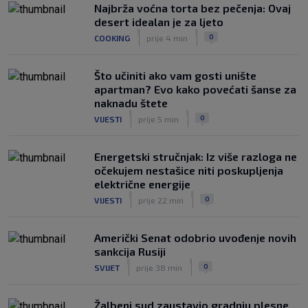
|
Najbrža voćna torta bez pečenja: Ovaj
SK
prije 5 h
desert idealan je za ljeto
Fruk je zbog ozljede napustio igru na
|
|
0
COOKING
prije 4 min
poluvremenu, u Rijeci su s pravom
zabrinuti
|
Što učiniti ako vam gosti unište
SK
prije 5 h
apartman? Evo kako povećati šanse za
naknadu štete
|
|
0
VIJESTI
prije 5 min
Energetski stručnjak: Iz više razloga ne
očekujem nestašice niti poskupljenja
električne energije
|
|
0
VIJESTI
prije 22 min
Američki Senat odobrio uvođenje novih
sankcija Rusiji
|
|
0
SVIJET
prije 38 min
Žalbeni sud zaustavio gradnju plesne