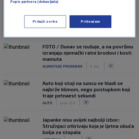
Popis partnera (dobavljača)
Prikaži svrhe
Prihvaćam
NAJČITANIJE
FOTO / Dunav se isušuje, a na površinu
izranjaju njemački ratni brodovi i kosti
mamuta
|
|
2
KLIMATSKE PROMJENE
5. kol.
Auto koji stoji na suncu ne hladi se
najbrže klimom, nego postupkom koji
traje petnaest sekundi
|
|
0
AUTO
prije 13 h
Japanke nisu uvijek najbolji izbor:
Stručnjaci otkrivaju koja je ljetna obuća
bolja za stopala
|
|
0