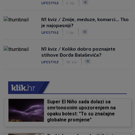
|
|
0
LIFESTYLE
2. lip.
N1 kviz / Zmije, meduze, komarci... Tko
je najopasniji?
|
|
0
LIFESTYLE
1. lip.
N1 kviz / Koliko dobro poznajete
stihove Đorđa Balaševića?
|
|
11
LIFESTYLE
18. svi.
Super El Niño sada dolazi sa
smrtonosnim upozorenjem na
opaku bolest: "To su značajne
globalne promjene"