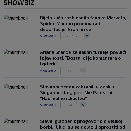
SHOWBIZ
Bijela kuća razbjesnila fanove Marvela,
Spider-Manom promovirali
deportacije: Sramim se!
|
|
0
SHOWBIZ
prije 4 h
Ariana Grande se nakon turneje povlači
iz javnosti: "Dosta joj je komentara o
izgledu"
|
|
0
SHOWBIZ
4. kol.
Slavnom bendu zabranili ulazak u
Singapur zbog podrške Palestini:
"Nadrealno iskustvo"
|
|
0
SHOWBIZ
3. kol.
Slavni glazbenik progovorio o velikoj
borbi: "Ljudi su se dolazili oprostiti od