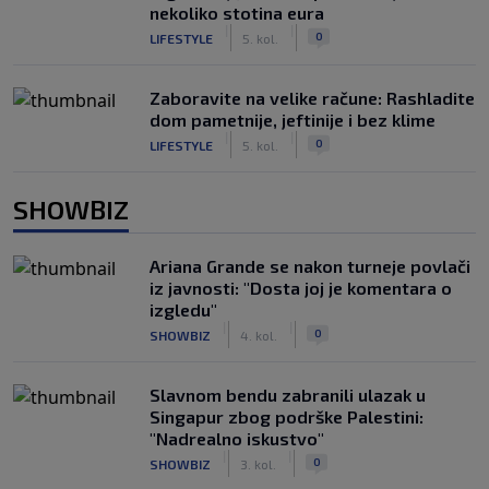
nekoliko stotina eura
|
|
0
LIFESTYLE
5. kol.
Zaboravite na velike račune: Rashladite
dom pametnije, jeftinije i bez klime
|
|
0
LIFESTYLE
5. kol.
SHOWBIZ
Ariana Grande se nakon turneje povlači
iz javnosti: "Dosta joj je komentara o
izgledu"
|
|
0
SHOWBIZ
4. kol.
Slavnom bendu zabranili ulazak u
Singapur zbog podrške Palestini:
"Nadrealno iskustvo"
|
|
0
SHOWBIZ
3. kol.