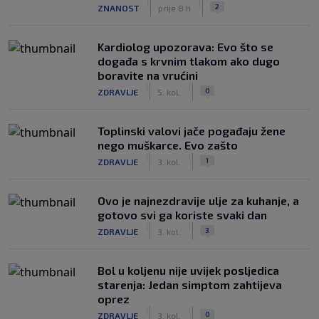
|
|
2
ZNANOST
prije 8 h
Kardiolog upozorava: Evo što se
događa s krvnim tlakom ako dugo
boravite na vrućini
|
|
0
ZDRAVLJE
5. kol.
Toplinski valovi jače pogađaju žene
nego muškarce. Evo zašto
|
|
1
ZDRAVLJE
3. kol.
Ovo je najnezdravije ulje za kuhanje, a
gotovo svi ga koriste svaki dan
|
|
3
ZDRAVLJE
3. kol.
Bol u koljenu nije uvijek posljedica
starenja: Jedan simptom zahtijeva
oprez
|
|
0
ZDRAVLJE
3. kol.