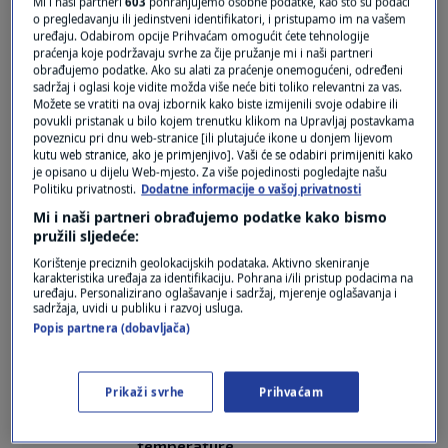
Mi i naši partneri
603
pohranjujemo osobne podatke, kao što su podaci
o pregledavanju ili jedinstveni identifikatori, i pristupamo im na vašem
uređaju. Odabirom opcije Prihvaćam omogućit ćete tehnologije
praćenja koje podržavaju svrhe za čije pružanje mi i naši partneri
obrađujemo podatke. Ako su alati za praćenje onemogućeni, određeni
sadržaj i oglasi koje vidite možda više neće biti toliko relevantni za vas.
Možete se vratiti na ovaj izbornik kako biste izmijenili svoje odabire ili
povukli pristanak u bilo kojem trenutku klikom na Upravljaj postavkama
poveznicu pri dnu web-stranice [ili plutajuće ikone u donjem lijevom
kutu web stranice, ako je primjenjivo]. Vaši će se odabiri primijeniti kako
je opisano u dijelu Web-mjesto. Za više pojedinosti pogledajte našu
Politiku privatnosti.
Dodatne informacije o vašoj privatnosti
Oglas
Mi i naši partneri obrađujemo podatke kako bismo
pružili sljedeće:
Korištenje preciznih geolokacijskih podataka. Aktivno skeniranje
karakteristika uređaja za identifikaciju. Pohrana i/ili pristup podacima na
uređaju. Personalizirano oglašavanje i sadržaj, mjerenje oglašavanja i
sadržaja, uvidi u publiku i razvoj usluga.
Popis partnera (dobavljača)
NAJČITANIJE
Prikaži svrhe
Prihvaćam
Dio Hrvatske očekuje promjena
vremena: Stižu pljuskovi, bura i pad
temperature