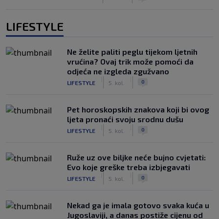
LIFESTYLE
Ne želite paliti peglu tijekom ljetnih
vrućina? Ovaj trik može pomoći da
odjeća ne izgleda zgužvano
|
|
0
LIFESTYLE
5. kol.
Pet horoskopskih znakova koji bi ovog
ljeta pronaći svoju srodnu dušu
|
|
0
LIFESTYLE
5. kol.
Ruže uz ove biljke neće bujno cvjetati:
Evo koje greške treba izbjegavati
|
|
0
LIFESTYLE
5. kol.
Nekad ga je imala gotovo svaka kuća u
Jugoslaviji, a danas postiže cijenu od