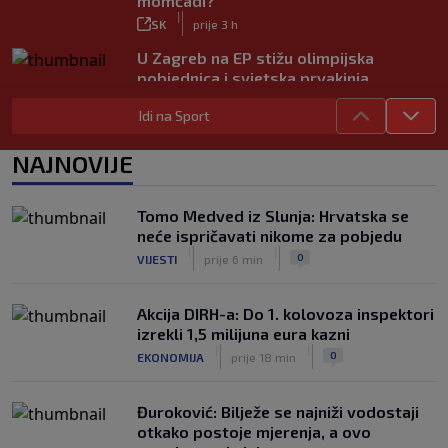
momčadi?
|
SK
prije 3 h
U Zagreb na EP stižu olimpijska
pobjednica i svjetska prvakinja
|
SK
prije 2 h
Idi na Sport
Jagušić u misiji ulaska među Vatrene,
opet je postigao pogodak za
NAJNOVIJE
Panathinaikos!
|
SK
5. kol.
Tomo Medved iz Slunja: Hrvatska se
neće ispričavati nikome za pobjedu
|
|
0
VIJESTI
prije 6 min
Akcija DIRH-a: Do 1. kolovoza inspektori
izrekli 1,5 milijuna eura kazni
|
|
0
EKONOMIJA
prije 18 min
Đuroković: Bilježe se najniži vodostaji
otkako postoje mjerenja, a ovo