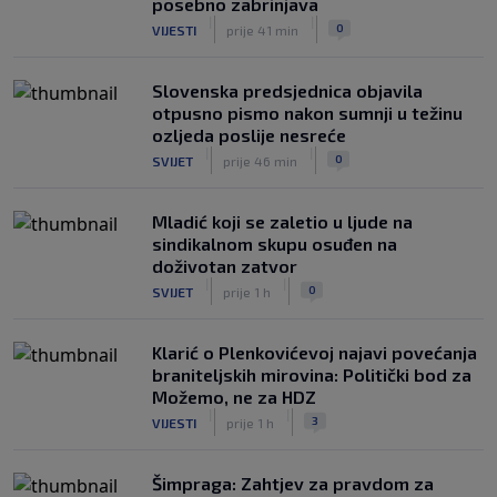
posebno zabrinjava
|
|
0
VIJESTI
prije 41 min
Slovenska predsjednica objavila
otpusno pismo nakon sumnji u težinu
ozljeda poslije nesreće
|
|
0
SVIJET
prije 46 min
Mladić koji se zaletio u ljude na
sindikalnom skupu osuđen na
doživotan zatvor
|
|
0
SVIJET
prije 1 h
Klarić o Plenkovićevoj najavi povećanja
braniteljskih mirovina: Politički bod za
Možemo, ne za HDZ
|
|
3
VIJESTI
prije 1 h
Šimpraga: Zahtjev za pravdom za