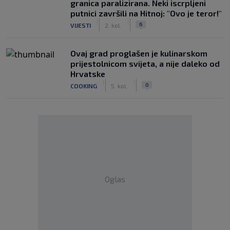
granica paralizirana. Neki iscrpljeni
putnici završili na Hitnoj: "Ovo je teror!"
|
|
6
VIJESTI
2. kol.
Ovaj grad proglašen je kulinarskom
prijestolnicom svijeta, a nije daleko od
Hrvatske
|
|
0
COOKING
5. kol.
Oglas