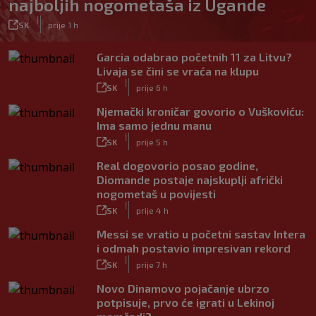
najboljih nogometaša iz Ugande
|
SK
prije 1 h
Garcia odabrao početnih 11 za Litvu?
Livaja se čini se vraća na klupu
|
SK
prije 6 h
Njemački kroničar govorio o Vuškoviću:
Ima samo jednu manu
|
SK
prije 5 h
Real dogovorio posao godine,
Diomande postaje najskuplji afrički
nogometaš u povijesti
|
SK
prije 4 h
Messi se vratio u početni sastav Intera
i odmah postavio impresivan rekord
|
SK
prije 7 h
Novo Dinamovo pojačanje ubrzo
potpisuje, prvo će igrati u Lekinoj