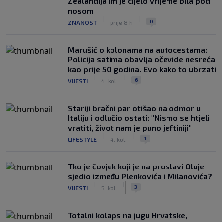
Zealandija im je cijelo vrijeme bila pod
nosom
|
|
0
ZNANOST
prije 8 h
Marušić o kolonama na autocestama:
Policija satima obavlja očevide nesreća
kao prije 50 godina. Evo kako to ubrzati
|
|
6
VIJESTI
4. kol.
Stariji bračni par otišao na odmor u
Italiju i odlučio ostati: "Nismo se htjeli
vratiti, život nam je puno jeftiniji"
|
|
1
LIFESTYLE
4. kol.
Tko je čovjek koji je na proslavi Oluje
sjedio između Plenkovića i Milanovića?
|
|
3
VIJESTI
5. kol.
Totalni kolaps na jugu Hrvatske,