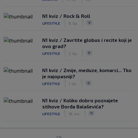
N1 kviz / Rock & Roll
|
|
0
LIFESTYLE
8. lip.
N1 kviz / Zavrtite globus i recite koji je
ovo grad?
|
|
0
LIFESTYLE
2. lip.
N1 kviz / Zmije, meduze, komarci... Tko
je najopasniji?
|
|
0
LIFESTYLE
1. lip.
N1 kviz / Koliko dobro poznajete
stihove Đorđa Balaševića?
|
|
11
LIFESTYLE
18. svi.