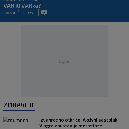
VAR ili VARka?
|
|
4
VIJESTI
11. srp.
Oglas
ZDRAVLJE
Izvanredno otkriće: Aktivni sastojak
Viagre zaustavlja metastaze