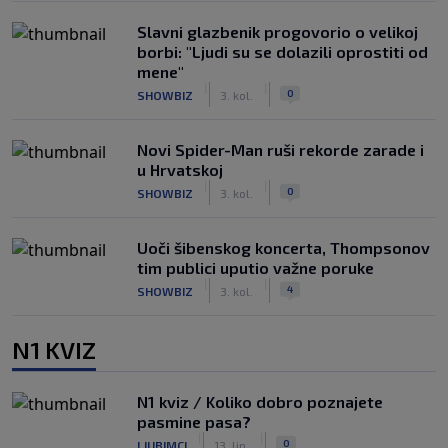
Slavni glazbenik progovorio o velikoj
borbi: "Ljudi su se dolazili oprostiti od
mene"
|
|
0
SHOWBIZ
3. kol.
Novi Spider-Man ruši rekorde zarade i
u Hrvatskoj
|
|
0
SHOWBIZ
3. kol.
Uoči šibenskog koncerta, Thompsonov
tim publici uputio važne poruke
|
|
4
SHOWBIZ
3. kol.
N1 KVIZ
N1 kviz / Koliko dobro poznajete
pasmine pasa?
|
|
0
LJUBIMCI
13. lip.