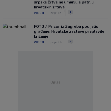
srpske žrtve ne umanjuje patnju
hrvatskih žrtava
|
|
1
VIJESTI
prije 1 h
FOTO / Prizor iz Zagreba podijelio
građane: Hrvatske zastave preplavile
križanje
|
|
5
VIJESTI
prije 2 h
Oglas