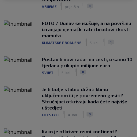
|
|
0
VRIJEME
prije 8 h
FOTO / Dunav se isušuje, a na površinu
izranjaju njemački ratni brodovi i kosti
mamuta
|
|
1
KLIMATSKE PROMJENE
5. kol.
Postavili novi radar na cesti, u samo 10
tjedana prikupio milijune eura
|
|
0
SVIJET
5. kol.
Je li bolje stalno držati klimu
uključenom ili je povremeno gasiti?
Stručnjaci otkrivaju kada ćete najviše
uštedjeti
|
|
0
LIFESTYLE
4. kol.
Kako je otkriven osmi kontinent?