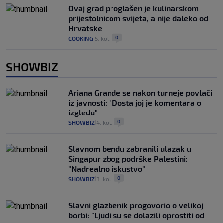
Ovaj grad proglašen je kulinarskom
prijestolnicom svijeta, a nije daleko od
Hrvatske
0
COOKING
5. kol.
|
|
SHOWBIZ
Ariana Grande se nakon turneje povlači
iz javnosti: "Dosta joj je komentara o
izgledu"
0
SHOWBIZ
4. kol.
|
|
Slavnom bendu zabranili ulazak u
Singapur zbog podrške Palestini:
"Nadrealno iskustvo"
0
SHOWBIZ
3. kol.
|
|
Slavni glazbenik progovorio o velikoj
borbi: "Ljudi su se dolazili oprostiti od