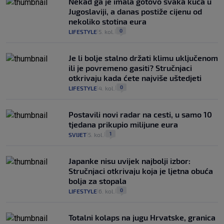
Nekad ga je imala gotovo svaka kuća u
Jugoslaviji, a danas postiže cijenu od
nekoliko stotina eura
0
LIFESTYLE
5. kol.
|
|
Je li bolje stalno držati klimu uključenom
ili je povremeno gasiti? Stručnjaci
otkrivaju kada ćete najviše uštedjeti
0
LIFESTYLE
4. kol.
|
|
Postavili novi radar na cesti, u samo 10
tjedana prikupio milijune eura
1
SVIJET
5. kol.
|
|
Japanke nisu uvijek najbolji izbor:
Stručnjaci otkrivaju koja je ljetna obuća
bolja za stopala
0
LIFESTYLE
6. kol.
|
|
Totalni kolaps na jugu Hrvatske, granica