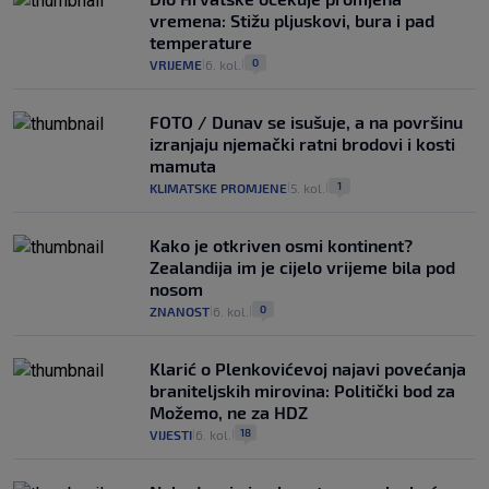
vremena: Stižu pljuskovi, bura i pad
temperature
0
VRIJEME
6. kol.
|
|
FOTO / Dunav se isušuje, a na površinu
izranjaju njemački ratni brodovi i kosti
mamuta
1
KLIMATSKE PROMJENE
5. kol.
|
|
Kako je otkriven osmi kontinent?
Zealandija im je cijelo vrijeme bila pod
nosom
0
ZNANOST
6. kol.
|
|
Klarić o Plenkovićevoj najavi povećanja
braniteljskih mirovina: Politički bod za
Možemo, ne za HDZ
18
VIJESTI
6. kol.
|
|