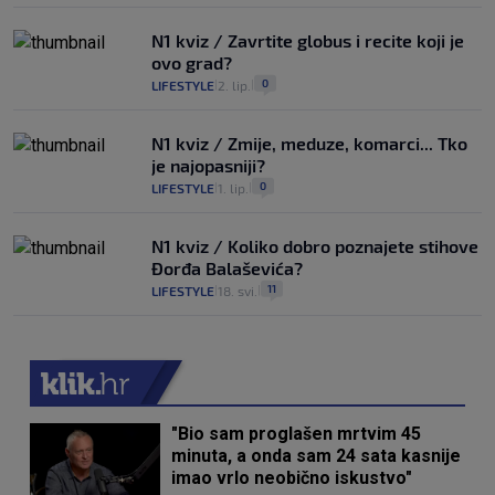
N1 kviz / Zavrtite globus i recite koji je
ovo grad?
0
LIFESTYLE
2. lip.
|
|
N1 kviz / Zmije, meduze, komarci... Tko
je najopasniji?
0
LIFESTYLE
1. lip.
|
|
N1 kviz / Koliko dobro poznajete stihove
Đorđa Balaševića?
11
LIFESTYLE
18. svi.
|
|
"Bio sam proglašen mrtvim 45
minuta, a onda sam 24 sata kasnije
imao vrlo neobično iskustvo"