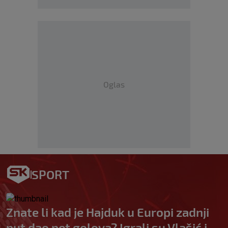
Oglas
SPORT
Znate li kad je Hajduk u Europi zadnji
put dao pet golova? Igrali su Vlašić i