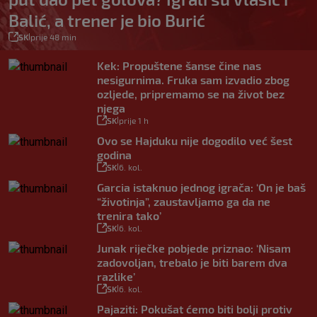
Balić, a trener je bio Burić
SK
prije 48 min
|
Kek: Propuštene šanse čine nas
nesigurnima. Fruka sam izvadio zbog
ozljede, pripremamo se na život bez
njega
SK
prije 1 h
|
Ovo se Hajduku nije dogodilo već šest
godina
SK
6. kol.
|
Garcia istaknuo jednog igrača: ‘On je baš
“životinja”, zaustavljamo ga da ne
trenira tako’
SK
6. kol.
|
Junak riječke pobjede priznao: ‘Nisam
zadovoljan, trebalo je biti barem dva
razlike’
SK
6. kol.
|
Pajaziti: Pokušat ćemo biti bolji protiv