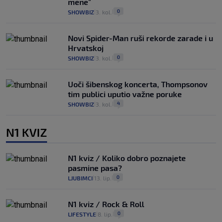
mene"
0
SHOWBIZ
3. kol.
|
|
Novi Spider-Man ruši rekorde zarade i u
Hrvatskoj
0
SHOWBIZ
3. kol.
|
|
Uoči šibenskog koncerta, Thompsonov
tim publici uputio važne poruke
4
SHOWBIZ
3. kol.
|
|
N1 KVIZ
N1 kviz / Koliko dobro poznajete
pasmine pasa?
0
LJUBIMCI
13. lip.
|
|
N1 kviz / Rock & Roll
0
LIFESTYLE
8. lip.
|
|