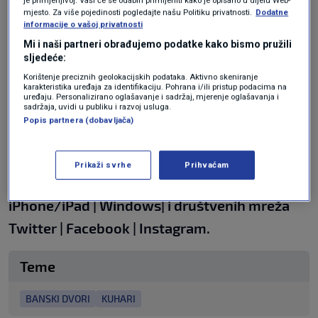
kune.
mjesto. Za više pojedinosti pogledajte našu Politiku privatnosti.
Dodatne
informacije o vašoj privatnosti
Plaća u Banskim dvorima određuje se
Mi i naši partneri obrađujemo podatke kako bismo pružili
koeficijentom složenosti poslova u državnoj
sljedeće:
Korištenje preciznih geolokacijskih podataka. Aktivno skeniranje
službi. Kuhar spada u treću kategoriju
karakteristika uređaja za identifikaciju. Pohrana i/ili pristup podacima na
uređaju. Personalizirano oglašavanje i sadržaj, mjerenje oglašavanja i
namještenika i može računati na 4.207 kuna na
sadržaja, uvidi u publiku i razvoj usluga.
Popis partnera (dobavljača)
mjesec. Za istu plaću traži se i jedan slastičar
te električar, piše
Dnevnik.hr
.
Prikaži svrhe
Prihvaćam
N1 pratite putem aplikacija za
Android
|
iPhone/iPad
|
Windows
| i
društvenih
mreža
Twitter
|
Facebook
|
Instagram.
Teme
BANSKI DVORI
KUHARI