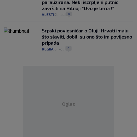
paralizirana. Neki iscrpljeni putnici
završili na Hitnoj: "Ovo je teror!"
8
VIJESTI
2. kol.
|
|
Srpski povjesničar o Oluji: Hrvati imaju
što slaviti, dobili su ono što im povijesno
pripada
4
REGIJA
6. kol.
|
|
Oglas