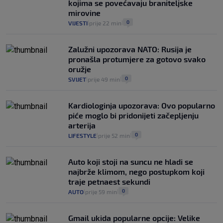
kojima se povećavaju braniteljske
mirovine
0
VIJESTI
prije 22 min
|
|
Zalužni upozorava NATO: Rusija je
pronašla protumjere za gotovo svako
oružje
0
SVIJET
prije 49 min
|
|
Kardiologinja upozorava: Ovo popularno
piće moglo bi pridonijeti začepljenju
arterija
0
LIFESTYLE
prije 52 min
|
|
Auto koji stoji na suncu ne hladi se
najbrže klimom, nego postupkom koji
traje petnaest sekundi
0
AUTO
prije 59 min
|
|
Gmail ukida popularne opcije: Velike