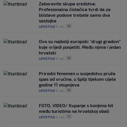
Zaboravite skupa sredstva:
Profesionalna čistačica tvrdi da za
blistave podove trebate samo dva
sastojka
0
LIFESTYLE
6. kol.
|
|
Ovo su najbolji europski "drugi gradovi"
koje vrijedi posjetiti. Među njima i jedan
hrvatski
0
LIFESTYLE
6. kol.
|
|
Prirodni fenomen u susjedstvu pruža
spas od vrućina, u špilji tijekom cijele
godine 11 stupnjeva
0
LIFESTYLE
6. kol.
|
|
FOTO, VIDEO/ Kupanje s konjima hit
među turistima na hrvatskoj obali
1
LIFESTYLE
6. kol.
|
|