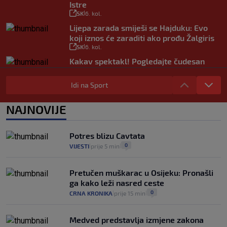
Istre
SK
6. kol.
|
Lijepa zarada smiješi se Hajduku: Evo
koji iznos će zaraditi ako prođu Žalgiris
SK
6. kol.
|
Kakav spektakl! Pogledajte čudesan
doček Salaha u Turskoj
SK
6. kol.
|
Idi na Sport
Rapsodija Hajduka u Litvi, playoff KL
praktički je osiguran! Majstorije Šege i
NAJNOVIJE
Pajazitija
SK
6. kol.
|
Potres blizu Cavtata
0
VIJESTI
prije 5 min
|
|
Pretučen muškarac u Osijeku: Pronašli
ga kako leži nasred ceste
0
CRNA KRONIKA
prije 15 min
|
|
Medved predstavlja izmjene zakona