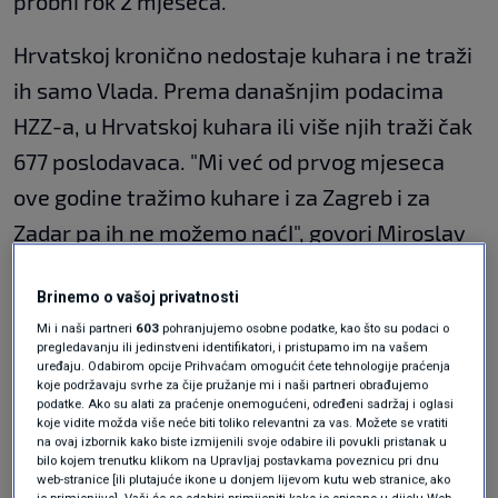
probni rok 2 mjeseca.
Hrvatskoj kronično nedostaje kuhara i ne traži
ih samo Vlada. Prema današnjim podacima
HZZ-a, u Hrvatskoj kuhara ili više njih traži čak
677 poslodavaca. "Mi već od prvog mjeseca
ove godine tražimo kuhare i za Zagreb i za
Zadar pa ih ne možemo naćI", govori Miroslav
Dolovčak iz Hrvatskog kuharskog saveza.
Brinemo o vašoj privatnosti
Iz Vlade nisu dali odgovor na pitanje koliko se
Mi i naši partneri
603
pohranjujemo osobne podatke, kao što su podaci o
pregledavanju ili jedinstveni identifikatori, i pristupamo im na vašem
trenutno obroka i po kojoj cijeni priprema. Za
uređaju. Odabirom opcije Prihvaćam omogućit ćete tehnologije praćenja
koje podržavaju svrhe za čije pružanje mi i naši partneri obrađujemo
vrijeme Milanovićeve Vlade dnevno se
podatke. Ako su alati za praćenje onemogućeni, određeni sadržaj i oglasi
koje vidite možda više neće biti toliko relevantni za vas. Možete se vratiti
pripremalo 100 obroka. Ručak se mogao dobiti
na ovaj izbornik kako biste izmijenili svoje odabire ili povukli pristanak u
za 23 kune, desert za 5, a kava za dvije i pol
bilo kojem trenutku klikom na Upravljaj postavkama poveznicu pri dnu
web-stranice [ili plutajuće ikone u donjem lijevom kutu web stranice, ako
je primjenjivo]. Vaši će se odabiri primijeniti kako je opisano u dijelu Web-