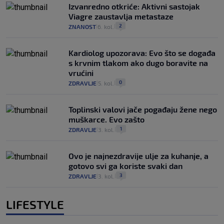
Izvanredno otkriće: Aktivni sastojak
Viagre zaustavlja metastaze
2
ZNANOST
6. kol.
|
|
Kardiolog upozorava: Evo što se događa
s krvnim tlakom ako dugo boravite na
vrućini
0
ZDRAVLJE
5. kol.
|
|
Toplinski valovi jače pogađaju žene nego
muškarce. Evo zašto
1
ZDRAVLJE
3. kol.
|
|
Ovo je najnezdravije ulje za kuhanje, a
gotovo svi ga koriste svaki dan
3
ZDRAVLJE
3. kol.
|
|
LIFESTYLE