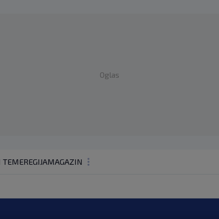
Oglas
1 TEME
REGIJA
MAGAZIN
N1 KOMENTAR
KOLUMNE