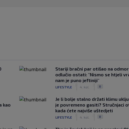
0
Stariji bračni par otišao na odmor u
odlučio ostati: "Nismo se htjeli vra
nam je puno jeftiniji"
|
|
0
LIFESTYLE
4. kol.
Je li bolje stalno držati klimu uklj
a kao
je povremeno gasiti? Stručnjaci o
kada ćete najviše uštedjeti
|
|
0
LIFESTYLE
4. kol.