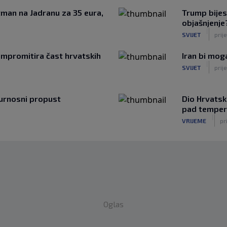
artman na Jadranu za 35 eura,
Trump bijes
objašnjenje?
|
SVIJET
prij
mpromitira čast hrvatskih
Iran bi mo
|
SVIJET
prije
igurnosni propust
Dio Hrvatsk
pad temper
|
VRIJEME
pr
Oglas