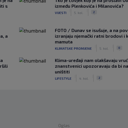
m je na
Tko je čovjek koji je na proslavi Ol
ti s
između Plenkovića i Milanovića?
|
|
2
VIJESTI
5. kol.
FOTO / Dunav se isušuje, a na pov
a, a
izranjaju njemački ratni brodovi i 
mamuta
|
|
0
KLIMATSKE PROMJENE
5. kol.
ca
Klima-uređaji nam olakšavaju vrući
šili
znanstvenici upozoravaju da bi n
uništiti
|
|
2
LIFESTYLE
4. kol.
Oglas