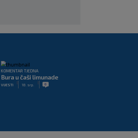
|
SK
prije 6 h
KOMENTAR TJEDNA
Bura u čaši limunade
|
|
0
VIJESTI
18. srp.