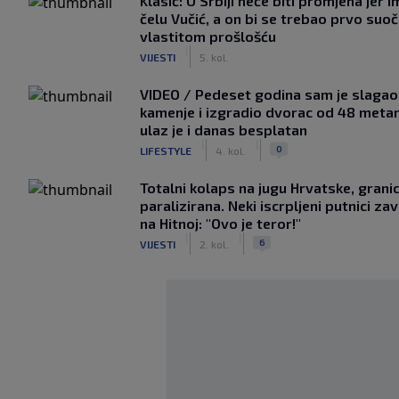
Klasić: U Srbiji neće biti promjena jer i
čelu Vučić, a on bi se trebao prvo suoči
vlastitom prošlošću
|
VIJESTI
5. kol.
VIDEO / Pedeset godina sam je slagao
kamenje i izgradio dvorac od 48 metar
ulaz je i danas besplatan
|
|
0
LIFESTYLE
4. kol.
Totalni kolaps na jugu Hrvatske, grani
paralizirana. Neki iscrpljeni putnici zavr
na Hitnoj: "Ovo je teror!"
|
|
6
VIJESTI
2. kol.