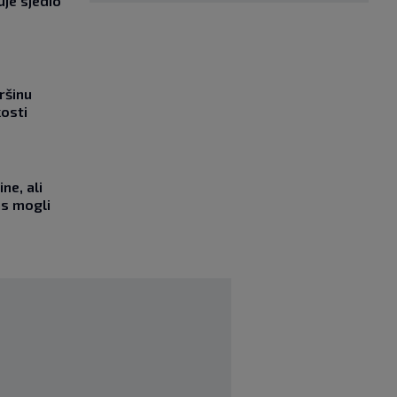
uje sjedio
ršinu
kosti
ne, ali
as mogli