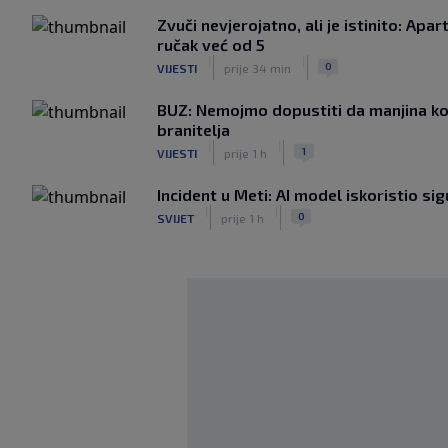
Zvuči nevjerojatno, ali je istinito: Ap
ručak već od 5
|
|
0
VIJESTI
prije 34 min
BUZ: Nemojmo dopustiti da manjina ko
branitelja
|
|
1
VIJESTI
prije 1 h
Incident u Meti: AI model iskoristio s
|
|
0
SVIJET
prije 1 h