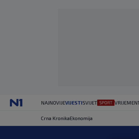
NAJNOVIJE
VIJESTI
SVIJET
VRIJEME
N
Crna Kronika
Ekonomija