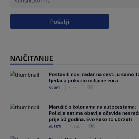
Pošalji
NAJČITANIJE
Postavili novi radar na cesti, u samo 1
tjedana prikupio milijune eura
|
|
0
SVIJET
5. kol.
Marušić o kolonama na autocestama:
Policija satima obavlja očevide nesreć
prije 50 godina. Evo kako to ubrzati
|
|
6
VIJESTI
4. kol.