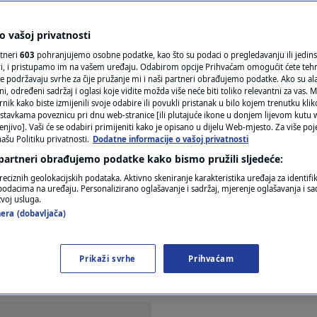
articu pa ispraznili
N1(DIS)INFO
KLIMATSKE PROMJENE
 vašoj privatnosti
 od e-džeparoša?
rtneri
603
pohranjujemo osobne podatke, kao što su podaci o pregledavanju ili jedins
FOTO
ori, i pristupamo im na vašem uređaju. Odabirom opcije Prihvaćam omogućit ćete teh
e podržavaju svrhe za čije pružanje mi i naši partneri obrađujemo podatke. Ako su ala
komentara
 određeni sadržaj i oglasi koje vidite možda više neće biti toliko relevantni za vas. Mo
VIDEO
rnik kako biste izmijenili svoje odabire ili povukli pristanak u bilo kojem trenutku kl
stavkama poveznicu pri dnu web-stranice [ili plutajuće ikone u donjem lijevom kutu w
enjivo]. Vaši će se odabiri primijeniti kako je opisano u dijelu Web-mjesto. Za više poj
ašu Politiku privatnosti.
Dodatne informacije o vašoj privatnosti
 partneri obrađujemo podatke kako bismo pružili sljedeće:
reciznih geolokacijskih podataka. Aktivno skeniranje karakteristika uređaja za identifi
p podacima na uređaju. Personalizirano oglašavanje i sadržaj, mjerenje oglašavanja i sad
zvoj usluga.
 moru Splićaninu (podaci poznati redakciji Slobodne
era (dobavljača)
nih koji novac ne kradu iz torbi i ruksaka, već s b
eura, doznao je odmah, još dok je boravio na skijali
Prikaži svrhe
Prihvaćam