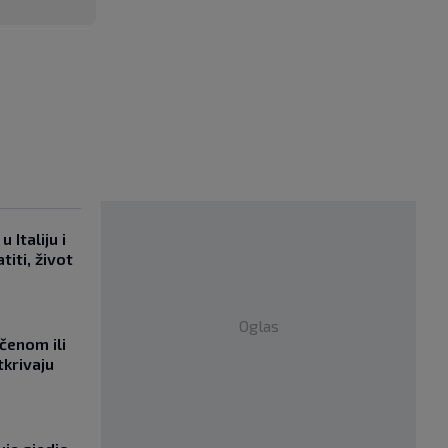
 Italiju i
titi, život
Oglas
učenom ili
tkrivaju