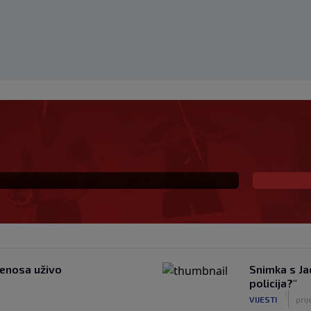
 Vatrene, opet je
naikos!
jenosa uživo
Snimka s Ja
policija?"
|
VIJESTI
prij