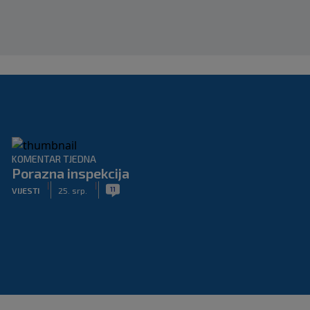
KOMENTAR TJEDNA
Porazna inspekcija
|
|
11
VIJESTI
25. srp.