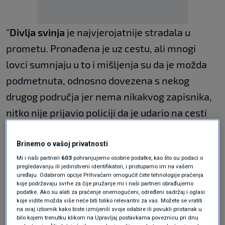
"
Divlja svinja
je najvjerojatnije stradala u
prometu. Pronađena je uz cestu, ali mnogi
lovci sumnjaju u to i mišljenja su da je možda
podmetnuta, odnosno dovezena s nekog
drugog područja jer nema nikakvog zapisnika,
nitko nije prijavio policiji da je udario na cesti
divlju svinju", dodao je Perić.
Nakon što je otkrivena, pozvali su veterinarsku
Brinemo o vašoj privatnosti
Mi i naši partneri
603
pohranjujemo osobne podatke, kao što su podaci o
službu čija je analiza potvrdila da životinja ima
pregledavanju ili jedinstveni identifikatori, i pristupamo im na vašem
svinjsku kugu
. Zbog svega toga Ministarstvo
uređaju. Odabirom opcije Prihvaćam omogućit ćete tehnologije praćenja
koje podržavaju svrhe za čije pružanje mi i naši partneri obrađujemo
poljoprivrede organiziralo je u utorak u Zadru
podatke. Ako su alati za praćenje onemogućeni, određeni sadržaj i oglasi
koje vidite možda više neće biti toliko relevantni za vas. Možete se vratiti
predavanje i sastanak s lovoovlaštenicima, na
na ovaj izbornik kako biste izmijenili svoje odabire ili povukli pristanak u
bilo kojem trenutku klikom na Upravljaj postavkama poveznicu pri dnu