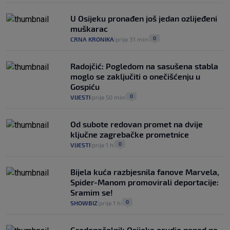
U Osijeku pronađen još jedan ozlijeđeni
muškarac
0
CRNA KRONIKA
prije 31 min
|
|
Radojčić: Pogledom na sasušena stabla
moglo se zaključiti o onečišćenju u
Gospiću
0
VIJESTI
prije 50 min
|
|
Od subote redovan promet na dvije
ključne zagrebačke prometnice
0
VIJESTI
prije 1 h
|
|
Bijela kuća razbjesnila fanove Marvela,
Spider-Manom promovirali deportacije:
Sramim se!
0
SHOWBIZ
prije 1 h
|
|
Gradonačelnik Osijeka osudio napad na