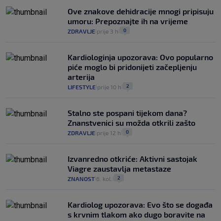
Ove znakove dehidracije mnogi pripisuju
umoru: Prepoznajte ih na vrijeme
0
ZDRAVLJE
prije 3 h
|
|
Kardiologinja upozorava: Ovo popularno
piće moglo bi pridonijeti začepljenju
arterija
2
LIFESTYLE
prije 10 h
|
|
Stalno ste pospani tijekom dana?
Znanstvenici su možda otkrili zašto
0
ZDRAVLJE
prije 12 h
|
|
Izvanredno otkriće: Aktivni sastojak
Viagre zaustavlja metastaze
2
ZNANOST
6. kol.
|
|
Kardiolog upozorava: Evo što se događa
s krvnim tlakom ako dugo boravite na