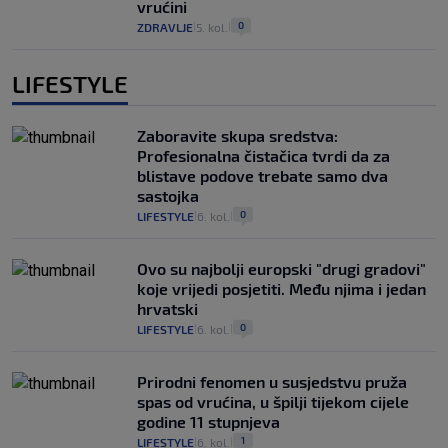
vrućini
0
ZDRAVLJE
5. kol.
|
|
LIFESTYLE
Zaboravite skupa sredstva:
Profesionalna čistačica tvrdi da za
blistave podove trebate samo dva
sastojka
0
LIFESTYLE
6. kol.
|
|
Ovo su najbolji europski "drugi gradovi"
koje vrijedi posjetiti. Među njima i jedan
hrvatski
0
LIFESTYLE
6. kol.
|
|
Prirodni fenomen u susjedstvu pruža
spas od vrućina, u špilji tijekom cijele
godine 11 stupnjeva
1
LIFESTYLE
6. kol.
|
|