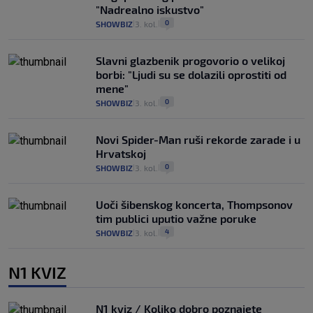
"Nadrealno iskustvo"
0
SHOWBIZ
3. kol.
|
|
Slavni glazbenik progovorio o velikoj
borbi: "Ljudi su se dolazili oprostiti od
mene"
0
SHOWBIZ
3. kol.
|
|
Novi Spider-Man ruši rekorde zarade i u
Hrvatskoj
0
SHOWBIZ
3. kol.
|
|
Uoči šibenskog koncerta, Thompsonov
tim publici uputio važne poruke
4
SHOWBIZ
3. kol.
|
|
N1 KVIZ
N1 kviz / Koliko dobro poznajete