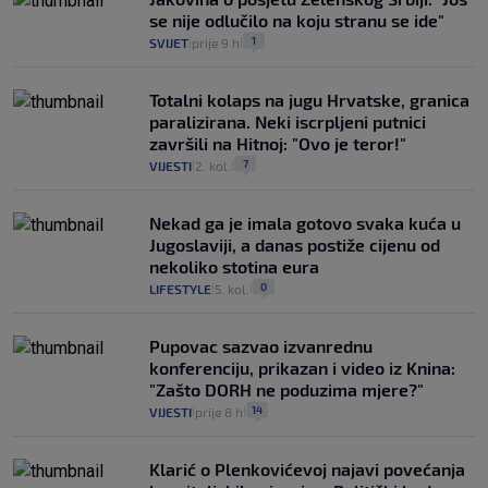
se nije odlučilo na koju stranu se ide"
1
SVIJET
prije 9 h
|
|
Totalni kolaps na jugu Hrvatske, granica
paralizirana. Neki iscrpljeni putnici
završili na Hitnoj: "Ovo je teror!"
7
VIJESTI
2. kol.
|
|
Nekad ga je imala gotovo svaka kuća u
Jugoslaviji, a danas postiže cijenu od
nekoliko stotina eura
0
LIFESTYLE
5. kol.
|
|
Pupovac sazvao izvanrednu
konferenciju, prikazan i video iz Knina:
"Zašto DORH ne poduzima mjere?"
14
VIJESTI
prije 8 h
|
|
Klarić o Plenkovićevoj najavi povećanja