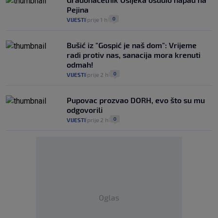
Pejina
0
VIJESTI
prije 1 h
|
|
Bušić iz "Gospić je naš dom": Vrijeme
radi protiv nas, sanacija mora krenuti
odmah!
0
VIJESTI
prije 2 h
|
|
Pupovac prozvao DORH, evo što su mu
odgovorili
0
VIJESTI
prije 2 h
|
|
Oglas