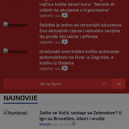
rajčica košta deset eura: "Nećete ih
vidjeti na akcijama u trgovinama"
8
VIJESTI
3. kol.
|
|
Selidba je jedno od stresnijih iskustava.
Evo aktualnih cijena i nekoliko savjeta
da prođe što lakše i jeftinije
0
VIJESTI
2. kol.
|
|
Izračunali smo koliko košta putovanje
automobilom na Hvar iz Zagreba, a
koliko iz Osijeka
14
VIJESTI
2. kol.
|
|
"Kći je otišla na more, a zaboravila
zdravstvenu iskaznicu". Kakva su prava
Idi na Sport
pacijenata izvan mjesta prebivališta?
1
VIJESTI
1. kol.
NAJNOVIJE
|
|
Kako spriječiti nasilje? "Tako da glavni
junaci naših priča budu oni koji pomažu,
Zašto se Vučić sastaje sa Zelenskim? U
a ne oni koji su pobijedili nekoga"
igri su Bruxelles, izbori i oružje
2
VIJESTI
30. srp.
|
|
0
REGIJA
prije 25 min
|
|