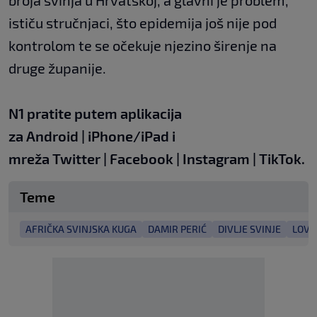
broja svinja u Hrvatskoj, a glavni je problem,
ističu stručnjaci, što epidemija još nije pod
kontrolom te se očekuje njezino širenje na
druge županije.
N1 pratite putem aplikacija
za
Android
|
iPhone/iPad
i
mreža
Twitter
|
Facebook
|
Instagram
|
TikTok.
Teme
AFRIČKA SVINJSKA KUGA
DAMIR PERIĆ
DIVLJE SVINJE
LOVC