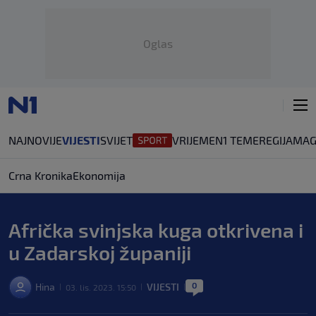
Oglas
NAJNOVIJE
VIJESTI
SVIJET
VRIJEME
N1 TEME
REGIJA
MAG
Crna Kronika
Ekonomija
Afrička svinjska kuga otkrivena i
u Zadarskoj županiji
0
Hina
VIJESTI
03. lis. 2023. 15:50
|
|
|