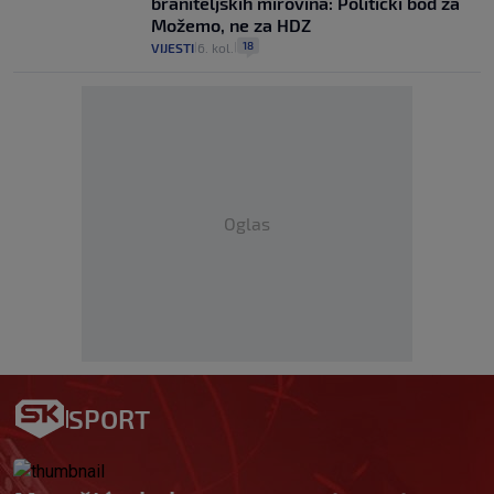
braniteljskih mirovina: Politički bod za
Možemo, ne za HDZ
18
VIJESTI
6. kol.
|
|
Oglas
SPORT