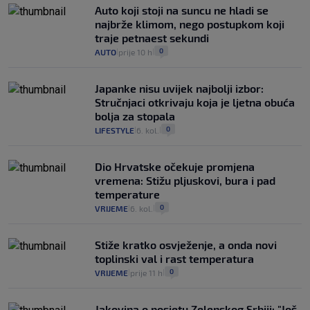
Auto koji stoji na suncu ne hladi se
najbrže klimom, nego postupkom koji
traje petnaest sekundi
0
AUTO
prije 10 h
|
|
Japanke nisu uvijek najbolji izbor:
Stručnjaci otkrivaju koja je ljetna obuća
bolja za stopala
0
LIFESTYLE
6. kol.
|
|
Dio Hrvatske očekuje promjena
vremena: Stižu pljuskovi, bura i pad
temperature
0
VRIJEME
6. kol.
|
|
Stiže kratko osvježenje, a onda novi
toplinski val i rast temperatura
0
VRIJEME
prije 11 h
|
|
Jakovina o posjetu Zelenskog Srbiji: "Još