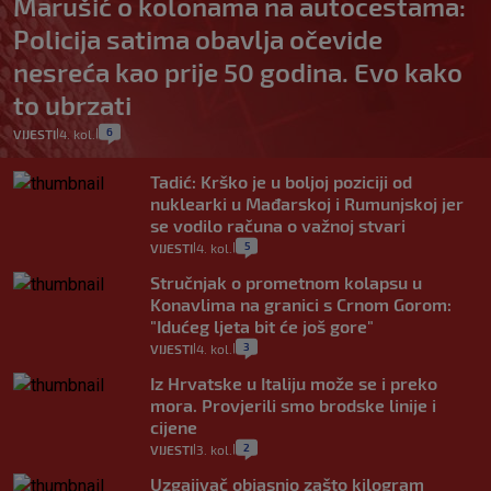
Marušić o kolonama na autocestama:
Policija satima obavlja očevide
nesreća kao prije 50 godina. Evo kako
to ubrzati
6
VIJESTI
4. kol.
|
|
Tadić: Krško je u boljoj poziciji od
nuklearki u Mađarskoj i Rumunjskoj jer
se vodilo računa o važnoj stvari
5
VIJESTI
4. kol.
|
|
Stručnjak o prometnom kolapsu u
Konavlima na granici s Crnom Gorom:
"Idućeg ljeta bit će još gore"
3
VIJESTI
4. kol.
|
|
Iz Hrvatske u Italiju može se i preko
mora. Provjerili smo brodske linije i
cijene
2
VIJESTI
3. kol.
|
|
Uzgajivač objasnio zašto kilogram