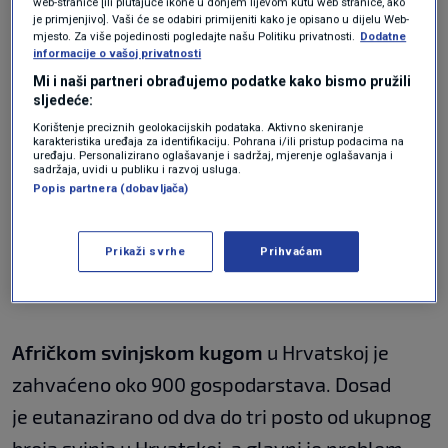
koji se odazvalo 70-ak lovoovlaštenika i lovaca
web-stranice [ili plutajuće ikone u donjem lijevom kutu web stranice, ako
je primjenjivo]. Vaši će se odabiri primijeniti kako je opisano u dijelu Web-
iz cijele županije.
mjesto. Za više pojedinosti pogledajte našu Politiku privatnosti.
Dodatne
informacije o vašoj privatnosti
Mi i naši partneri obrađujemo podatke kako bismo pružili
"U svim našim lovištima potrebno je provoditi
sljedeće:
stroge biosigurnosne mjere,
Korištenje preciznih geolokacijskih podataka. Aktivno skeniranje
karakteristika uređaja za identifikaciju. Pohrana i/ili pristup podacima na
uređaju. Personalizirano oglašavanje i sadržaj, mjerenje oglašavanja i
dezinfekciju obuće, opreme i vozila prije i
sadržaja, uvidi u publiku i razvoj usluga.
nakon lova. Lov nije zabranjen, ali moraju se
Popis partnera (dobavljača)
uzimati uzorci mesa i krvi za analizu ako se
ustrijeli divlja svinja i najstrože se zabranjuje
Prikaži svrhe
Prihvaćam
svako dijeljenje mesa tih životinja", ističe Perić.
Afričkom svinjskom kugom
u Hrvatskoj je
zahvaćeno oko 900 gospodarstava. Dosad
je eutanazirano od dva do tri posto od ukupnog