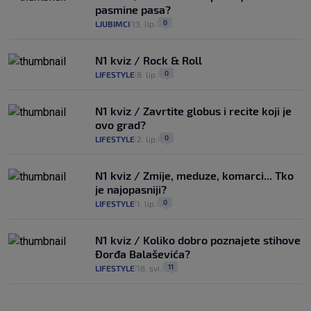
pasmine pasa?
0
LJUBIMCI
13. lip.
|
|
N1 kviz / Rock & Roll
0
LIFESTYLE
8. lip.
|
|
N1 kviz / Zavrtite globus i recite koji je
ovo grad?
0
LIFESTYLE
2. lip.
|
|
N1 kviz / Zmije, meduze, komarci... Tko
je najopasniji?
0
LIFESTYLE
1. lip.
|
|
N1 kviz / Koliko dobro poznajete stihove
Đorđa Balaševića?
11
LIFESTYLE
18. svi.
|
|