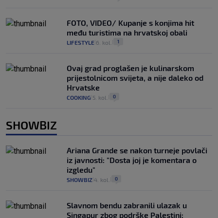
FOTO, VIDEO/ Kupanje s konjima hit
među turistima na hrvatskoj obali
1
LIFESTYLE
6. kol.
|
|
Ovaj grad proglašen je kulinarskom
prijestolnicom svijeta, a nije daleko od
Hrvatske
0
COOKING
5. kol.
|
|
SHOWBIZ
Ariana Grande se nakon turneje povlači
iz javnosti: "Dosta joj je komentara o
izgledu"
0
SHOWBIZ
4. kol.
|
|
Slavnom bendu zabranili ulazak u
Singapur zbog podrške Palestini: