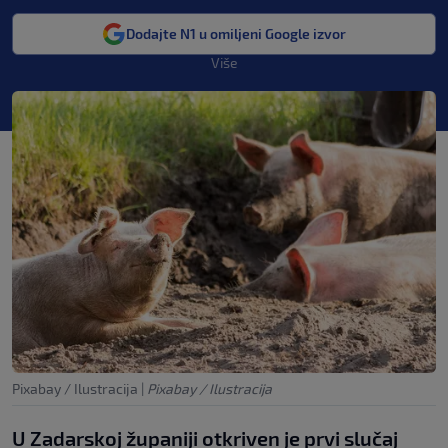
Dodajte N1 u omiljeni Google izvor
Više
Pixabay / Ilustracija
|
Pixabay / Ilustracija
U Zadarskoj županiji otkriven je prvi slučaj