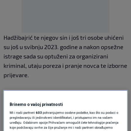
Hadžibajrić te njegov sin i još tri osobe uhićeni
su još u svibnju 2023. godine a nakon opsežne
istrage sada su optuženi za organizirani
kriminal, utaju poreza i pranje novca te izborne
prijevare.
U priopćenju županijskog tužiteljstva u
Sarajevu navode kako je u ovom slučaju u
Brinemo o vašoj privatnosti
pitanju bila kompleksna istraga u koju su bili
Mi i naši partneri
603
pohranjujemo osobne podatke, kao što su podaci o
pregledavanju ili jedinstveni identifikatori, i pristupamo im na vašem
uključeni i Hrvatska, Srbija, Francuska, Turska,
uređaju. Odabirom opcije Prihvaćam omogućit ćete tehnologije praćenja
koje podržavaju svrhe za čije pružanje mi i naši partneri obrađujemo