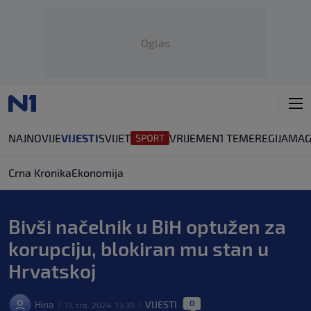
Oglas
NAJNOVIJE
VIJESTI
SVIJET
VRIJEME
N1 TEME
REGIJA
MAG
Crna Kronika
Ekonomija
Bivši načelnik u BiH optužen za
korupciju, blokiran mu stan u
Hrvatskoj
0
Hina
VIJESTI
17. tra. 2024. 13:35
|
|
|