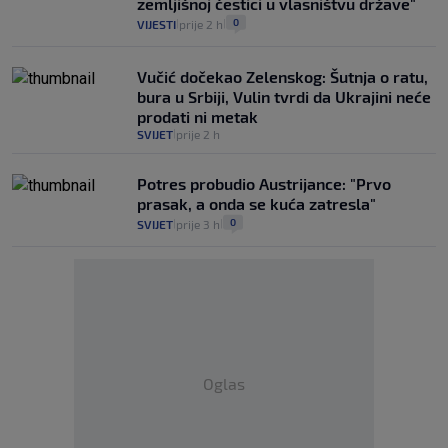
zemljišnoj čestici u vlasništvu države"
0
VIJESTI
prije 2 h
|
|
Vučić dočekao Zelenskog: Šutnja o ratu,
bura u Srbiji, Vulin tvrdi da Ukrajini neće
prodati ni metak
SVIJET
prije 2 h
|
Potres probudio Austrijance: "Prvo
prasak, a onda se kuća zatresla"
0
SVIJET
prije 3 h
|
|
Oglas