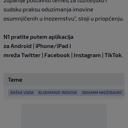
županije postavilo temelj za tužiteljsku i
sudsku praksu oduzimanja imovine
osumnjičenih u inozemstvu", stoji u priopćenju.
N1 pratite putem aplikacija
za
Android
|
iPhone/iPad
i
mreža
Twitter
|
Facebook
|
Instagram
|
TikTok
.
Teme
BAŠKA VODA
BLOKIRANJE IMOVINE
IBRAHIM HADŽIBAJRIĆ