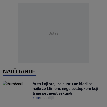
Oglas
NAJČITANIJE
Auto koji stoji na suncu ne hladi se
najbrže klimom, nego postupkom koji
traje petnaest sekundi
0
AUTO
7. kol.
|
|