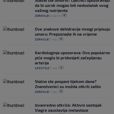
Stalno ste umorni? Liječnici upozoravaju
da bi uzrok mogao biti nedostatak ovog
važnog nutrijenta
0
ZDRAVLJE
prije 8 h
|
|
Ove znakove dehidracije mnogi pripisuju
umoru: Prepoznajte ih na vrijeme
0
ZDRAVLJE
7. kol.
|
|
Kardiologinja upozorava: Ovo popularno
piće moglo bi pridonijeti začepljenju
arterija
2
LIFESTYLE
7. kol.
|
|
Stalno ste pospani tijekom dana?
Znanstvenici su možda otkrili zašto
0
ZDRAVLJE
7. kol.
|
|
Izvanredno otkriće: Aktivni sastojak
Viagre zaustavlja metastaze