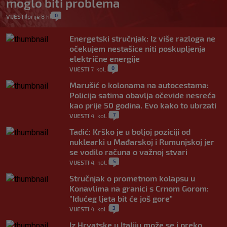
moglo biti problema
0
VIJESTI
prije 8 h
|
|
Energetski stručnjak: Iz više razloga ne
očekujem nestašice niti poskupljenja
električne energije
0
VIJESTI
7. kol.
|
|
Marušić o kolonama na autocestama:
Policija satima obavlja očevide nesreća
kao prije 50 godina. Evo kako to ubrzati
7
VIJESTI
4. kol.
|
|
Tadić: Krško je u boljoj poziciji od
nuklearki u Mađarskoj i Rumunjskoj jer
se vodilo računa o važnoj stvari
5
VIJESTI
4. kol.
|
|
Stručnjak o prometnom kolapsu u
Konavlima na granici s Crnom Gorom:
"Idućeg ljeta bit će još gore"
3
VIJESTI
4. kol.
|
|
Iz Hrvatske u Italiju može se i preko