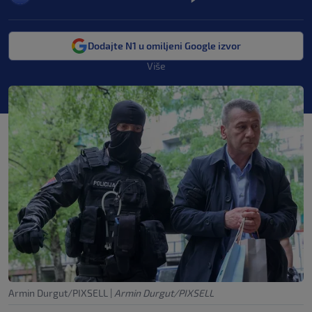
Dodajte N1 u omiljeni Google izvor
Više
Armin Durgut/PIXSELL
|
Armin Durgut/PIXSELL