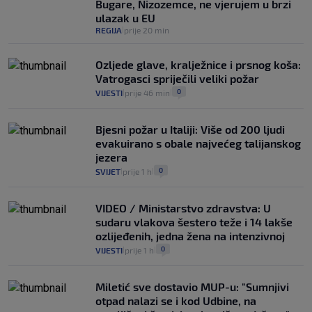
Bugare, Nizozemce, ne vjerujem u brzi
ulazak u EU
REGIJA
prije 20 min
|
Ozljede glave, kralježnice i prsnog koša:
Vatrogasci spriječili veliki požar
0
VIJESTI
prije 46 min
|
|
Bjesni požar u Italiji: Više od 200 ljudi
evakuirano s obale najvećeg talijanskog
jezera
0
SVIJET
prije 1 h
|
|
VIDEO / Ministarstvo zdravstva: U
sudaru vlakova šestero teže i 14 lakše
ozlijeđenih, jedna žena na intenzivnoj
0
VIJESTI
prije 1 h
|
|
Miletić sve dostavio MUP-u: "Sumnjivi
otpad nalazi se i kod Udbine, na