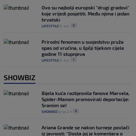
Ovo su najbolji europski "drugi gradovi"
koje vrijedi posjetiti. Među njima i jedan
hrvatski
0
LIFESTYLE
6. kol.
|
|
Prirodni fenomen u susjedstvu pruža
spas od vrućina, u špilji tijekom cijele
godine 11 stupnjeva
1
LIFESTYLE
6. kol.
|
|
SHOWBIZ
Bijela kuća razbjesnila fanove Marvela,
Spider-Manom promovirali deportacije:
Sramim se!
0
SHOWBIZ
prije 2 h
|
|
Ariana Grande se nakon turneje povlači
iz javnosti: "Dosta joj je komentara o