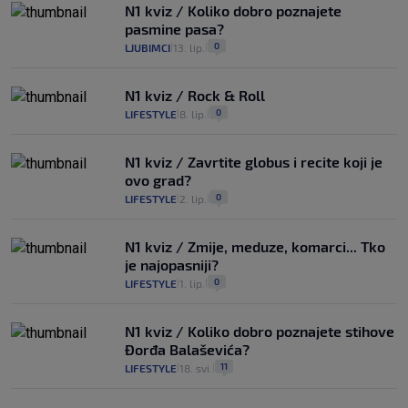
N1 kviz / Koliko dobro poznajete
pasmine pasa?
0
LJUBIMCI
13. lip.
|
|
N1 kviz / Rock & Roll
0
LIFESTYLE
8. lip.
|
|
N1 kviz / Zavrtite globus i recite koji je
ovo grad?
0
LIFESTYLE
2. lip.
|
|
N1 kviz / Zmije, meduze, komarci... Tko
je najopasniji?
0
LIFESTYLE
1. lip.
|
|
N1 kviz / Koliko dobro poznajete stihove
Đorđa Balaševića?
11
LIFESTYLE
18. svi.
|
|