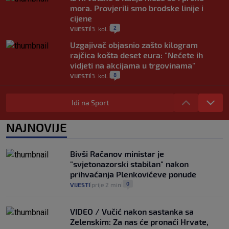
mora. Provjerili smo brodske linije i
cijene
2
VIJESTI
3. kol.
|
|
Uzgajivač objasnio zašto kilogram
rajčica košta deset eura: "Nećete ih
vidjeti na akcijama u trgovinama"
8
VIJESTI
3. kol.
|
|
Selidba je jedno od stresnijih iskustava.
Evo aktualnih cijena i nekoliko savjeta
Idi na Sport
da prođe što lakše i jeftinije
0
VIJESTI
2. kol.
NAJNOVIJE
|
|
Izračunali smo koliko košta putovanje
automobilom na Hvar iz Zagreba, a
Bivši Račanov ministar je
koliko iz Osijeka
"svjetonazorski stabilan" nakon
14
VIJESTI
2. kol.
|
|
prihvaćanja Plenkovićeve ponude
0
VIJESTI
prije 2 min
|
|
VIDEO / Vučić nakon sastanka sa
Zelenskim: Za nas će pronaći Hrvate,