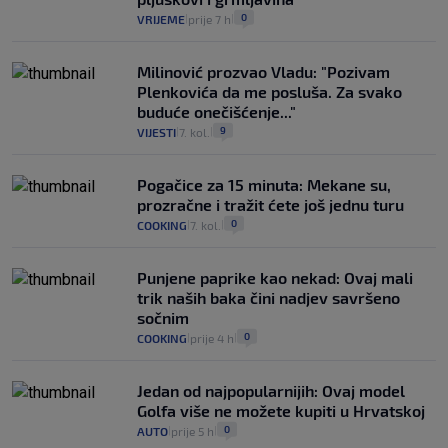
0
VRIJEME
prije 7 h
|
|
Milinović prozvao Vladu: "Pozivam
Plenkovića da me posluša. Za svako
buduće onečišćenje..."
9
VIJESTI
7. kol.
|
|
Pogačice za 15 minuta: Mekane su,
prozračne i tražit ćete još jednu turu
0
COOKING
7. kol.
|
|
Punjene paprike kao nekad: Ovaj mali
trik naših baka čini nadjev savršeno
sočnim
0
COOKING
prije 4 h
|
|
Jedan od najpopularnijih: Ovaj model
Golfa više ne možete kupiti u Hrvatskoj
0
AUTO
prije 5 h
|
|