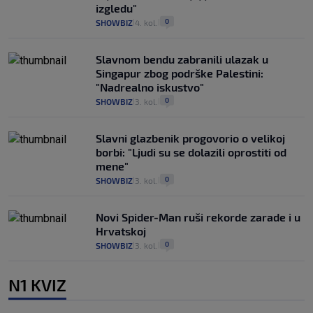
izgledu"
0
SHOWBIZ
4. kol.
|
|
Slavnom bendu zabranili ulazak u
Singapur zbog podrške Palestini:
"Nadrealno iskustvo"
0
SHOWBIZ
3. kol.
|
|
Slavni glazbenik progovorio o velikoj
borbi: "Ljudi su se dolazili oprostiti od
mene"
0
SHOWBIZ
3. kol.
|
|
Novi Spider-Man ruši rekorde zarade i u
Hrvatskoj
0
SHOWBIZ
3. kol.
|
|
N1 KVIZ