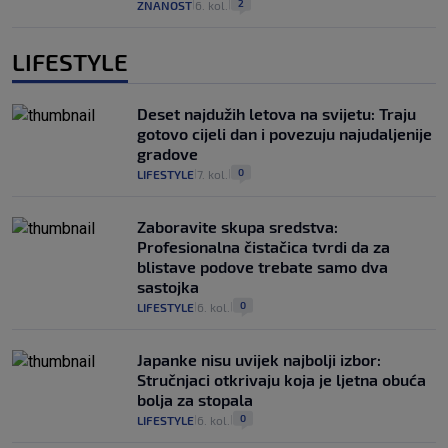
2
ZNANOST
6. kol.
|
|
LIFESTYLE
Deset najdužih letova na svijetu: Traju
gotovo cijeli dan i povezuju najudaljenije
gradove
0
LIFESTYLE
7. kol.
|
|
Zaboravite skupa sredstva:
Profesionalna čistačica tvrdi da za
blistave podove trebate samo dva
sastojka
0
LIFESTYLE
6. kol.
|
|
Japanke nisu uvijek najbolji izbor:
Stručnjaci otkrivaju koja je ljetna obuća
bolja za stopala
0
LIFESTYLE
6. kol.
|
|