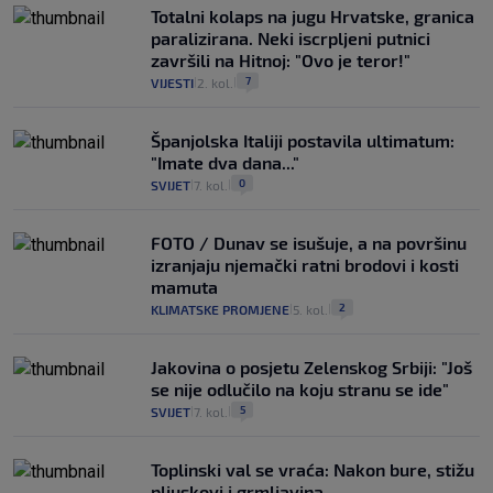
Totalni kolaps na jugu Hrvatske, granica
paralizirana. Neki iscrpljeni putnici
završili na Hitnoj: "Ovo je teror!"
7
VIJESTI
2. kol.
|
|
Španjolska Italiji postavila ultimatum:
"Imate dva dana..."
0
SVIJET
7. kol.
|
|
FOTO / Dunav se isušuje, a na površinu
izranjaju njemački ratni brodovi i kosti
mamuta
2
KLIMATSKE PROMJENE
5. kol.
|
|
Jakovina o posjetu Zelenskog Srbiji: "Još
se nije odlučilo na koju stranu se ide"
5
SVIJET
7. kol.
|
|
Toplinski val se vraća: Nakon bure, stižu
pljuskovi i grmljavina