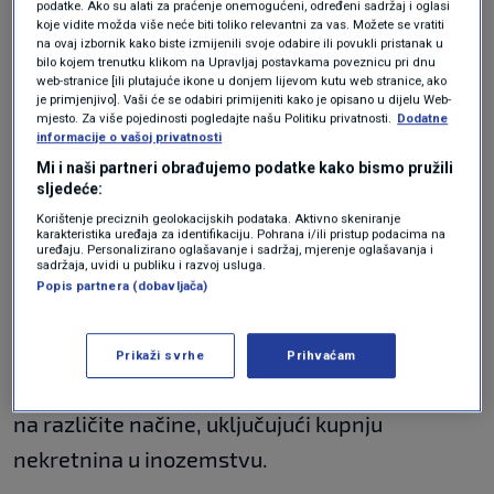
EUROPOL te misija UN na Kosovu.
podatke. Ako su alati za praćenje onemogućeni, određeni sadržaj i oglasi
koje vidite možda više neće biti toliko relevantni za vas. Možete se vratiti
Istraga je pokazala kako je nekadašnji
na ovaj izbornik kako biste izmijenili svoje odabire ili povukli pristanak u
bilo kojem trenutku klikom na Upravljaj postavkama poveznicu pri dnu
dugogodišnji načelnik sarajevske općine Stari
web-stranice [ili plutajuće ikone u donjem lijevom kutu web stranice, ako
je primjenjivo]. Vaši će se odabiri primijeniti kako je opisano u dijelu Web-
grad stvorio kriminalnu mrežu kroz koju je,
mjesto. Za više pojedinosti pogledajte našu Politiku privatnosti.
Dodatne
koristeći svoj službeni položaj, protuzakonito
informacije o vašoj privatnosti
Mi i naši partneri obrađujemo podatke kako bismo pružili
ustupao na korištenje drugim osobama
sljedeće:
nekretnine u općinskom vlasništvu i dopuštao
Korištenje preciznih geolokacijskih podataka. Aktivno skeniranje
karakteristika uređaja za identifikaciju. Pohrana i/ili pristup podacima na
protupravnu gradnju.
uređaju. Personalizirano oglašavanje i sadržaj, mjerenje oglašavanja i
sadržaja, uvidi u publiku i razvoj usluga.
Popis partnera (dobavljača)
Na taj su način on i članovi kriminalne skupine
ostvarili protupravnu imovinsku korist veću od
Prikaži svrhe
Prihvaćam
milijun i 300 tisuća eura koju su potom "prali"
na različite načine, uključujući kupnju
nekretnina u inozemstvu.