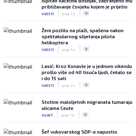
Ispitan načelnik Bošnjak, zabranjeno mu
približavanje čovjeku kojem je prijetio
|
|
0
VIJESTI
prije 1 h
Ženi pozlilo na plaži, spašena nakon
spektakularnog slijetanja pilota
helikoptera
|
|
0
VIJESTI
prije 1 h
Lasić: Kroz Konavle je u jednom vikendu
prošlo više od 40 tisuća ljudi, čekalo se
i do 15 sati
|
|
0
VIJESTI
prije 1 h
Stotine maloljetnih migranata tumaraju
ulicama Ceute
|
|
0
SVIJET
prije 1 h
Šef vukovarskog SDP-a napustio