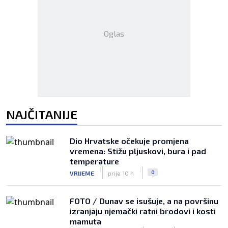
Oglas
NAJČITANIJE
Dio Hrvatske očekuje promjena
vremena: Stižu pljuskovi, bura i pad
temperature
|
|
0
VRIJEME
prije 10 h
FOTO / Dunav se isušuje, a na površinu
izranjaju njemački ratni brodovi i kosti
mamuta