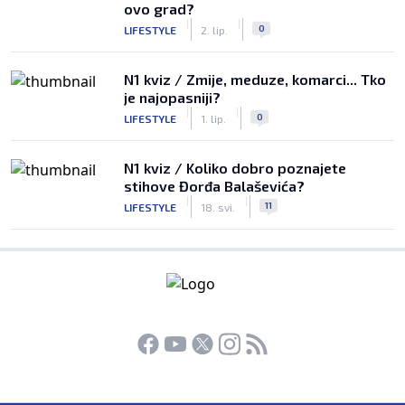
ovo grad?
|
|
0
LIFESTYLE
2. lip.
N1 kviz / Zmije, meduze, komarci... Tko
je najopasniji?
|
|
0
LIFESTYLE
1. lip.
N1 kviz / Koliko dobro poznajete
stihove Đorđa Balaševića?
|
|
11
LIFESTYLE
18. svi.