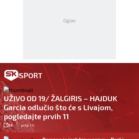
Oglas
SPORT
UŽIVO OD 19/ ŽALGIRIS – HAJDUK
Garcia odlučio što će s Livajom,
pogledajte prvih 11
|
SK
prije 1 h