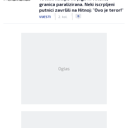
granica paralizirana. Neki iscrpljeni
putnici završili na Hitnoj: "Ovo je teror!"
|
|
6
VIJESTI
2. kol.
Oglas