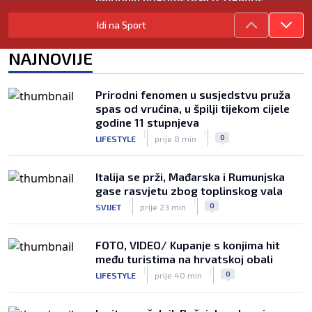
|
SK
prije 4 h
Idi na Sport
Garcia odabrao početnih 11 za Litvu?
Livaja se čini se vraća na klupu
NAJNOVIJE
|
SK
prije 9 h
Njemački kroničar govorio o Vuškoviću:
Prirodni fenomen u susjedstvu pruža
Ima samo jednu manu
spas od vrućina, u špilji tijekom cijele
|
godine 11 stupnjeva
SK
prije 7 h
|
|
0
LIFESTYLE
prije 8 min
Italija se prži, Mađarska i Rumunjska
gase rasvjetu zbog toplinskog vala
|
|
0
SVIJET
prije 23 min
FOTO, VIDEO/ Kupanje s konjima hit
među turistima na hrvatskoj obali
|
|
0
LIFESTYLE
prije 40 min