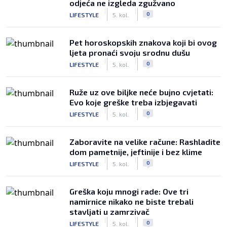
odjeća ne izgleda zgužvano
|
|
0
LIFESTYLE
5. kol.
Pet horoskopskih znakova koji bi ovog
ljeta pronaći svoju srodnu dušu
|
|
0
LIFESTYLE
5. kol.
Ruže uz ove biljke neće bujno cvjetati:
Evo koje greške treba izbjegavati
|
|
0
LIFESTYLE
5. kol.
Zaboravite na velike račune: Rashladite
dom pametnije, jeftinije i bez klime
|
|
0
LIFESTYLE
5. kol.
Greška koju mnogi rade: Ove tri
namirnice nikako ne biste trebali
stavljati u zamrzivač
|
|
0
LIFESTYLE
5. kol.