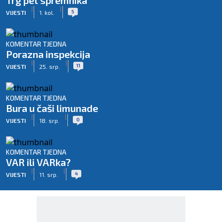
Trg pet spremnika
|
|
5
VIJESTI
1. kol.
KOMENTAR TJEDNA
Porazna inspekcija
|
|
11
VIJESTI
25. srp.
KOMENTAR TJEDNA
Bura u čaši limunade
|
|
0
VIJESTI
18. srp.
KOMENTAR TJEDNA
VAR ili VARka?
|
|
4
VIJESTI
11. srp.