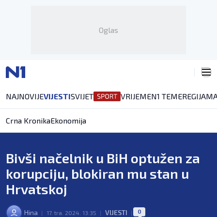
Oglas
NAJNOVIJE
VIJESTI
SVIJET
VRIJEME
N1 TEME
REGIJA
MA
Crna Kronika
Ekonomija
Bivši načelnik u BiH optužen za
korupciju, blokiran mu stan u
Hrvatskoj
0
Hina
VIJESTI
|
17. tra. 2024. 13:35
|
|