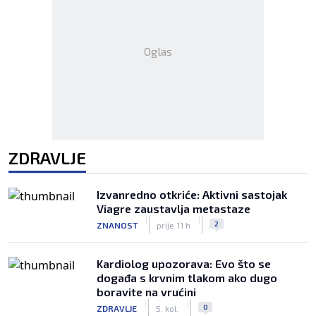
Oglas
ZDRAVLJE
Izvanredno otkriće: Aktivni sastojak
Viagre zaustavlja metastaze
|
|
2
ZNANOST
prije 11 h
Kardiolog upozorava: Evo što se
događa s krvnim tlakom ako dugo
boravite na vrućini
|
|
0
ZDRAVLJE
5. kol.