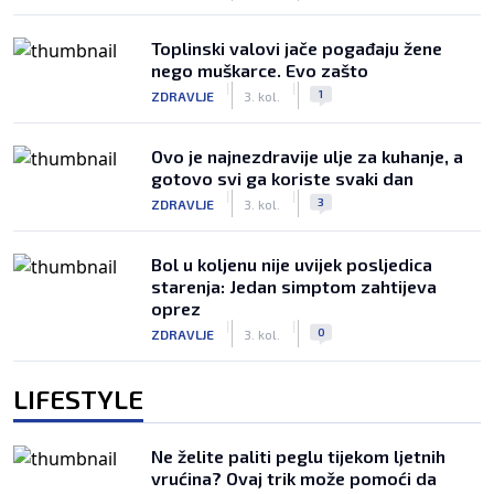
Toplinski valovi jače pogađaju žene
nego muškarce. Evo zašto
|
|
1
ZDRAVLJE
3. kol.
Ovo je najnezdravije ulje za kuhanje, a
gotovo svi ga koriste svaki dan
|
|
3
ZDRAVLJE
3. kol.
Bol u koljenu nije uvijek posljedica
starenja: Jedan simptom zahtijeva
oprez
|
|
0
ZDRAVLJE
3. kol.
LIFESTYLE
Ne želite paliti peglu tijekom ljetnih
vrućina? Ovaj trik može pomoći da