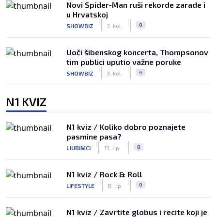
Novi Spider-Man ruši rekorde zarade i
u Hrvatskoj
|
|
0
SHOWBIZ
3. kol.
Uoči šibenskog koncerta, Thompsonov
tim publici uputio važne poruke
|
|
4
SHOWBIZ
3. kol.
N1 KVIZ
N1 kviz / Koliko dobro poznajete
pasmine pasa?
|
|
0
LJUBIMCI
13. lip.
N1 kviz / Rock & Roll
|
|
0
LIFESTYLE
8. lip.
N1 kviz / Zavrtite globus i recite koji je