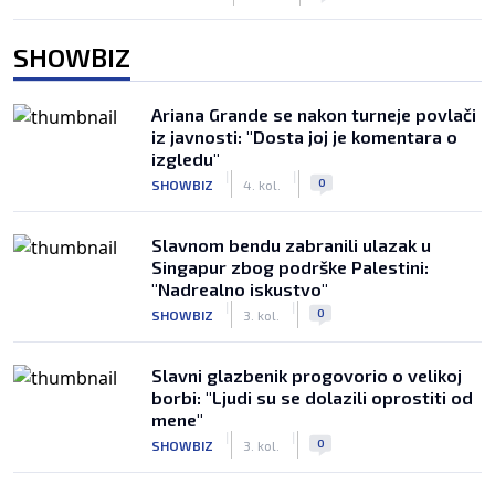
SHOWBIZ
Ariana Grande se nakon turneje povlači
iz javnosti: "Dosta joj je komentara o
izgledu"
|
|
0
SHOWBIZ
4. kol.
Slavnom bendu zabranili ulazak u
Singapur zbog podrške Palestini:
"Nadrealno iskustvo"
|
|
0
SHOWBIZ
3. kol.
Slavni glazbenik progovorio o velikoj
borbi: "Ljudi su se dolazili oprostiti od
mene"
|
|
0
SHOWBIZ
3. kol.