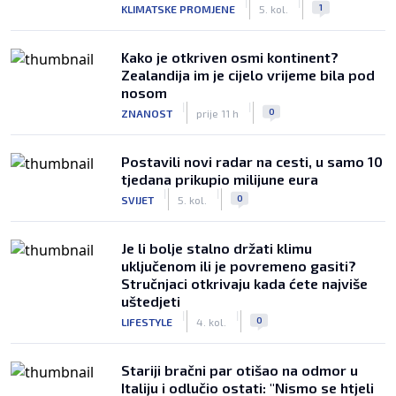
|
|
1
KLIMATSKE PROMJENE
5. kol.
Kako je otkriven osmi kontinent?
Zealandija im je cijelo vrijeme bila pod
nosom
|
|
0
ZNANOST
prije 11 h
Postavili novi radar na cesti, u samo 10
tjedana prikupio milijune eura
|
|
0
SVIJET
5. kol.
Je li bolje stalno držati klimu
uključenom ili je povremeno gasiti?
Stručnjaci otkrivaju kada ćete najviše
uštedjeti
|
|
0
LIFESTYLE
4. kol.
Stariji bračni par otišao na odmor u
Italiju i odlučio ostati: "Nismo se htjeli