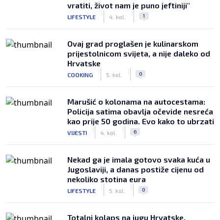
vratiti, život nam je puno jeftiniji"
|
|
1
LIFESTYLE
4. kol.
Ovaj grad proglašen je kulinarskom
prijestolnicom svijeta, a nije daleko od
Hrvatske
|
|
0
COOKING
5. kol.
Marušić o kolonama na autocestama:
Policija satima obavlja očevide nesreća
kao prije 50 godina. Evo kako to ubrzati
|
|
6
VIJESTI
4. kol.
Nekad ga je imala gotovo svaka kuća u
Jugoslaviji, a danas postiže cijenu od
nekoliko stotina eura
|
|
0
LIFESTYLE
5. kol.
Totalni kolaps na jugu Hrvatske,