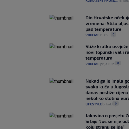
KLIMATSKE PROMJENE
5. kol
|
Dio Hrvatske očeku
vremena: Stižu pljusk
pad temperature
0
VRIJEME
6. kol.
|
|
Stiže kratko osvježe
novi toplinski val i r
temperatura
0
VRIJEME
prije 10 h
|
|
Nekad ga je imala g
svaka kuća u Jugoslav
danas postiže cijenu
nekoliko stotina eur
0
LIFESTYLE
5. kol.
|
|
Jakovina o posjetu 
Srbiji: "Još se nije od
koju stranu se ide"