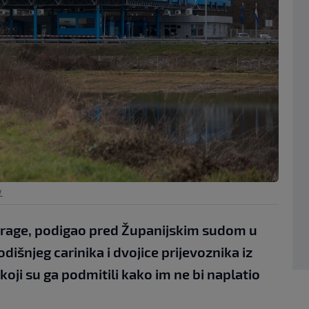
L
trage, podigao pred Županijskim sudom u
dišnjeg carinika i dvojice prijevoznika iz
 koji su ga podmitili kako im ne bi naplatio