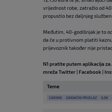
vrijednost robe, zatražio od 4
propustio bez daljnjeg službe
Međutim, 40-godišnjak je to od
da će u protivnom platiti kaznu
prijevoznik također nije prista
N1 pratite putem aplikacija za
mreža
Twitter
|
Facebook
|
In
Teme
CARINIK
GRANIČNI PRIJELAZ
ILOK