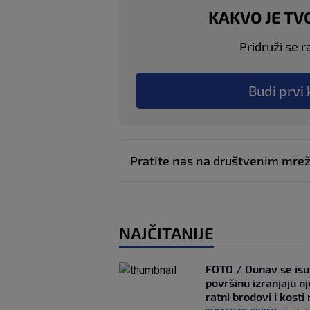
KAKVO JE TV
Pridruži se r
Budi prvi 
Pratite nas na društvenim mr
NAJČITANIJE
FOTO / Dunav se isu
površinu izranjaju n
ratni brodovi i kost