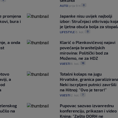
sekundi
.
|
0
AUTO
prije 9 h
|
|
je promjena
Japanke nisu uvijek najbolji
ovi, bura i
izbor: Stručnjaci otkrivaju koj
je ljetna obuća bolja za stopal
0
LIFESTYLE
6. kol.
|
|
nje, a onda
Klarić o Plenkovićevoj najavi
ast
povećanja braniteljskih
mirovina: Politički bod za
Možemo, ne za HDZ
18
VIJESTI
6. kol.
|
|
otovo
Totalni kolaps na jugu
iji, a
Hrvatske, granica paralizirana
 od
Neki iscrpljeni putnici završili
a
na Hitnoj: "Ovo je teror!"
7
VIJESTI
2. kol.
|
|
Zelenskog
Pupovac sazvao izvanrednu
lučilo na
konferenciju, prikazan i video 
Knina: "Zašto DORH ne