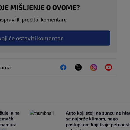
OJE MIŠLJENJE O OVOME?
aspravi ili pročitaj komentare
koji će ostaviti komentar
ežama
šuje, a na
Auto koji stoji na suncu ne hla
jemački
se najbrže klimom, nego
i mamuta
postupkom koji traje petnaest
2