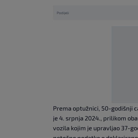
Podijeli
Prema optužnici, 50-godišnji c
je 4. srpnja 2024., prilikom ob
vozila kojim je upravljao 37-go
netočne podatke o deklariranoj 