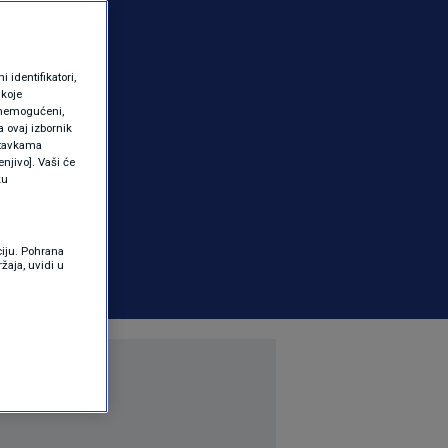
identifikatori,
 koje
 onemogućeni,
a ovaj izbornik
ostavkama
njivo]. Vaši će
ku
ciju. Pohrana
žaja, uvidi u