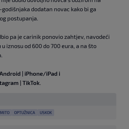
0-godišnjaka dodatan novac kako bi ga
nog postupanja.
bio pa je carinik ponovio zahtjev, navodeći
 u iznosu od 600 do 700 eura, a na što
o.
Android
|
iPhone/iPad
i
stagram
|
TikTok
.
MITO
OPTUŽNICA
USKOK