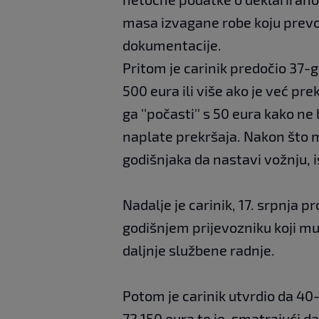
masa izvagane robe koju prev
dokumentacije.
Pritom je carinik predočio 37-
500 eura ili više ako je već pr
ga ''počasti'' s 50 eura kako n
naplate prekršaja. Nakon što mu
godišnjaka da nastavi vožnju, i
Nadalje je carinik, 17. srpnja p
godišnjem prijevozniku koji mu
daljnje službene radnje.
Potom je carinik utvrdio da 40-
72.150 eura te je, smatrajući d