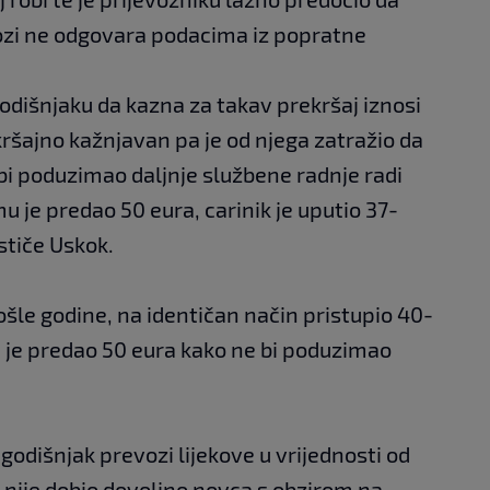
ozi ne odgovara podacima iz popratne
godišnjaku da kazna za takav prekršaj iznosi
ekršajno kažnjavan pa je od njega zatražio da
e bi poduzimao daljnje službene radnje radi
 je predao 50 eura, carinik je uputio 37-
stiče Uskok.
rošle godine, na identičan način pristupio 40-
 je predao 50 eura kako ne bi poduzimao
godišnjak prevozi lijekove u vrijednosti od
a nije dobio dovoljno novca s obzirom na