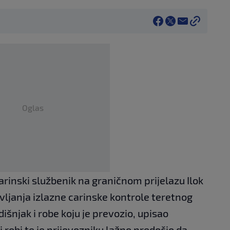
Oglas
arinski službenik na graničnom prijelazu Ilok
avljanja izlazne carinske kontrole teretnog
dišnjak i robe koju je prevozio, upisao
robi te je prijevozniku lažno predočio da