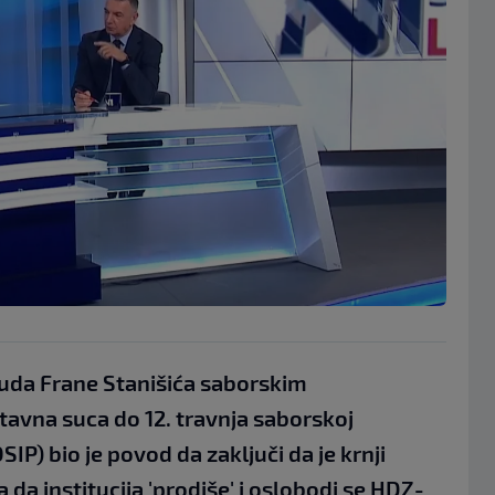
uda Frane Stanišića saborskim
tavna suca do 12. travnja saborskoj
SIP) bio je povod da zaključi da je krnji
 da institucija 'prodiše' i oslobodi se HDZ-