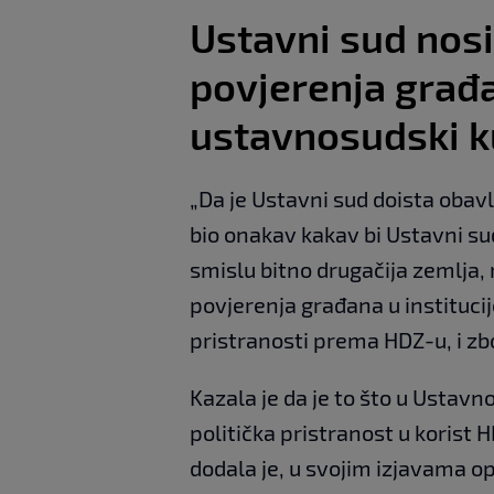
Ustavni sud nosi
povjerenja građan
ustavnosudski k
„Da je Ustavni sud doista obav
bio onakav kakav bi Ustavni sud
smislu bitno drugačija zemlja, 
povjerenja građana u institucije
pristranosti prema HDZ-u, i zb
Kazala je da je to što u Ustavn
politička pristranost u korist 
dodala je, u svojim izjavama o