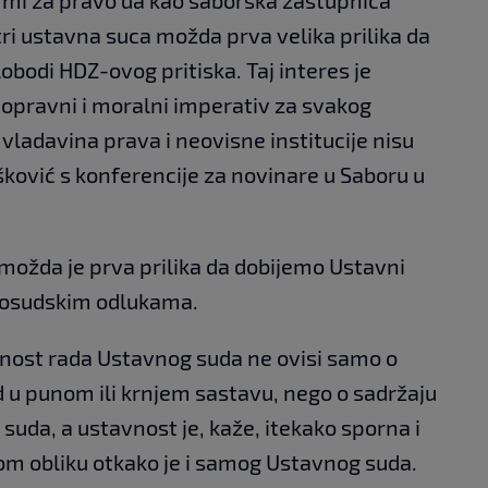
tri ustavna suca možda prva velika prilika da
lobodi HDZ-ovog pritiska. Taj interes je
nopravni i moralni imperativ za svakog
vladavina prava i neovisne institucije nisu
šković s konferencije za novinare u Saboru u
, možda je prva prilika da dobijemo Ustavni
vnosudskim odlukama.
vnost rada Ustavnog suda ne ovisi samo o
d u punom ili krnjem sastavu, nego o sadržaju
suda, a ustavnost je, kaže, itekako sporna i
om obliku otkako je i samog Ustavnog suda.