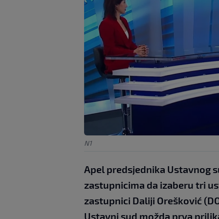
N1
Apel predsjednika Ustavnog s
zastupnicima da izaberu tri us
zastupnici Daliji Orešković (DO
Ustavni sud možda prva prilika