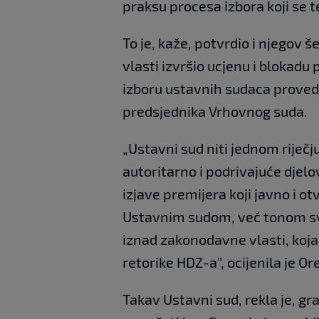
praksu procesa izbora koji se te
To je, kaže, potvrdio i njegov še
vlasti izvršio ucjenu i blokadu
izboru ustavnih sudaca proved
predsjednika Vrhovnog suda.
„Ustavni sud niti jednom riječju
autoritarno i podrivajuće dje
izjave premijera koji javno i o
Ustavnim sudom, već tonom sv
iznad zakonodavne vlasti, koja 
retorike HDZ-a”, ocijenila je Or
Takav Ustavni sud, rekla je, g