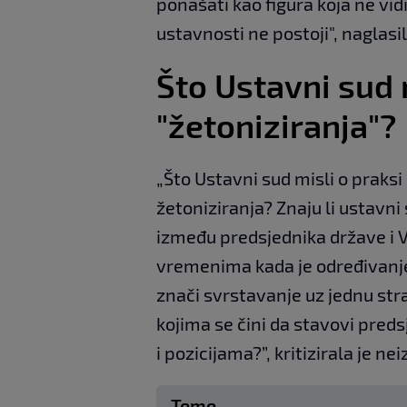
ponašati kao figura koja ne vidi
ustavnosti ne postoji", naglasil
Što Ustavni sud 
"žetoniziranja"?
„Što Ustavni sud misli o prak
žetoniziranja? Znaju li ustavni
između predsjednika države i V
vremenima kada je određivanje
znači svrstavanje uz jednu str
kojima se čini da stavovi pred
i pozicijama?”, kritizirala je n
Teme