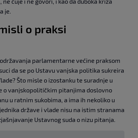
, ne čuje i ne govori, i kao da duboka kriza
a je.
misli o praksi
si održavanja parlamentarne većine praksom
 suci da se po Ustavu vanjska politika sukreira
lade? Što misle o izostanku te suradnje u
 o vanjskopolitičkim pitanjima doslovno
anu u ratnim sukobima, a ima ih nekoliko u
sjednika države i vlade nisu na istim stranama
eizjašnjavanje Ustavnog suda o nizu pitanja.