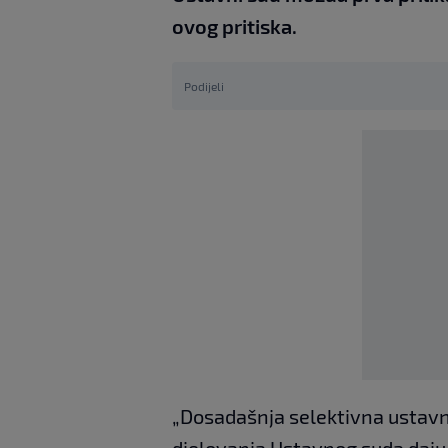
ovog pritiska.
Podijeli
„Dosadašnja selektivna ustavno
djelovanja Ustavnog suda daju