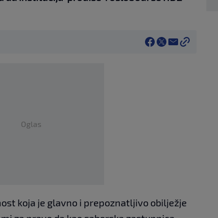
Oglas
st koja je glavno i prepoznatljivo obilježje
 mi za pravo da kao saborska zastupnica