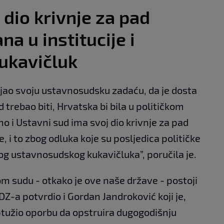
 dio krivnje za pad
a u institucije i
ukavičluk
ljao svoju ustavnosudsku zadaću, da je dosta
 trebao biti, Hrvatska bi bila u političkom
no i Ustavni sud ima svoj dio krivnje za pad
, i to zbog odluka koje su posljedica političke
og ustavnosudskog kukavičluka”, poručila je.
om sudu - otkako je ove naše države - postoji
HDZ-a potvrdio i Gordan Jandroković koji je,
ptužio oporbu da opstruira dugogodišnju