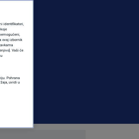
identifikatori,
 koje
 onemogućeni,
a ovaj izbornik
ostavkama
njivo]. Vaši će
ku
ciju. Pohrana
žaja, uvidi u