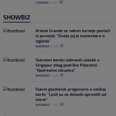
0
COOKING
5. kol.
|
|
SHOWBIZ
Ariana Grande se nakon turneje povlači
iz javnosti: "Dosta joj je komentara o
izgledu"
0
SHOWBIZ
4. kol.
|
|
Slavnom bendu zabranili ulazak u
Singapur zbog podrške Palestini:
"Nadrealno iskustvo"
0
SHOWBIZ
3. kol.
|
|
Slavni glazbenik progovorio o velikoj
borbi: "Ljudi su se dolazili oprostiti od
mene"
0
SHOWBIZ
3. kol.
|
|