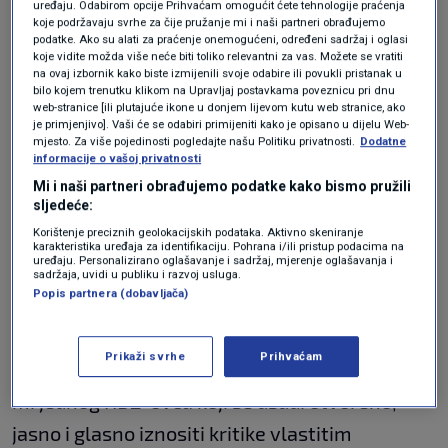
uređaju. Odabirom opcije Prihvaćam omogućit ćete tehnologije praćenja
HDZ-ovca..."
koje podržavaju svrhe za čije pružanje mi i naši partneri obrađujemo
podatke. Ako su alati za praćenje onemogućeni, određeni sadržaj i oglasi
koje vidite možda više neće biti toliko relevantni za vas. Možete se vratiti
na ovaj izbornik kako biste izmijenili svoje odabire ili povukli pristanak u
bilo kojem trenutku klikom na Upravljaj postavkama poveznicu pri dnu
web-stranice [ili plutajuće ikone u donjem lijevom kutu web stranice, ako
Osvrnula se i na riječ "narikača" koju je uputio
je primjenjivo]. Vaši će se odabiri primijeniti kako je opisano u dijelu Web-
Zoran Milanović, a mnogi na političkoj sceni,
mjesto. Za više pojedinosti pogledajte našu Politiku privatnosti.
Dodatne
informacije o vašoj privatnosti
posebice za vrijeme ove predsjedničke
Mi i naši partneri obrađujemo podatke kako bismo pružili
sljedeće:
kampanje, koriste ju: "Meni je narikača
Korištenje preciznih geolokacijskih podataka. Aktivno skeniranje
kompliment, taj epitet sam dobila zato što
karakteristika uređaja za identifikaciju. Pohrana i/ili pristup podacima na
uređaju. Personalizirano oglašavanje i sadržaj, mjerenje oglašavanja i
sam kritizirala nekoga tko je, manje više, na
sadržaja, uvidi u publiku i razvoj usluga.
Popis partnera (dobavljača)
istom području političkog spektra. Kritizirala
sam jednu situaciju i zato sam dobila udarac
Prikaži svrhe
Prihvaćam
natrag i preživjela ga, nastavila dalje. Navedite
mi jednog HDZ-ovca koji se usudi otvoreno,
jasno i glasno iznositi kritike vlastitim