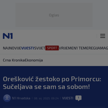
Oglas
NAJNOVIJE
VIJESTI
SVIJET
VRIJEME
N1 TEME
REGIJA
MAG
Crna Kronika
Ekonomija
Orešković žestoko po Primorcu:
Sučeljava se sam sa sobom!
1
N1 Hrvatska
VIJESTI
06. sij. 2025. 09:24
|
|
|