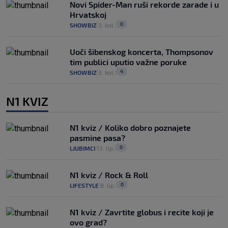
Novi Spider-Man ruši rekorde zarade i u
Hrvatskoj
0
SHOWBIZ
3. kol.
|
|
Uoči šibenskog koncerta, Thompsonov
tim publici uputio važne poruke
4
SHOWBIZ
3. kol.
|
|
N1 KVIZ
N1 kviz / Koliko dobro poznajete
pasmine pasa?
0
LJUBIMCI
13. lip.
|
|
N1 kviz / Rock & Roll
0
LIFESTYLE
8. lip.
|
|
N1 kviz / Zavrtite globus i recite koji je
ovo grad?