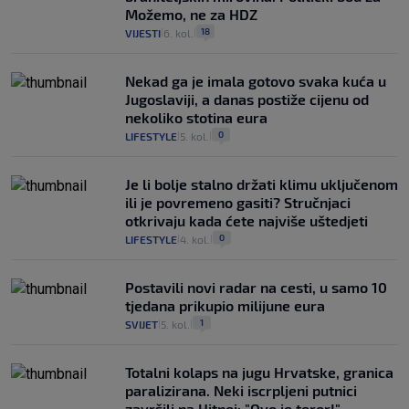
Možemo, ne za HDZ
18
VIJESTI
6. kol.
|
|
Nekad ga je imala gotovo svaka kuća u
Jugoslaviji, a danas postiže cijenu od
nekoliko stotina eura
0
LIFESTYLE
5. kol.
|
|
Je li bolje stalno držati klimu uključenom
ili je povremeno gasiti? Stručnjaci
otkrivaju kada ćete najviše uštedjeti
0
LIFESTYLE
4. kol.
|
|
Postavili novi radar na cesti, u samo 10
tjedana prikupio milijune eura
1
SVIJET
5. kol.
|
|
Totalni kolaps na jugu Hrvatske, granica
paralizirana. Neki iscrpljeni putnici
završili na Hitnoj: "Ovo je teror!"