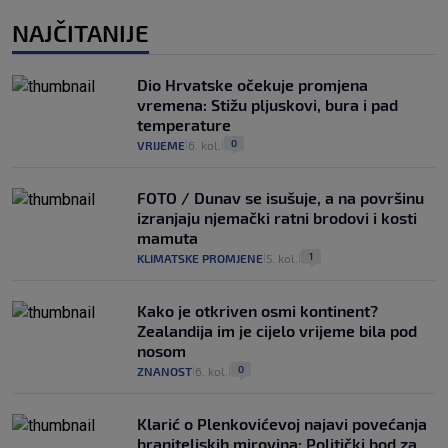
NAJČITANIJE
Dio Hrvatske očekuje promjena
vremena: Stižu pljuskovi, bura i pad
temperature
0
VRIJEME
6. kol.
|
|
FOTO / Dunav se isušuje, a na površinu
izranjaju njemački ratni brodovi i kosti
mamuta
1
KLIMATSKE PROMJENE
5. kol.
|
|
Kako je otkriven osmi kontinent?
Zealandija im je cijelo vrijeme bila pod
nosom
0
ZNANOST
6. kol.
|
|
Klarić o Plenkovićevoj najavi povećanja
braniteljskih mirovina: Politički bod za