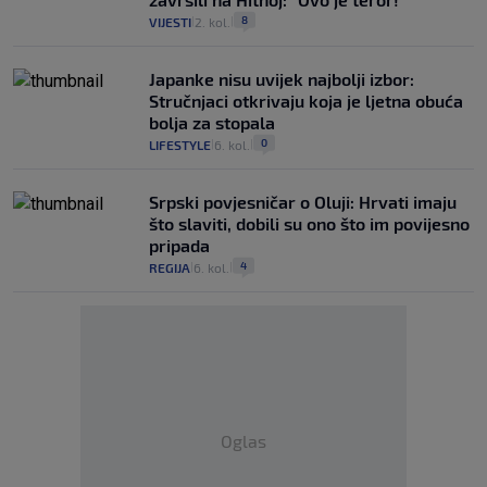
8
VIJESTI
2. kol.
|
|
Japanke nisu uvijek najbolji izbor:
Stručnjaci otkrivaju koja je ljetna obuća
bolja za stopala
0
LIFESTYLE
6. kol.
|
|
Srpski povjesničar o Oluji: Hrvati imaju
što slaviti, dobili su ono što im povijesno
pripada
4
REGIJA
6. kol.
|
|
Oglas