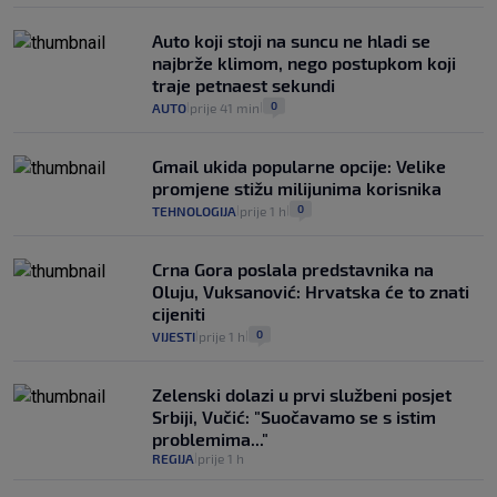
Auto koji stoji na suncu ne hladi se
najbrže klimom, nego postupkom koji
traje petnaest sekundi
0
AUTO
prije 41 min
|
|
Gmail ukida popularne opcije: Velike
promjene stižu milijunima korisnika
0
TEHNOLOGIJA
prije 1 h
|
|
Crna Gora poslala predstavnika na
Oluju, Vuksanović: Hrvatska će to znati
cijeniti
0
VIJESTI
prije 1 h
|
|
Zelenski dolazi u prvi službeni posjet
Srbiji, Vučić: "Suočavamo se s istim
problemima..."
REGIJA
prije 1 h
|