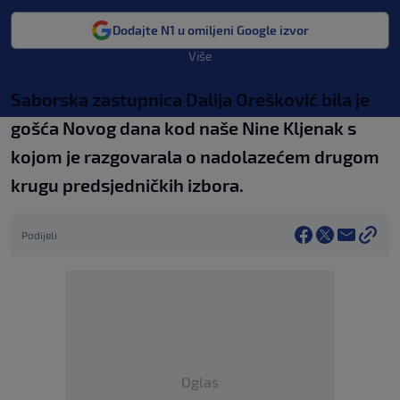
Dodajte N1 u omiljeni Google izvor
Više
Saborska zastupnica Dalija Orešković bila je
gošća Novog dana kod naše Nine Kljenak s
kojom je razgovarala o nadolazećem drugom
krugu predsjedničkih izbora.
Podijeli
Oglas