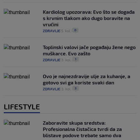
Kardiolog upozorava: Evo što se događa
s krvnim tlakom ako dugo boravite na
vrućini
0
ZDRAVLJE
5. kol.
|
|
Toplinski valovi jače pogađaju žene nego
muškarce. Evo zašto
1
ZDRAVLJE
3. kol.
|
|
Ovo je najnezdravije ulje za kuhanje, a
gotovo svi ga koriste svaki dan
3
ZDRAVLJE
3. kol.
|
|
LIFESTYLE
Zaboravite skupa sredstva:
Profesionalna čistačica tvrdi da za
blistave podove trebate samo dva