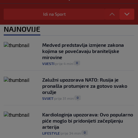
"Kći je otišla na more, a zaboravila
zdravstvenu iskaznicu". Kakva su prava
Idi na Sport
pacijenata izvan mjesta prebivališta?
1
VIJESTI
1. kol.
NAJNOVIJE
|
|
Provjerili smo "što ćemo onda" ako
Plenković na 15 dana ukine mjere: "Ne bi
Medved predstavlja izmjene zakona
se dogodilo ništa. Vlada se zaljubila u te
kojima se povećavaju braniteljske
intervencije"
mirovine
25
VIJESTI
30. srp.
|
|
0
VIJESTI
prije 4 min
|
|
Zalužni upozorava NATO: Rusija je
pronašla protumjere za gotovo svako
oružje
0
SVIJET
prije 31 min
|
|
Kardiologinja upozorava: Ovo popularno
piće moglo bi pridonijeti začepljenju
arterija
0
LIFESTYLE
prije 34 min
|
|