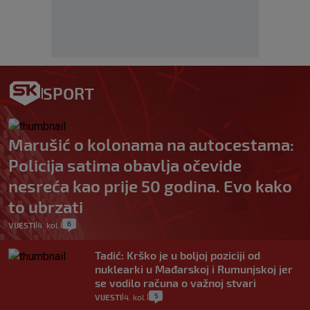
SPORT
Marušić o kolonama na autocestama:
Policija satima obavlja očevide
nesreća kao prije 50 godina. Evo kako
to ubrzati
6
VIJESTI
4. kol.
|
|
Tadić: Krško je u boljoj poziciji od
nuklearki u Mađarskoj i Rumunjskoj jer
se vodilo računa o važnoj stvari
5
VIJESTI
4. kol.
|
|