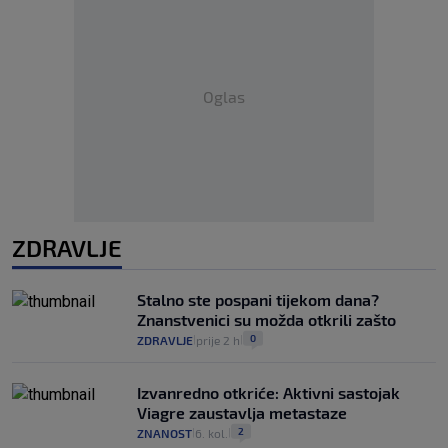
Oglas
ZDRAVLJE
Stalno ste pospani tijekom dana?
Znanstvenici su možda otkrili zašto
0
ZDRAVLJE
prije 2 h
|
|
Izvanredno otkriće: Aktivni sastojak
Viagre zaustavlja metastaze
2
ZNANOST
6. kol.
|
|