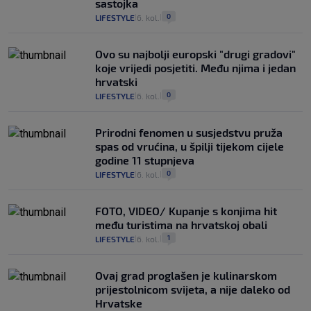
sastojka
0
LIFESTYLE
6. kol.
|
|
Ovo su najbolji europski "drugi gradovi"
koje vrijedi posjetiti. Među njima i jedan
hrvatski
0
LIFESTYLE
6. kol.
|
|
Prirodni fenomen u susjedstvu pruža
spas od vrućina, u špilji tijekom cijele
godine 11 stupnjeva
0
LIFESTYLE
6. kol.
|
|
FOTO, VIDEO/ Kupanje s konjima hit
među turistima na hrvatskoj obali
1
LIFESTYLE
6. kol.
|
|
Ovaj grad proglašen je kulinarskom
prijestolnicom svijeta, a nije daleko od
Hrvatske