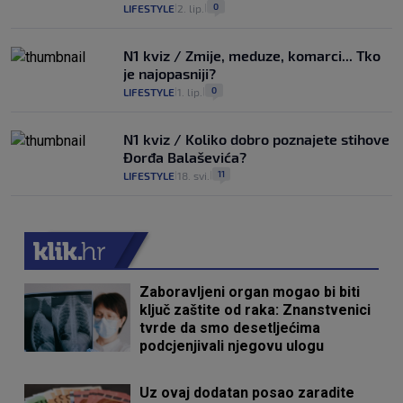
0
LIFESTYLE
2. lip.
|
|
N1 kviz / Zmije, meduze, komarci... Tko
je najopasniji?
0
LIFESTYLE
1. lip.
|
|
N1 kviz / Koliko dobro poznajete stihove
Đorđa Balaševića?
11
LIFESTYLE
18. svi.
|
|
Zaboravljeni organ mogao bi biti
ključ zaštite od raka: Znanstvenici
tvrde da smo desetljećima
podcjenjivali njegovu ulogu
Uz ovaj dodatan posao zaradite