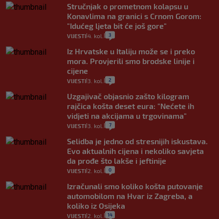
Stručnjak o prometnom kolapsu u
Konavlima na granici s Crnom Gorom:
"Idućeg ljeta bit će još gore"
3
VIJESTI
4. kol.
|
|
Iz Hrvatske u Italiju može se i preko
mora. Provjerili smo brodske linije i
cijene
2
VIJESTI
3. kol.
|
|
Uzgajivač objasnio zašto kilogram
rajčica košta deset eura: "Nećete ih
vidjeti na akcijama u trgovinama"
7
VIJESTI
3. kol.
|
|
Selidba je jedno od stresnijih iskustava.
Evo aktualnih cijena i nekoliko savjeta
da prođe što lakše i jeftinije
0
VIJESTI
2. kol.
|
|
Izračunali smo koliko košta putovanje
automobilom na Hvar iz Zagreba, a
koliko iz Osijeka
14
VIJESTI
2. kol.
|
|