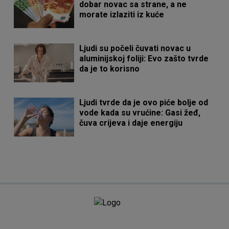
dobar novac sa strane, a ne
morate izlaziti iz kuće
Ljudi su počeli čuvati novac u
aluminijskoj foliji: Evo zašto tvrde
da je to korisno
Ljudi tvrde da je ovo piće bolje od
vode kada su vrućine: Gasi žeđ,
čuva crijeva i daje energiju