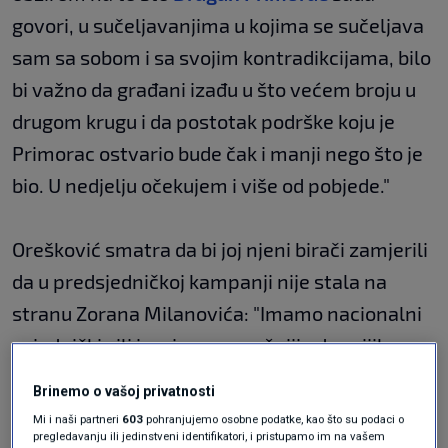
govori, u sučeljavanjima u kojima se sučeljava
sam sa sobom i sa svojim kontradikcijama, bilo
bi važno da građani izađu u što većem broju u
drugom krugu i da postotak podrške koju je
Primorac ostvario bude čak i manji nego što je
bio. U nedjelju očekujem i više od pobjede."
Orešković smatra da bi joj njeni birači zamjerili
da u predsjedničkoj kampanji nije stala na
stranu Zorana Milanovića: "Imamo nacionalni
zajednički cilj i on je puno važniji od ranijih
sukoba između mene i Zorana Milanovića."
Brinemo o vašoj privatnosti
"Navedite mi jednog
Mi i naši partneri
603
pohranjujemo osobne podatke, kao što su podaci o
pregledavanju ili jedinstveni identifikatori, i pristupamo im na vašem