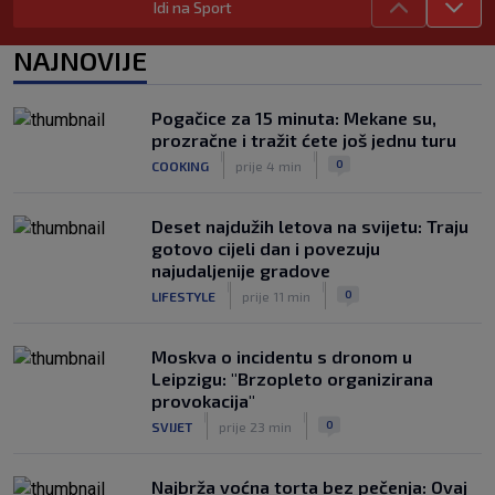
Idi na Sport
|
SK
prije 5 h
Trener Istre uoči Poljuda: Prvenstvo je
NAJNOVIJE
dugo, želimo pobijediti u svakoj
utakmici
|
Pogačice za 15 minuta: Mekane su,
SK
prije 5 h
prozračne i tražit ćete još jednu turu
Fruk je zbog ozljede napustio igru na
|
|
0
COOKING
prije 4 min
poluvremenu, u Rijeci su s pravom
zabrinuti
|
Deset najdužih letova na svijetu: Traju
SK
prije 6 h
gotovo cijeli dan i povezuju
najudaljenije gradove
|
|
0
LIFESTYLE
prije 11 min
Moskva o incidentu s dronom u
Leipzigu: "Brzopleto organizirana
provokacija"
|
|
0
SVIJET
prije 23 min
Najbrža voćna torta bez pečenja: Ovaj