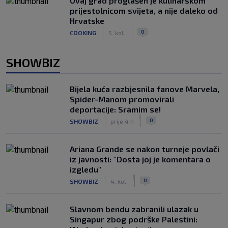
Ovaj grad proglašen je kulinarskom
prijestolnicom svijeta, a nije daleko od
Hrvatske
|
|
0
COOKING
5. kol.
SHOWBIZ
Bijela kuća razbjesnila fanove Marvela,
Spider-Manom promovirali
deportacije: Sramim se!
|
|
0
SHOWBIZ
prije 4 h
Ariana Grande se nakon turneje povlači
iz javnosti: "Dosta joj je komentara o
izgledu"
|
|
0
SHOWBIZ
4. kol.
Slavnom bendu zabranili ulazak u
Singapur zbog podrške Palestini: