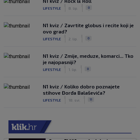
N1 kviz / Rock & Roll
|
|
0
LIFESTYLE
8. lip.
N1 kviz / Zavrtite globus i recite koji je
ovo grad?
|
|
0
LIFESTYLE
2. lip.
N1 kviz / Zmije, meduze, komarci... Tko
je najopasniji?
|
|
0
LIFESTYLE
1. lip.
N1 kviz / Koliko dobro poznajete
stihove Đorđa Balaševića?
|
|
11
LIFESTYLE
18. svi.