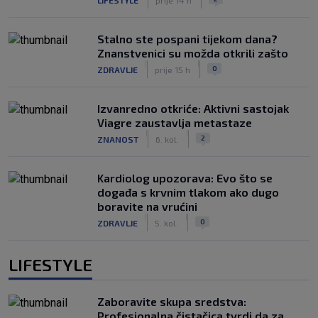
Stalno ste pospani tijekom dana?
Znanstvenici su možda otkrili zašto
|
|
0
ZDRAVLJE
prije 15 h
Izvanredno otkriće: Aktivni sastojak
Viagre zaustavlja metastaze
|
|
2
ZNANOST
6. kol.
Kardiolog upozorava: Evo što se
događa s krvnim tlakom ako dugo
boravite na vrućini
|
|
0
ZDRAVLJE
5. kol.
LIFESTYLE
Zaboravite skupa sredstva:
Profesionalna čistačica tvrdi da za