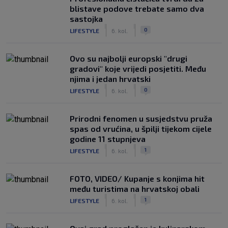
blistave podove trebate samo dva
sastojka
|
|
0
LIFESTYLE
6. kol.
Ovo su najbolji europski "drugi
gradovi" koje vrijedi posjetiti. Među
njima i jedan hrvatski
|
|
0
LIFESTYLE
6. kol.
Prirodni fenomen u susjedstvu pruža
spas od vrućina, u špilji tijekom cijele
godine 11 stupnjeva
|
|
1
LIFESTYLE
6. kol.
FOTO, VIDEO/ Kupanje s konjima hit
među turistima na hrvatskoj obali
|
|
1
LIFESTYLE
6. kol.