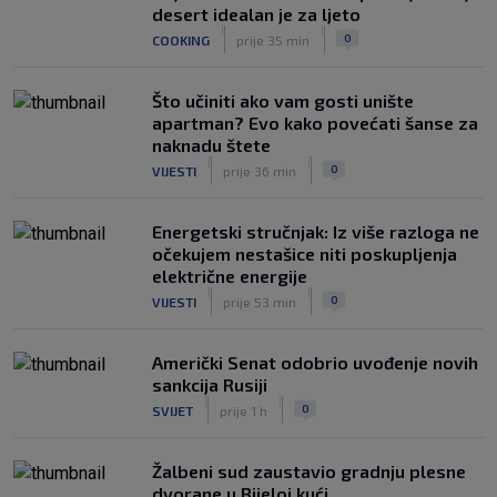
desert idealan je za ljeto
|
|
0
COOKING
prije 35 min
Što učiniti ako vam gosti unište
apartman? Evo kako povećati šanse za
naknadu štete
|
|
0
VIJESTI
prije 36 min
Energetski stručnjak: Iz više razloga ne
očekujem nestašice niti poskupljenja
električne energije
|
|
0
VIJESTI
prije 53 min
Američki Senat odobrio uvođenje novih
sankcija Rusiji
|
|
0
SVIJET
prije 1 h
Žalbeni sud zaustavio gradnju plesne
dvorane u Bijeloj kući