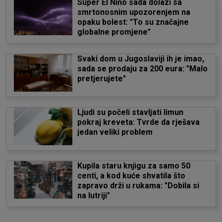
Super El Niño sada dolazi sa
smrtonosnim upozorenjem na
opaku bolest: "To su značajne
globalne promjene"
Svaki dom u Jugoslaviji ih je imao,
sada se prodaju za 200 eura: "Malo
pretjerujete"
Ljudi su počeli stavljati limun
pokraj kreveta: Tvrde da rješava
jedan veliki problem
Kupila staru knjigu za samo 50
centi, a kod kuće shvatila što
zapravo drži u rukama: "Dobila si
na lutriji"