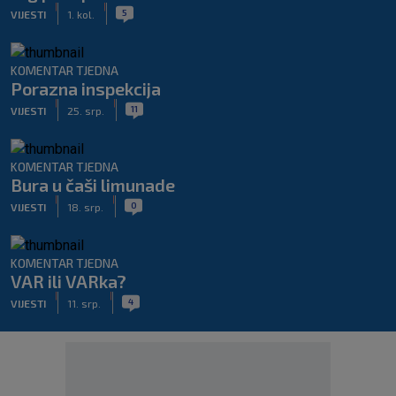
|
|
5
VIJESTI
1. kol.
KOMENTAR TJEDNA
Porazna inspekcija
|
|
11
VIJESTI
25. srp.
KOMENTAR TJEDNA
Bura u čaši limunade
|
|
0
VIJESTI
18. srp.
KOMENTAR TJEDNA
VAR ili VARka?
|
|
4
VIJESTI
11. srp.