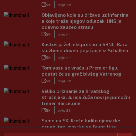
|
SK
prije 2 h
Objavljeno koje su države uz Infantina,
a koje traže njegov odlazak: HNS je
odavno zauzeo stranu
|
SK
prije 4 h
Kustošija želi ekspresno u SHNL! Bara
službeno doveo pojačanje iz Schalkea
|
SK
prije 4 h
Tomiyasu se vraća u Premier ligu,
postat će suigrač bivšeg Vatrenog
|
SK
prije 3 h
Veliko priznanje za hrvatskog
stručnjaka: Jurica Žuža novi je pomoćni
trener Barcelone
|
SK
prije 2 h
Samo na SK: Kreće ludilo njemačke
druge lige, evo tko su favoriti za
povratak u Bundesligu