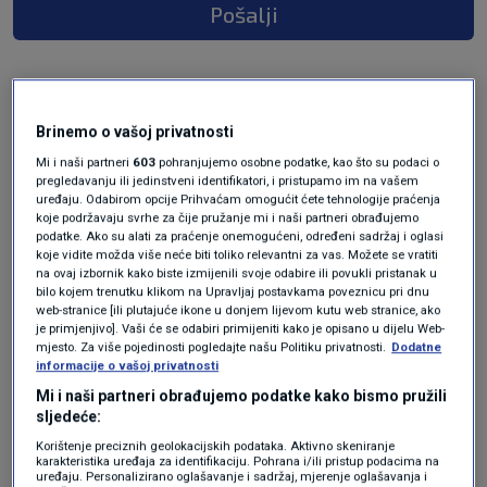
Pošalji
Brinemo o vašoj privatnosti
Mi i naši partneri
603
pohranjujemo osobne podatke, kao što su podaci o
pregledavanju ili jedinstveni identifikatori, i pristupamo im na vašem
uređaju. Odabirom opcije Prihvaćam omogućit ćete tehnologije praćenja
koje podržavaju svrhe za čije pružanje mi i naši partneri obrađujemo
podatke. Ako su alati za praćenje onemogućeni, određeni sadržaj i oglasi
Oglas
koje vidite možda više neće biti toliko relevantni za vas. Možete se vratiti
na ovaj izbornik kako biste izmijenili svoje odabire ili povukli pristanak u
bilo kojem trenutku klikom na Upravljaj postavkama poveznicu pri dnu
web-stranice [ili plutajuće ikone u donjem lijevom kutu web stranice, ako
je primjenjivo]. Vaši će se odabiri primijeniti kako je opisano u dijelu Web-
mjesto. Za više pojedinosti pogledajte našu Politiku privatnosti.
Dodatne
informacije o vašoj privatnosti
Mi i naši partneri obrađujemo podatke kako bismo pružili
sljedeće:
Korištenje preciznih geolokacijskih podataka. Aktivno skeniranje
karakteristika uređaja za identifikaciju. Pohrana i/ili pristup podacima na
uređaju. Personalizirano oglašavanje i sadržaj, mjerenje oglašavanja i