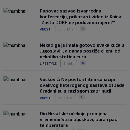
Pupovac sazvao izvanrednu
konferenciju, prikazan i video iz Knina:
"Zašto DORH ne poduzima mjere?"
|
|
14
VIJESTI
prije 12 h
Nekad ga je imala gotovo svaka kuća u
Jugoslaviji, a danas postiže cijenu od
nekoliko stotina eura
|
|
0
LIFESTYLE
5. kol.
Vučković: Ne postoji hitna sanacija
ovakvog heterogenog sastava otpada.
Građani su s razlogom zabrinuti!
|
|
13
VIJESTI
prije 11 h
Dio Hrvatske očekuje promjena
vremena: Stižu pljuskovi, bura i pad
temperature
|
|