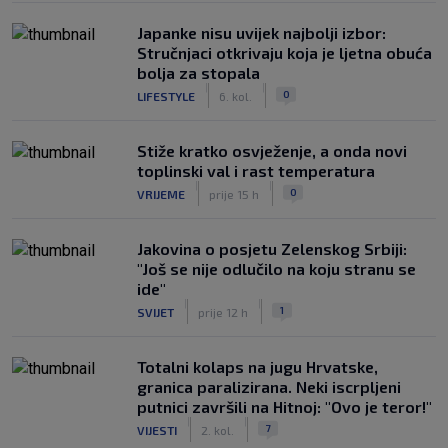
Japanke nisu uvijek najbolji izbor:
Stručnjaci otkrivaju koja je ljetna obuća
bolja za stopala
|
|
0
LIFESTYLE
6. kol.
Stiže kratko osvježenje, a onda novi
toplinski val i rast temperatura
|
|
0
VRIJEME
prije 15 h
Jakovina o posjetu Zelenskog Srbiji:
"Još se nije odlučilo na koju stranu se
ide"
|
|
1
SVIJET
prije 12 h
Totalni kolaps na jugu Hrvatske,
granica paralizirana. Neki iscrpljeni
putnici završili na Hitnoj: "Ovo je teror!"
|
|
7
VIJESTI
2. kol.