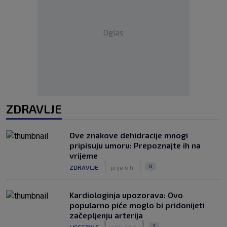
Oglas
ZDRAVLJE
Ove znakove dehidracije mnogi
pripisuju umoru: Prepoznajte ih na
vrijeme
|
|
0
ZDRAVLJE
prije 6 h
Kardiologinja upozorava: Ovo
popularno piće moglo bi pridonijeti
začepljenju arterija
|
|
2
LIFESTYLE
prije 14 h