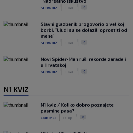
"Nadrealno iskustvo"
|
|
0
SHOWBIZ
3. kol.
Slavni glazbenik progovorio o velikoj
borbi: "Ljudi su se dolazili oprostiti od
mene"
|
|
0
SHOWBIZ
3. kol.
Novi Spider-Man ruši rekorde zarade i
u Hrvatskoj
|
|
0
SHOWBIZ
3. kol.
N1 KVIZ
N1 kviz / Koliko dobro poznajete
pasmine pasa?
|
|
0
LJUBIMCI
13. lip.