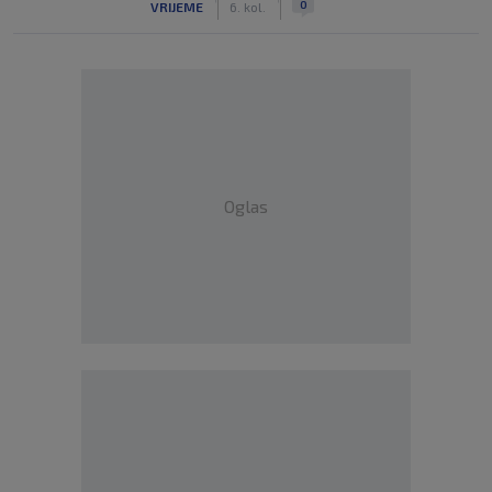
0
VRIJEME
6. kol.
Oglas