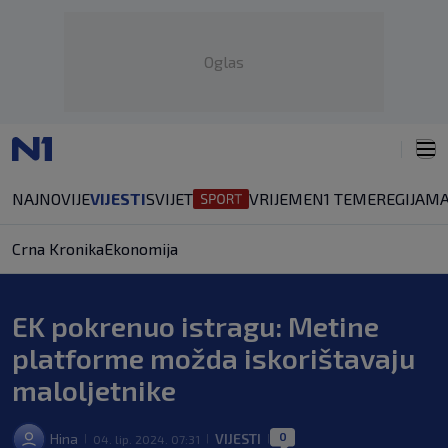
Oglas
NAJNOVIJE
VIJESTI
SVIJET
VRIJEME
N1 TEME
REGIJA
MA
Crna Kronika
Ekonomija
EK pokrenuo istragu: Metine
platforme možda iskorištavaju
maloljetnike
0
Hina
VIJESTI
04. lip. 2024. 07:31
|
|
|