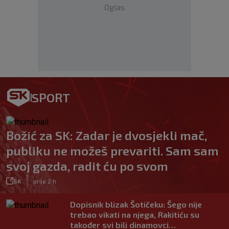
Oglas
SPORT
Božić za SK: Zadar je dvosjekli mač,
publiku ne možeš prevariti. Sam sam
svoj gazda, radit ću po svom
|
SK
prije 2 h
Dopisnik blizak Šotičeku: Šego nije
trebao vikati na njega, Rakitiću su
također svi bili dinamovci…