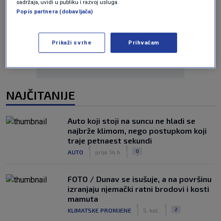
sadržaja, uvidi u publiku i razvoj usluga.
Popis partnera (dobavljača)
Oglas
Prikaži svrhe
Prihvaćam
NAJČITANIJE
Auto koji stoji na suncu ne hladi se
najbrže klimom, nego postupkom koji
traje petnaest sekundi
|
|
0
AUTO
prije 14 h
FOTO / Dunav se isušuje, a na površinu
izranjaju njemački ratni brodovi i kosti
mamuta
|
|
2
KLIMATSKE PROMJENE
5. kol.