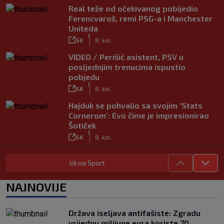
Real teže od očekivanog pobijedio
Ferencvaroš, remi PSG-a i Manchester
Uniteda
|
SK
8. kol.
VIDEO / Perišić asistent, PSV u
posljednjim trenucima ispustio
pobjedu
|
SK
8. kol.
Hajduk se pohvalio sa svojim ‘Stats
Cornerom’: Evo čime je impresionirao
Šotiček
|
SK
8. kol.
Vlašić strijelac za Torino; ova gesta sve
Idi na Sport
govori o njegovom statusu
|
SK
8. kol.
NAJNOVIJE
Trener Osijeka nakon demoliranja
Rudeša: ‘Pokazali smo puni potencijal’
|
Država iseljava antifašiste: Zgradu
SK
8. kol.
vrijednu milijune eura koriste 70