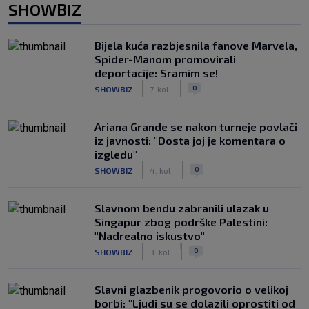
SHOWBIZ
Bijela kuća razbjesnila fanove Marvela,
Spider-Manom promovirali
deportacije: Sramim se!
|
|
0
SHOWBIZ
7. kol.
Ariana Grande se nakon turneje povlači
iz javnosti: "Dosta joj je komentara o
izgledu"
|
|
0
SHOWBIZ
4. kol.
Slavnom bendu zabranili ulazak u
Singapur zbog podrške Palestini:
"Nadrealno iskustvo"
|
|
0
SHOWBIZ
3. kol.
Slavni glazbenik progovorio o velikoj
borbi: "Ljudi su se dolazili oprostiti od