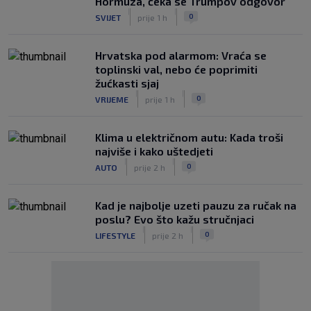
Hormuza, čeka se Trumpov odgovor
|
|
0
SVIJET
prije 1 h
Hrvatska pod alarmom: Vraća se
toplinski val, nebo će poprimiti
žućkasti sjaj
|
|
0
VRIJEME
prije 1 h
Klima u električnom autu: Kada troši
najviše i kako uštedjeti
|
|
0
AUTO
prije 2 h
Kad je najbolje uzeti pauzu za ručak na
poslu? Evo što kažu stručnjaci
|
|
0
LIFESTYLE
prije 2 h