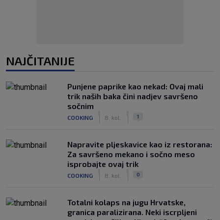
NAJČITANIJE
Punjene paprike kao nekad: Ovaj mali
trik naših baka čini nadjev savršeno
sočnim
|
|
1
COOKING
8. kol.
Napravite pljeskavice kao iz restorana:
Za savršeno mekano i sočno meso
isprobajte ovaj trik
|
|
0
COOKING
8. kol.
Totalni kolaps na jugu Hrvatske,
granica paralizirana. Neki iscrpljeni