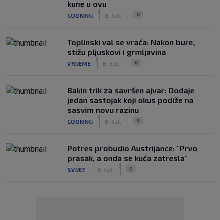
kune u ovu
|
|
0
COOKING
8. kol.
Toplinski val se vraća: Nakon bure,
stižu pljuskovi i grmljavina
|
|
0
VRIJEME
8. kol.
Bakin trik za savršen ajvar: Dodaje
jedan sastojak koji okus podiže na
sasvim novu razinu
|
|
0
COOKING
8. kol.
Potres probudio Austrijance: "Prvo
prasak, a onda se kuća zatresla"
|
|
0
SVIJET
8. kol.