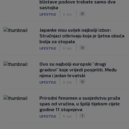
blistave podove trebate samo dva
sastojka
|
|
0
LIFESTYLE
6. kol.
Japanke nisu uvijek najbolji izbor:
Stručnjaci otkrivaju koja je ljetna obuća
bolja za stopala
|
|
0
LIFESTYLE
6. kol.
Ovo su najbolji europski "drugi
gradovi" koje vrijedi posjetiti. Među
njima i jedan hrvatski
|
|
0
LIFESTYLE
6. kol.
Prirodni fenomen u susjedstvu pruža
spas od vrućina, u špilji tijekom cijele
godine 11 stupnjeva
|
|
1
LIFESTYLE
6. kol.