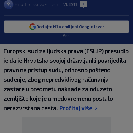
1
Hina
VIJESTI
07. svi. 2026. 17:06
|
|
|
Dodajte N1 u omiljeni Google izvor
Više
Europski sud za ljudska prava (ESLJP) presudio
je da je Hrvatska svojoj državljanki povrijedila
pravo na pristup sudu, odnosno pošteno
suđenje, zbog nepredvidivog računanja
zastare u predmetu naknade za oduzeto
zemljište koje je u međuvremenu postalo
nerazvrstana cesta.
Pročitaj više