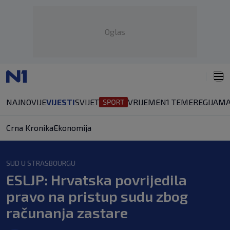
Oglas
NAJNOVIJE
VIJESTI
SVIJET
VRIJEME
N1 TEME
REGIJA
MA
Crna Kronika
Ekonomija
SUD U STRASBOURGU
ESLJP: Hrvatska povrijedila
pravo na pristup sudu zbog
računanja zastare