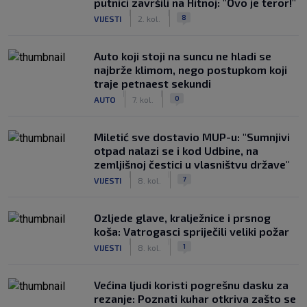
putnici završili na Hitnoj: "Ovo je teror!"
|
|
8
VIJESTI
2. kol.
Auto koji stoji na suncu ne hladi se
najbrže klimom, nego postupkom koji
traje petnaest sekundi
|
|
0
AUTO
7. kol.
Miletić sve dostavio MUP-u: "Sumnjivi
otpad nalazi se i kod Udbine, na
zemljišnoj čestici u vlasništvu države"
|
|
7
VIJESTI
8. kol.
Ozljede glave, kralježnice i prsnog
koša: Vatrogasci spriječili veliki požar
|
|
1
VIJESTI
8. kol.
Većina ljudi koristi pogrešnu dasku za
rezanje: Poznati kuhar otkriva zašto se