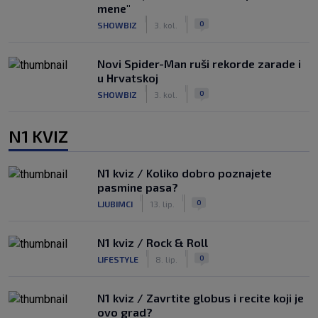
mene"
|
|
0
SHOWBIZ
3. kol.
Novi Spider-Man ruši rekorde zarade i
u Hrvatskoj
|
|
0
SHOWBIZ
3. kol.
N1 KVIZ
N1 kviz / Koliko dobro poznajete
pasmine pasa?
|
|
0
LJUBIMCI
13. lip.
N1 kviz / Rock & Roll
|
|
0
LIFESTYLE
8. lip.
N1 kviz / Zavrtite globus i recite koji je
ovo grad?