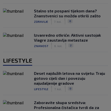
Stalno ste pospani tijekom dana?
Znanstvenici su možda otkrili zašto
|
|
0
ZDRAVLJE
7. kol.
Izvanredno otkriće: Aktivni sastojak
Viagre zaustavlja metastaze
|
|
2
ZNANOST
6. kol.
LIFESTYLE
Deset najdužih letova na svijetu: Traju
gotovo cijeli dan i povezuju
najudaljenije gradove
|
|
0
LIFESTYLE
7. kol.
Zaboravite skupa sredstva:
Profesionalna čistačica tvrdi da za