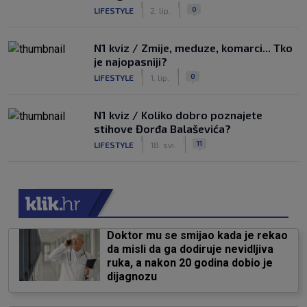
|
|
0
LIFESTYLE
2. lip.
N1 kviz / Zmije, meduze, komarci... Tko
je najopasniji?
|
|
0
LIFESTYLE
1. lip.
N1 kviz / Koliko dobro poznajete
stihove Đorđa Balaševića?
|
|
11
LIFESTYLE
18. svi.
Doktor mu se smijao kada je rekao
da misli da ga dodiruje nevidljiva
ruka, a nakon 20 godina dobio je
dijagnozu