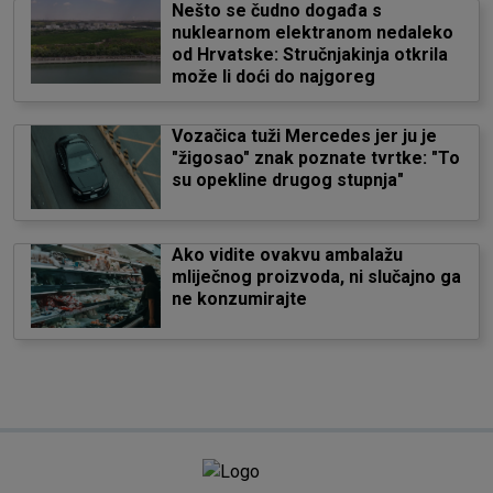
Nešto se čudno događa s
nuklearnom elektranom nedaleko
od Hrvatske: Stručnjakinja otkrila
može li doći do najgoreg
Vozačica tuži Mercedes jer ju je
"žigosao" znak poznate tvrtke: "To
su opekline drugog stupnja"
Ako vidite ovakvu ambalažu
mliječnog proizvoda, ni slučajno ga
ne konzumirajte