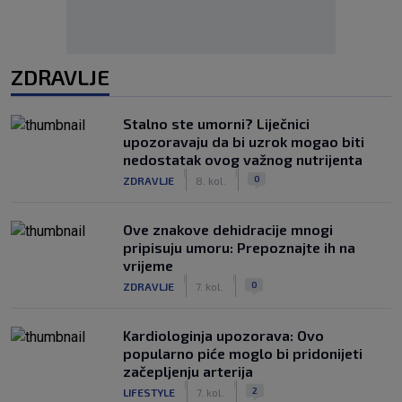
ZDRAVLJE
Stalno ste umorni? Liječnici
upozoravaju da bi uzrok mogao biti
nedostatak ovog važnog nutrijenta
|
|
0
ZDRAVLJE
8. kol.
Ove znakove dehidracije mnogi
pripisuju umoru: Prepoznajte ih na
vrijeme
|
|
0
ZDRAVLJE
7. kol.
Kardiologinja upozorava: Ovo
popularno piće moglo bi pridonijeti
začepljenju arterija
|
|
2
LIFESTYLE
7. kol.