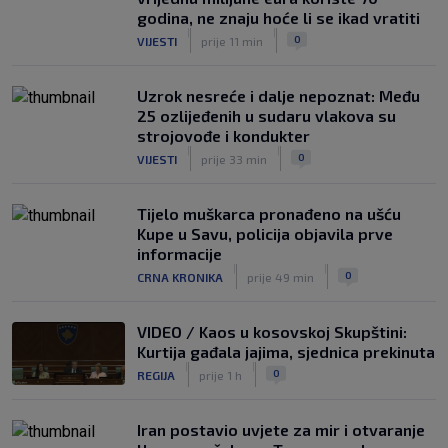
VIDEO / Potez kakav se rijetko viđa:
godina, ne znaju hoće li se ikad vratiti
Kada pomoć nije stigla, na rukama je
|
|
0
VIJESTI
prije 11 min
iznio suigrača u bolovima
|
SK
8. kol.
Uzrok nesreće i dalje nepoznat: Među
25 ozlijeđenih u sudaru vlakova su
strojovođe i kondukter
|
|
0
VIJESTI
prije 33 min
Tijelo muškarca pronađeno na ušću
Kupe u Savu, policija objavila prve
informacije
|
|
0
CRNA KRONIKA
prije 49 min
VIDEO / Kaos u kosovskoj Skupštini:
Kurtija gađala jajima, sjednica prekinuta
|
|
0
REGIJA
prije 1 h
Iran postavio uvjete za mir i otvaranje