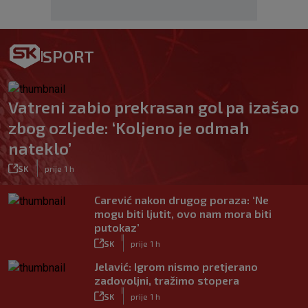
SPORT
Vatreni zabio prekrasan gol pa izašao
zbog ozljede: ‘Koljeno je odmah
nateklo’
|
SK
prije 1 h
Carević nakon drugog poraza: ‘Ne
mogu biti ljutit, ovo nam mora biti
putokaz’
|
SK
prije 1 h
Jelavić: Igrom nismo pretjerano
zadovoljni, tražimo stopera
|
SK
prije 1 h