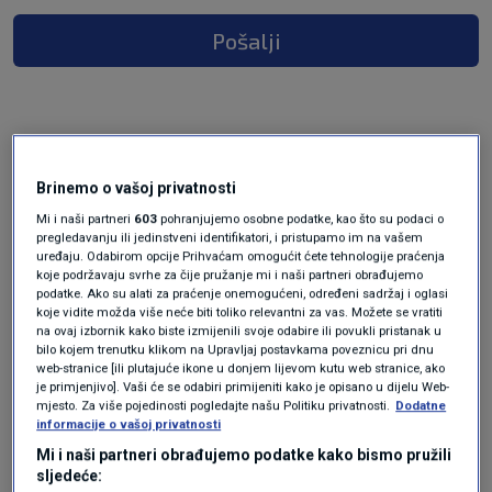
Pošalji
prije 4 mjeseci
zorica jerković
Brinemo o vašoj privatnosti
Mi i naši partneri
603
pohranjujemo osobne podatke, kao što su podaci o
Talenti u pravosuđu neznaju ni ZAsTARU
pregledavanju ili jedinstveni identifikatori, i pristupamo im na vašem
uređaju. Odabirom opcije Prihvaćam omogućit ćete tehnologije praćenja
IZRAČUNAT. Mada građani znaju da toliko
koje podržavaju svrhe za čije pružanje mi i naši partneri obrađujemo
matematički nisu bedasti, već ZAsTARU koriste
podatke. Ako su alati za praćenje onemogućeni, određeni sadržaj i oglasi
koje vidite možda više neće biti toliko relevantni za vas. Možete se vratiti
kao alibi kad ne žele donijeti pravednu i logičnu
na ovaj izbornik kako biste izmijenili svoje odabire ili povukli pristanak u
presudu, posebice u sporovima s lokalnim
bilo kojem trenutku klikom na Upravljaj postavkama poveznicu pri dnu
šerifima, pa nakon što se sutkinje izredaju (cijeli
web-stranice [ili plutajuće ikone u donjem lijevom kutu web stranice, ako
je primjenjivo]. Vaši će se odabiri primijeniti kako je opisano u dijelu Web-
niz njih kad je gusto prekida i ide na porodiljski, u
mjesto. Za više pojedinosti pogledajte našu Politiku privatnosti.
Dodatne
trajanju desetljeća )DONOsE PREsUDU -Zastara.
informacije o vašoj privatnosti
Mi i naši partneri obrađujemo podatke kako bismo pružili
Odgovor
sljedeće: