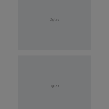
Oglas
Oglas