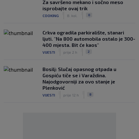
Za savršeno mekano i sočno meso
isprobajte ovaj trik
|
|
0
COOKING
8. kol.
Crkva ogradila parkiralište, stanari
ljuti. "Na 800 automobila ostalo je 300-
400 mjesta. Bit će kaos"
|
|
2
VIJESTI
prije 2 h
Bosilj: Slučaj opasnog otpada u
Gospiću tiče se i Varaždina.
Najodgovorniji za ovo stanje je
Plenković
|
|
8
VIJESTI
prije 12 h