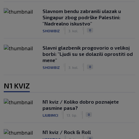
Slavnom bendu zabranili ulazak u
Singapur zbog podrške Palestini:
"Nadrealno iskustvo"
|
|
0
SHOWBIZ
3. kol.
Slavni glazbenik progovorio o velikoj
borbi: "Ljudi su se dolazili oprostiti od
mene"
|
|
0
SHOWBIZ
3. kol.
N1 KVIZ
N1 kviz / Koliko dobro poznajete
pasmine pasa?
|
|
0
LJUBIMCI
13. lip.
N1 kviz / Rock & Roll
|
|
0