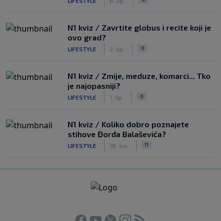
LIFESTYLE
8. lip.
N1 kviz / Zavrtite globus i recite koji je
ovo grad?
|
|
0
LIFESTYLE
2. lip.
N1 kviz / Zmije, meduze, komarci... Tko
je najopasniji?
|
|
0
LIFESTYLE
1. lip.
N1 kviz / Koliko dobro poznajete
stihove Đorđa Balaševića?
|
|
11
LIFESTYLE
18. svi.