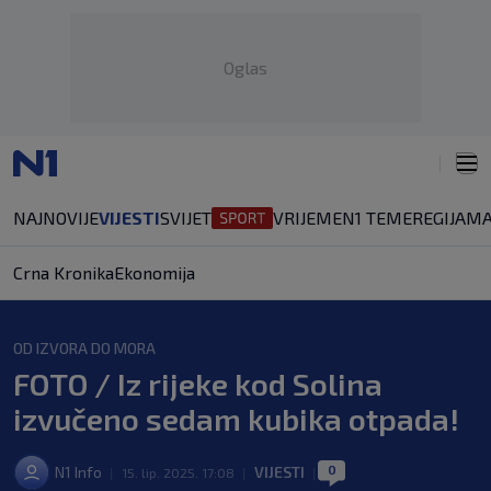
Oglas
NAJNOVIJE
VIJESTI
SVIJET
VRIJEME
N1 TEME
REGIJA
MA
Crna Kronika
Ekonomija
OD IZVORA DO MORA
FOTO / Iz rijeke kod Solina
izvučeno sedam kubika otpada!
0
N1 Info
VIJESTI
|
15. lip. 2025. 17:08
|
|