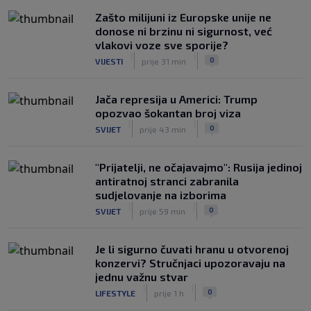
Zašto milijuni iz Europske unije ne
donose ni brzinu ni sigurnost, već
vlakovi voze sve sporije?
|
|
0
VIJESTI
prije 31 min
Jača represija u Americi: Trump
opozvao šokantan broj viza
|
|
0
SVIJET
prije 43 min
"Prijatelji, ne očajavajmo": Rusija jedinoj
antiratnoj stranci zabranila
sudjelovanje na izborima
|
|
0
SVIJET
prije 59 min
Je li sigurno čuvati hranu u otvorenoj
konzervi? Stručnjaci upozoravaju na
jednu važnu stvar
|
|
0
LIFESTYLE
prije 1 h