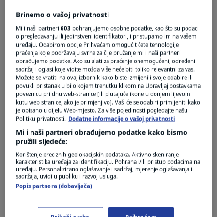
Brinemo o vašoj privatnosti
Mi i naši partneri
603
pohranjujemo osobne podatke, kao što su podaci
Oglas
o pregledavanju ili jedinstveni identifikatori, i pristupamo im na vašem
uređaju. Odabirom opcije Prihvaćam omogućit ćete tehnologije
praćenja koje podržavaju svrhe za čije pružanje mi i naši partneri
obrađujemo podatke. Ako su alati za praćenje onemogućeni, određeni
sadržaj i oglasi koje vidite možda više neće biti toliko relevantni za vas.
Možete se vratiti na ovaj izbornik kako biste izmijenili svoje odabire ili
povukli pristanak u bilo kojem trenutku klikom na Upravljaj postavkama
poveznicu pri dnu web-stranice [ili plutajuće ikone u donjem lijevom
kutu web stranice, ako je primjenjivo]. Vaši će se odabiri primijeniti kako
je opisano u dijelu Web-mjesto. Za više pojedinosti pogledajte našu
Politiku privatnosti.
Dodatne informacije o vašoj privatnosti
Mi i naši partneri obrađujemo podatke kako bismo
pružili sljedeće:
Oglas
Korištenje preciznih geolokacijskih podataka. Aktivno skeniranje
karakteristika uređaja za identifikaciju. Pohrana i/ili pristup podacima na
uređaju. Personalizirano oglašavanje i sadržaj, mjerenje oglašavanja i
sadržaja, uvidi u publiku i razvoj usluga.
Popis partnera (dobavljača)