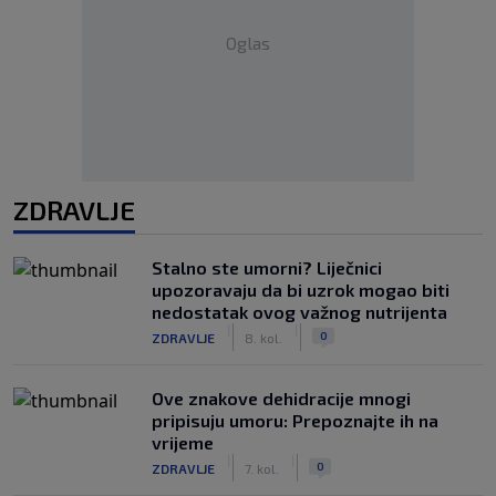
Oglas
ZDRAVLJE
Stalno ste umorni? Liječnici
upozoravaju da bi uzrok mogao biti
nedostatak ovog važnog nutrijenta
|
|
0
ZDRAVLJE
8. kol.
Ove znakove dehidracije mnogi
pripisuju umoru: Prepoznajte ih na
vrijeme
|
|
0
ZDRAVLJE
7. kol.