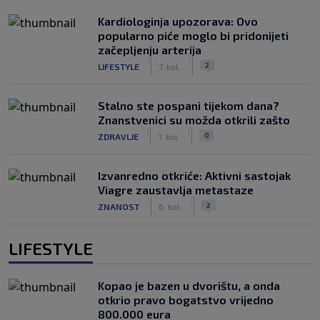
Kardiologinja upozorava: Ovo
popularno piće moglo bi pridonijeti
začepljenju arterija
|
|
2
LIFESTYLE
7. kol.
Stalno ste pospani tijekom dana?
Znanstvenici su možda otkrili zašto
|
|
0
ZDRAVLJE
7. kol.
Izvanredno otkriće: Aktivni sastojak
Viagre zaustavlja metastaze
|
|
2
ZNANOST
6. kol.
LIFESTYLE
Kopao je bazen u dvorištu, a onda
otkrio pravo bogatstvo vrijedno
800.000 eura