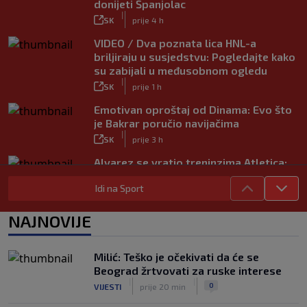
donijeti Španjolac
|
SK
prije 4 h
VIDEO / Dva poznata lica HNL-a
briljiraju u susjedstvu: Pogledajte kako
su zabijali u međusobnom ogledu
|
SK
prije 1 h
Emotivan oproštaj od Dinama: Evo što
je Bakrar poručio navijačima
|
SK
prije 3 h
Alvarez se vratio treninzima Atletica:
Dočekala ga je jasna poruka
|
Idi na Sport
SK
prije 2 h
Mourinho kvari posao Englezima? Za
NAJNOVIJE
zvijezdu Reala ima posebne planove
|
SK
prije 2 h
Milić: Teško je očekivati da će se
Dinamo potvrdio odlazak napadača:
Beograd žrtvovati za ruske interese
‘Kako zaboraviti 18 golova u sezoni?’
|
|
0
VIJESTI
prije 20 min
|
SK
prije 5 h