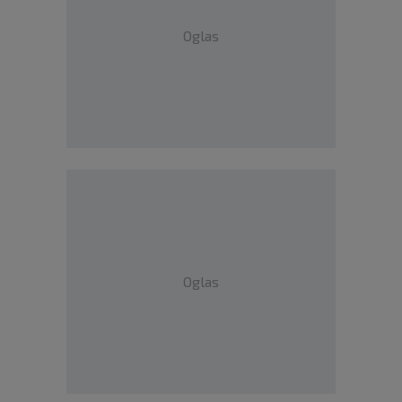
Oglas
Oglas