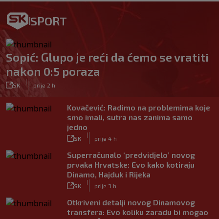
SPORT
Sopić: Glupo je reći da ćemo se vratiti
nakon 0:5 poraza
|
SK
prije 2 h
Kovačević: Radimo na problemima koje
smo imali, sutra nas zanima samo
jedno
|
SK
prije 4 h
Superračunalo ‘predvidjelo’ novog
prvaka Hrvatske: Evo kako kotiraju
Dinamo, Hajduk i Rijeka
|
SK
prije 3 h
Otkriveni detalji novog Dinamovog
transfera: Evo koliku zaradu bi mogao