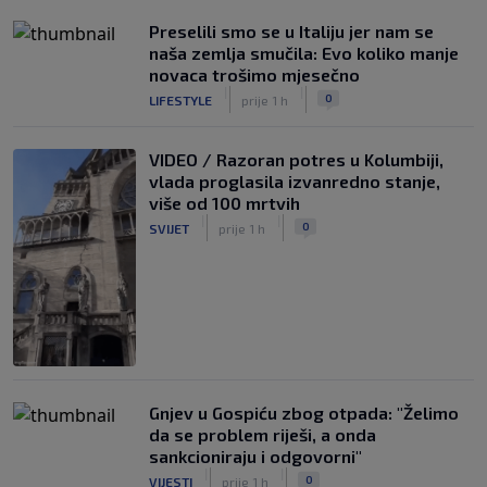
Preselili smo se u Italiju jer nam se
naša zemlja smučila: Evo koliko manje
novaca trošimo mjesečno
|
|
0
LIFESTYLE
prije 1 h
VIDEO / Razoran potres u Kolumbiji,
vlada proglasila izvanredno stanje,
više od 100 mrtvih
|
|
0
SVIJET
prije 1 h
Gnjev u Gospiću zbog otpada: "Želimo
da se problem riješi, a onda
sankcioniraju i odgovorni"
|
|
0
VIJESTI
prije 1 h