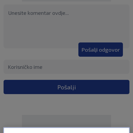
Pošalji odgovor
Pošalji