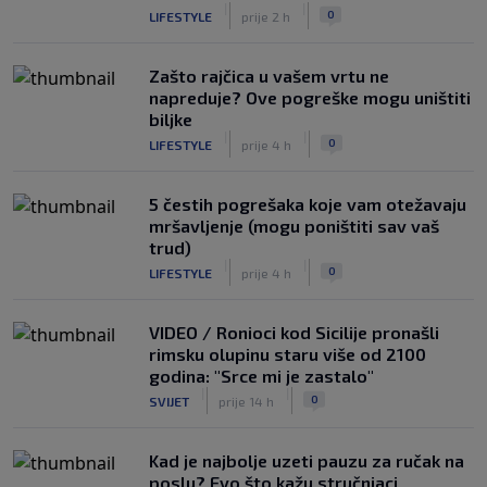
|
|
0
LIFESTYLE
prije 2 h
Zašto rajčica u vašem vrtu ne
napreduje? Ove pogreške mogu uništiti
biljke
|
|
0
LIFESTYLE
prije 4 h
5 čestih pogrešaka koje vam otežavaju
mršavljenje (mogu poništiti sav vaš
trud)
|
|
0
LIFESTYLE
prije 4 h
VIDEO / Ronioci kod Sicilije pronašli
rimsku olupinu staru više od 2100
godina: "Srce mi je zastalo"
|
|
0
SVIJET
prije 14 h
Kad je najbolje uzeti pauzu za ručak na
poslu? Evo što kažu stručnjaci