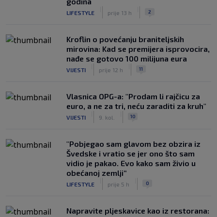
godina
|
|
2
LIFESTYLE
prije 13 h
Kroflin o povećanju braniteljskih
mirovina: Kad se premijera isprovocira,
nađe se gotovo 100 milijuna eura
|
|
11
VIJESTI
prije 12 h
Vlasnica OPG-a: "Prodam li rajčicu za
euro, a ne za tri, neću zaraditi za kruh"
|
|
10
VIJESTI
9. kol.
"Pobjegao sam glavom bez obzira iz
Švedske i vratio se jer ono što sam
vidio je pakao. Evo kako sam živio u
obećanoj zemlji“
|
|
0
LIFESTYLE
prije 5 h
Napravite pljeskavice kao iz restorana: