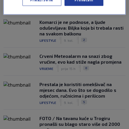
Prikaži svrhe
Prihvaćam
NAJČITANIJE
Komarci je ne podnose, a ljude
oduševljava: Biljka koja bi trebala rasti
na svakom balkonu
|
|
2
LIFESTYLE
9. kol.
Crveni Meteoalarm na snazi zbog
vrućine, evo kad stiže nagla promjena
|
|
0
VRIJEME
prije 15 h
Prestala je koristiti omekšivač na
mjesec dana. Evo što se dogodilo s
odjećom, ručnicima i perilicom
|
|
5
LIFESTYLE
9. kol.
FOTO / Na tavanu kuće u Trogiru
pronašli su blago staro više od 2000