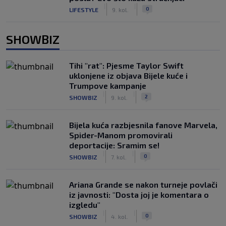
|
|
0
LIFESTYLE
9. kol.
SHOWBIZ
Tihi "rat": Pjesme Taylor Swift
uklonjene iz objava Bijele kuće i
Trumpove kampanje
|
|
2
SHOWBIZ
9. kol.
Bijela kuća razbjesnila fanove Marvela,
Spider-Manom promovirali
deportacije: Sramim se!
|
|
0
SHOWBIZ
7. kol.
Ariana Grande se nakon turneje povlači
iz javnosti: "Dosta joj je komentara o
izgledu"
|
|
0
SHOWBIZ
4. kol.