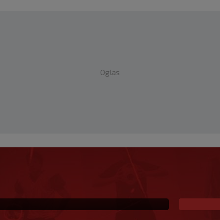
Oglas
 i sada je slobodan
io, ali…