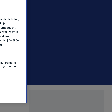
identifikatori,
 koje
 onemogućeni,
a ovaj izbornik
ostavkama
njivo]. Vaši će
ku
ciju. Pohrana
žaja, uvidi u