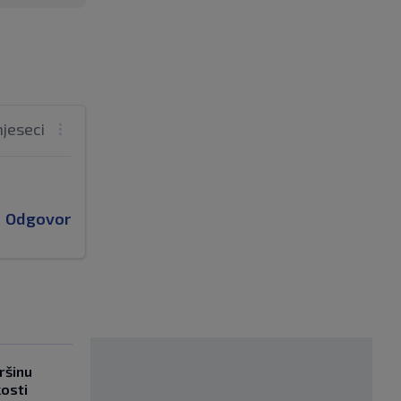
mjeseci
Odgovor
ršinu
kosti