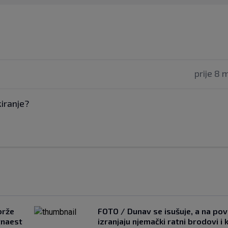
prije 8 
kiranje?
brže
FOTO / Dunav se isušuje, a na pov
tnaest
izranjaju njemački ratni brodovi i 