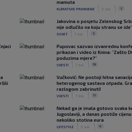
mamuta
|
|
2
KLIMATSKE PROMJENE
5. kol.
Jakovina o posjetu Zelenskog Srbij
nije odlučilo na koju stranu se ide
|
|
3
SVIJET
7. kol.
čnjaci
Pupovac sazvao izvanrednu konfe
prikazan i video iz Knina: "Zašto 
poduzima mjere?"
|
|
19
VIJESTI
7. kol.
ca
Vučković: Ne postoji hitna sanaci
šili
heterogenog sastava otpada. Gra
razlogom zabrinuti!
|
|
17
VIJESTI
7. kol.
Nekad ga je imala gotovo svaka k
Jugoslaviji, a danas postiže cijenu
nekoliko stotina eura
|
|
0
LIFESTYLE
5. kol.