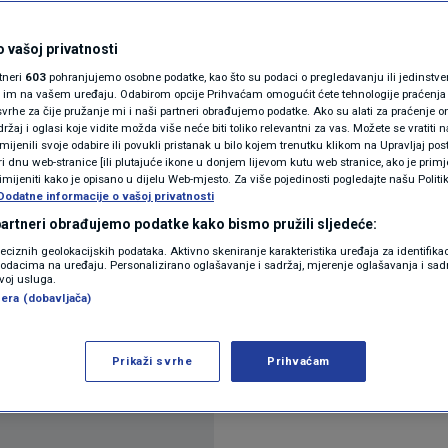
N1(DIS)INFO
i imovinu crkve za
KLIMATSKE PROMJENE
 vašoj privatnosti
rtneri
603
pohranjujemo osobne podatke, kao što su podaci o pregledavanju ili jedinstveni 
ogađaj nas duboko
FOTO
o im na vašem uređaju. Odabirom opcije Prihvaćam omogućit ćete tehnologije praćenja
vrhe za čije pružanje mi i naši partneri obrađujemo podatke. Ako su alati za praćenje
žaj i oglasi koje vidite možda više neće biti toliko relevantni za vas. Možete se vratiti n
VIDEO
zmijenili svoje odabire ili povukli pristanak u bilo kojem trenutku klikom na Upravljaj p
i dnu web-stranice [ili plutajuće ikone u donjem lijevom kutu web stranice, ako je primje
rimijeniti kako je opisano u dijelu Web-mjesto. Za više pojedinosti pogledajte našu Politi
Dodatne informacije o vašoj privatnosti
komentar
 partneri obrađujemo podatke kako bismo pružili sljedeće:
reciznih geolokacijskih podataka. Aktivno skeniranje karakteristika uređaja za identifika
p podacima na uređaju. Personalizirano oglašavanje i sadržaj, mjerenje oglašavanja i sadr
zvoj usluga.
era (dobavljača)
Prikaži svrhe
Prihvaćam
ormacije o ovom činu vandalizma.
Pročitaj više