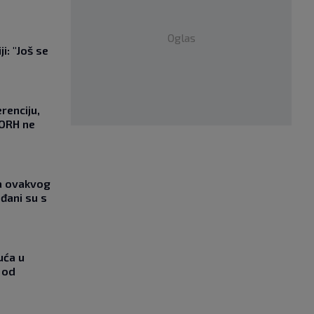
Oglas
i: "Još se
"
renciju,
DORH ne
ja ovakvog
đani su s
uća u
 od