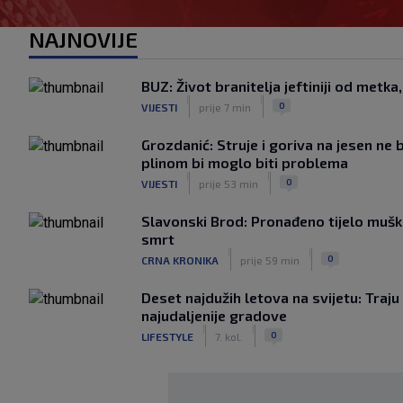
NAJNOVIJE
BUZ: Život branitelja jeftiniji od metka
|
|
0
VIJESTI
prije 7 min
Grozdanić: Struje i goriva na jesen ne 
plinom bi moglo biti problema
|
|
0
VIJESTI
prije 53 min
Slavonski Brod: Pronađeno tijelo mušk
smrt
|
|
0
CRNA KRONIKA
prije 59 min
Deset najdužih letova na svijetu: Traju
najudaljenije gradove
|
|
0
LIFESTYLE
7. kol.