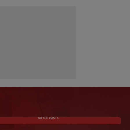
Idi na Sport
Hrvatski vaterpolisti do 16 godina u