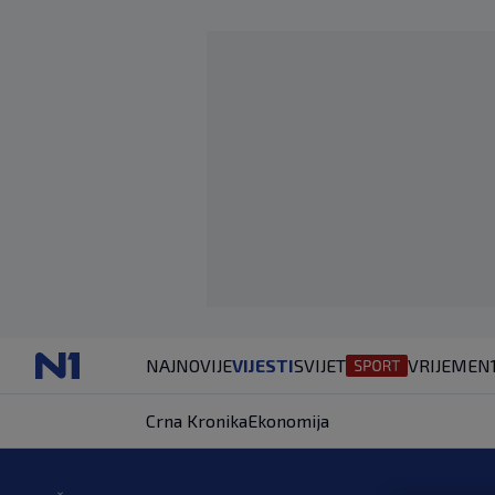
NAJNOVIJE
VIJESTI
SVIJET
VRIJEME
N
Crna Kronika
Ekonomija