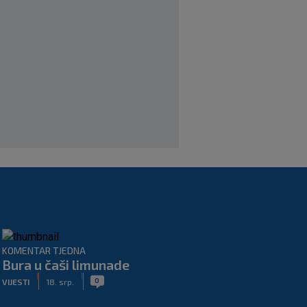
Tomiyasu se vraća u Premier ligu,
postat će suigrač bivšeg Vatrenog
|
SK
prije 3 h
Veliko priznanje za hrvatskog
stručnjaka: Jurica Žuža novi je pomoćni
trener Barcelone
|
SK
prije 2 h
KOMENTAR TJEDNA
Bura u čaši limunade
|
|
0
VIJESTI
18. srp.