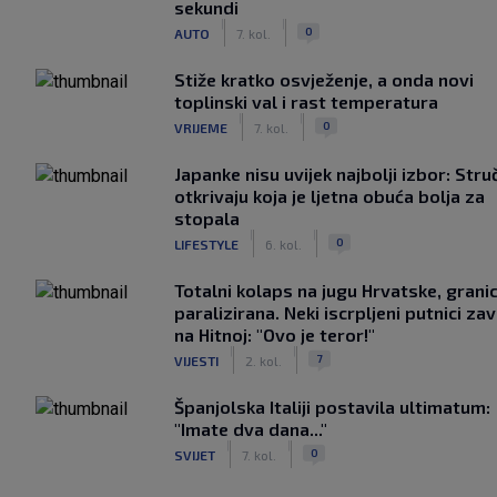
sekundi
|
|
0
AUTO
7. kol.
Stiže kratko osvježenje, a onda novi
toplinski val i rast temperatura
|
|
0
VRIJEME
7. kol.
Japanke nisu uvijek najbolji izbor: Stru
otkrivaju koja je ljetna obuća bolja za
stopala
|
|
0
LIFESTYLE
6. kol.
Totalni kolaps na jugu Hrvatske, grani
paralizirana. Neki iscrpljeni putnici zavr
na Hitnoj: "Ovo je teror!"
|
|
7
VIJESTI
2. kol.
Španjolska Italiji postavila ultimatum:
"Imate dva dana..."
|
|
0
SVIJET
7. kol.