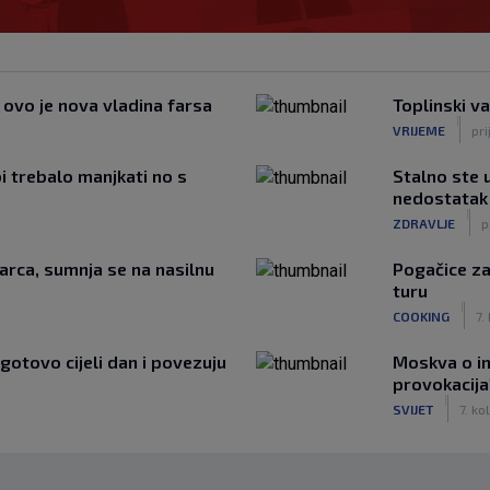
, ovo je nova vladina farsa
Toplinski va
|
VRIJEME
pri
bi trebalo manjkati no s
Stalno ste 
nedostatak 
|
ZDRAVLJE
p
arca, sumnja se na nasilnu
Pogačice za
turu
|
COOKING
7.
 gotovo cijeli dan i povezuju
Moskva o in
provokacija
|
SVIJET
7. kol