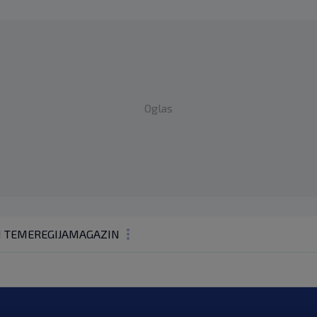
Oglas
1 TEME
REGIJA
MAGAZIN
N1 KOMENTAR
KOLUMNE