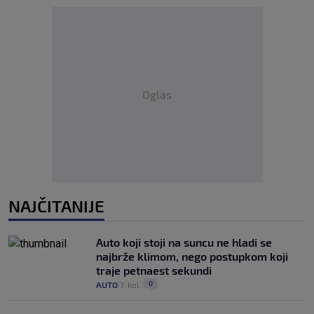
Oglas
NAJČITANIJE
Auto koji stoji na suncu ne hladi se
najbrže klimom, nego postupkom koji
traje petnaest sekundi
0
AUTO
7. kol.
|
|