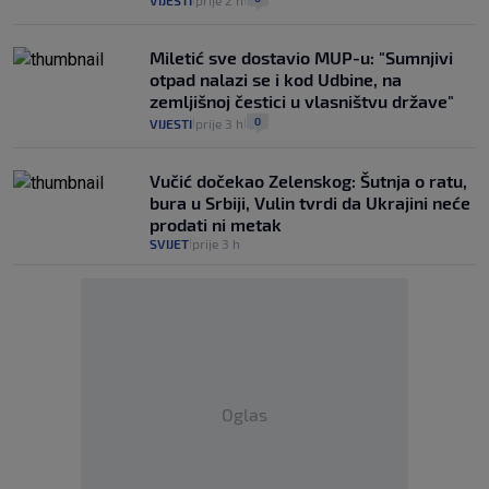
VIJESTI
prije 2 h
Miletić sve dostavio MUP-u: "Sumnjivi
otpad nalazi se i kod Udbine, na
zemljišnoj čestici u vlasništvu države"
0
VIJESTI
prije 3 h
|
|
Vučić dočekao Zelenskog: Šutnja o ratu,
bura u Srbiji, Vulin tvrdi da Ukrajini neće
prodati ni metak
SVIJET
prije 3 h
|
Oglas