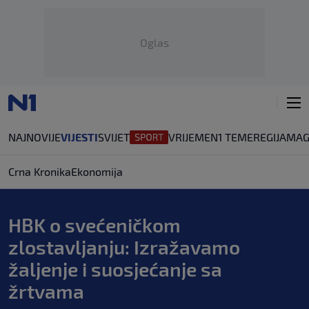
Oglas
NAJNOVIJE
VIJESTI
SVIJET
VRIJEME
N1 TEME
REGIJA
MAG
Crna Kronika
Ekonomija
HBK o svećeničkom
zlostavljanju: Izražavamo
žaljenje i suosjećanje sa
žrtvama