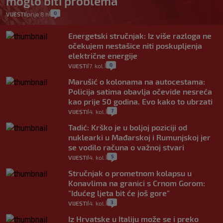
moglo biti problema
0
VIJESTI
prije 8 h
|
|
Energetski stručnjak: Iz više razloga ne
očekujem nestašice niti poskupljenja
električne energije
0
VIJESTI
7. kol.
|
|
Marušić o kolonama na autocestama:
Policija satima obavlja očevide nesreća
kao prije 50 godina. Evo kako to ubrzati
7
VIJESTI
4. kol.
|
|
Tadić: Krško je u boljoj poziciji od
nuklearki u Mađarskoj i Rumunjskoj jer
se vodilo računa o važnoj stvari
5
VIJESTI
4. kol.
|
|
Stručnjak o prometnom kolapsu u
Konavlima na granici s Crnom Gorom:
"Idućeg ljeta bit će još gore"
3
VIJESTI
4. kol.
|
|
Iz Hrvatske u Italiju može se i preko