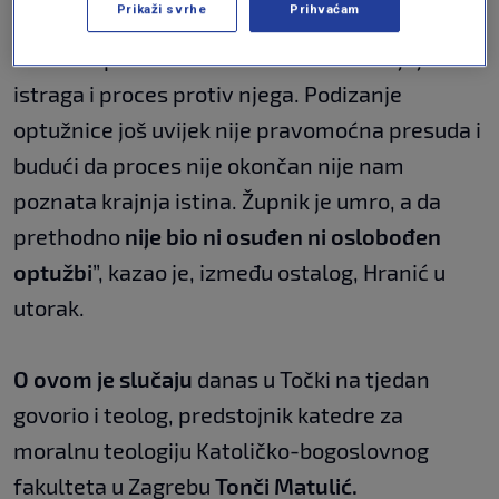
Prikaži svrhe
Prihvaćam
“Želim napomenuti da je, koliko mi je poznato,
nakon župnikove smrti stala svaka daljnja
istraga i proces protiv njega. Podizanje
optužnice još uvijek nije pravomoćna presuda i
budući da proces nije okončan nije nam
poznata krajnja istina. Župnik je umro, a da
prethodno
nije bio ni osuđen ni oslobođen
optužbi
”, kazao je, između ostalog, Hranić u
utorak.
O ovom je slučaju
danas u Točki na tjedan
govorio i teolog, predstojnik katedre za
moralnu teologiju Katoličko-bogoslovnog
fakulteta u Zagrebu
Tonči Matulić.