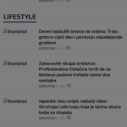
ZNANOST
6. kol.
|
|
LIFESTYLE
Deset najdužih letova na svijetu: Traju
gotovo cijeli dan i povezuju najudaljenije
gradove
0
LIFESTYLE
7. kol.
|
|
Zaboravite skupa sredstva:
Profesionalna čistačica tvrdi da za
blistave podove trebate samo dva
sastojka
0
LIFESTYLE
6. kol.
|
|
Japanke nisu uvijek najbolji izbor:
Stručnjaci otkrivaju koja je ljetna obuća
bolja za stopala
0
LIFESTYLE
6. kol.
|
|