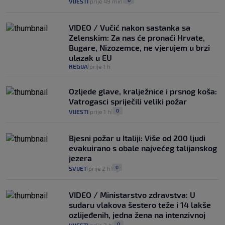
0
VIJESTI
prije 49 min
|
|
VIDEO / Vučić nakon sastanka sa
Zelenskim: Za nas će pronaći Hrvate,
Bugare, Nizozemce, ne vjerujem u brzi
ulazak u EU
REGIJA
prije 1 h
|
Ozljede glave, kralježnice i prsnog koša:
Vatrogasci spriječili veliki požar
0
VIJESTI
prije 1 h
|
|
Bjesni požar u Italiji: Više od 200 ljudi
evakuirano s obale najvećeg talijanskog
jezera
0
SVIJET
prije 2 h
|
|
VIDEO / Ministarstvo zdravstva: U
sudaru vlakova šestero teže i 14 lakše
ozlijeđenih, jedna žena na intenzivnoj
0
|
|