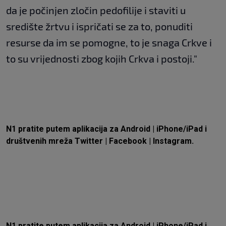
da je počinjen zločin pedofilije i staviti u
središte žrtvu i ispričati se za to, ponuditi
resurse da im se pomogne, to je snaga Crkve i
to su vrijednosti zbog kojih Crkva i postoji."
N1 pratite putem aplikacija za
Android
|
iPhone/iPad
i
društvenih mreža
Twitter
|
Facebook
|
Instagram.
N1 pratite putem aplikacija za
Android
|
iPhone/iPad
i