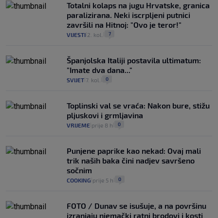
Totalni kolaps na jugu Hrvatske, granica
paralizirana. Neki iscrpljeni putnici
završili na Hitnoj: "Ovo je teror!"
7
VIJESTI
2. kol.
|
|
Španjolska Italiji postavila ultimatum:
"Imate dva dana..."
0
SVIJET
7. kol.
|
|
Toplinski val se vraća: Nakon bure, stižu
pljuskovi i grmljavina
0
VRIJEME
prije 8 h
|
|
Punjene paprike kao nekad: Ovaj mali
trik naših baka čini nadjev savršeno
sočnim
0
COOKING
prije 5 h
|
|
FOTO / Dunav se isušuje, a na površinu
izranjaju njemački ratni brodovi i kosti