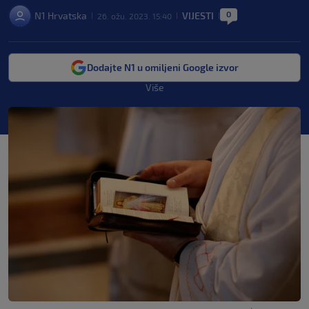
0
N1 Hrvatska
VIJESTI
26. ožu. 2023. 15:40
|
|
|
Dodajte N1 u omiljeni Google izvor
Više