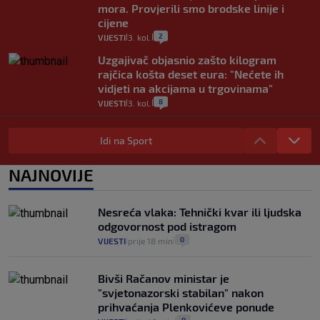
mora. Provjerili smo brodske linije i
cijene
2
VIJESTI
3. kol.
|
|
Uzgajivač objasnio zašto kilogram
rajčica košta deset eura: "Nećete ih
vidjeti na akcijama u trgovinama"
8
VIJESTI
3. kol.
|
|
Selidba je jedno od stresnijih iskustava.
Evo aktualnih cijena i nekoliko savjeta
Idi na Sport
da prođe što lakše i jeftinije
0
VIJESTI
2. kol.
NAJNOVIJE
|
|
Izračunali smo koliko košta putovanje
automobilom na Hvar iz Zagreba, a
Nesreća vlaka: Tehnički kvar ili ljudska
koliko iz Osijeka
odgovornost pod istragom
14
VIJESTI
2. kol.
|
|
0
VIJESTI
prije 18 min
|
|
Bivši Račanov ministar je
"svjetonazorski stabilan" nakon
prihvaćanja Plenkovićeve ponude