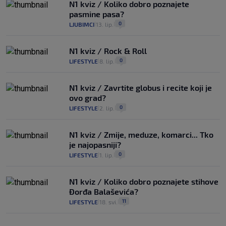
N1 kviz / Koliko dobro poznajete
pasmine pasa?
0
LJUBIMCI
13. lip.
|
|
N1 kviz / Rock & Roll
0
LIFESTYLE
8. lip.
|
|
N1 kviz / Zavrtite globus i recite koji je
ovo grad?
0
LIFESTYLE
2. lip.
|
|
N1 kviz / Zmije, meduze, komarci... Tko
je najopasniji?
0
LIFESTYLE
1. lip.
|
|
N1 kviz / Koliko dobro poznajete stihove
Đorđa Balaševića?
11
LIFESTYLE
18. svi.
|
|