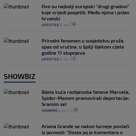
Ovo su najbolji europski "drugi gradovi"
koje vrijedi posjetiti. Među njima i jedan
hrvatski
0
LIFESTYLE
6. kol.
|
|
Prirodni fenomen u susjedstvu pruža
spas od vrućina, u špilji tijekom cijele
godine 11 stupnjeva
1
LIFESTYLE
6. kol.
|
|
SHOWBIZ
Bijela kuća razbjesnila fanove Marvela,
Spider-Manom promovirali deportacije:
Sramim se!
0
SHOWBIZ
prije 2 h
|
|
Ariana Grande se nakon turneje povlači
iz javnosti: "Dosta joj je komentara o