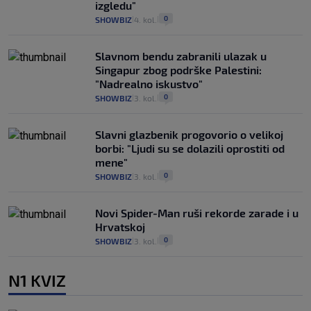
izgledu"
0
SHOWBIZ
4. kol.
|
|
Slavnom bendu zabranili ulazak u
Singapur zbog podrške Palestini:
"Nadrealno iskustvo"
0
SHOWBIZ
3. kol.
|
|
Slavni glazbenik progovorio o velikoj
borbi: "Ljudi su se dolazili oprostiti od
mene"
0
SHOWBIZ
3. kol.
|
|
Novi Spider-Man ruši rekorde zarade i u
Hrvatskoj
0
SHOWBIZ
3. kol.
|
|
N1 KVIZ