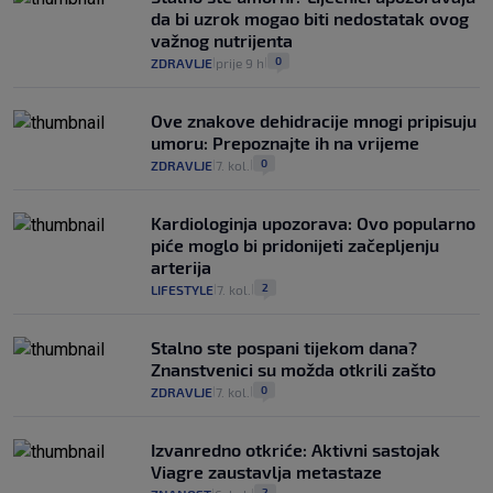
da bi uzrok mogao biti nedostatak ovog
važnog nutrijenta
0
ZDRAVLJE
prije 9 h
|
|
Ove znakove dehidracije mnogi pripisuju
umoru: Prepoznajte ih na vrijeme
0
ZDRAVLJE
7. kol.
|
|
Kardiologinja upozorava: Ovo popularno
piće moglo bi pridonijeti začepljenju
arterija
2
LIFESTYLE
7. kol.
|
|
Stalno ste pospani tijekom dana?
Znanstvenici su možda otkrili zašto
0
ZDRAVLJE
7. kol.
|
|
Izvanredno otkriće: Aktivni sastojak
Viagre zaustavlja metastaze
2