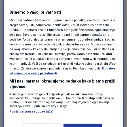
sve potrebne preporuke i smjernice kako bi se
Brinemo o vašoj privatnosti
unaprijedila prevencija i spriječilo takve
Mi i naši partneri
603
pohranjujemo osobne podatke, kao što su podaci o
slučajeve. I još želimo istaknuti da žrtva uvijek
pregledavanju ili jedinstveni identifikatori, i pristupamo im na vašem
uređaju. Odabirom opcije Prihvaćam omogućit ćete tehnologije praćenja
mora biti u središtu u smislu empatije i
koje podržavaju svrhe za čije pružanje mi i naši partneri obrađujemo
podatke. Ako su alati za praćenje onemogućeni, određeni sadržaj i oglasi
svekolike pomoći kako bi, koliko je moguće,
koje vidite možda više neće biti toliko relevantni za vas. Možete se vratiti
na ovaj izbornik kako biste izmijenili svoje odabire ili povukli pristanak u
mogla nadići tešku traumu", naveli su iz HBK-a.
bilo kojem trenutku klikom na Upravljaj postavkama poveznicu pri dnu
web-stranice [ili plutajuće ikone u donjem lijevom kutu web stranice, ako
je primjenjivo]. Vaši će se odabiri primijeniti kako je opisano u dijelu Web-
Podsjetimo, đakovačko-osječki nadbiskup
mjesto. Za više pojedinosti pogledajte našu Politiku privatnosti.
Dodatne
informacije o vašoj privatnosti
Đuro Hranić,
koji je, prema pisanju tjednika
Mi i naši partneri obrađujemo podatke kako bismo pružili
Novosti, znao za svećenika pedofila iz
sljedeće:
Korištenje preciznih geolokacijskih podataka. Aktivno skeniranje
vukovarskog nasilja Sotin, ali 14 mjeseci nije
karakteristika uređaja za identifikaciju. Pohrana i/ili pristup podacima na
uređaju. Personalizirano oglašavanje i sadržaj, mjerenje oglašavanja i
poduzeo ništa, ovaj je tjedan održao
sadržaja, uvidi u publiku i razvoj usluga.
Popis partnera (dobavljača)
konfreneciju zbog navedenog slučaja.