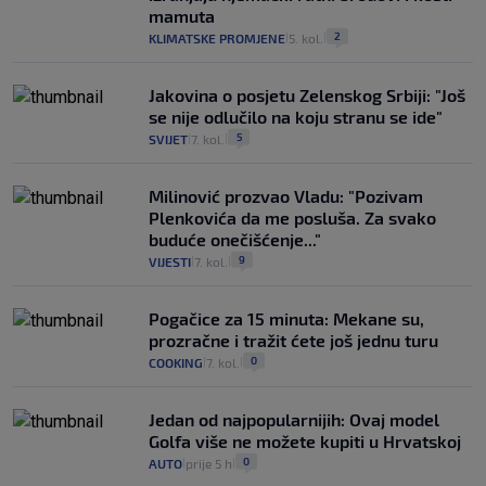
mamuta
2
KLIMATSKE PROMJENE
5. kol.
|
|
Jakovina o posjetu Zelenskog Srbiji: "Još
se nije odlučilo na koju stranu se ide"
5
SVIJET
7. kol.
|
|
Milinović prozvao Vladu: "Pozivam
Plenkovića da me posluša. Za svako
buduće onečišćenje..."
9
VIJESTI
7. kol.
|
|
Pogačice za 15 minuta: Mekane su,
prozračne i tražit ćete još jednu turu
0
COOKING
7. kol.
|
|
Jedan od najpopularnijih: Ovaj model
Golfa više ne možete kupiti u Hrvatskoj
0
AUTO
prije 5 h
|
|