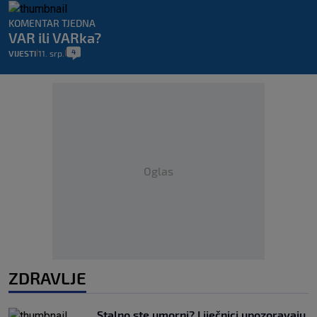
KOMENTAR TJEDNA
VAR ili VARka?
4
VIJESTI
11. srp.
|
|
Oglas
ZDRAVLJE
Stalno ste umorni? Liječnici upozoravaju