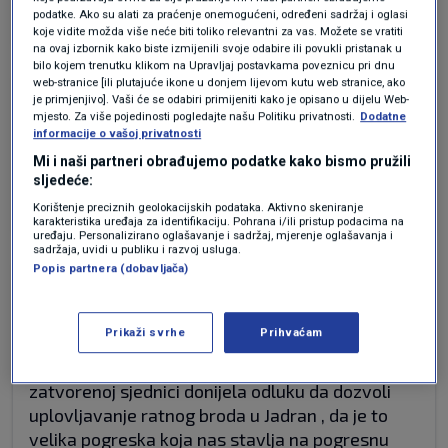
Odgovor
podatke. Ako su alati za praćenje onemogućeni, određeni sadržaj i oglasi
koje vidite možda više neće biti toliko relevantni za vas. Možete se vratiti
na ovaj izbornik kako biste izmijenili svoje odabire ili povukli pristanak u
bilo kojem trenutku klikom na Upravljaj postavkama poveznicu pri dnu
web-stranice [ili plutajuće ikone u donjem lijevom kutu web stranice, ako
prije 5 mjeseci
Svibor
je primjenjivo]. Vaši će se odabiri primijeniti kako je opisano u dijelu Web-
mjesto. Za više pojedinosti pogledajte našu Politiku privatnosti.
Dodatne
informacije o vašoj privatnosti
Otpuhala ih je bura.
Mi i naši partneri obrađujemo podatke kako bismo pružili
sljedeće:
Odgovor
Korištenje preciznih geolokacijskih podataka. Aktivno skeniranje
karakteristika uređaja za identifikaciju. Pohrana i/ili pristup podacima na
uređaju. Personalizirano oglašavanje i sadržaj, mjerenje oglašavanja i
sadržaja, uvidi u publiku i razvoj usluga.
Popis partnera (dobavljača)
prije 5 mjeseci
Ana Marija
Prikaži svrhe
Prihvaćam
Kao da je vazno kad je tko reagirao . Ja , osobno
sam 26.3. napisala komentar kad je vlada na
zatvorenoj sjednici donijela odluku da dozvoli
uplovljavanje ratnog broda u Jadran , da je to
velika pogreska koja nas stavlja na pogresnu