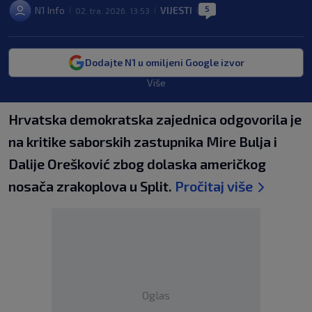
5
N1 Info
VIJESTI
02. tra. 2026. 13:53
|
|
|
Dodajte N1 u omiljeni Google izvor
Više
Hrvatska demokratska zajednica odgovorila je
na kritike saborskih zastupnika Mire Bulja i
Dalije Orešković zbog dolaska američkog
nosača zrakoplova u Split.
Pročitaj više
Oglas