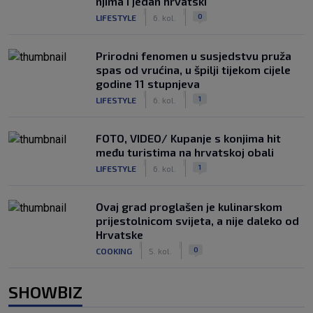
njima i jedan hrvatski
|
|
0
LIFESTYLE
6. kol.
Prirodni fenomen u susjedstvu pruža
spas od vrućina, u špilji tijekom cijele
godine 11 stupnjeva
|
|
1
LIFESTYLE
6. kol.
FOTO, VIDEO/ Kupanje s konjima hit
među turistima na hrvatskoj obali
|
|
1
LIFESTYLE
6. kol.
Ovaj grad proglašen je kulinarskom
prijestolnicom svijeta, a nije daleko od
Hrvatske
|
|
0
COOKING
5. kol.
SHOWBIZ