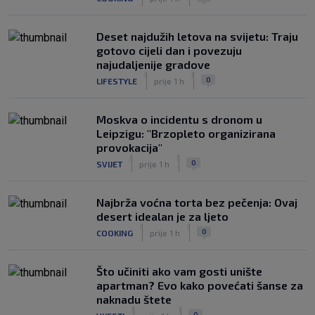
|
SK
prije 3 h
Deset najdužih letova na svijetu: Traju
gotovo cijeli dan i povezuju
najudaljenije gradove
|
|
0
LIFESTYLE
prije 1 h
Moskva o incidentu s dronom u
Leipzigu: "Brzopleto organizirana
provokacija"
|
|
0
SVIJET
prije 1 h
Najbrža voćna torta bez pečenja: Ovaj
desert idealan je za ljeto
|
|
0
COOKING
prije 1 h
Što učiniti ako vam gosti unište
apartman? Evo kako povećati šanse za
naknadu štete
|
|
0