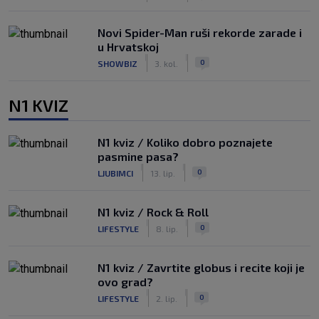
Novi Spider-Man ruši rekorde zarade i
u Hrvatskoj
|
|
0
SHOWBIZ
3. kol.
N1 KVIZ
N1 kviz / Koliko dobro poznajete
pasmine pasa?
|
|
0
LJUBIMCI
13. lip.
N1 kviz / Rock & Roll
|
|
0
LIFESTYLE
8. lip.
N1 kviz / Zavrtite globus i recite koji je
ovo grad?
|
|
0
LIFESTYLE
2. lip.