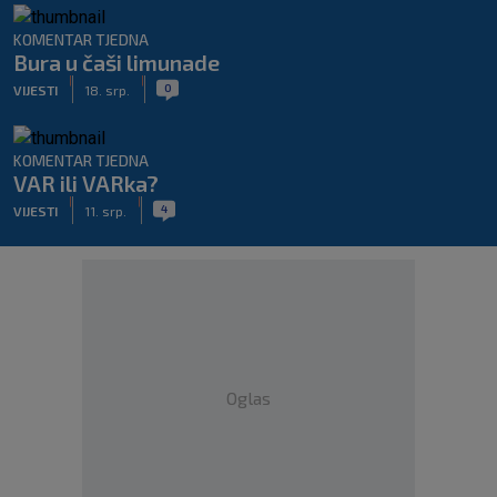
KOMENTAR TJEDNA
Bura u čaši limunade
|
|
0
VIJESTI
18. srp.
KOMENTAR TJEDNA
VAR ili VARka?
|
|
4
VIJESTI
11. srp.
Oglas