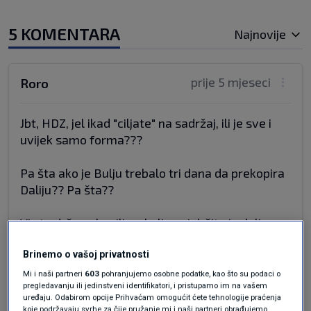
5 KOMENTARA
Najnovije
prije 5 mjeseci
Roro
Jbt, HDZ, jel ikad "ciljate" na sadržaj, ili je sve i
uvijek samo forma???
Pa šta ako je Bulju trebalo tri dana da prekopira
Daliju?? Pa šta??
Vi ste državu bacili na koljena i držite je dolje
20+ godina, i ?
Brinemo o vašoj privatnosti
Kad mislite išta, osim za svoje guzice
Mi i naši partneri
603
pohranjujemo osobne podatke, kao što su podaci o
pregledavanju ili jedinstveni identifikatori, i pristupamo im na vašem
napraviti???
uređaju. Odabirom opcije Prihvaćam omogućit ćete tehnologije praćenja
koje podržavaju svrhe za čije pružanje mi i naši partneri obrađujemo