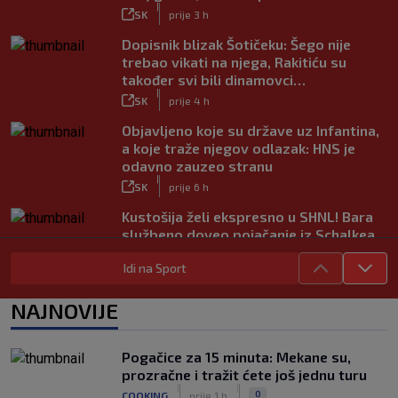
|
SK
prije 3 h
Dopisnik blizak Šotičeku: Šego nije
trebao vikati na njega, Rakitiću su
također svi bili dinamovci…
|
SK
prije 4 h
Objavljeno koje su države uz Infantina,
a koje traže njegov odlazak: HNS je
odavno zauzeo stranu
|
SK
prije 6 h
Kustošija želi ekspresno u SHNL! Bara
službeno doveo pojačanje iz Schalkea
|
SK
prije 5 h
Idi na Sport
Tomiyasu se vraća u Premier ligu,
postat će suigrač bivšeg Vatrenog
NAJNOVIJE
|
SK
prije 4 h
Veliko priznanje za hrvatskog
Pogačice za 15 minuta: Mekane su,
stručnjaka: Jurica Žuža novi je pomoćni
prozračne i tražit ćete još jednu turu
trener Barcelone
|
|
0
COOKING
prije 1 h