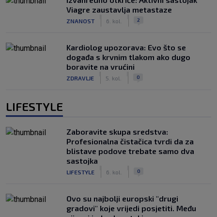
Viagre zaustavlja metastaze
|
|
2
ZNANOST
6. kol.
Kardiolog upozorava: Evo što se
događa s krvnim tlakom ako dugo
boravite na vrućini
|
|
0
ZDRAVLJE
5. kol.
LIFESTYLE
Zaboravite skupa sredstva:
Profesionalna čistačica tvrdi da za
blistave podove trebate samo dva
sastojka
|
|
0
LIFESTYLE
6. kol.
Ovo su najbolji europski "drugi
gradovi" koje vrijedi posjetiti. Među