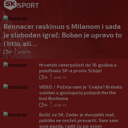
SPORT
Bennacer raskinuo s Milanom i sada
je slobodan igrač: Boban je upravo to
i htio, ali…
|
SK
prije 1 h
Hrvatski vaterpolisti do 16 godina u
polufinalu SP-a protiv Srbije!
|
SK
prije 1 h
VIDEO / Počela nam je ‘Cvajta’! Brekalo
solidan u gostujućoj pobjedi Herthe
kod Bochuma
|
SK
prije 1 h
Božić za SK: Zadar je dvosjekli mač,
publiku ne možeš prevariti. Sam sam
svoj gazda, radit ću po svom