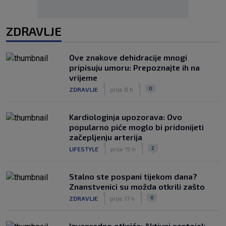
ZDRAVLJE
Ove znakove dehidracije mnogi
pripisuju umoru: Prepoznajte ih na
vrijeme
|
|
0
ZDRAVLJE
prije 8 h
Kardiologinja upozorava: Ovo
popularno piće moglo bi pridonijeti
začepljenju arterija
|
|
2
LIFESTYLE
prije 15 h
Stalno ste pospani tijekom dana?
Znanstvenici su možda otkrili zašto
|
|
0
ZDRAVLJE
prije 17 h
Izvanredno otkriće: Aktivni sastojak