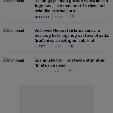
Nekad ga je imala gotovo svaka kuća u
Jugoslaviji, a danas postiže cijenu od
nekoliko stotina eura
|
|
0
LIFESTYLE
5. kol.
Vučković: Ne postoji hitna sanacija
ovakvog heterogenog sastava otpada.
Građani su s razlogom zabrinuti!
|
|
17
VIJESTI
prije 12 h
Španjolska Italiji postavila ultimatum:
"Imate dva dana..."
|
|
0
SVIJET
prije 8 h