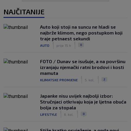
NAJČITANIJE
Auto koji stoji na suncu ne hladi se
najbrže klimom, nego postupkom koji
traje petnaest sekundi
|
|
0
AUTO
prije 15 h
FOTO / Dunav se isušuje, a na površinu
izranjaju njemački ratni brodovi i kosti
mamuta
|
|
2
KLIMATSKE PROMJENE
5. kol.
Japanke nisu uvijek najbolji izbor:
Stručnjaci otkrivaju koja je ljetna obuća
bolja za stopala
|
|
0
LIFESTYLE
6. kol.
Stiže kratko osvježenje, a onda novi