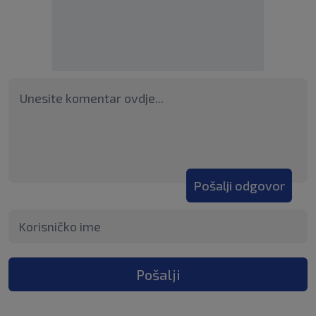
Pošalji odgovor
Pošalji