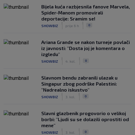
Bijela kuća razbjesnila fanove Marvela,
Spider-Manom promovirali
deportacije: Sramim se!
|
|
0
SHOWBIZ
prije 6 h
Ariana Grande se nakon turneje povlači
iz javnosti: "Dosta joj je komentara o
izgledu"
|
|
0
SHOWBIZ
4. kol.
Slavnom bendu zabranili ulazak u
Singapur zbog podrške Palestini:
"Nadrealno iskustvo"
|
|
0
SHOWBIZ
3. kol.
Slavni glazbenik progovorio o velikoj
borbi: "Ljudi su se dolazili oprostiti od
mene"
|
|
0
SHOWBIZ
3. kol.