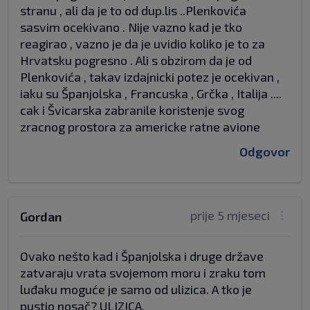
stranu , ali da je to od dup.lis ..Plenkovića
sasvim ocekivano . Nije vazno kad je tko
reagirao , vazno je da je uvidio koliko je to za
Hrvatsku pogresno . Ali s obzirom da je od
Plenkovića , takav izdajnicki potez je ocekivan ,
iaku su Španjolska , Francuska , Grčka , Italija ....
cak i Švicarska zabranile koristenje svog
zracnog prostora za americke ratne avione
Odgovor
prije 5 mjeseci
Gordan
Ovako nešto kad i Španjolska i druge države
zatvaraju vrata svojemom moru i zraku tom
luđaku moguće je samo od ulizica. A tko je
pustio nosač? ULIZICA.