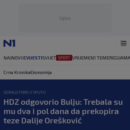
Oglas
NAJNOVIJE
VIJESTI
SVIJET
VRIJEME
N1 TEME
REGIJA
MA
Crna Kronika
Ekonomija
GERALD FORD U SPLITU
HDZ odgovorio Bulju: Trebala su
mu dva i pol dana da prekopira
teze Dalije Orešković