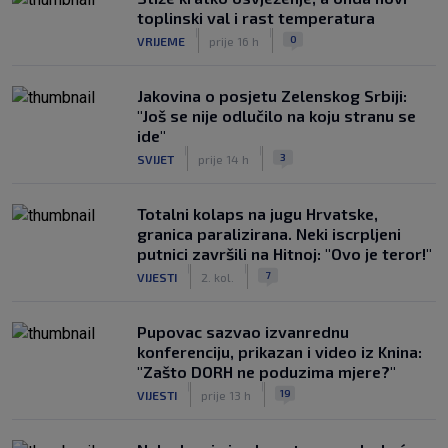
toplinski val i rast temperatura
|
|
0
VRIJEME
prije 16 h
Jakovina o posjetu Zelenskog Srbiji:
"Još se nije odlučilo na koju stranu se
ide"
|
|
3
SVIJET
prije 14 h
Totalni kolaps na jugu Hrvatske,
granica paralizirana. Neki iscrpljeni
putnici završili na Hitnoj: "Ovo je teror!"
|
|
7
VIJESTI
2. kol.
Pupovac sazvao izvanrednu
konferenciju, prikazan i video iz Knina:
"Zašto DORH ne poduzima mjere?"
|
|
19
VIJESTI
prije 13 h