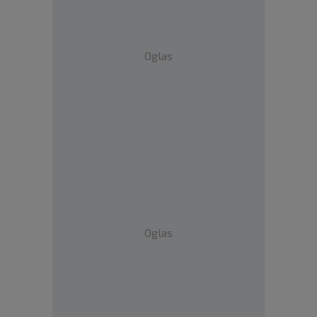
Oglas
Oglas