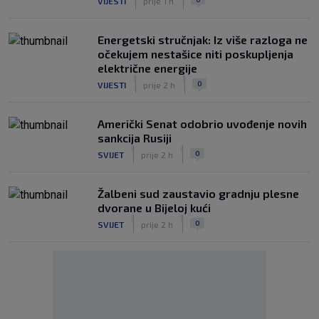
VIJESTI
prije 1 h
Energetski stručnjak: Iz više razloga ne
očekujem nestašice niti poskupljenja
električne energije
|
|
0
VIJESTI
prije 2 h
Američki Senat odobrio uvođenje novih
sankcija Rusiji
|
|
0
SVIJET
prije 2 h
Žalbeni sud zaustavio gradnju plesne
dvorane u Bijeloj kući
|
|
0
SVIJET
prije 2 h