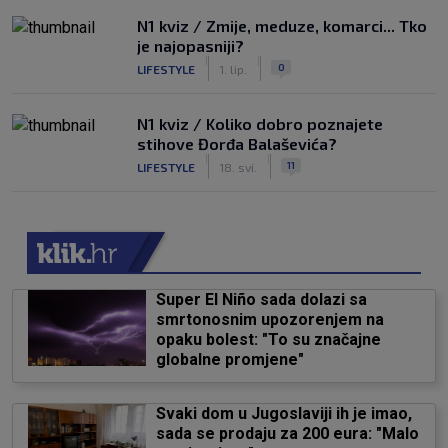
N1 kviz / Zmije, meduze, komarci... Tko
je najopasniji?
|
|
0
LIFESTYLE
1. lip.
N1 kviz / Koliko dobro poznajete
stihove Đorđa Balaševića?
|
|
11
LIFESTYLE
18. svi.
Super El Niño sada dolazi sa
smrtonosnim upozorenjem na
opaku bolest: "To su značajne
globalne promjene"
Svaki dom u Jugoslaviji ih je imao,
sada se prodaju za 200 eura: "Malo