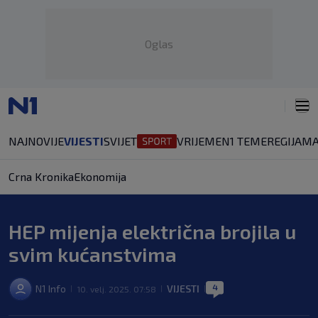
Oglas
NAJNOVIJE
VIJESTI
SVIJET
VRIJEME
N1 TEME
REGIJA
MA
Crna Kronika
Ekonomija
HEP mijenja električna brojila u
svim kućanstvima
4
N1 Info
VIJESTI
10. velj. 2025. 07:58
|
|
|