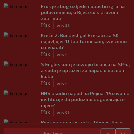
Fruk je zbog ozljede napustio igru na
poluvremenu, u Rijeci su s pravom
zabrinuti
|
SK
prije 2 h
Kreće 2. Bundesliga! Brekalo za SK
najavljuje: ‘U top formi sam, sve ćemo
iznenaditi’
|
SK
prije 4 h
S Engleskom je osvojio broncu na SP-u,
a sada je optužen za napad u noćnom
klubu
|
SK
prije 4 h
HNS osudio napad na Pejina: ‘Pozivamo
institucije da poduzmu odgovarajuće
mjere’
|
SK
prije 6 h
Bivši nogometni sudac Tihomir Pejin
pretučen u Osijeku, policija istražuje
Idi na Sport