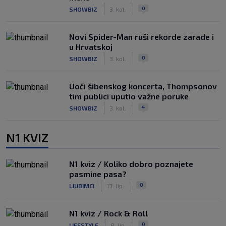
|
|
0
SHOWBIZ
3. kol.
Novi Spider-Man ruši rekorde zarade i
u Hrvatskoj
|
|
0
SHOWBIZ
3. kol.
Uoči šibenskog koncerta, Thompsonov
tim publici uputio važne poruke
|
|
4
SHOWBIZ
3. kol.
N1 KVIZ
N1 kviz / Koliko dobro poznajete
pasmine pasa?
|
|
0
LJUBIMCI
13. lip.
N1 kviz / Rock & Roll
|
|
0
LIFESTYLE
8. lip.