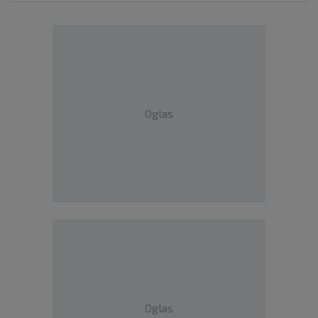
Oglas
Oglas