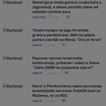
Nekad ga je imala gotovo svaka kuća u
Jugoslaviji, a danas postiže cijenu od
nekoliko stotina eura
|
|
0
LIFESTYLE
5. kol.
Totalni kolaps na jugu Hrvatske,
granica paralizirana. Neki iscrpljeni
putnici završili na Hitnoj: "Ovo je teror!"
|
|
7
VIJESTI
2. kol.
Pupovac sazvao izvanrednu
konferenciju, prikazan i video iz Knina:
"Zašto DORH ne poduzima mjere?"
|
|
14
VIJESTI
prije 8 h
Klarić o Plenkovićevoj najavi povećanja
braniteljskih mirovina: Politički bod za
Možemo, ne za HDZ
|
|
18
VIJESTI
6. kol.