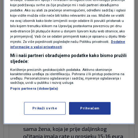
koje podržavaju svrhe za čije pružanje mi i naši partneri obrađujemo
podatke. Ako su alati za praćenje onemogućeni, određeni sadržaj i oglasi
Pa dobro,pohvalno, ali kada će HEP početi vršiti
koje vidite možda više neće biti toliko relevantni za vas. Možete se vratiti
na ovaj izbornik kako biste izmijenili svoje odabire ili povukli pristanak u
očitavanja na daljinu već ugrađenih brojila ??
bilo kojem trenutku klikom na Upravljaj postavkama poveznicu pri dnu
Neće valjda čekati da se zamijene sva pa tek
web-stranice [ili plutajuće ikone u donjem lijevom kutu web stranice, ako
je primjenjivo]. Vaši će se odabiri primijeniti kako je opisano u dijelu Web-
onda ...
mjesto. Za više pojedinosti pogledajte našu Politiku privatnosti.
Dodatne
informacije o vašoj privatnosti
Odgovor
Mi i naši partneri obrađujemo podatke kako bismo pružili
sljedeće:
prije 2 godina
Bezimena
Korištenje preciznih geolokacijskih podataka. Aktivno skeniranje
karakteristika uređaja za identifikaciju. Pohrana i/ili pristup podacima na
uređaju. Personalizirano oglašavanje i sadržaj, mjerenje oglašavanja i
sadržaja, uvidi u publiku i razvoj usluga.
Ima moja mama to nesretno "pametno"
Popis partnera (dobavljača)
brojilo već nekih 3-4 godine , samo su ga
donijeli, bez najave, i mogu reći da su
nam iskustva očajna! Očitavaju daljinski,
Prikaži svrhe
Prihvaćam
da, ali to Bog Otac ne zna kaj su očitali, a
samo svoje očitanje priznaju. Kako jedna
sama žena, koja je prije daljinskog
očitanja imala rate u prosjeku 15-16 eura