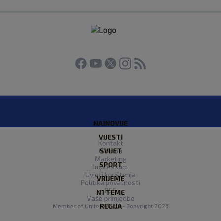
NAJNOVIJE
VIJESTI
Kontakt
O Nama
SVIJET
Marketing
SPORT
Impressum
Uvjeti korištenja
VRIJEME
Politika privatnosti
RSS
N1 TEME
Vaše primjedbe
REGIJA
Member of
United Media
- Copyright 2026