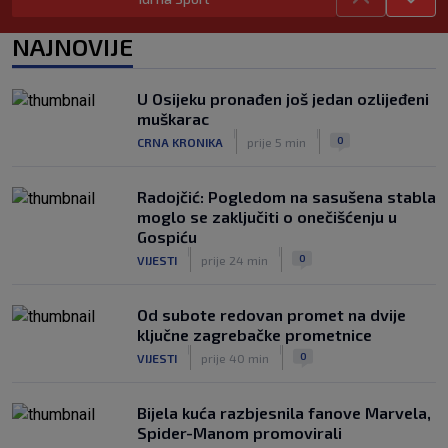
brutalni napad
|
SK
prije 7 h
NAJNOVIJE
U Osijeku pronađen još jedan ozlijeđeni
muškarac
|
|
0
CRNA KRONIKA
prije 5 min
Radojčić: Pogledom na sasušena stabla
moglo se zaključiti o onečišćenju u
Gospiću
|
|
0
VIJESTI
prije 24 min
Od subote redovan promet na dvije
ključne zagrebačke prometnice
|
|
0
VIJESTI
prije 40 min
Bijela kuća razbjesnila fanove Marvela,
Spider-Manom promovirali