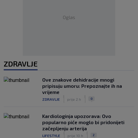
Oglas
ZDRAVLJE
Ove znakove dehidracije mnogi
pripisuju umoru: Prepoznajte ih na
vrijeme
|
|
0
ZDRAVLJE
prije 2 h
Kardiologinja upozorava: Ovo
popularno piće moglo bi pridonijeti
začepljenju arterija
|
|
2
LIFESTYLE
prije 10 h