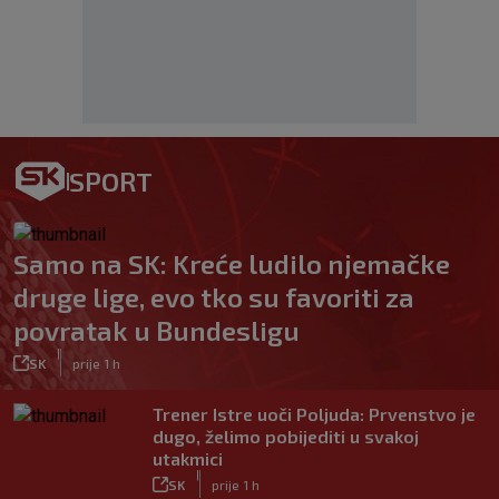
SPORT
Samo na SK: Kreće ludilo njemačke
druge lige, evo tko su favoriti za
povratak u Bundesligu
|
SK
prije 1 h
Trener Istre uoči Poljuda: Prvenstvo je
dugo, želimo pobijediti u svakoj
utakmici
|
SK
prije 1 h