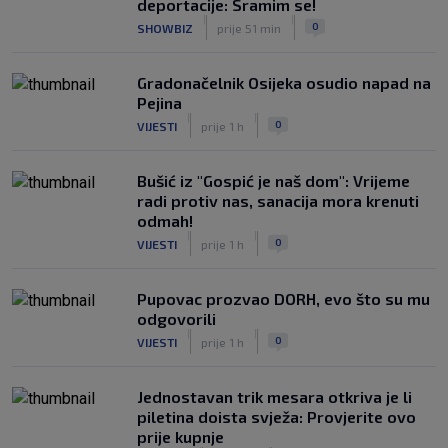
deportacije: Sramim se!
|
|
0
SHOWBIZ
prije 51 min
Gradonačelnik Osijeka osudio napad na
Pejina
|
|
0
VIJESTI
prije 1 h
Bušić iz "Gospić je naš dom": Vrijeme
radi protiv nas, sanacija mora krenuti
odmah!
|
|
0
VIJESTI
prije 1 h
Pupovac prozvao DORH, evo što su mu
odgovorili
|
|
0
VIJESTI
prije 1 h
Jednostavan trik mesara otkriva je li
piletina doista svježa: Provjerite ovo
prije kupnje