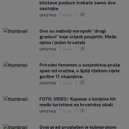
blistave podove trebate samo dva
sastojka
|
|
0
LIFESTYLE
6. kol.
Ovo su najbolji europski "drugi
gradovi" koje vrijedi posjetiti. Među
njima i jedan hrvatski
|
|
0
LIFESTYLE
6. kol.
Prirodni fenomen u susjedstvu pruža
spas od vrućina, u špilji tijekom cijele
godine 11 stupnjeva
|
|
1
LIFESTYLE
6. kol.
FOTO, VIDEO/ Kupanje s konjima hit
među turistima na hrvatskoj obali
|
|
1
LIFESTYLE
6. kol.
Ovaj grad proglašen je kulinarskom