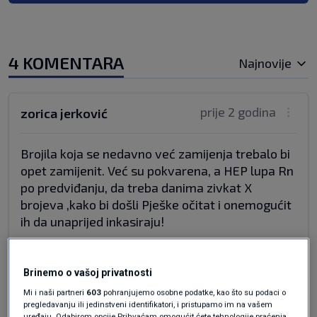
4 KOMENTARA
Najnovije
prije 2 godina
zorica jerković
Brojila koja se nedavno već zamijenja trebalo bi
opet zamijenit. Već su pokvarena, a HEP lupa Rn
po predviđanju, da treba danima zivkat X
brojeva ,kako bi došli Pješke očitat i onemogućit
ih da unaprijed inkasiraju!
Odgovor
Brinemo o vašoj privatnosti
Mi i naši partneri
603
pohranjujemo osobne podatke, kao što su podaci o
pregledavanju ili jedinstveni identifikatori, i pristupamo im na vašem
prije 2 godina
Beg
uređaju. Odabirom opcije Prihvaćam omogućit ćete tehnologije praćenja