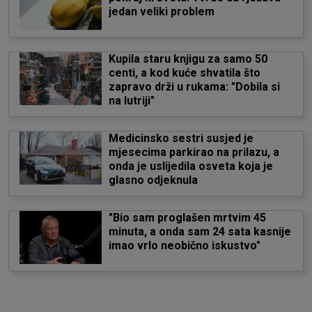
jedan veliki problem
Kupila staru knjigu za samo 50
centi, a kod kuće shvatila što
zapravo drži u rukama: "Dobila si
na lutriji"
Medicinsko sestri susjed je
mjesecima parkirao na prilazu, a
onda je uslijedila osveta koja je
glasno odjeknula
"Bio sam proglašen mrtvim 45
minuta, a onda sam 24 sata kasnije
imao vrlo neobično iskustvo"