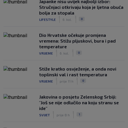
Japanke nisu uvijek najbolji izbor:
Stručnjaci otkrivaju koja je ljetna obuća
bolja za stopala
|
|
0
LIFESTYLE
6. kol.
Dio Hrvatske očekuje promjena
vremena: Stižu pljuskovi, bura i pad
temperature
|
|
0
VRIJEME
6. kol.
Stiže kratko osvježenje, a onda novi
toplinski val i rast temperatura
|
|
0
VRIJEME
prije 11 h
Jakovina o posjetu Zelenskog Srbiji:
"Još se nije odlučilo na koju stranu se
ide"
|
|
1
SVIJET
prije 8 h