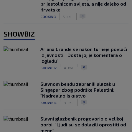
prijestolnicom svijeta, a nije daleko od
Hrvatske
|
|
0
COOKING
5. kol.
SHOWBIZ
Ariana Grande se nakon turneje povlači
iz javnosti: "Dosta joj je komentara o
izgledu"
|
|
0
SHOWBIZ
4. kol.
Slavnom bendu zabranili ulazak u
Singapur zbog podrške Palestini:
"Nadrealno iskustvo"
|
|
0
SHOWBIZ
3. kol.
Slavni glazbenik progovorio o velikoj
borbi: "Ljudi su se dolazili oprostiti od
mene"