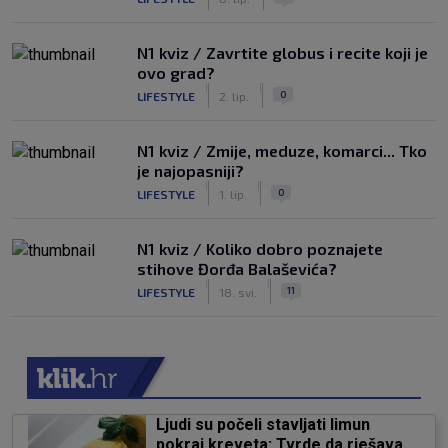
N1 kviz / Zavrtite globus i recite koji je
ovo grad?
|
|
0
LIFESTYLE
2. lip.
N1 kviz / Zmije, meduze, komarci... Tko
je najopasniji?
|
|
0
LIFESTYLE
1. lip.
N1 kviz / Koliko dobro poznajete
stihove Đorđa Balaševića?
|
|
11
LIFESTYLE
18. svi.
Ljudi su počeli stavljati limun
pokraj kreveta: Tvrde da rješava