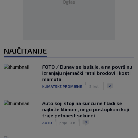
Oglas
NAJČITANIJE
FOTO / Dunav se isušuje, a na površinu
izranjaju njemački ratni brodovi i kosti
mamuta
|
|
2
KLIMATSKE PROMJENE
5. kol.
Auto koji stoji na suncu ne hladi se
najbrže klimom, nego postupkom koji
traje petnaest sekundi
|
|
0
AUTO
prije 10 h