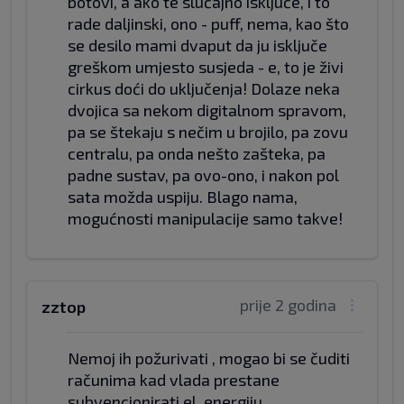
botovi, a ako te slučajno isključe, i to
rade daljinski, ono - puff, nema, kao što
se desilo mami dvaput da ju isključe
greškom umjesto susjeda - e, to je živi
cirkus doći do uključenja! Dolaze neka
dvojica sa nekom digitalnom spravom,
pa se štekaju s nečim u brojilo, pa zovu
centralu, pa onda nešto zašteka, pa
padne sustav, pa ovo-ono, i nakon pol
sata možda uspiju. Blago nama,
mogućnosti manipulacije samo takve!
prije 2 godina
zztop
Nemoj ih požurivati , mogao bi se čuditi
računima kad vlada prestane
subvencionirati el. energiju ...