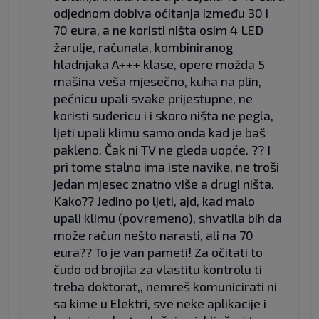
odjednom dobiva oćitanja između 30 i
70 eura, a ne koristi ništa osim 4 LED
žarulje, računala, kombiniranog
hladnjaka A+++ klase, opere možda 5
mašina veša mjesečno, kuha na plin,
pećnicu upali svake prijestupne, ne
koristi suđericu i i skoro ništa ne pegla,
ljeti upali klimu samo onda kad je baš
pakleno. Čak ni TV ne gleda uopće. ?? I
pri tome stalno ima iste navike, ne troši
jedan mjesec znatno više a drugi ništa.
Kako?? Jedino po ljeti, ajd, kad malo
upali klimu (povremeno), shvatila bih da
može račun nešto narasti, ali na 70
eura?? To je van pameti! Za očitati to
čudo od brojila za vlastitu kontrolu ti
treba doktorat,, nemreš komunicirati ni
sa kime u Elektri, sve neke aplikacije i