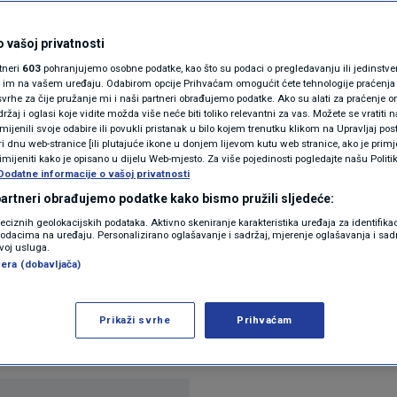
N1(DIS)INFO
 Zagrebu: Došao i
KLIMATSKE PROMJENE
 vašoj privatnosti
rtneri
603
pohranjujemo osobne podatke, kao što su podaci o pregledavanju ili jedinstveni 
apjevali
FOTO
o im na vašem uređaju. Odabirom opcije Prihvaćam omogućit ćete tehnologije praćenja
vrhe za čije pružanje mi i naši partneri obrađujemo podatke. Ako su alati za praćenje
žaj i oglasi koje vidite možda više neće biti toliko relevantni za vas. Možete se vratiti n
VIDEO
zmijenili svoje odabire ili povukli pristanak u bilo kojem trenutku klikom na Upravljaj p
11
ESTI
komentara
|
i dnu web-stranice [ili plutajuće ikone u donjem lijevom kutu web stranice, ako je primje
rimijeniti kako je opisano u dijelu Web-mjesto. Za više pojedinosti pogledajte našu Politi
Dodatne informacije o vašoj privatnosti
 partneri obrađujemo podatke kako bismo pružili sljedeće:
reciznih geolokacijskih podataka. Aktivno skeniranje karakteristika uređaja za identifika
p podacima na uređaju. Personalizirano oglašavanje i sadržaj, mjerenje oglašavanja i sadr
zvoj usluga.
era (dobavljača)
otu u Zagrebu, kao prvi u nizu, pod geslom ''Prvi ko
onom !'', s kojeg je poručeno da je pravo na život 
Prikaži svrhe
Prihvaćam
itaj više