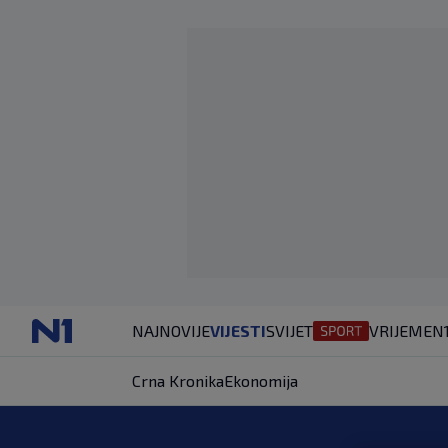
NAJNOVIJE
VIJESTI
SVIJET
VRIJEME
N
Crna Kronika
Ekonomija