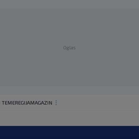
Oglas
1 TEME
REGIJA
MAGAZIN
N1 KOMENTAR
KOLUMNE