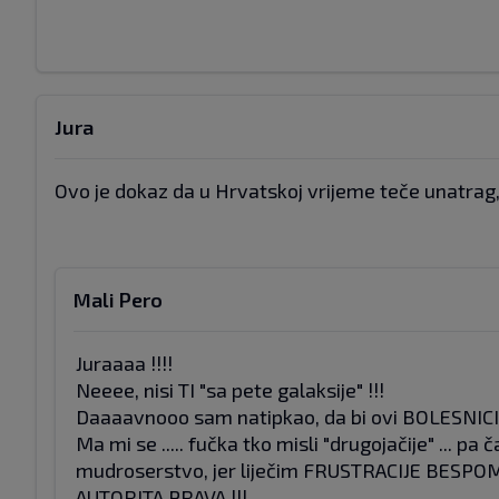
Jura
Ovo je dokaz da u Hrvatskoj vrijeme teče unatrag,
Mali Pero
Juraaaa !!!!
Neeee, nisi TI "sa pete galaksije" !!!
Daaaavnooo sam natipkao, da bi ovi BOLESNICI P
Ma mi se ..... fučka tko misli "drugojačije" ... p
mudroserstvo, jer liječim FRUSTRACIJE BESPOMO
AUTORITA PRAVA !!!