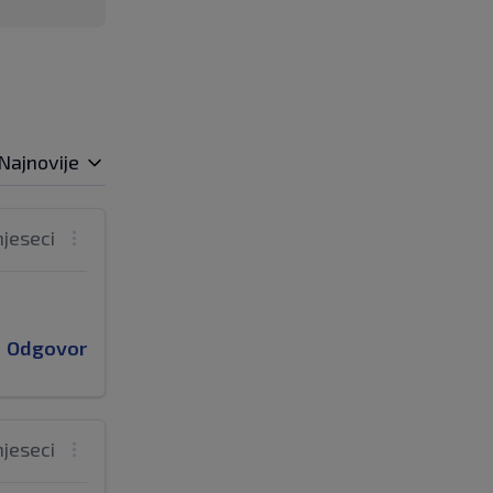
Najnovije
mjeseci
Odgovor
mjeseci