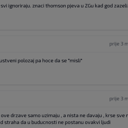
 svi ignoriraju. znaci thomson pjeva u ZGu kad god zazeli
prije 3 
rustveni polozaj pa hoce da se "misli"
prije 3 
od ove drzave samo uzimaju , a nista ne davaju , krse sv
od straha da u buducnosti ne postanu ovakvi ljudi