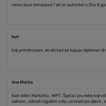
cemu sluzi tomasevic? jel on autoritet u ZGu ili ga
huh
koji primitivizam, ali oki kad se kupuju diplome i d
Ana Marija
Kad vidim Markićku , MPT , Šipića i jos neke koji 
zakone , odmah izgubim volju za imati jos djece , 