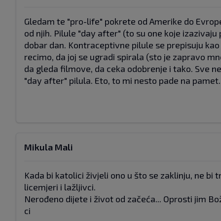
Gledam te "pro-life" pokrete od Amerike do Evrope 
od njih. Pilule "day after" (to su one koje izaziva
dobar dan. Kontraceptivne pilule se prepisuju kao 
recimo, da joj se ugradi spirala (sto je zapravo mn
da gleda filmove, da ceka odobrenje i tako. Sve n
"day after" pilula. Eto, to mi nesto pade na pamet.
Mikula Mali
Kada bi katolici živjeli ono u što se zaklinju, ne 
licemjeri i lažljivci.
Nerođeno dijete i život od začeća... Oprosti jim B
ci