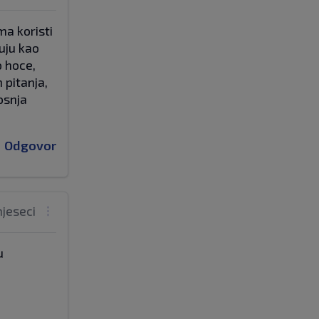
ma koristi
suju kao
o hoce,
 pitanja,
osnja
Odgovor
mjeseci
u