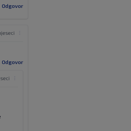
Odgovor
mjeseci
Odgovor
eseci
e
d