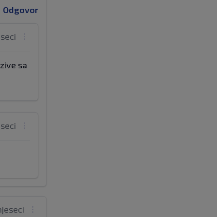
Odgovor
eseci
 zive sa
eseci
mjeseci