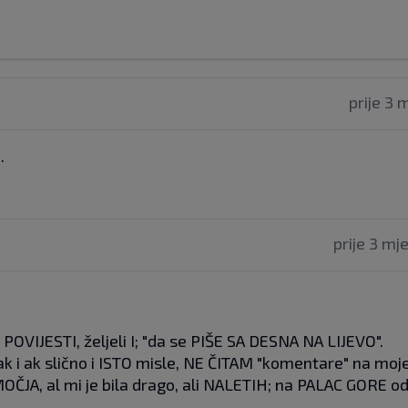
prije 3 
.
prije 3 mj
OVIJESTI, željeli I; "da se PIŠE SA DESNA NA LIJEVO".
a čak i ak slično i ISTO misle, NE ČITAM "komentare" na moj
ČJA, al mi je bila drago, ali NALETIH; na PALAC GORE o