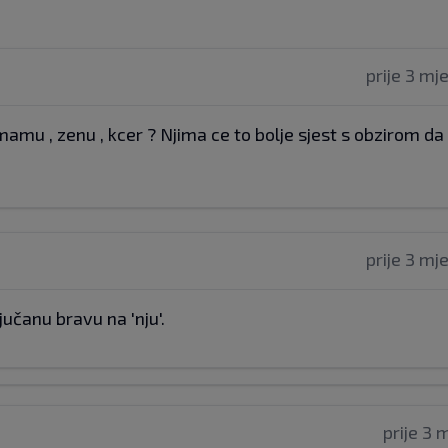
prije 3 mj
mamu , zenu , kcer ? Njima ce to bolje sjest s obzirom da
prije 3 mj
ljučanu bravu na 'nju'.
prije 3 