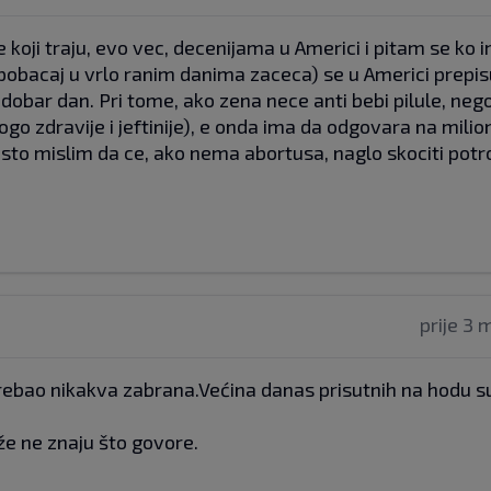
koji traju, evo vec, decenijama u Americi i pitam se ko i
ju pobacaj u vrlo ranim danima zaceca) se u Americi prepi
dobar dan. Pri tome, ako zena nece anti bebi pilule, neg
ogo zdravije i jeftinije), e onda ima da odgovara na milion
esto mislim da ce, ako nema abortusa, naglo skociti potr
prije 3 
bi trebao nikakva zabrana.Većina danas prisutnih na hodu s
ože ne znaju što govore.