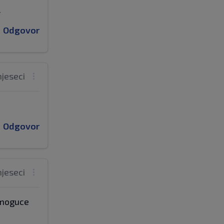
.
Odgovor
mjeseci
Odgovor
mjeseci
e moguce