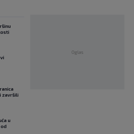
ršinu
kosti
Oglas
vi
ranica
 završili
uća u
 od