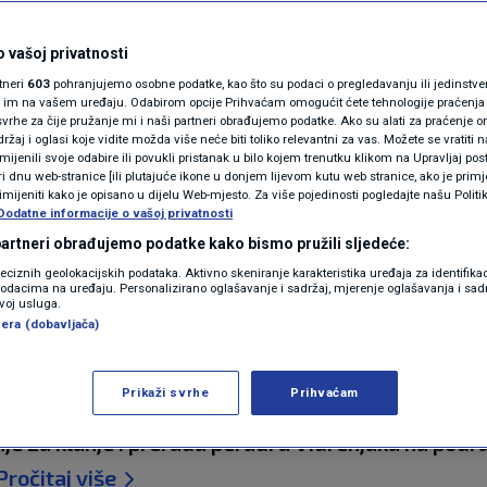
N1(DIS)INFO
klaonice peradi u
KLIMATSKE PROMJENE
 vašoj privatnosti
rtneri
603
pohranjujemo osobne podatke, kao što su podaci o pregledavanju ili jedinstveni 
i građani Siska poručuju
FOTO
o im na vašem uređaju. Odabirom opcije Prihvaćam omogućit ćete tehnologije praćenja
vrhe za čije pružanje mi i naši partneri obrađujemo podatke. Ako su alati za praćenje
žaj i oglasi koje vidite možda više neće biti toliko relevantni za vas. Možete se vratiti n
VIDEO
zmijenili svoje odabire ili povukli pristanak u bilo kojem trenutku klikom na Upravljaj p
i dnu web-stranice [ili plutajuće ikone u donjem lijevom kutu web stranice, ako je primje
rimijeniti kako je opisano u dijelu Web-mjesto. Za više pojedinosti pogledajte našu Politi
Dodatne informacije o vašoj privatnosti
 partneri obrađujemo podatke kako bismo pružili sljedeće:
reciznih geolokacijskih podataka. Aktivno skeniranje karakteristika uređaja za identifika
p podacima na uređaju. Personalizirano oglašavanje i sadržaj, mjerenje oglašavanja i sadr
zvoj usluga.
era (dobavljača)
Prikaži svrhe
Prihvaćam
 donijelo je, na zahtjev investitora, rješenje o obu
nje za klanje i preradu peradi u Vidrenjaku na podr
Pročitaj više