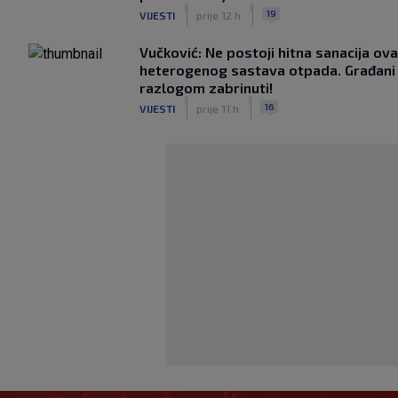
|
|
19
VIJESTI
prije 12 h
Vučković: Ne postoji hitna sanacija ov
heterogenog sastava otpada. Građani 
razlogom zabrinuti!
|
|
16
VIJESTI
prije 11 h
Božić za SK: Zadar je dvosjek