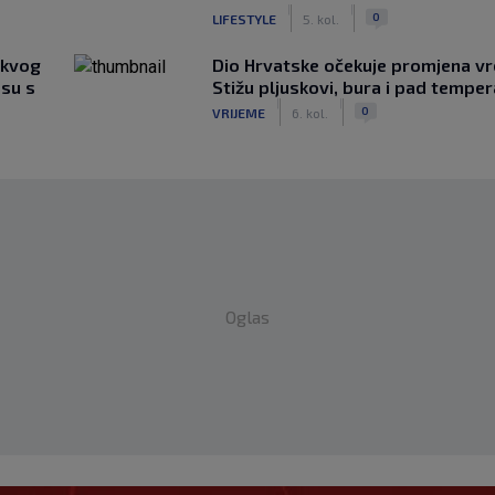
|
|
0
LIFESTYLE
5. kol.
akvog
Dio Hrvatske očekuje promjena v
su s
Stižu pljuskovi, bura i pad tempe
|
|
0
VRIJEME
6. kol.
Oglas
li mač, publiku ne