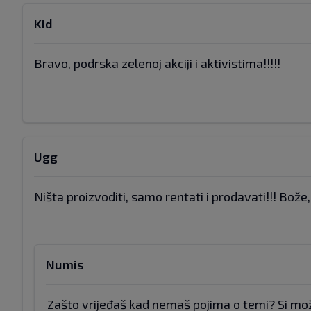
Kid
Bravo, podrska zelenoj akciji i aktivistima!!!!!
Ugg
Ništa proizvoditi, samo rentati i prodavati!!! Bože
Numis
Zašto vrijeđaš kad nemaš pojima o temi? Si mo