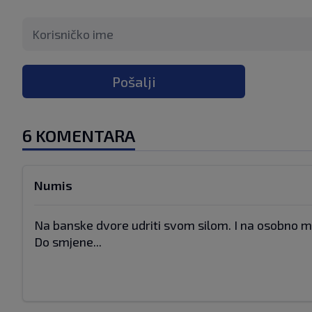
Pošalji
6 KOMENTARA
Numis
Na banske dvore udriti svom silom. I na osobno m
Do smjene...