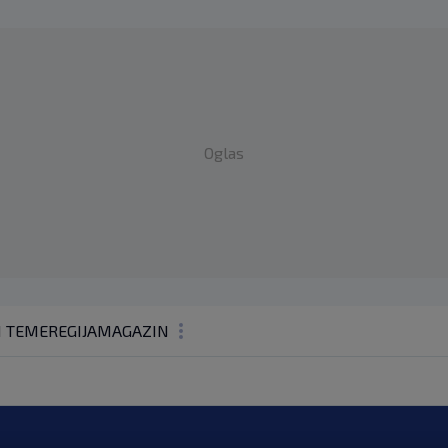
Oglas
1 TEME
REGIJA
MAGAZIN
N1 KOMENTAR
KOLUMNE