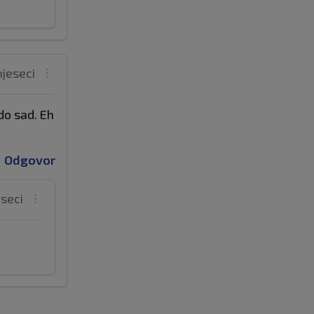
mjeseci
do sad. Eh
.
Odgovor
eseci