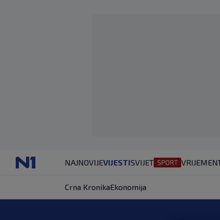
NAJNOVIJE
VIJESTI
SVIJET
VRIJEME
N
Crna Kronika
Ekonomija