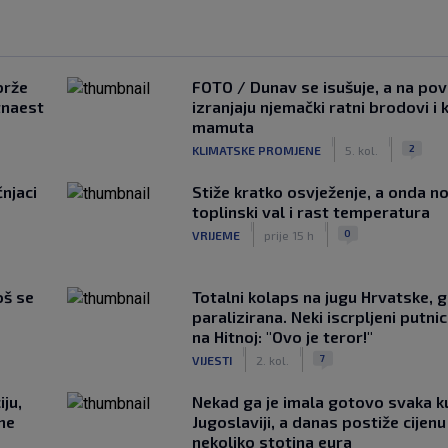
brže
FOTO / Dunav se isušuje, a na pov
tnaest
izranjaju njemački ratni brodovi i 
mamuta
|
|
2
KLIMATSKE PROMJENE
5. kol.
čnjaci
Stiže kratko osvježenje, a onda no
toplinski val i rast temperatura
|
|
0
VRIJEME
prije 15 h
oš se
Totalni kolaps na jugu Hrvatske, g
paralizirana. Neki iscrpljeni putnici
na Hitnoj: "Ovo je teror!"
|
|
7
VIJESTI
2. kol.
ju,
Nekad ga je imala gotovo svaka k
 ne
Jugoslaviji, a danas postiže cijenu
nekoliko stotina eura