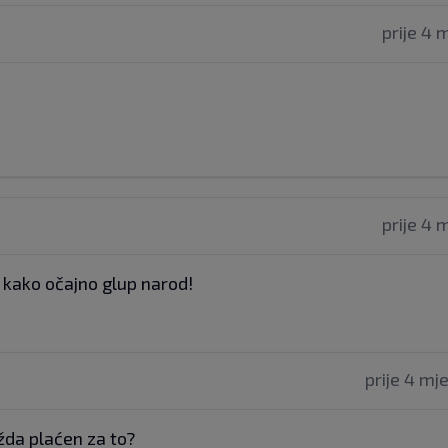
prije 4 
prije 4 
, kako očajno glup narod!
prije 4 mj
žda plaćen za to?