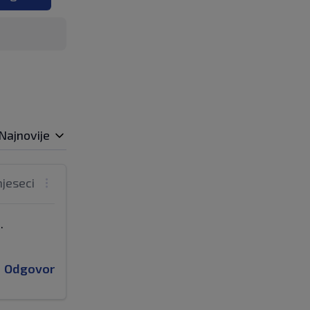
Najnovije
mjeseci
.
Odgovor