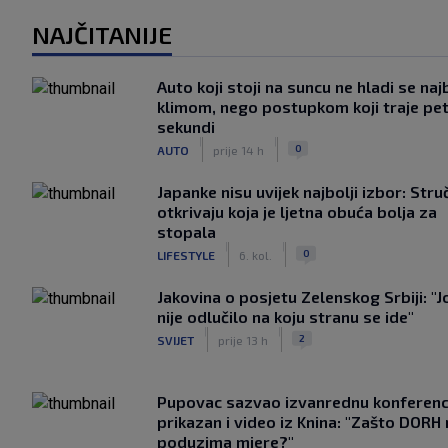
NAJČITANIJE
Auto koji stoji na suncu ne hladi se naj
klimom, nego postupkom koji traje pe
sekundi
|
|
0
AUTO
prije 14 h
Japanke nisu uvijek najbolji izbor: Stru
otkrivaju koja je ljetna obuća bolja za
stopala
|
|
0
LIFESTYLE
6. kol.
Jakovina o posjetu Zelenskog Srbiji: "J
nije odlučilo na koju stranu se ide"
|
|
2
SVIJET
prije 13 h
Pupovac sazvao izvanrednu konferenci
prikazan i video iz Knina: "Zašto DORH
poduzima mjere?"