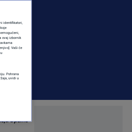
identifikatori,
 koje
 onemogućeni,
a ovaj izbornik
ostavkama
njivo]. Vaši će
ku
ciju. Pohrana
žaja, uvidi u
stavi
učju Općine