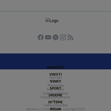
NAJNOVIJE
VIJESTI
Kontakt
O Nama
SVIJET
Marketing
SPORT
Impressum
Uvjeti korištenja
VRIJEME
Politika privatnosti
RSS
N1 TEME
Vaše primjedbe
REGIJA
Member of
United Media
- Copyright 2026