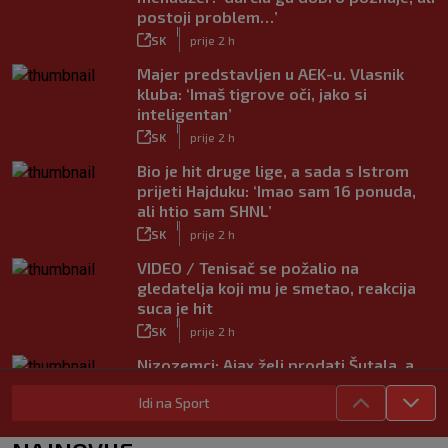
postoji problem…’
|
SK
prije 2 h
Majer predstavljen u AEK-u. Vlasnik
kluba: ‘Imaš tigrove oči, jako si
inteligentan’
|
SK
prije 2 h
Bio je hit druge lige, a sada s Istrom
prijeti Hajduku: ‘Imao sam 16 ponuda,
ali htio sam SHNL’
|
SK
prije 2 h
VIDEO / Tenisač se požalio na
gledatelja koji mu je smetao, reakcija
suca je hit
|
SK
prije 2 h
Nizozemci: Ajax želi prodati Šutala, a
ponuda ne nedostaje
Idi na Sport
|
SK
7. kol.
Bennacer raskinuo s Milanom i sada je