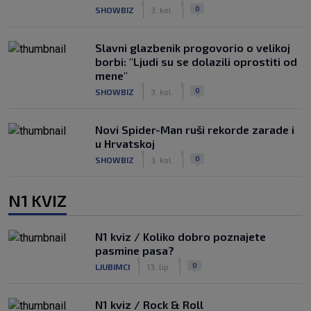
|
|
0
SHOWBIZ
3. kol.
Slavni glazbenik progovorio o velikoj
borbi: "Ljudi su se dolazili oprostiti od
mene"
|
|
0
SHOWBIZ
3. kol.
Novi Spider-Man ruši rekorde zarade i
u Hrvatskoj
|
|
0
SHOWBIZ
3. kol.
N1 KVIZ
N1 kviz / Koliko dobro poznajete
pasmine pasa?
|
|
0
LJUBIMCI
13. lip.
N1 kviz / Rock & Roll