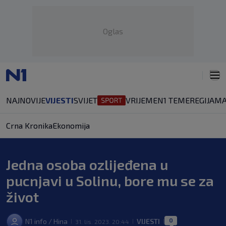
Oglas
NAJNOVIJE
VIJESTI
SVIJET
VRIJEME
N1 TEME
REGIJA
MA
Crna Kronika
Ekonomija
Jedna osoba ozlijeđena u
pucnjavi u Solinu, bore mu se za
život
0
N1 info / Hina
VIJESTI
31. lis. 2023. 20:44
|
|
|