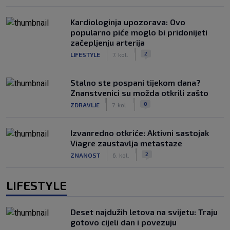
Kardiologinja upozorava: Ovo
popularno piće moglo bi pridonijeti
začepljenju arterija
|
|
2
LIFESTYLE
7. kol.
Stalno ste pospani tijekom dana?
Znanstvenici su možda otkrili zašto
|
|
0
ZDRAVLJE
7. kol.
Izvanredno otkriće: Aktivni sastojak
Viagre zaustavlja metastaze
|
|
2
ZNANOST
6. kol.
LIFESTYLE
Deset najdužih letova na svijetu: Traju
gotovo cijeli dan i povezuju