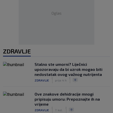
Oglas
ZDRAVLJE
Stalno ste umorni? Liječnici
upozoravaju da bi uzrok mogao biti
nedostatak ovog važnog nutrijenta
|
|
0
ZDRAVLJE
prije 4 h
Ove znakove dehidracije mnogi
pripisuju umoru: Prepoznajte ih na
vrijeme
|
|
0
ZDRAVLJE
7. kol.