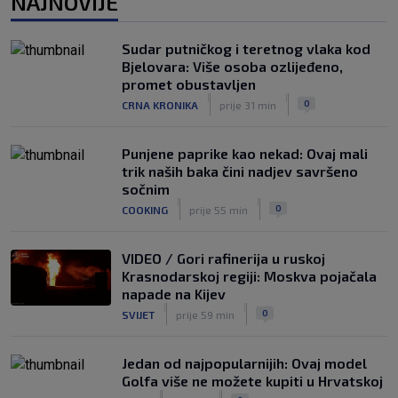
NAJNOVIJE
slobodan igrač: Boban je upravo to i
htio, ali…
|
Sudar putničkog i teretnog vlaka kod
SK
7. kol.
Bjelovara: Više osoba ozlijeđeno,
VIDEO / Počela nam je ‘Cvajta’! Brekalo
promet obustavljen
solidan u gostujućoj pobjedi Herthe
|
|
0
CRNA KRONIKA
prije 31 min
kod Bochuma
|
SK
7. kol.
Punjene paprike kao nekad: Ovaj mali
trik naših baka čini nadjev savršeno
sočnim
|
|
0
COOKING
prije 55 min
VIDEO / Gori rafinerija u ruskoj
Krasnodarskoj regiji: Moskva pojačala
napade na Kijev
|
|
0
SVIJET
prije 59 min
Jedan od najpopularnijih: Ovaj model
Golfa više ne možete kupiti u Hrvatskoj
|
|