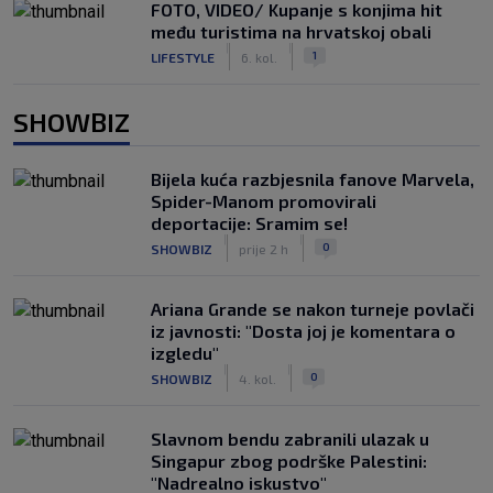
FOTO, VIDEO/ Kupanje s konjima hit
među turistima na hrvatskoj obali
|
|
1
LIFESTYLE
6. kol.
SHOWBIZ
Bijela kuća razbjesnila fanove Marvela,
Spider-Manom promovirali
deportacije: Sramim se!
|
|
0
SHOWBIZ
prije 2 h
Ariana Grande se nakon turneje povlači
iz javnosti: "Dosta joj je komentara o
izgledu"
|
|
0
SHOWBIZ
4. kol.
Slavnom bendu zabranili ulazak u
Singapur zbog podrške Palestini:
"Nadrealno iskustvo"