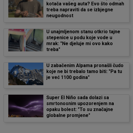
kotača vašeg auta? Evo što odmah
treba napraviti da se izbjegne
neugodnost
U unajmljenom stanu otkrio tajne
stepenice u podu koje vode u
mrak: "Ne djeluje mi ovo kako
treba"
U zabačenim Alpama pronašli čudo
koje ne bi trebalo tamo biti: "Pa tu
je već 1100 godina"
Super El Niño sada dolazi sa
smrtonosnim upozorenjem na
opaku bolest: "To su značajne
globalne promjene"