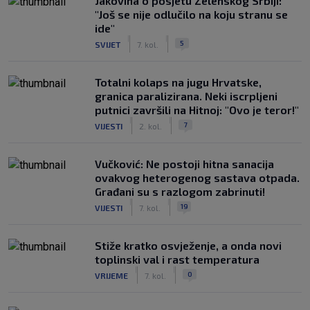
Jakovina o posjetu Zelenskog Srbiji:
"Još se nije odlučilo na koju stranu se
ide"
|
|
5
SVIJET
7. kol.
Totalni kolaps na jugu Hrvatske,
granica paralizirana. Neki iscrpljeni
putnici završili na Hitnoj: "Ovo je teror!"
|
|
7
VIJESTI
2. kol.
Vučković: Ne postoji hitna sanacija
ovakvog heterogenog sastava otpada.
Građani su s razlogom zabrinuti!
|
|
19
VIJESTI
7. kol.
Stiže kratko osvježenje, a onda novi
toplinski val i rast temperatura
|
|
0
VRIJEME
7. kol.