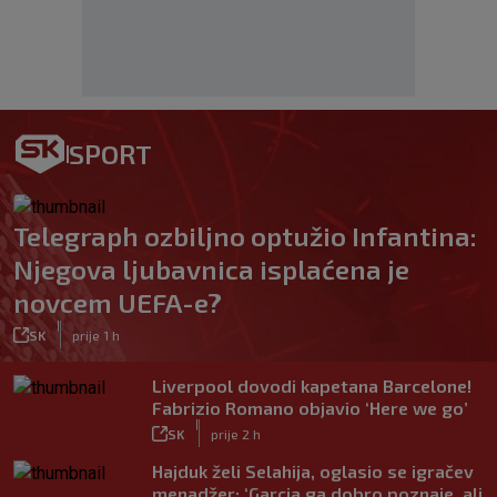
SPORT
Telegraph ozbiljno optužio Infantina:
Njegova ljubavnica isplaćena je
novcem UEFA-e?
|
SK
prije 1 h
Liverpool dovodi kapetana Barcelone!
Fabrizio Romano objavio ‘Here we go’
|
SK
prije 2 h
Hajduk želi Selahija, oglasio se igračev
menadžer: ‘Garcia ga dobro poznaje, ali