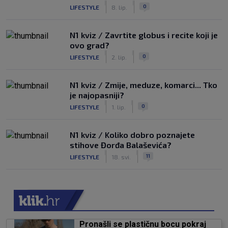
|
|
0
LIFESTYLE
8. lip.
N1 kviz / Zavrtite globus i recite koji je
ovo grad?
|
|
0
LIFESTYLE
2. lip.
N1 kviz / Zmije, meduze, komarci... Tko
je najopasniji?
|
|
0
LIFESTYLE
1. lip.
N1 kviz / Koliko dobro poznajete
stihove Đorđa Balaševića?
|
|
11
LIFESTYLE
18. svi.
Pronašli se plastičnu bocu pokraj