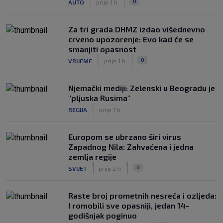
0
AUTO
prije 1 h
Za tri grada DHMZ izdao višednevno
crveno upozorenje: Evo kad će se
smanjiti opasnost
|
|
0
VRIJEME
prije 1 h
Njemački mediji: Zelenski u Beogradu je
"pljuska Rusima"
|
REGIJA
prije 1 h
Europom se ubrzano širi virus
Zapadnog Nila: Zahvaćena i jedna
zemlja regije
|
|
0
SVIJET
prije 2 h
Raste broj prometnih nesreća i ozljeda:
I romobili sve opasniji, jedan 14-
godišnjak poginuo
|
|