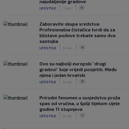
najudaljenije gradove
|
|
0
LIFESTYLE
7. kol.
Zaboravite skupa sredstva:
Profesionalna čistačica tvrdi da za
blistave podove trebate samo dva
sastojka
|
|
0
LIFESTYLE
6. kol.
Ovo su najbolji europski "drugi
gradovi" koje vrijedi posjetiti. Među
njima i jedan hrvatski
|
|
0
LIFESTYLE
6. kol.
Prirodni fenomen u susjedstvu pruža
spas od vrućina, u špilji tijekom cijele
godine 11 stupnjeva
|
|
1
LIFESTYLE
6. kol.