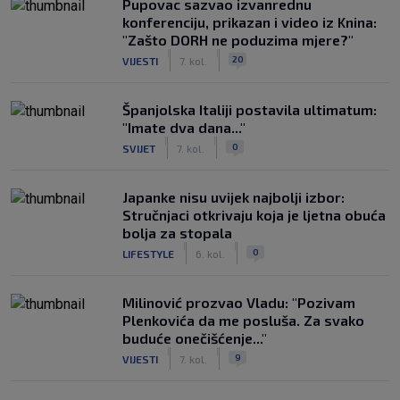
Pupovac sazvao izvanrednu
konferenciju, prikazan i video iz Knina:
"Zašto DORH ne poduzima mjere?"
|
|
20
VIJESTI
7. kol.
Španjolska Italiji postavila ultimatum:
"Imate dva dana..."
|
|
0
SVIJET
7. kol.
Japanke nisu uvijek najbolji izbor:
Stručnjaci otkrivaju koja je ljetna obuća
bolja za stopala
|
|
0
LIFESTYLE
6. kol.
Milinović prozvao Vladu: "Pozivam
Plenkovića da me posluša. Za svako
buduće onečišćenje..."
|
|
9
VIJESTI
7. kol.