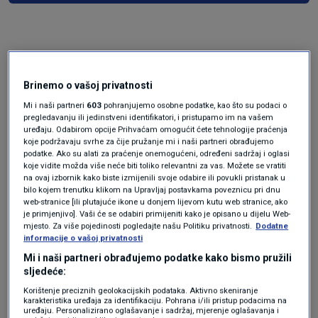
Brinemo o vašoj privatnosti
Mi i naši partneri
603
pohranjujemo osobne podatke, kao što su podaci o
pregledavanju ili jedinstveni identifikatori, i pristupamo im na vašem
uređaju. Odabirom opcije Prihvaćam omogućit ćete tehnologije praćenja
Oglas
koje podržavaju svrhe za čije pružanje mi i naši partneri obrađujemo
podatke. Ako su alati za praćenje onemogućeni, određeni sadržaj i oglasi
koje vidite možda više neće biti toliko relevantni za vas. Možete se vratiti
na ovaj izbornik kako biste izmijenili svoje odabire ili povukli pristanak u
bilo kojem trenutku klikom na Upravljaj postavkama poveznicu pri dnu
web-stranice [ili plutajuće ikone u donjem lijevom kutu web stranice, ako
je primjenjivo]. Vaši će se odabiri primijeniti kako je opisano u dijelu Web-
mjesto. Za više pojedinosti pogledajte našu Politiku privatnosti.
Dodatne
informacije o vašoj privatnosti
Mi i naši partneri obrađujemo podatke kako bismo pružili
sljedeće:
Korištenje preciznih geolokacijskih podataka. Aktivno skeniranje
karakteristika uređaja za identifikaciju. Pohrana i/ili pristup podacima na
uređaju. Personalizirano oglašavanje i sadržaj, mjerenje oglašavanja i