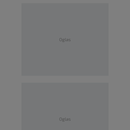
Oglas
Oglas