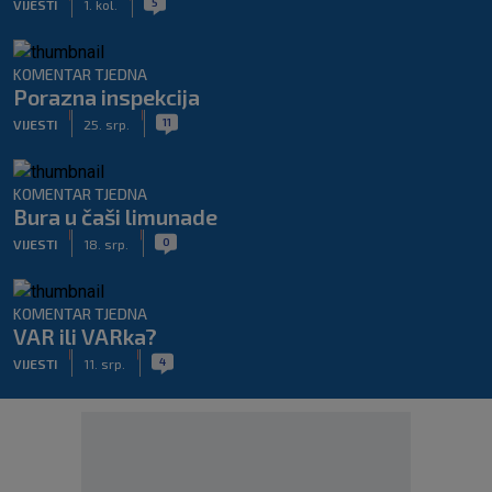
5
VIJESTI
1. kol.
KOMENTAR TJEDNA
Porazna inspekcija
|
|
11
VIJESTI
25. srp.
KOMENTAR TJEDNA
Bura u čaši limunade
|
|
0
VIJESTI
18. srp.
KOMENTAR TJEDNA
VAR ili VARka?
|
|
4
VIJESTI
11. srp.