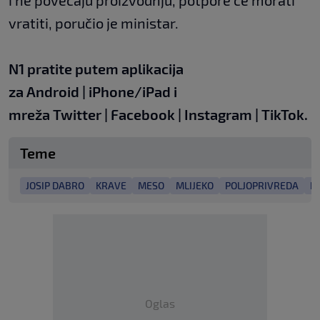
i ne povećaju proizvodnju, potpore će morati
vratiti, poručio je ministar.
N1 pratite putem aplikacija
za
Android
|
iPhone/iPad
i
mreža
Twitter
|
Facebook
|
Instagram
|
TikTok
.
Teme
JOSIP DABRO
KRAVE
MESO
MLIJEKO
POLJOPRIVREDA
P
Oglas