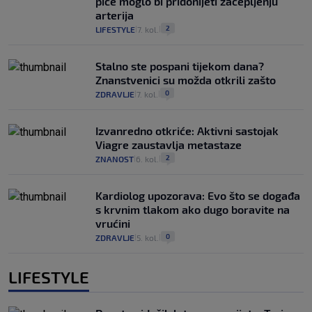
piće moglo bi pridonijeti začepljenju
arterija
2
LIFESTYLE
7. kol.
|
|
Stalno ste pospani tijekom dana?
Znanstvenici su možda otkrili zašto
0
ZDRAVLJE
7. kol.
|
|
Izvanredno otkriće: Aktivni sastojak
Viagre zaustavlja metastaze
2
ZNANOST
6. kol.
|
|
Kardiolog upozorava: Evo što se događa
s krvnim tlakom ako dugo boravite na
vrućini
0
ZDRAVLJE
5. kol.
|
|
LIFESTYLE