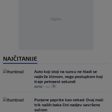
Oglas
NAJČITANIJE
Auto koji stoji na suncu ne hladi se
najbrže klimom, nego postupkom koji
traje petnaest sekundi
0
AUTO
7. kol.
|
|
Punjene paprike kao nekad: Ovaj mali
trik naših baka čini nadjev savršeno
sočnim