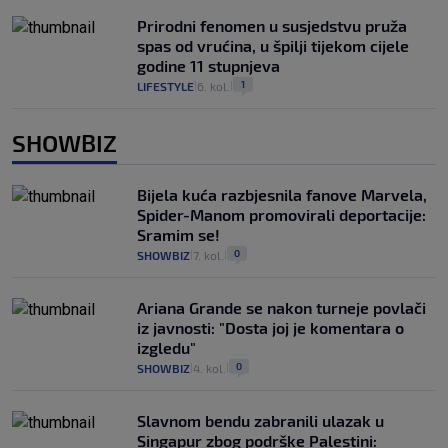
Prirodni fenomen u susjedstvu pruža
spas od vrućina, u špilji tijekom cijele
godine 11 stupnjeva
1
LIFESTYLE
6. kol.
|
|
SHOWBIZ
Bijela kuća razbjesnila fanove Marvela,
Spider-Manom promovirali deportacije:
Sramim se!
0
SHOWBIZ
7. kol.
|
|
Ariana Grande se nakon turneje povlači
iz javnosti: "Dosta joj je komentara o
izgledu"
0
SHOWBIZ
4. kol.
|
|
Slavnom bendu zabranili ulazak u
Singapur zbog podrške Palestini: