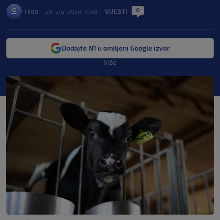
0
Hina
VIJESTI
28. stu. 2024. 11:40
|
|
|
Dodajte N1 u omiljeni Google izvor
Više