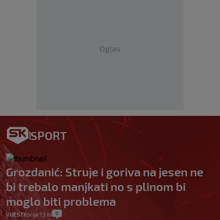
Oglas
SPORT
Grozdanić: Struje i goriva na jesen ne
bi trebalo manjkati no s plinom bi
moglo biti problema
0
VIJESTI
prije 13 h
|
|