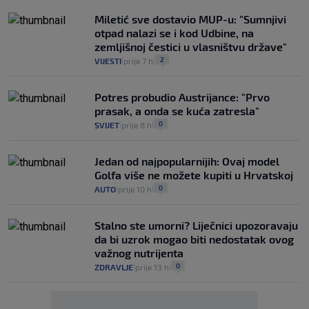
Miletić sve dostavio MUP-u: "Sumnjivi
otpad nalazi se i kod Udbine, na
zemljišnoj čestici u vlasništvu države"
2
VIJESTI
prije 7 h
|
|
Potres probudio Austrijance: "Prvo
prasak, a onda se kuća zatresla"
0
SVIJET
prije 8 h
|
|
Jedan od najpopularnijih: Ovaj model
Golfa više ne možete kupiti u Hrvatskoj
0
AUTO
prije 10 h
|
|
Stalno ste umorni? Liječnici upozoravaju
da bi uzrok mogao biti nedostatak ovog
važnog nutrijenta
0
ZDRAVLJE
prije 13 h
|
|