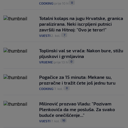
0
COOKING
prije 10 h
|
|
Totalni kolaps na jugu Hrvatske, granica
paralizirana. Neki iscrpljeni putnici
završili na Hitnoj: "Ovo je teror!"
7
VIJESTI
2. kol.
|
|
Toplinski val se vraća: Nakon bure, stižu
pljuskovi i grmljavina
0
VRIJEME
prije 13 h
|
|
Pogačice za 15 minuta: Mekane su,
prozračne i tražit ćete još jednu turu
0
COOKING
7. kol.
|
|
Milinović prozvao Vladu: "Pozivam
Plenkovića da me posluša. Za svako
buduće onečišćenje..."
10
VIJESTI
7. kol.
|
|