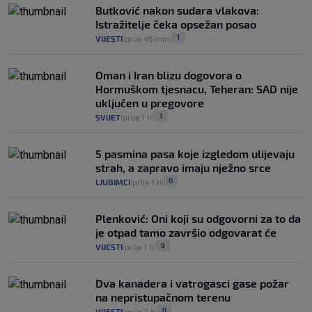
Butković nakon sudara vlakova:
Istražitelje čeka opsežan posao
1
VIJESTI
prije 45 min
|
|
Oman i Iran blizu dogovora o
Hormuškom tjesnacu, Teheran: SAD nije
uključen u pregovore
1
SVIJET
prije 1 h
|
|
5 pasmina pasa koje izgledom ulijevaju
strah, a zapravo imaju nježno srce
0
LJUBIMCI
prije 1 h
|
|
Plenković: Oni koji su odgovorni za to da
je otpad tamo završio odgovarat će
9
VIJESTI
prije 1 h
|
|
Dva kanadera i vatrogasci gase požar
na nepristupačnom terenu
0
VIJESTI
prije 2 h
|
|