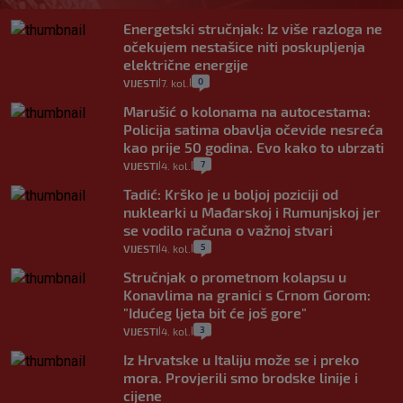
Energetski stručnjak: Iz više razloga ne
očekujem nestašice niti poskupljenja
električne energije
0
VIJESTI
7. kol.
|
|
Marušić o kolonama na autocestama:
Policija satima obavlja očevide nesreća
kao prije 50 godina. Evo kako to ubrzati
7
VIJESTI
4. kol.
|
|
Tadić: Krško je u boljoj poziciji od
nuklearki u Mađarskoj i Rumunjskoj jer
se vodilo računa o važnoj stvari
5
VIJESTI
4. kol.
|
|
Stručnjak o prometnom kolapsu u
Konavlima na granici s Crnom Gorom:
"Idućeg ljeta bit će još gore"
3
VIJESTI
4. kol.
|
|
Iz Hrvatske u Italiju može se i preko
mora. Provjerili smo brodske linije i
cijene