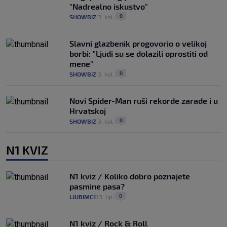
"Nadrealno iskustvo"
0
SHOWBIZ
3. kol.
|
|
Slavni glazbenik progovorio o velikoj
borbi: "Ljudi su se dolazili oprostiti od
mene"
0
SHOWBIZ
3. kol.
|
|
Novi Spider-Man ruši rekorde zarade i u
Hrvatskoj
0
SHOWBIZ
3. kol.
|
|
N1 KVIZ
N1 kviz / Koliko dobro poznajete
pasmine pasa?
0
LJUBIMCI
13. lip.
|
|
N1 kviz / Rock & Roll