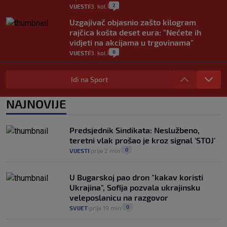
2
VIJESTI
3. kol.
|
|
Uzgajivač objasnio zašto kilogram
rajčica košta deset eura: "Nećete ih
vidjeti na akcijama u trgovinama"
8
VIJESTI
3. kol.
|
|
Selidba je jedno od stresnijih iskustava.
Evo aktualnih cijena i nekoliko savjeta
Idi na Sport
da prođe što lakše i jeftinije
0
VIJESTI
2. kol.
NAJNOVIJE
|
|
Izračunali smo koliko košta putovanje
automobilom na Hvar iz Zagreba, a
Predsjednik Sindikata: Neslužbeno,
koliko iz Osijeka
teretni vlak prošao je kroz signal 'STOJ'
14
VIJESTI
2. kol.
|
|
0
VIJESTI
prije 2 min
|
|
U Bugarskoj pao dron "kakav koristi
Ukrajina", Sofija pozvala ukrajinsku
veleposlanicu na razgovor
0
SVIJET
prije 19 min
|
|