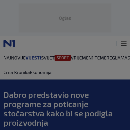
Oglas
NAJNOVIJE
VIJESTI
SVIJET
VRIJEME
N1 TEME
REGIJA
MAG
Crna Kronika
Ekonomija
Dabro predstavio nove
programe za poticanje
stočarstva kako bi se podigla
proizvodnja