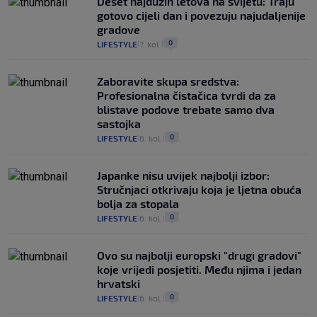
Deset najdužih letova na svijetu: Traju
gotovo cijeli dan i povezuju najudaljenije
gradove
0
LIFESTYLE
7. kol.
|
|
Zaboravite skupa sredstva:
Profesionalna čistačica tvrdi da za
blistave podove trebate samo dva
sastojka
0
LIFESTYLE
6. kol.
|
|
Japanke nisu uvijek najbolji izbor:
Stručnjaci otkrivaju koja je ljetna obuća
bolja za stopala
0
LIFESTYLE
6. kol.
|
|
Ovo su najbolji europski "drugi gradovi"
koje vrijedi posjetiti. Među njima i jedan
hrvatski
0
LIFESTYLE
6. kol.
|
|