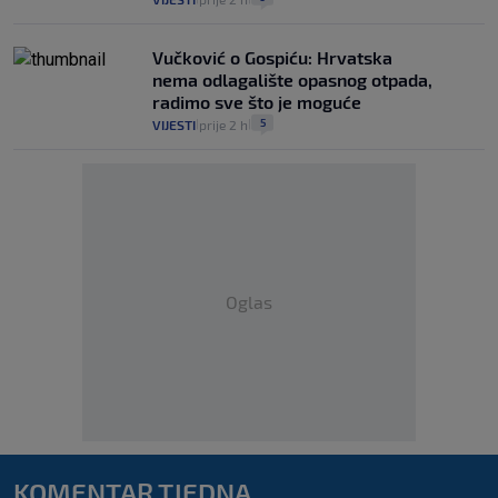
Vučković o Gospiću: Hrvatska
nema odlagalište opasnog otpada,
radimo sve što je moguće
5
VIJESTI
prije 2 h
|
|
Oglas
KOMENTAR TJEDNA