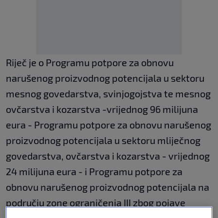
Riječ je o Programu potpore za obnovu
narušenog proizvodnog potencijala u sektoru
mesnog govedarstva, svinjogojstva te mesnog
ovčarstva i kozarstva -vrijednog 96 milijuna
eura - Programu potpore za obnovu narušenog
proizvodnog potencijala u sektoru mliječnog
govedarstva, ovčarstva i kozarstva - vrijednog
24 milijuna eura - i Programu potpore za
obnovu narušenog proizvodnog potencijala na
području zone ograničenja III zbog pojave