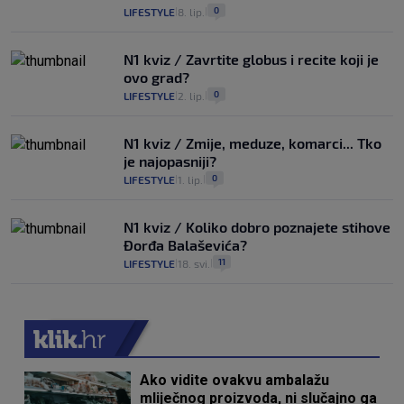
0
LIFESTYLE
8. lip.
|
|
N1 kviz / Zavrtite globus i recite koji je
ovo grad?
0
LIFESTYLE
2. lip.
|
|
N1 kviz / Zmije, meduze, komarci... Tko
je najopasniji?
0
LIFESTYLE
1. lip.
|
|
N1 kviz / Koliko dobro poznajete stihove
Đorđa Balaševića?
11
LIFESTYLE
18. svi.
|
|
Ako vidite ovakvu ambalažu
mliječnog proizvoda, ni slučajno ga