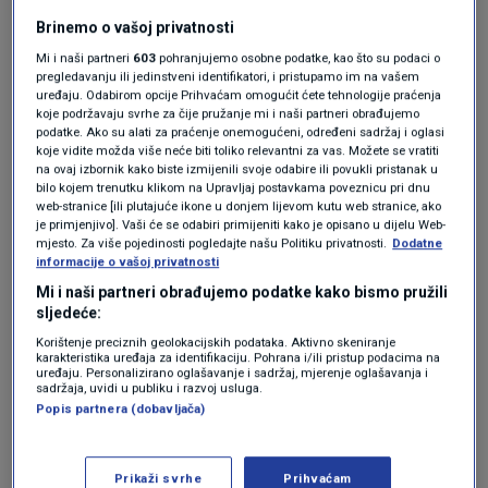
afričke svinjske kuge (ASK) - vrijednog četiri
Brinemo o vašoj privatnosti
milijuna eura.
Mi i naši partneri
603
pohranjujemo osobne podatke, kao što su podaci o
Prvi od navedenih programa sadrži tri mjere -
pregledavanju ili jedinstveni identifikatori, i pristupamo im na vašem
uređaju. Odabirom opcije Prihvaćam omogućit ćete tehnologije praćenja
potporu za obnovu narušenog proizvodnog
koje podržavaju svrhe za čije pružanje mi i naši partneri obrađujemo
podatke. Ako su alati za praćenje onemogućeni, određeni sadržaj i oglasi
potencijala u sektoru mesnog govedarstva (15
koje vidite možda više neće biti toliko relevantni za vas. Možete se vratiti
milijuna eura po godini provedbe), potporu za
na ovaj izbornik kako biste izmijenili svoje odabire ili povukli pristanak u
bilo kojem trenutku klikom na Upravljaj postavkama poveznicu pri dnu
obnovu narušenog proizvodnog potencijala u
web-stranice [ili plutajuće ikone u donjem lijevom kutu web stranice, ako
je primjenjivo]. Vaši će se odabiri primijeniti kako je opisano u dijelu Web-
sektoru svinjogojstva (10 milijuna eura po
mjesto. Za više pojedinosti pogledajte našu Politiku privatnosti.
Dodatne
informacije o vašoj privatnosti
godini provedbe) te potporu za obnovu
Mi i naši partneri obrađujemo podatke kako bismo pružili
narušenog proizvodnog potencijala u sektoru
sljedeće:
Korištenje preciznih geolokacijskih podataka. Aktivno skeniranje
mesnog ovčarstva i kozarstva (sedam milijuna
karakteristika uređaja za identifikaciju. Pohrana i/ili pristup podacima na
uređaju. Personalizirano oglašavanje i sadržaj, mjerenje oglašavanja i
eura po godini provedbe).
sadržaja, uvidi u publiku i razvoj usluga.
Popis partnera (dobavljača)
Program je, kako je rečeno, namijenjen
Prikaži svrhe
Prihvaćam