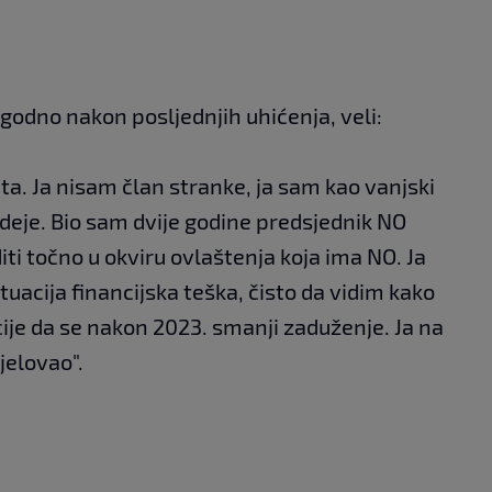
eugodno nakon posljednjih uhićenja, veli:
ita. Ja nisam član stranke, ja sam kao vanjski
deje. Bio sam dvije godine predsjednik NO
iti točno u okviru ovlaštenja koja ima NO. Ja
tuacija financijska teška, čisto da vidim kako
cije da se nakon 2023. smanji zaduženje. Ja na
elovao".