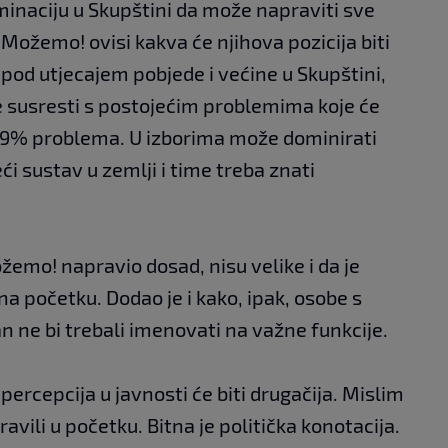
inaciju u Skupštini da može napraviti sve
Možemo! ovisi kakva će njihova pozicija biti
pod utjecajem pobjede i većine u Skupštini,
 se susresti s postojećim problemima koje će
i 99% problema. U izborima može dominirati
eći sustav u zemlji i time treba znati
ožemo! napravio dosad, nisu velike i da je
na početku. Dodao je i kako, ipak, osobe s
n ne bi trebali imenovati na važne funkcije.
percepcija u javnosti će biti drugačija. Mislim
avili u početku. Bitna je politička konotacija.