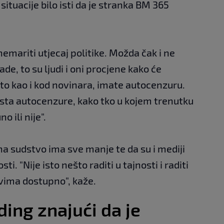
j situacije bilo isti da je stranka BM 365
mariti utjecaj politike. Možda čak i ne
ade, to su ljudi i oni procjene kako će
 Isto kao i kod novinara, imate autocenzuru.
vrsta autocenzure, kako tko u kojem trenutku
o ili nije".
na sudstvo ima sve manje te da su i mediji
i. "Nije isto nešto raditi u tajnosti i raditi
svima dostupno", kaže.
ing znajući da je