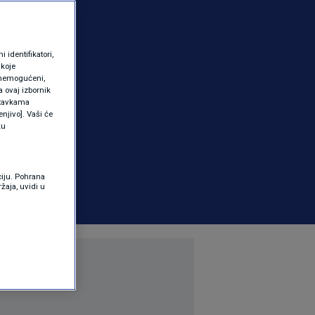
identifikatori,
 koje
 onemogućeni,
a ovaj izbornik
ostavkama
njivo]. Vaši će
ku
ciju. Pohrana
žaja, uvidi u