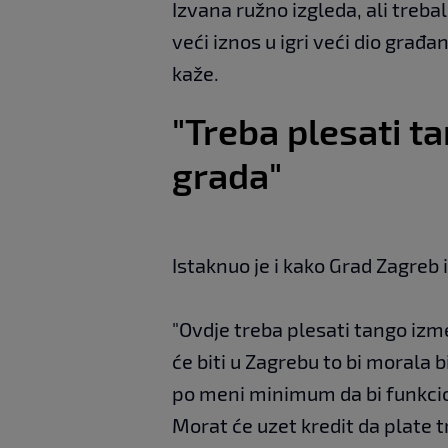
Izvana ružno izgleda, ali trebal
veći iznos u igri veći dio građa
kaže.
"Treba plesati t
grada"
Istaknuo je i kako Grad Zagreb 
"Ovdje treba plesati tango izme
će biti u Zagrebu to bi morala b
po meni minimum da bi funkcio
Morat će uzet kredit da plate 