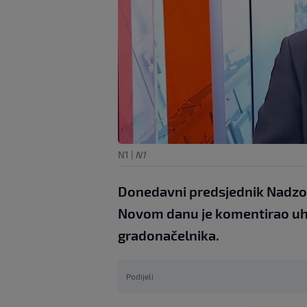
N1
|
N1
Donedavni predsjednik Nadzor
Novom danu je komentirao uhi
gradonačelnika.
Podijeli