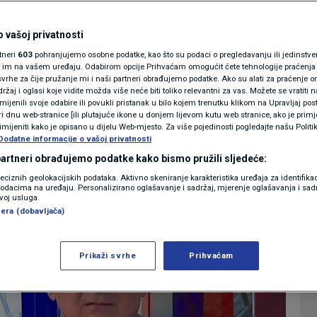
jima: Otvore se te
MAGAZIN
N1 KOMENTAR
 vašoj privatnosti
kaže da se nešto radi
rtneri
603
pohranjujemo osobne podatke, kao što su podaci o pregledavanju ili jedinstveni 
KOLUMNE
o im na vašem uređaju. Odabirom opcije Prihvaćam omogućit ćete tehnologije praćenja
vrhe za čije pružanje mi i naši partneri obrađujemo podatke. Ako su alati za praćenje
0
12:02
VIJESTI
komentara
|
|
žaj i oglasi koje vidite možda više neće biti toliko relevantni za vas. Možete se vratiti n
N1(DIS)INFO
zmijenili svoje odabire ili povukli pristanak u bilo kojem trenutku klikom na Upravljaj p
i dnu web-stranice [ili plutajuće ikone u donjem lijevom kutu web stranice, ako je primje
KLIMATSKE PROMJENE
rimijeniti kako je opisano u dijelu Web-mjesto. Za više pojedinosti pogledajte našu Politi
Dodatne informacije o vašoj privatnosti
Više
FOTO
 partneri obrađujemo podatke kako bismo pružili sljedeće:
reciznih geolokacijskih podataka. Aktivno skeniranje karakteristika uređaja za identifika
p podacima na uređaju. Personalizirano oglašavanje i sadržaj, mjerenje oglašavanja i sadr
VIDEO
zvoj usluga.
era (dobavljača)
Prikaži svrhe
Prihvaćam