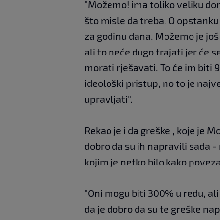
"Možemo! ima toliko veliku dom
što misle da treba. O opstanku 
za godinu dana. Možemo je još 
ali to neće dugo trajati jer će
morati rješavati. To će im bit
ideološki pristup, no to je najv
upravljati".
Rekao je i da greške , koje je M
dobro da su ih napravili sada - 
kojim je netko bilo kako poveza
"Oni mogu biti 300% u redu, ali 
da je dobro da su te greške napr