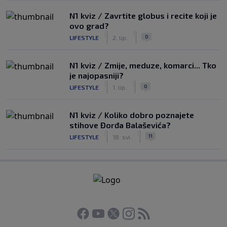
N1 kviz / Zavrtite globus i recite koji je
ovo grad?
|
|
0
LIFESTYLE
2. lip.
N1 kviz / Zmije, meduze, komarci... Tko
je najopasniji?
|
|
0
LIFESTYLE
1. lip.
N1 kviz / Koliko dobro poznajete
stihove Đorđa Balaševića?
|
|
11
LIFESTYLE
18. svi.