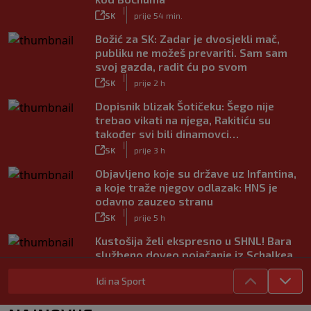
|
SK
prije 54 min.
Božić za SK: Zadar je dvosjekli mač,
publiku ne možeš prevariti. Sam sam
svoj gazda, radit ću po svom
|
SK
prije 2 h
Dopisnik blizak Šotičeku: Šego nije
trebao vikati na njega, Rakitiću su
također svi bili dinamovci…
|
SK
prije 3 h
Objavljeno koje su države uz Infantina,
a koje traže njegov odlazak: HNS je
odavno zauzeo stranu
|
SK
prije 5 h
Kustošija želi ekspresno u SHNL! Bara
službeno doveo pojačanje iz Schalkea
|
SK
prije 4 h
Idi na Sport
Tomiyasu se vraća u Premier ligu,
postat će suigrač bivšeg Vatrenog