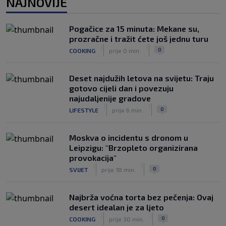
NAJNOVIJE
|
SK
prije 3 h
Veliko priznanje za hrvatskog
Pogačice za 15 minuta: Mekane su,
stručnjaka: Jurica Žuža novi je pomoćni
prozračne i tražit ćete još jednu turu
trener Barcelone
|
|
0
COOKING
prije 0 min.
|
SK
prije 2 h
Deset najdužih letova na svijetu: Traju
gotovo cijeli dan i povezuju
najudaljenije gradove
|
|
0
LIFESTYLE
prije 6 min.
Moskva o incidentu s dronom u
Leipzigu: "Brzopleto organizirana
provokacija"
|
|
0
SVIJET
prije 18 min.
Najbrža voćna torta bez pečenja: Ovaj
desert idealan je za ljeto
|
|
0
COOKING
prije 30 min.