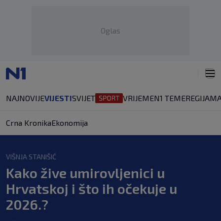
Oglas
NAJNOVIJE
VIJESTI
SVIJET
VRIJEME
N1 TEME
REGIJA
MA
Crna Kronika
Ekonomija
VIŠNJA STANIŠIĆ
Kako žive umirovljenici u
Hrvatskoj i što ih očekuje u
2026.?