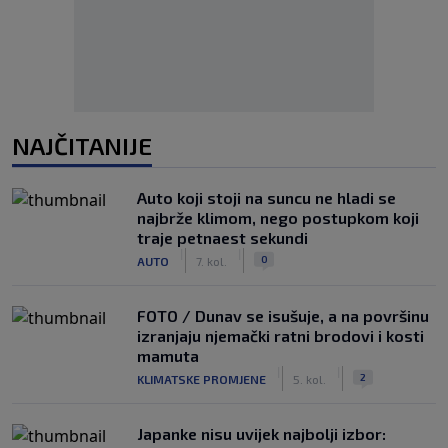
NAJČITANIJE
Auto koji stoji na suncu ne hladi se
najbrže klimom, nego postupkom koji
traje petnaest sekundi
|
|
0
AUTO
7. kol.
FOTO / Dunav se isušuje, a na površinu
izranjaju njemački ratni brodovi i kosti
mamuta
|
|
2
KLIMATSKE PROMJENE
5. kol.
Japanke nisu uvijek najbolji izbor: