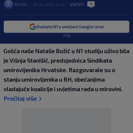
3
N1 Info
VIJESTI
|
05. sij. 2026. 20:22
|
|
Dodajte N1 u omiljeni Google izvor
Više
Gošća naše Nataše Božić u N1 studiju uživo bila
je Višnja Stanišić, predsjednica Sindikata
umirovljenika Hrvatske. Razgovarale su o
stanju umirovljenika u RH, obećanjima
vladajuće koalicije i uvjetima rada u mirovini.
Pročitaj više