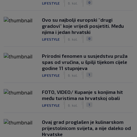
|
|
0
LIFESTYLE
6. kol.
Ovo su najbolji europski "drugi
gradovi" koje vrijedi posjetiti. Među
njima i jedan hrvatski
|
|
0
LIFESTYLE
6. kol.
Prirodni fenomen u susjedstvu pruža
spas od vrućina, u špilji tijekom cijele
godine 11 stupnjeva
|
|
1
LIFESTYLE
6. kol.
FOTO, VIDEO/ Kupanje s konjima hit
među turistima na hrvatskoj obali
|
|
1
LIFESTYLE
6. kol.
Ovaj grad proglašen je kulinarskom
prijestolnicom svijeta, a nije daleko od
Hrvatske