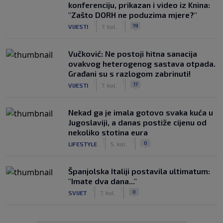
konferenciju, prikazan i video iz Knina:
"Zašto DORH ne poduzima mjere?"
|
|
19
VIJESTI
7. kol.
Vučković: Ne postoji hitna sanacija
ovakvog heterogenog sastava otpada.
Građani su s razlogom zabrinuti!
|
|
17
VIJESTI
7. kol.
Nekad ga je imala gotovo svaka kuća u
Jugoslaviji, a danas postiže cijenu od
nekoliko stotina eura
|
|
0
LIFESTYLE
5. kol.
Španjolska Italiji postavila ultimatum:
"Imate dva dana..."
|
|
0
SVIJET
7. kol.