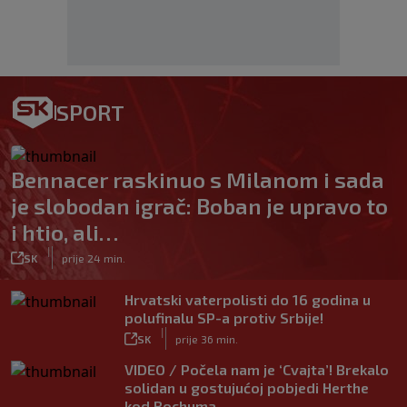
SPORT
Bennacer raskinuo s Milanom i sada
je slobodan igrač: Boban je upravo to
i htio, ali…
|
SK
prije 24 min.
Hrvatski vaterpolisti do 16 godina u
polufinalu SP-a protiv Srbije!
|
SK
prije 36 min.
VIDEO / Počela nam je ‘Cvajta’! Brekalo
solidan u gostujućoj pobjedi Herthe
kod Bochuma