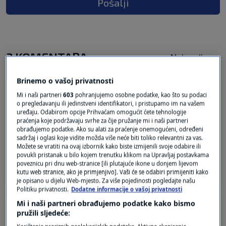
Pošalji
3 KOMENTARA
Najnovije
Brinemo o vašoj privatnosti
prije 8 mjeseci
Ivan
Mi i naši partneri
603
pohranjujemo osobne podatke, kao što su podaci
o pregledavanju ili jedinstveni identifikatori, i pristupamo im na vašem
uređaju. Odabirom opcije Prihvaćam omogućit ćete tehnologije
Zato ja želim od srca da krepaju plenki ,piletić i
praćenja koje podržavaju svrhe za čije pružanje mi i naši partneri
obrađujemo podatke. Ako su alati za praćenje onemogućeni, određeni
svi oni govnari koji kradu i kroje naš mirovine, da
sadržaj i oglasi koje vidite možda više neće biti toliko relevantni za vas.
ne uživaju u svojim visokim mirovinama‼️‼️‼️
Možete se vratiti na ovaj izbornik kako biste izmijenili svoje odabire ili
povukli pristanak u bilo kojem trenutku klikom na Upravljaj postavkama
Odgovor
poveznicu pri dnu web-stranice [ili plutajuće ikone u donjem lijevom
kutu web stranice, ako je primjenjivo]. Vaši će se odabiri primijeniti kako
je opisano u dijelu Web-mjesto. Za više pojedinosti pogledajte našu
Politiku privatnosti.
Dodatne informacije o vašoj privatnosti
Mi i naši partneri obrađujemo podatke kako bismo
prije 8 mjeseci
Žac
pružili sljedeće: