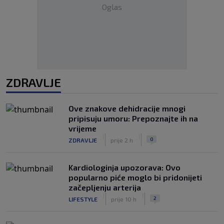
Oglas
ZDRAVLJE
Ove znakove dehidracije mnogi
pripisuju umoru: Prepoznajte ih na
vrijeme
|
|
0
ZDRAVLJE
prije 2 h
Kardiologinja upozorava: Ovo
popularno piće moglo bi pridonijeti
začepljenju arterija
|
|
2
LIFESTYLE
prije 10 h