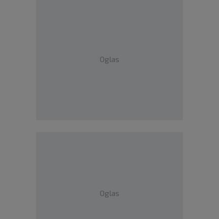
Oglas
Oglas