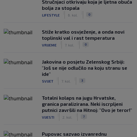
Stručnjaci otkrivaju koja je ljetna obuća
bolja za stopala
|
|
0
LIFESTYLE
6. kol.
Stiže kratko osvježenje, a onda novi
toplinski val i rast temperatura
|
|
0
VRIJEME
7. kol.
Jakovina o posjetu Zelenskog Srbiji:
"Još se nije odlučilo na koju stranu se
ide"
|
|
3
SVIJET
7. kol.
Totalni kolaps na jugu Hrvatske,
granica paralizirana. Neki iscrpljeni
putnici završili na Hitnoj: "Ovo je teror!"
|
|
7
VIJESTI
2. kol.
Pupovac sazvao izvanrednu