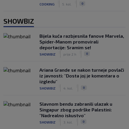
|
|
0
COOKING
5. kol.
SHOWBIZ
Bijela kuća razbjesnila fanove Marvela,
Spider-Manom promovirali
deportacije: Sramim se!
|
|
0
SHOWBIZ
prije 2 h
Ariana Grande se nakon turneje povlači
iz javnosti: "Dosta joj je komentara o
izgledu"
|
|
0
SHOWBIZ
4. kol.
Slavnom bendu zabranili ulazak u
Singapur zbog podrške Palestini:
"Nadrealno iskustvo"
|
|
0
SHOWBIZ
3. kol.