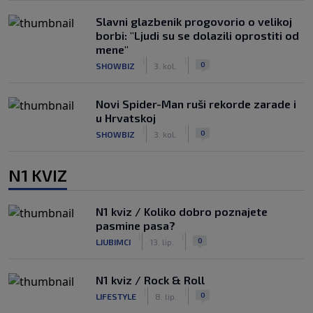
Slavni glazbenik progovorio o velikoj
borbi: "Ljudi su se dolazili oprostiti od
mene"
|
|
0
SHOWBIZ
3. kol.
Novi Spider-Man ruši rekorde zarade i
u Hrvatskoj
|
|
0
SHOWBIZ
3. kol.
N1 KVIZ
N1 kviz / Koliko dobro poznajete
pasmine pasa?
|
|
0
LJUBIMCI
13. lip.
N1 kviz / Rock & Roll
|
|
0
LIFESTYLE
8. lip.