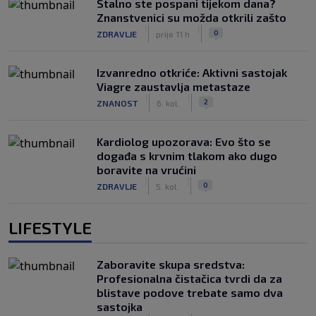
Stalno ste pospani tijekom dana?
Znanstvenici su možda otkrili zašto
|
|
0
ZDRAVLJE
prije 11 h
Izvanredno otkriće: Aktivni sastojak
Viagre zaustavlja metastaze
|
|
2
ZNANOST
6. kol.
Kardiolog upozorava: Evo što se
događa s krvnim tlakom ako dugo
boravite na vrućini
|
|
0
ZDRAVLJE
5. kol.
LIFESTYLE
Zaboravite skupa sredstva:
Profesionalna čistačica tvrdi da za
blistave podove trebate samo dva
sastojka