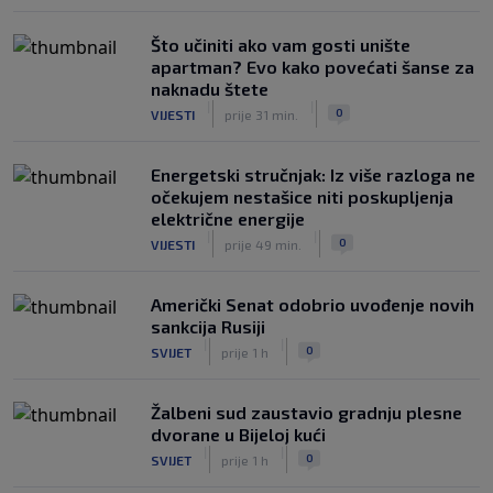
Što učiniti ako vam gosti unište
apartman? Evo kako povećati šanse za
naknadu štete
|
|
0
VIJESTI
prije 31 min.
Energetski stručnjak: Iz više razloga ne
očekujem nestašice niti poskupljenja
električne energije
|
|
0
VIJESTI
prije 49 min.
Američki Senat odobrio uvođenje novih
sankcija Rusiji
|
|
0
SVIJET
prije 1 h
Žalbeni sud zaustavio gradnju plesne
dvorane u Bijeloj kući
|
|
0
SVIJET
prije 1 h