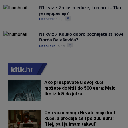
N1 kviz / Zmije, meduze, komarci... Tko
je najopasniji?
0
LIFESTYLE
1. lip.
|
|
N1 kviz / Koliko dobro poznajete stihove
Đorđa Balaševića?
11
LIFESTYLE
18. svi.
|
|
Ako prespavate u ovoj kući
možete dobiti i do 500 eura: Malo
tko izdrži do jutra
Ovu vazu mnogi Hrvati imaju kod
kuće, a prodaje se i po 200 eura:
"Hej, pa i ja imam takvu!"