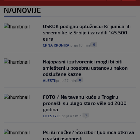
cijene
2
VIJESTI
3. kol.
NAJNOVIJE
|
|
Uzgajivač objasnio zašto kilogram
rajčica košta deset eura: "Nećete ih
USKOK podigao optužnicu: Krijumčarili
vidjeti na akcijama u trgovinama"
spremnike iz Srbije i zaradili 145.500
8
VIJESTI
3. kol.
|
|
eura
0
CRNA KRONIKA
prije 18 min
|
|
Najopasniji zatvorenici mogli bi biti
smješteni u posebnu ustanovu nakon
odslužene kazne
0
VIJESTI
prije 27 min
|
|
FOTO / Na tavanu kuće u Trogiru
pronašli su blago staro više od 2000
godina
0
LIFESTYLE
prije 47 min
|
|
Psi ili mačke? Što izbor ljubimca otkriva
o vašoj osobnosti