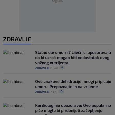
Oglas
ZDRAVLJE
Stalno ste umorni? Liječnici upozoravaju
da bi uzrok mogao biti nedostatak ovog
važnog nutrijenta
0
ZDRAVLJE
8. kol.
|
|
Ove znakove dehidracije mnogi pripisuju
umoru: Prepoznajte ih na vrijeme
0
ZDRAVLJE
7. kol.
|
|
Kardiologinja upozorava: Ovo popularno
piće moglo bi pridonijeti začepljenju