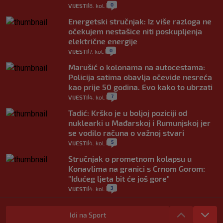
0
VIJESTI
8. kol.
|
|
Energetski stručnjak: Iz više razloga ne
očekujem nestašice niti poskupljenja
električne energije
0
VIJESTI
7. kol.
|
|
Marušić o kolonama na autocestama:
Policija satima obavlja očevide nesreća
kao prije 50 godina. Evo kako to ubrzati
7
VIJESTI
4. kol.
|
|
Tadić: Krško je u boljoj poziciji od
nuklearki u Mađarskoj i Rumunjskoj jer
se vodilo računa o važnoj stvari
5
VIJESTI
4. kol.
|
|
Stručnjak o prometnom kolapsu u
Konavlima na granici s Crnom Gorom:
"Idućeg ljeta bit će još gore"
3
VIJESTI
4. kol.
|
|
Iz Hrvatske u Italiju može se i preko
mora. Provjerili smo brodske linije i
Idi na Sport