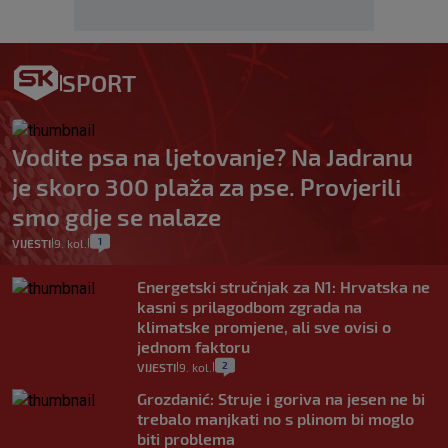
SPORT
Vodite psa na ljetovanje? Na Jadranu
je skoro 300 plaža za pse. Provjerili
smo gdje se nalaze
1
VIJESTI
9. kol.
|
|
Energetski stručnjak za N1: Hrvatska ne
kasni s prilagodbom zgrada na
klimatske promjene, ali sve ovisi o
jednom faktoru
2
VIJESTI
9. kol.
|
|
Grozdanić: Struje i goriva na jesen ne bi
trebalo manjkati no s plinom bi moglo
biti problema