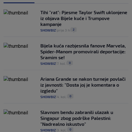
Tihi "rat": Pjesme Taylor Swift uklonjene
iz objava Bijele kuće i Trumpove
kampanje
2
SHOWBIZ
prije 3 h
|
|
Bijela kuća razbjesnila fanove Marvela,
Spider-Manom promovirali deportacije:
Sramim se!
0
SHOWBIZ
7. kol.
|
|
Ariana Grande se nakon turneje povlači
iz javnosti: "Dosta joj je komentara o
izgledu"
0
SHOWBIZ
4. kol.
|
|
Slavnom bendu zabranili ulazak u
Singapur zbog podrške Palestini:
"Nadrealno iskustvo"
0
SHOWBIZ
3. kol.
|
|