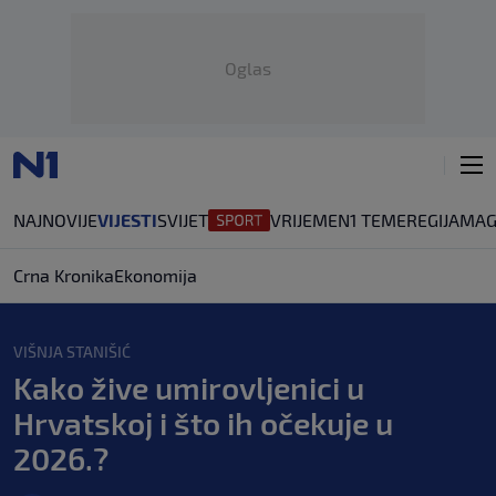
Oglas
NAJNOVIJE
VIJESTI
SVIJET
VRIJEME
N1 TEME
REGIJA
MAG
Crna Kronika
Ekonomija
VIŠNJA STANIŠIĆ
Kako žive umirovljenici u
Hrvatskoj i što ih očekuje u
2026.?