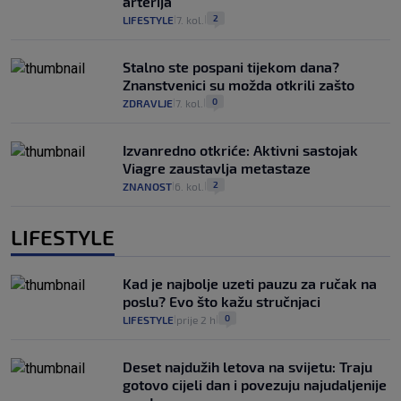
arterija
2
LIFESTYLE
7. kol.
|
|
Stalno ste pospani tijekom dana?
Znanstvenici su možda otkrili zašto
0
ZDRAVLJE
7. kol.
|
|
Izvanredno otkriće: Aktivni sastojak
Viagre zaustavlja metastaze
2
ZNANOST
6. kol.
|
|
LIFESTYLE
Kad je najbolje uzeti pauzu za ručak na
poslu? Evo što kažu stručnjaci
0
LIFESTYLE
prije 2 h
|
|
Deset najdužih letova na svijetu: Traju
gotovo cijeli dan i povezuju najudaljenije