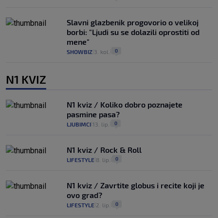
Slavni glazbenik progovorio o velikoj
borbi: "Ljudi su se dolazili oprostiti od
mene"
0
SHOWBIZ
3. kol.
|
|
N1 KVIZ
N1 kviz / Koliko dobro poznajete
pasmine pasa?
0
LJUBIMCI
13. lip.
|
|
N1 kviz / Rock & Roll
0
LIFESTYLE
8. lip.
|
|
N1 kviz / Zavrtite globus i recite koji je
ovo grad?
0
LIFESTYLE
2. lip.
|
|