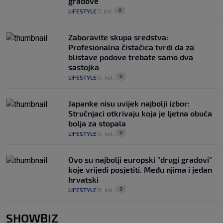
gradove
0
LIFESTYLE
7. kol.
|
|
Zaboravite skupa sredstva:
Profesionalna čistačica tvrdi da za
blistave podove trebate samo dva
sastojka
0
LIFESTYLE
6. kol.
|
|
Japanke nisu uvijek najbolji izbor:
Stručnjaci otkrivaju koja je ljetna obuća
bolja za stopala
0
LIFESTYLE
6. kol.
|
|
Ovo su najbolji europski "drugi gradovi"
koje vrijedi posjetiti. Među njima i jedan
hrvatski
0
LIFESTYLE
6. kol.
|
|
SHOWBIZ