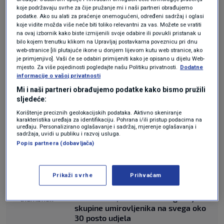
ukupnog broja umirovljenika koji rade, to je
koje podržavaju svrhe za čije pružanje mi i naši partneri obrađujemo
stvarno minimum. Životni vijek se produljio, ali
podatke. Ako su alati za praćenje onemogućeni, određeni sadržaj i oglasi
koje vidite možda više neće biti toliko relevantni za vas. Možete se vratiti
mi ne možemo izbjeći starost. Morali bismo
na ovaj izbornik kako biste izmijenili svoje odabire ili povukli pristanak u
bilo kojem trenutku klikom na Upravljaj postavkama poveznicu pri dnu
demistificirati to da rad ne ovisi o
web-stranice [ili plutajuće ikone u donjem lijevom kutu web stranice, ako
je primjenjivo]. Vaši će se odabiri primijeniti kako je opisano u dijelu Web-
umirovljeniku nego o poslodavcu. Oni koji rade
mjesto. Za više pojedinosti pogledajte našu Politiku privatnosti.
Dodatne
informacije o vašoj privatnosti
iz potrebe, a takvih je najviše, to su deficitarna
Mi i naši partneri obrađujemo podatke kako bismo pružili
zanimanja, više nisu fizički sposobni to raditi",
sljedeće:
kaže Staničić.
Korištenje preciznih geolokacijskih podataka. Aktivno skeniranje
karakteristika uređaja za identifikaciju. Pohrana i/ili pristup podacima na
uređaju. Personalizirano oglašavanje i sadržaj, mjerenje oglašavanja i
sadržaja, uvidi u publiku i razvoj usluga.
Dodaje kako treba uzeti u obzir i kvalitetu
Popis partnera (dobavljača)
života, ali i utjecaj koji starost ima na radnu
sposobnost.
Prikaži svrhe
Prihvaćam
Plaće rastu, a mirovine stagniraju: Tri
skupine umirovljenika na svega oko
30 posto udjela