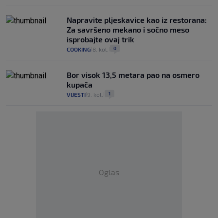
Napravite pljeskavice kao iz restorana:
Za savršeno mekano i sočno meso
isprobajte ovaj trik
0
COOKING
8. kol.
|
|
Bor visok 13,5 metara pao na osmero
kupača
1
VIJESTI
9. kol.
|
|
Oglas