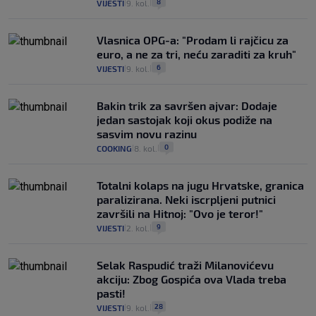
8
VIJESTI
9. kol.
|
|
Vlasnica OPG-a: "Prodam li rajčicu za
euro, a ne za tri, neću zaraditi za kruh"
6
VIJESTI
9. kol.
|
|
Bakin trik za savršen ajvar: Dodaje
jedan sastojak koji okus podiže na
sasvim novu razinu
0
COOKING
8. kol.
|
|
Totalni kolaps na jugu Hrvatske, granica
paralizirana. Neki iscrpljeni putnici
završili na Hitnoj: "Ovo je teror!"
9
VIJESTI
2. kol.
|
|
Selak Raspudić traži Milanovićevu
akciju: Zbog Gospića ova Vlada treba
pasti!
28
VIJESTI
9. kol.
|
|