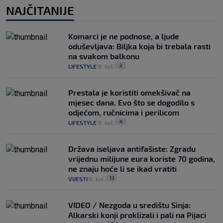
NAJČITANIJE
Komarci je ne podnose, a ljude
oduševljava: Biljka koja bi trebala rasti
na svakom balkonu
2
LIFESTYLE
9. kol.
|
|
Prestala je koristiti omekšivač na
mjesec dana. Evo što se dogodilo s
odjećom, ručnicima i perilicom
4
LIFESTYLE
9. kol.
|
|
Država iseljava antifašiste: Zgradu
vrijednu milijune eura koriste 70 godina,
ne znaju hoće li se ikad vratiti
13
VIJESTI
9. kol.
|
|
VIDEO / Nezgoda u središtu Sinja:
Alkarski konji proklizali i pali na Pijaci