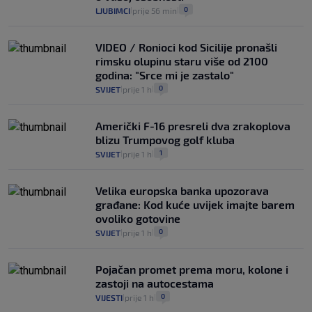
0
LJUBIMCI
prije 56 min
|
|
VIDEO / Ronioci kod Sicilije pronašli
rimsku olupinu staru više od 2100
godina: "Srce mi je zastalo"
0
SVIJET
prije 1 h
|
|
Američki F-16 presreli dva zrakoplova
blizu Trumpovog golf kluba
1
SVIJET
prije 1 h
|
|
Velika europska banka upozorava
građane: Kod kuće uvijek imajte barem
ovoliko gotovine
0
SVIJET
prije 1 h
|
|
Pojačan promet prema moru, kolone i
zastoji na autocestama
0
VIJESTI
prije 1 h
|
|