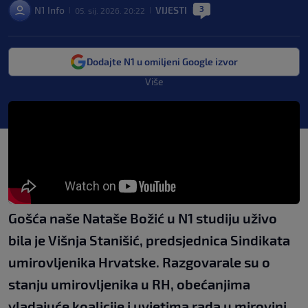
3
N1 Info
VIJESTI
05. sij. 2026. 20:22
|
|
|
Dodajte N1 u omiljeni Google izvor
Više
Gošća naše Nataše Božić u N1 studiju uživo
bila je Višnja Stanišić, predsjednica Sindikata
umirovljenika Hrvatske. Razgovarale su o
stanju umirovljenika u RH, obećanjima
vladajuće koalicije i uvjetima rada u mirovini.