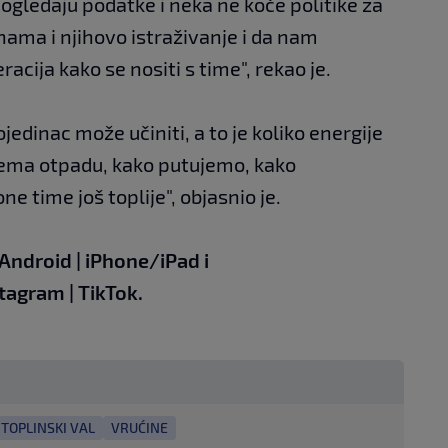
ogledaju podatke i neka ne koče politike za
ama i njihovo istraživanje i da nam
cija kako se nositi s time", rekao je.
jedinac može učiniti, a to je koliko energije
ema otpadu, kako putujemo, kako
e time još toplije", objasnio je.
Android
|
iPhone/iPad
i
stagram
|
TikTok.
TOPLINSKI VAL
VRUĆINE