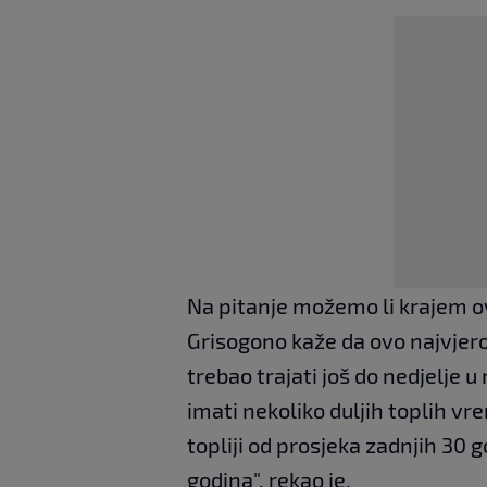
Na pitanje možemo li krajem ov
Grisogono kaže da ovo najvjeroja
trebao trajati još do nedjelje
imati nekoliko duljih toplih vre
topliji od prosjeka zadnjih 30
godina", rekao je.