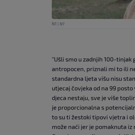
N1
|
N1
"Ušli smo u zadnjih 100-tinjak 
antropocen, priznali mi to ili n
standardna ljeta višu nisu stan
utjecaj čovjeka od na 99 posto 
djeca nestaju, sve je više topl
je proporcionalna s potencijal
to su ti žestoki tipovi vjetra i 
može naći jer je pomaknuta iz n