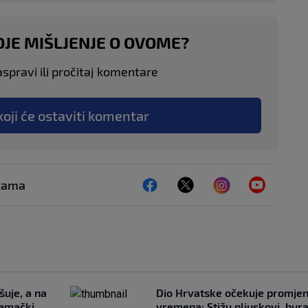
OJE MIŠLJENJE O OVOME?
aspravi ili pročitaj komentare
koji će ostaviti komentar
ežama
šuje, a na
Dio Hrvatske očekuje promje
jemački
vremena: Stižu pljuskovi, bura