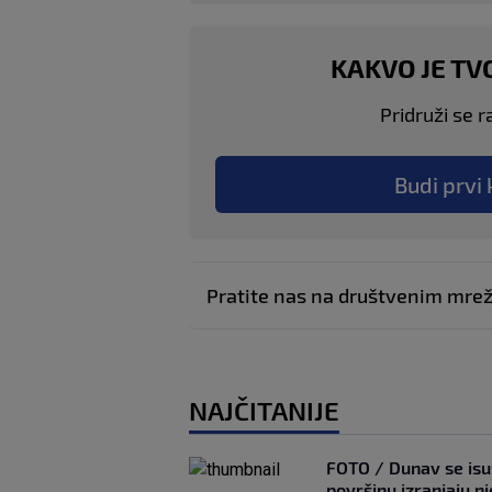
KAKVO JE TV
Pridruži se r
Budi prvi 
Pratite nas na društvenim mr
NAJČITANIJE
FOTO / Dunav se isu
površinu izranjaju n