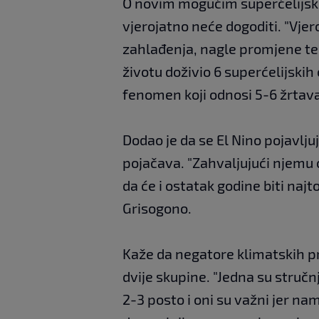
O novim mogućim superćelijski
vjerojatno neće dogoditi. "Vjer
zahlađenja, nagle promjene te
životu doživio 6 superćelijskih
fenomen koji odnosi 5-6 žrtava"
Dodao je da se El Nino pojavlju
pojačava. "Zahvaljujući njemu ov
da će i ostatak godine biti najt
Grisogono.
Kaže da negatore klimatskih pr
dvije skupine. "Jedna su stručn
2-3 posto i oni su važni jer n