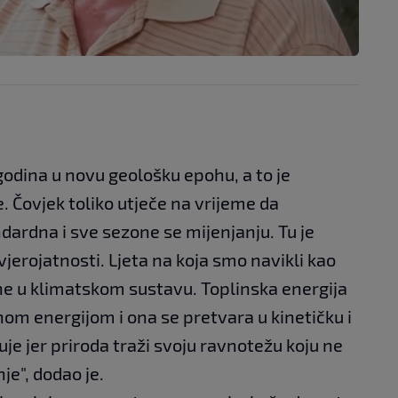
godina u novu geološku epohu, a to je
e. Čovjek toliko utječe na vrijeme da
dardna i sve sezone se mijenjanju. Tu je
vjerojatnosti. Ljeta na koja smo navikli kao
ine u klimatskom sustavu. Toplinska energija
nom energijom i ona se pretvara u kinetičku i
oluje jer priroda traži svoju ravnotežu koju ne
je", dodao je.