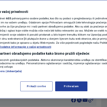
io koliko je posto
MAGAZIN
N1 KOMENTAR
 vašoj privatnosti
pet pogodi super-
rtneri
603
pohranjujemo osobne podatke, kao što su podaci o pregledavanju ili jedinstveni 
KOLUMNE
o im na vašem uređaju. Odabirom opcije Prihvaćam omogućit ćete tehnologije praćenja
vrhe za čije pružanje mi i naši partneri obrađujemo podatke. Ako su alati za praćenje
žaj i oglasi koje vidite možda više neće biti toliko relevantni za vas. Možete se vratiti n
N1(DIS)INFO
zmijenili svoje odabire ili povukli pristanak u bilo kojem trenutku klikom na Upravljaj p
i dnu web-stranice [ili plutajuće ikone u donjem lijevom kutu web stranice, ako je primje
0
18:36
VIJESTI
komentara
|
|
KLIMATSKE PROMJENE
rimijeniti kako je opisano u dijelu Web-mjesto. Za više pojedinosti pogledajte našu Politi
Dodatne informacije o vašoj privatnosti
FOTO
 partneri obrađujemo podatke kako bismo pružili sljedeće:
Više
reciznih geolokacijskih podataka. Aktivno skeniranje karakteristika uređaja za identifika
p podacima na uređaju. Personalizirano oglašavanje i sadržaj, mjerenje oglašavanja i sadr
VIDEO
zvoj usluga.
era (dobavljača)
čar i profesor na zagrebačkom PMF-u Branko
 sve veće vremenske ekstreme.
Prikaži svrhe
Prihvaćam