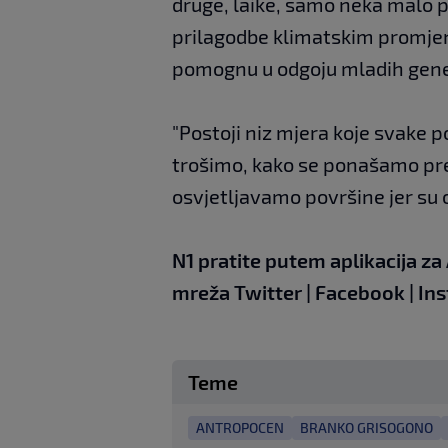
druge, laike, samo neka malo p
prilagodbe klimatskim promjen
pomognu u odgoju mladih genera
"Postoji niz mjera koje svake po
trošimo, kako se ponašamo pr
osvjetljavamo površine jer su on
N1 pratite putem aplikacija za
mreža
Twitter
|
Facebook
|
In
Teme
ANTROPOCEN
BRANKO GRISOGONO