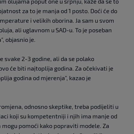
m olujama poput one u srpnju, kaže da se to
ojatnost za to je manja od 1 posto. Doći će do
mperature i velikih oborina. Ja sam u svom
 oluja, ali uglavnom u SAD-u. To je poseban
, objasnio je.
je svake 2-3 godine, ali da se polako
o će biti najtoplija godina. Za očekivati je
oplija godina od mjerenja", kazao je
omjena, odnosno skeptike, treba podijeliti u
jaci koji su kompetentniji i njih ima manje od
am mogu pomoći kako popraviti modele. Za