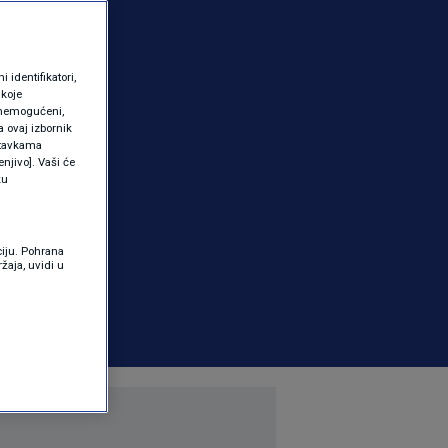
identifikatori,
 koje
 onemogućeni,
a ovaj izbornik
ostavkama
njivo]. Vaši će
ku
ciju. Pohrana
žaja, uvidi u