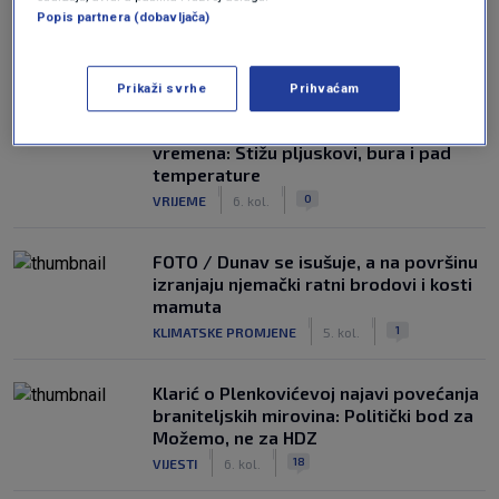
Popis partnera (dobavljača)
NAJČITANIJE
Prikaži svrhe
Prihvaćam
Dio Hrvatske očekuje promjena
vremena: Stižu pljuskovi, bura i pad
temperature
|
|
0
VRIJEME
6. kol.
FOTO / Dunav se isušuje, a na površinu
izranjaju njemački ratni brodovi i kosti
mamuta
|
|
1
KLIMATSKE PROMJENE
5. kol.
Klarić o Plenkovićevoj najavi povećanja
braniteljskih mirovina: Politički bod za
Možemo, ne za HDZ
|
|
18
VIJESTI
6. kol.