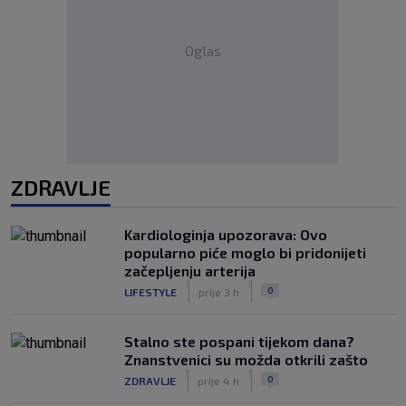
Oglas
ZDRAVLJE
Kardiologinja upozorava: Ovo
popularno piće moglo bi pridonijeti
začepljenju arterija
|
|
0
LIFESTYLE
prije 3 h
Stalno ste pospani tijekom dana?
Znanstvenici su možda otkrili zašto
|
|
0
ZDRAVLJE
prije 4 h