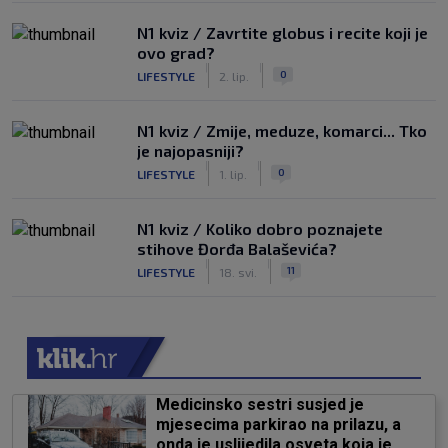
N1 kviz / Zavrtite globus i recite koji je
ovo grad?
|
|
0
LIFESTYLE
2. lip.
N1 kviz / Zmije, meduze, komarci... Tko
je najopasniji?
|
|
0
LIFESTYLE
1. lip.
N1 kviz / Koliko dobro poznajete
stihove Đorđa Balaševića?
|
|
11
LIFESTYLE
18. svi.
Medicinsko sestri susjed je
mjesecima parkirao na prilazu, a
onda je uslijedila osveta koja je