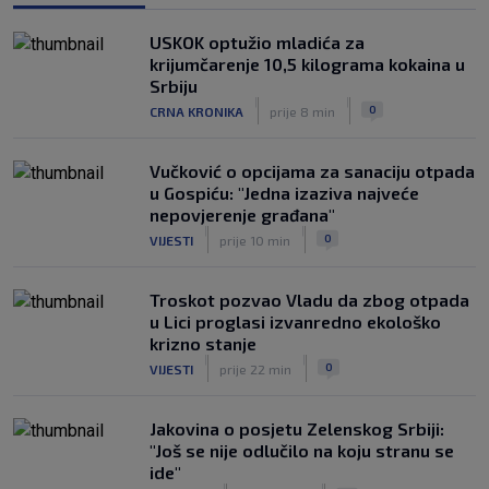
razlike’
|
USKOK optužio mladića za
SK
6. kol.
krijumčarenje 10,5 kilograma kokaina u
Pajaziti: Pokušat ćemo biti bolji protiv
Srbiju
Istre
|
|
0
CRNA KRONIKA
prije 8 min
|
SK
6. kol.
Vučković o opcijama za sanaciju otpada
u Gospiću: "Jedna izaziva najveće
nepovjerenje građana"
|
|
0
VIJESTI
prije 10 min
Troskot pozvao Vladu da zbog otpada
u Lici proglasi izvanredno ekološko
krizno stanje
|
|
0
VIJESTI
prije 22 min
Jakovina o posjetu Zelenskog Srbiji:
"Još se nije odlučilo na koju stranu se
ide"
|
|