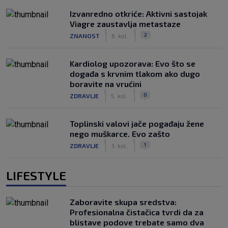
Izvanredno otkriće: Aktivni sastojak
Viagre zaustavlja metastaze
|
|
2
ZNANOST
6. kol.
Kardiolog upozorava: Evo što se
događa s krvnim tlakom ako dugo
boravite na vrućini
|
|
0
ZDRAVLJE
5. kol.
Toplinski valovi jače pogađaju žene
nego muškarce. Evo zašto
|
|
1
ZDRAVLJE
3. kol.
LIFESTYLE
Zaboravite skupa sredstva:
Profesionalna čistačica tvrdi da za
blistave podove trebate samo dva