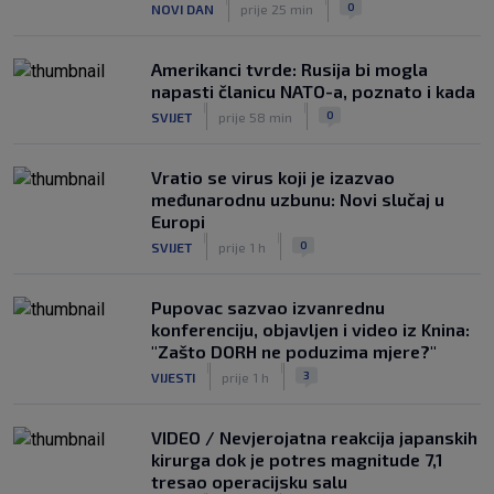
0
NOVI DAN
prije 25 min
Amerikanci tvrde: Rusija bi mogla
napasti članicu NATO-a, poznato i kada
|
|
0
SVIJET
prije 58 min
Vratio se virus koji je izazvao
međunarodnu uzbunu: Novi slučaj u
Europi
|
|
0
SVIJET
prije 1 h
Pupovac sazvao izvanrednu
konferenciju, objavljen i video iz Knina:
"Zašto DORH ne poduzima mjere?"
|
|
3
VIJESTI
prije 1 h
VIDEO / Nevjerojatna reakcija japanskih
kirurga dok je potres magnitude 7,1
tresao operacijsku salu