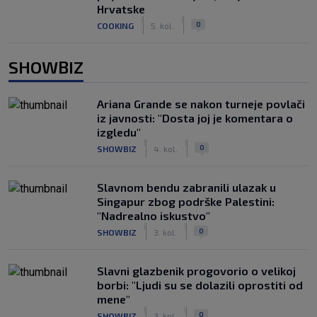
Hrvatske
|
|
0
COOKING
5. kol.
SHOWBIZ
Ariana Grande se nakon turneje povlači
iz javnosti: "Dosta joj je komentara o
izgledu"
|
|
0
SHOWBIZ
4. kol.
Slavnom bendu zabranili ulazak u
Singapur zbog podrške Palestini:
"Nadrealno iskustvo"
|
|
0
SHOWBIZ
3. kol.
Slavni glazbenik progovorio o velikoj
borbi: "Ljudi su se dolazili oprostiti od
mene"
|
|
0
SHOWBIZ
3. kol.