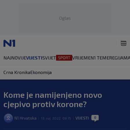
Oglas
NAJNOVIJE
VIJESTI
SVIJET
VRIJEME
N1 TEME
REGIJA
MA
Crna Kronika
Ekonomija
Kome je namijenjeno novo
cjepivo protiv korone?
0
N1 Hrvatska
VIJESTI
13. ruj. 2022. 09:15
|
|
|