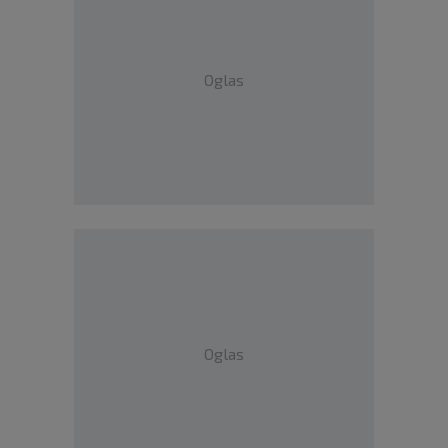
Oglas
Oglas