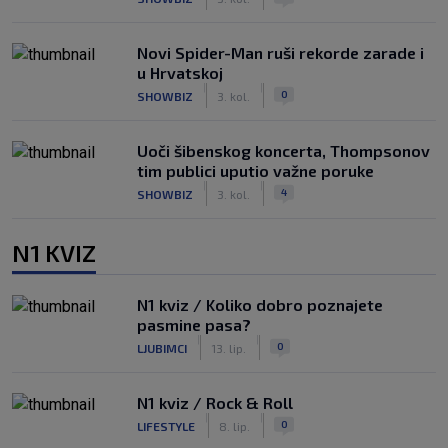
Novi Spider-Man ruši rekorde zarade i
u Hrvatskoj
|
|
0
SHOWBIZ
3. kol.
Uoči šibenskog koncerta, Thompsonov
tim publici uputio važne poruke
|
|
4
SHOWBIZ
3. kol.
N1 KVIZ
N1 kviz / Koliko dobro poznajete
pasmine pasa?
|
|
0
LJUBIMCI
13. lip.
N1 kviz / Rock & Roll
|
|
0
LIFESTYLE
8. lip.