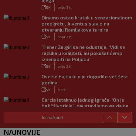
njega
|
SK
prije 3 h
Dinamo ostao kratak u senzacionalnom
preokretu, Juventus slavio na
otvaranju Ramljakova turnira
|
SK
prije 2 h
Trener Žalgirisa ne odustaje: ‘Vidi se
razlika u kvaliteti, ali pokušat ćemo
iznenaditi na Poljudu’
|
SK
prije 2 h
Ovo se Hajduku nije dogodilo već šest
godina
|
SK
6. kol.
Garcia istaknuo jednog igrača: ‘On je
baš “životinja”, zaustavljamo ga da ne
trenira tako’
Idi na Sport
|
SK
6. kol.
Junak riječke pobjede priznao: ‘Nisam
NAJNOVIJE
zadovoljan, trebalo je biti barem dva