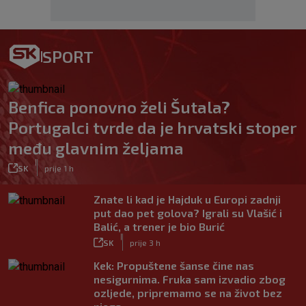
SPORT
Benfica ponovno želi Šutala?
Portugalci tvrde da je hrvatski stoper
među glavnim željama
|
SK
prije 1 h
Znate li kad je Hajduk u Europi zadnji
put dao pet golova? Igrali su Vlašić i
Balić, a trener je bio Burić
|
SK
prije 3 h
Kek: Propuštene šanse čine nas
nesigurnima. Fruka sam izvadio zbog
ozljede, pripremamo se na život bez