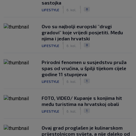
sastojka
|
|
0
LIFESTYLE
6. kol.
Ovo su najbolji europski "drugi
gradovi" koje vrijedi posjetiti. Među
njima i jedan hrvatski
|
|
0
LIFESTYLE
6. kol.
Prirodni fenomen u susjedstvu pruža
spas od vrućina, u špilji tijekom cijele
godine 11 stupnjeva
|
|
1
LIFESTYLE
6. kol.
FOTO, VIDEO/ Kupanje s konjima hit
među turistima na hrvatskoj obali
|
|
1
LIFESTYLE
6. kol.
Ovaj grad proglašen je kulinarskom
prijestolnicom svijeta, a nije daleko od