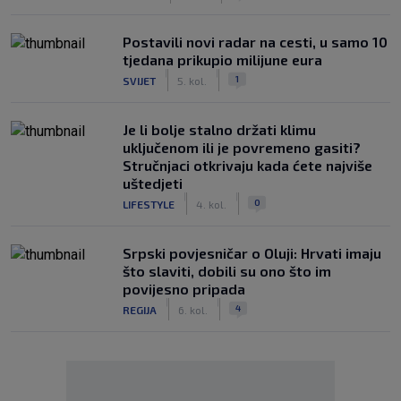
Postavili novi radar na cesti, u samo 10
tjedana prikupio milijune eura
|
|
1
SVIJET
5. kol.
Je li bolje stalno držati klimu
uključenom ili je povremeno gasiti?
Stručnjaci otkrivaju kada ćete najviše
uštedjeti
|
|
0
LIFESTYLE
4. kol.
Srpski povjesničar o Oluji: Hrvati imaju
što slaviti, dobili su ono što im
povijesno pripada
|
|
4
REGIJA
6. kol.