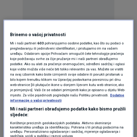
Oglas
Brinemo o vašoj privatnosti
Mi i naši partneri
603
pohranjujemo osobne podatke, kao što su podaci o
pregledavanju ili jedinstveni identifikatori, i pristupamo im na vašem
uređaju. Odabirom opcije Prihvaćam omogućit ćete tehnologije praćenja
koje podržavaju svrhe za čije pružanje mi i naši partneri obrađujemo
podatke. Ako su alati za praćenje onemogućeni, određeni sadržaj i oglasi
koje vidite možda više neće biti toliko relevantni za vas. Možete se vratiti
na ovaj izbornik kako biste izmijenili svoje odabire ili povukli pristanak u
bilo kojem trenutku klikom na Upravljaj postavkama poveznicu pri dnu
web-stranice [ili plutajuće ikone u donjem lijevom kutu web stranice, ako
je primjenjivo]. Vaši će se odabiri primijeniti kako je opisano u dijelu Web-
mjesto. Za više pojedinosti pogledajte našu Politiku privatnosti.
Dodatne
informacije o vašoj privatnosti
Oglas
Mi i naši partneri obrađujemo podatke kako bismo pružili
sljedeće:
Korištenje preciznih geolokacijskih podataka. Aktivno skeniranje
karakteristika uređaja za identifikaciju. Pohrana i/ili pristup podacima na
uređaju. Personalizirano oglašavanje i sadržaj, mjerenje oglašavanja i
sadržaja, uvidi u publiku i razvoj usluga.