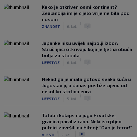
Kako je otkriven osmi kontinent?
Zealandija im je cijelo vrijeme bila pod
nosom
|
|
0
ZNANOST
6. kol.
Japanke nisu uvijek najbolji izbor:
Stručnjaci otkrivaju koja je ljetna obuća
bolja za stopala
|
|
0
LIFESTYLE
6. kol.
Nekad ga je imala gotovo svaka kuća u
Jugoslaviji, a danas postiže cijenu od
nekoliko stotina eura
|
|
0
LIFESTYLE
5. kol.
Totalni kolaps na jugu Hrvatske,
granica paralizirana. Neki iscrpljeni
putnici završili na Hitnoj: "Ovo je teror!"
|
|
8
VIJESTI
2. kol.