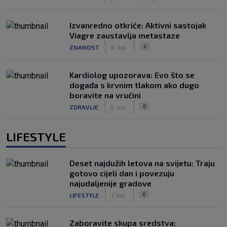
Izvanredno otkriće: Aktivni sastojak
Viagre zaustavlja metastaze
|
|
2
ZNANOST
6. kol.
Kardiolog upozorava: Evo što se
događa s krvnim tlakom ako dugo
boravite na vrućini
|
|
0
ZDRAVLJE
5. kol.
LIFESTYLE
Deset najdužih letova na svijetu: Traju
gotovo cijeli dan i povezuju
najudaljenije gradove
|
|
0
LIFESTYLE
7. kol.
Zaboravite skupa sredstva: