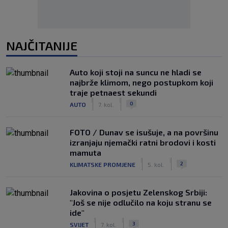
NAJČITANIJE
Auto koji stoji na suncu ne hladi se
najbrže klimom, nego postupkom koji
traje petnaest sekundi
|
|
0
AUTO
7. kol.
FOTO / Dunav se isušuje, a na površinu
izranjaju njemački ratni brodovi i kosti
mamuta
|
|
2
KLIMATSKE PROMJENE
5. kol.
Jakovina o posjetu Zelenskog Srbiji:
"Još se nije odlučilo na koju stranu se
ide"
|
|
3
SVIJET
7. kol.