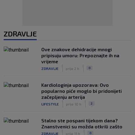
ZDRAVLJE
Ove znakove dehidracije mnogi
pripisuju umoru: Prepoznajte ih na
vrijeme
|
|
0
ZDRAVLJE
prije 2 h
Kardiologinja upozorava: Ovo
popularno piće moglo bi pridonijeti
začepljenju arterija
|
|
2
LIFESTYLE
prije 10 h
Stalno ste pospani tijekom dana?
Znanstvenici su možda otkrili zašto
|
|
0
ZDRAVLJE
prije 11 h