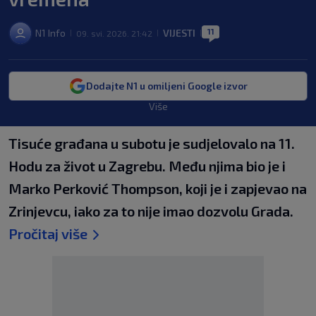
11
N1 Info
VIJESTI
09. svi. 2026. 21:42
|
|
|
Dodajte N1 u omiljeni Google izvor
Više
Tisuće građana u subotu je sudjelovalo na 11.
Hodu za život u Zagrebu. Među njima bio je i
Marko Perković Thompson, koji je i zapjevao na
Zrinjevcu, iako za to nije imao dozvolu Grada.
Pročitaj više