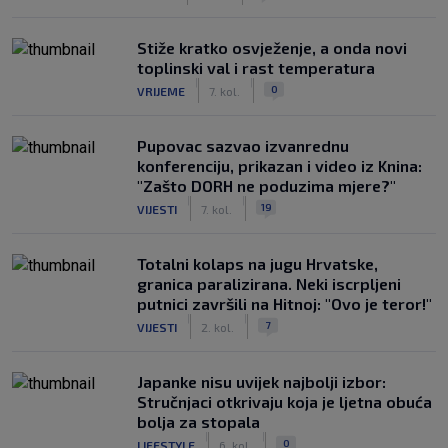
Stiže kratko osvježenje, a onda novi
toplinski val i rast temperatura
|
|
0
VRIJEME
7. kol.
Pupovac sazvao izvanrednu
konferenciju, prikazan i video iz Knina:
"Zašto DORH ne poduzima mjere?"
|
|
19
VIJESTI
7. kol.
Totalni kolaps na jugu Hrvatske,
granica paralizirana. Neki iscrpljeni
putnici završili na Hitnoj: "Ovo je teror!"
|
|
7
VIJESTI
2. kol.
Japanke nisu uvijek najbolji izbor:
Stručnjaci otkrivaju koja je ljetna obuća
bolja za stopala
|
|
0
LIFESTYLE
6. kol.