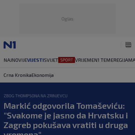
Oglas
NAJNOVIJE
VIJESTI
SVIJET
VRIJEME
N1 TEME
REGIJA
MA
Crna Kronika
Ekonomija
ZBOG THOMPSONA NA ZRINJEVCU
Markić odgovorila Tomaševiću:
"Svakome je jasno da Hrvatsku i
Zagreb pokušava vratiti u druga
vremena"