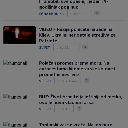
I romobili sve opasniji, jedan 14-
Kustošija želi ekspresno u SHNL! Bara
godišnjak poginuo
službeno doveo pojačanje iz Schalkea
|
|
0
CRNA KRONIKA
prije 6 min
|
SK
7. kol.
VIDEO / Rusija pojačala napade na
Kijev: Ukrajini nedostaje streljiva za
Patriote
|
|
0
SVIJET
prije 32 min
Pojačan promet prema moru: Na
autocestama kilometarske kolone i
prometne nesreće
|
|
0
VIJESTI
prije 48 min
BUZ: Život branitelja jeftiniji od metka,
ovo je nova vladina farsa
|
|
0
VIJESTI
prije 1 h
Toplinski val se vraća: Nakon bure,