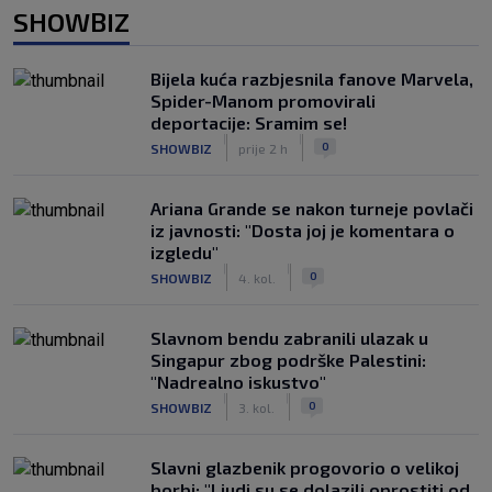
SHOWBIZ
Bijela kuća razbjesnila fanove Marvela,
Spider-Manom promovirali
deportacije: Sramim se!
|
|
0
SHOWBIZ
prije 2 h
Ariana Grande se nakon turneje povlači
iz javnosti: "Dosta joj je komentara o
izgledu"
|
|
0
SHOWBIZ
4. kol.
Slavnom bendu zabranili ulazak u
Singapur zbog podrške Palestini:
"Nadrealno iskustvo"
|
|
0
SHOWBIZ
3. kol.
Slavni glazbenik progovorio o velikoj
borbi: "Ljudi su se dolazili oprostiti od