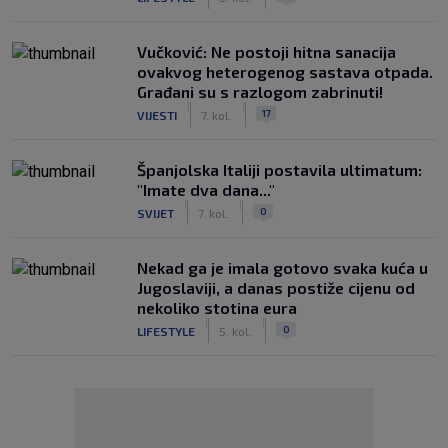
Vučković: Ne postoji hitna sanacija
ovakvog heterogenog sastava otpada.
Građani su s razlogom zabrinuti!
|
|
17
VIJESTI
7. kol.
Španjolska Italiji postavila ultimatum:
"Imate dva dana..."
|
|
0
SVIJET
7. kol.
Nekad ga je imala gotovo svaka kuća u
Jugoslaviji, a danas postiže cijenu od
nekoliko stotina eura
|
|
0
LIFESTYLE
5. kol.