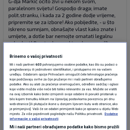
G-dja Markić očito živi u nekom svom,
paralelnom svijetu! Gospodjo draga; imate
polit.stranku, i kada za 2 godine dodje vrijeme,
pripremite se za izbore! Ako pobijedite, - u što
iskreno sumnjam, obnašajte vlast kako znate i
umijete, a dotle bar nemojte omatati legalnu
zgb-vlast! Prosto- ko srpski grah,- zar ne!?
Odgovor
Brinemo o vašoj privatnosti
Mi i naši partneri
603
pohranjujemo osobne podatke, kao što su podaci o
pregledavanju ili jedinstveni identifikatori, i pristupamo im na vašem
uređaju. Odabirom opcije Prihvaćam omogućit ćete tehnologije praćenja
prije 3 mjeseci
koje podržavaju svrhe za čije pružanje mi i naši partneri obrađujemo
Ante
podatke. Ako su alati za praćenje onemogućeni, određeni sadržaj i oglasi
koje vidite možda više neće biti toliko relevantni za vas. Možete se vratiti
na ovaj izbornik kako biste izmijenili svoje odabire ili povukli pristanak u
Ima iritantnih žena u politici , ali ovako nešto
bilo kojem trenutku klikom na Upravljaj postavkama poveznicu pri dnu
odvratno , dvolićno nisam u svom dugom životu
web-stranice [ili plutajuće ikone u donjem lijevom kutu web stranice, ako
je primjenjivo]. Vaši će se odabiri primijeniti kako je opisano u dijelu Web-
još upoznao
mjesto. Za više pojedinosti pogledajte našu Politiku privatnosti.
Dodatne
informacije o vašoj privatnosti
Odgovor
Mi i naši partneri obrađujemo podatke kako bismo pružili