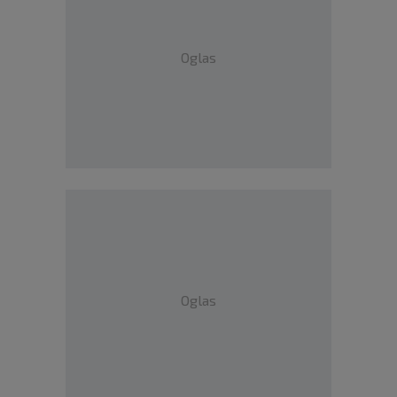
Oglas
Oglas