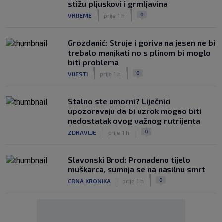
stižu pljuskovi i grmljavina
|
|
0
VRIJEME
prije 1 h
Grozdanić: Struje i goriva na jesen ne bi
trebalo manjkati no s plinom bi moglo
biti problema
|
|
0
VIJESTI
prije 1 h
Stalno ste umorni? Liječnici
upozoravaju da bi uzrok mogao biti
nedostatak ovog važnog nutrijenta
|
|
0
ZDRAVLJE
prije 1 h
Slavonski Brod: Pronađeno tijelo
muškarca, sumnja se na nasilnu smrt
|
|
0
CRNA KRONIKA
prije 1 h