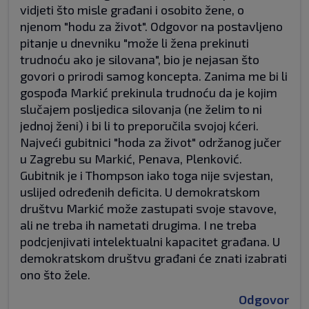
vidjeti što misle građani i osobito žene, o
njenom "hodu za život". Odgovor na postavljeno
pitanje u dnevniku "može li žena prekinuti
trudnoću ako je silovana", bio je nejasan što
govori o prirodi samog koncepta. Zanima me bi li
gospođa Markić prekinula trudnoću da je kojim
slučajem posljedica silovanja (ne želim to ni
jednoj ženi) i bi li to preporučila svojoj kćeri.
Najveći gubitnici "hoda za život" održanog jučer
u Zagrebu su Markić, Penava, Plenković.
Gubitnik je i Thompson iako toga nije svjestan,
uslijed određenih deficita. U demokratskom
društvu Markić može zastupati svoje stavove,
ali ne treba ih nametati drugima. I ne treba
podcjenjivati intelektualni kapacitet građana. U
demokratskom društvu građani će znati izabrati
ono što žele.
Odgovor