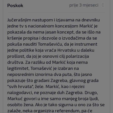
prije 3 mjeseci
Poskok
Jučerašnjim nastupom i izjavama na dnevniku
jedne tv s nacionalnom koncesijom Markić je
pokazala da nema jasan koncept, da se išlo na
kršenje propisa i dozvole o izvođačima da se
pokuša nauditi Tomaševiću, da je instrument
jedne politike koja vraća Hrvatsku u daleku
prošlost, da joj je osnovni cilj polarizacija
društva. Za razliku od Markić koja nema
legitimitet, Tomašević je izabran na
neposrednim iznorima dva puta, što jasno
pokazuje što građani Zagreba, glavnog grada
"svih hrvata", žele. Markić, kao i njezini
nalogodavci, ne poznaje duh Zagreba. Drugo,
Markuć govori u ime samo manjeg broja ljudi,
osobito žena. Ako je tako sigurna u ono za što se
zalaže, neka organizira referendum, pa će