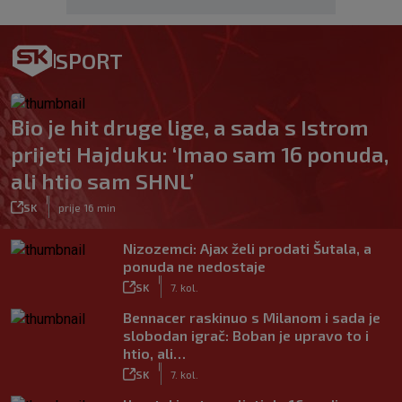
SPORT
Bio je hit druge lige, a sada s Istrom
prijeti Hajduku: ‘Imao sam 16 ponuda,
ali htio sam SHNL’
|
SK
prije 16 min
Nizozemci: Ajax želi prodati Šutala, a
ponuda ne nedostaje
|
SK
7. kol.
Bennacer raskinuo s Milanom i sada je
slobodan igrač: Boban je upravo to i
htio, ali…
|
SK
7. kol.