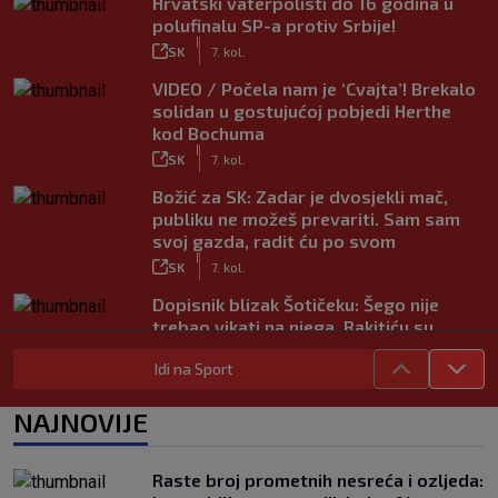
Hrvatski vaterpolisti do 16 godina u
polufinalu SP-a protiv Srbije!
|
SK
7. kol.
VIDEO / Počela nam je ‘Cvajta’! Brekalo
solidan u gostujućoj pobjedi Herthe
kod Bochuma
|
SK
7. kol.
Božić za SK: Zadar je dvosjekli mač,
publiku ne možeš prevariti. Sam sam
svoj gazda, radit ću po svom
|
SK
7. kol.
Dopisnik blizak Šotičeku: Šego nije
trebao vikati na njega, Rakitiću su
također svi bili dinamovci…
Idi na Sport
|
SK
7. kol.
Objavljeno koje su države uz Infantina,
NAJNOVIJE
a koje traže njegov odlazak: HNS je
odavno zauzeo stranu
|
Raste broj prometnih nesreća i ozljeda:
SK
7. kol.