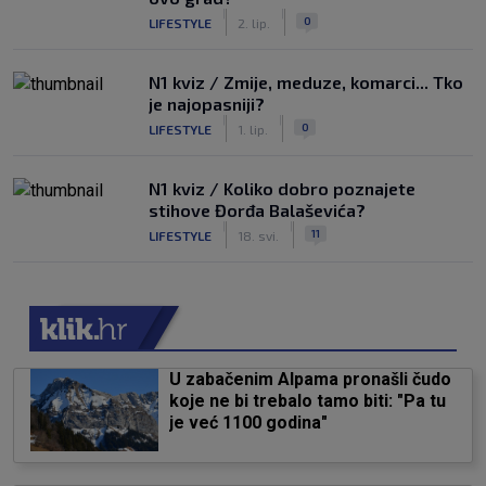
|
|
0
LIFESTYLE
2. lip.
N1 kviz / Zmije, meduze, komarci... Tko
je najopasniji?
|
|
0
LIFESTYLE
1. lip.
N1 kviz / Koliko dobro poznajete
stihove Đorđa Balaševića?
|
|
11
LIFESTYLE
18. svi.
U zabačenim Alpama pronašli čudo
koje ne bi trebalo tamo biti: "Pa tu
je već 1100 godina"