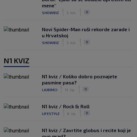
mene"
|
|
0
SHOWBIZ
3. kol.
Novi Spider-Man ruši rekorde zarade i
u Hrvatskoj
|
|
0
SHOWBIZ
3. kol.
N1 KVIZ
N1 kviz / Koliko dobro poznajete
pasmine pasa?
|
|
0
LJUBIMCI
13. lip.
N1 kviz / Rock & Roll
|
|
0
LIFESTYLE
8. lip.
N1 kviz / Zavrtite globus i recite koji je
ovo grad?