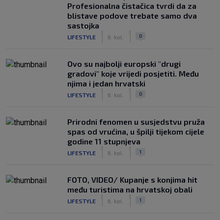
Profesionalna čistačica tvrdi da za
blistave podove trebate samo dva
sastojka
|
|
0
LIFESTYLE
6. kol.
Ovo su najbolji europski "drugi
gradovi" koje vrijedi posjetiti. Među
njima i jedan hrvatski
|
|
0
LIFESTYLE
6. kol.
Prirodni fenomen u susjedstvu pruža
spas od vrućina, u špilji tijekom cijele
godine 11 stupnjeva
|
|
1
LIFESTYLE
6. kol.
FOTO, VIDEO/ Kupanje s konjima hit
među turistima na hrvatskoj obali
|
|
1
LIFESTYLE
6. kol.