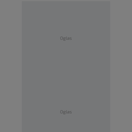
Oglas
Oglas