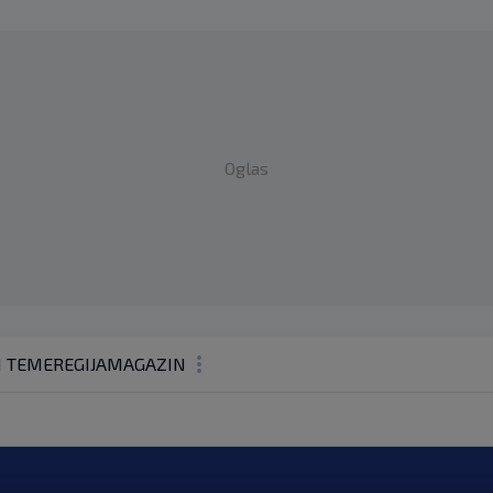
Oglas
1 TEME
REGIJA
MAGAZIN
N1 KOMENTAR
KOLUMNE