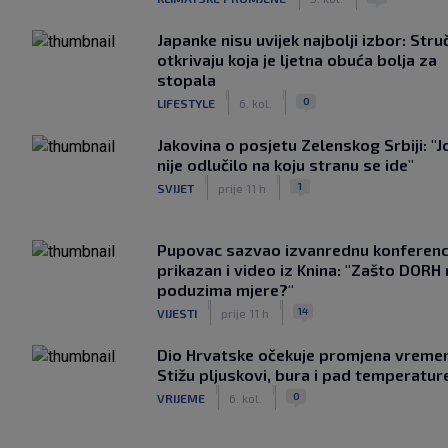
Japanke nisu uvijek najbolji izbor: Stru
otkrivaju koja je ljetna obuća bolja za
stopala
|
|
0
LIFESTYLE
6. kol.
Jakovina o posjetu Zelenskog Srbiji: "J
nije odlučilo na koju stranu se ide"
|
|
1
SVIJET
prije 11 h
Pupovac sazvao izvanrednu konferenci
prikazan i video iz Knina: "Zašto DORH
poduzima mjere?"
|
|
14
VIJESTI
prije 11 h
Dio Hrvatske očekuje promjena vreme
Stižu pljuskovi, bura i pad temperatur
|
|
0
VRIJEME
6. kol.