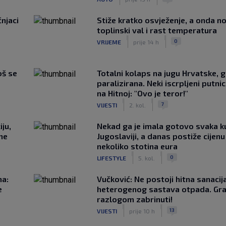
čnjaci
Stiže kratko osvježenje, a onda no
toplinski val i rast temperatura
|
|
0
VRIJEME
prije 14 h
oš se
Totalni kolaps na jugu Hrvatske, g
paralizirana. Neki iscrpljeni putnici
na Hitnoj: "Ovo je teror!"
|
|
7
VIJESTI
2. kol.
ju,
Nekad ga je imala gotovo svaka k
 ne
Jugoslaviji, a danas postiže cijenu
nekoliko stotina eura
|
|
0
LIFESTYLE
5. kol.
na:
Vučković: Ne postoji hitna sanaci
e
heterogenog sastava otpada. Gra
razlogom zabrinuti!
|
|
13
VIJESTI
prije 10 h