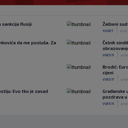
sankcija Rusiji
Žalbeni sud
|
SVIJET
prije
nkovića da me posluša. Za
Čelnik sindi
obrazovanje
|
VIJESTI
prije
Brodić: Euro
cijeni
|
VIJESTI
prije
tiju: Evo tko je zasad
Građanske u
pozdrava u
|
VIJESTI
prije