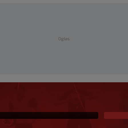
Oglas
li mač, publiku ne
oj gazda, radit ću po