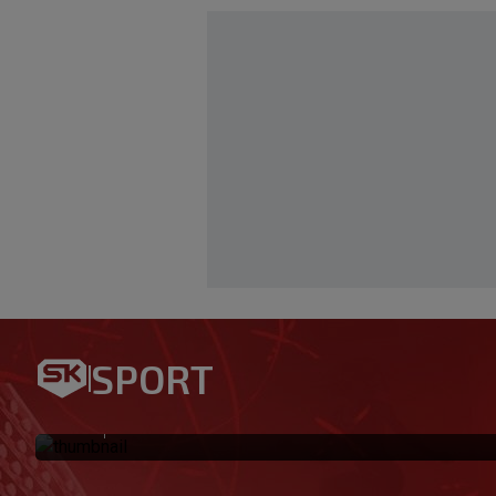
Božić za SK: Zadar je dvosjek
možeš prevariti. Sam sam sv
SPORT
svom
|
SK
prije 1 h