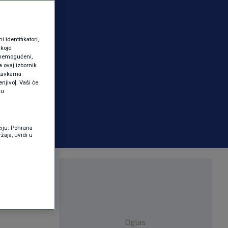
identifikatori,
 koje
 onemogućeni,
a ovaj izbornik
ostavkama
njivo]. Vaši će
ku
ciju. Pohrana
žaja, uvidi u
Oglas