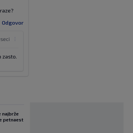
zraze?
Odgovor
eseci
m zasto.
e najbrže
e petnaest