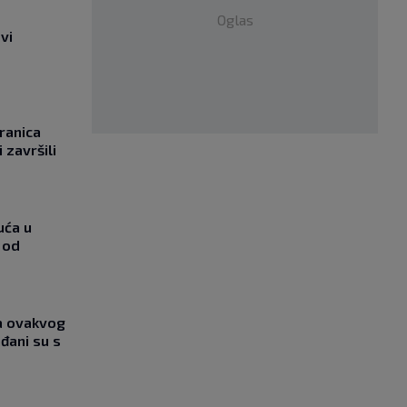
Oglas
vi
ranica
 završili
uća u
 od
ja ovakvog
đani su s