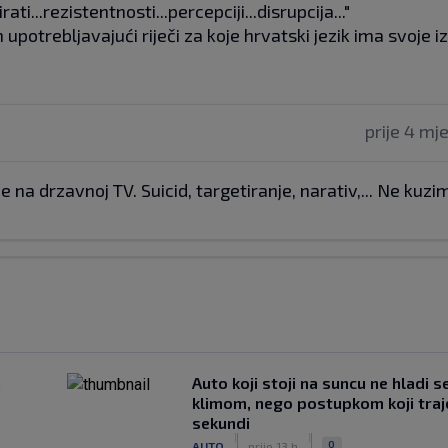
ati...rezistentnosti...percepciji...disrupcija..."
 upotrebljavajući riječi za koje hrvatski jezik ima svoje i
prije 4 mj
je na drzavnoj TV. Suicid, targetiranje, narativ,... Ne kuzi
u
Auto koji stoji na suncu ne hladi s
klimom, nego postupkom koji traj
sekundi
|
|
0
AUTO
prije 13 h