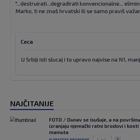
"...destruirati...degradirati konvencionalne... eliminir
Marko, ti ne znaš hrvatski ili se samo praviš važan
Ceca
U Srbiji isti slucaj i to upravo najvise na N1, man
NAJČITANIJE
FOTO / Dunav se isušuje, a na površin
izranjaju njemački ratni brodovi i kosti
mamuta
|
|
2
KLIMATSKE PROMJENE
5. kol.