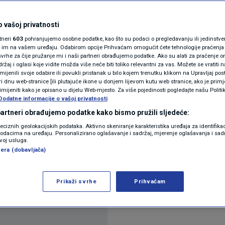
N1(DIS)INFO
SAD-a polako, ali
KLIMATSKE PROMJENE
 vašoj privatnosti
rtneri
603
pohranjujemo osobne podatke, kao što su podaci o pregledavanju ili jedinstveni 
olje
FOTO
o im na vašem uređaju. Odabirom opcije Prihvaćam omogućit ćete tehnologije praćenja
vrhe za čije pružanje mi i naši partneri obrađujemo podatke. Ako su alati za praćenje
žaj i oglasi koje vidite možda više neće biti toliko relevantni za vas. Možete se vratiti n
VIDEO
zmijenili svoje odabire ili povukli pristanak u bilo kojem trenutku klikom na Upravljaj p
ra
i dnu web-stranice [ili plutajuće ikone u donjem lijevom kutu web stranice, ako je primje
rimijeniti kako je opisano u dijelu Web-mjesto. Za više pojedinosti pogledajte našu Politi
Dodatne informacije o vašoj privatnosti
 partneri obrađujemo podatke kako bismo pružili sljedeće:
reciznih geolokacijskih podataka. Aktivno skeniranje karakteristika uređaja za identifika
p podacima na uređaju. Personalizirano oglašavanje i sadržaj, mjerenje oglašavanja i sadr
zvoj usluga.
era (dobavljača)
ao je u N1 Studiju uživo kod našeg Hrvoja Krešića i
je sa Iranom.
Pročitaj više
Prikaži svrhe
Prihvaćam