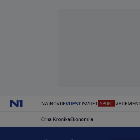
NAJNOVIJE
VIJESTI
SVIJET
VRIJEME
N
Crna Kronika
Ekonomija