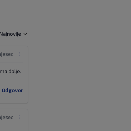
Najnovije
mjeseci
ma dolje.
Odgovor
mjeseci