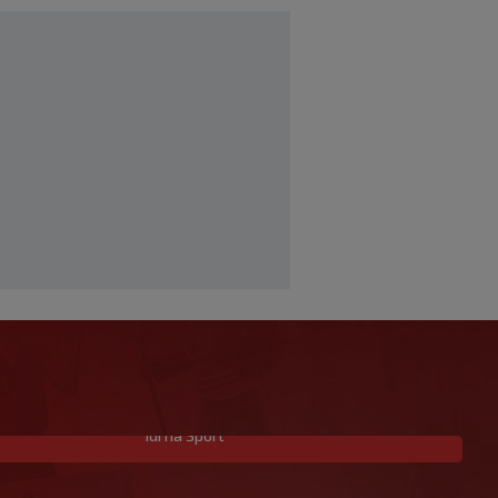
Idi na Sport
Dopisnik blizak Šotičeku: Šego nije
trebao vikati na njega, Rakitiću su