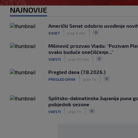
NAJNOVIJE
Američki Senat odobrio uvođenje novih 
|
|
0
SVIJET
prije 9 min
Milinović prozvao Vladu: "Pozivam Ple
svako buduće onečišćenje..."
|
|
0
VIJESTI
prije 50 min
Pregled dana (7.8.2026.)
|
|
0
PREGLED DANA
prije 1 h
Splitsko-dalmatinska županija puna gos
pobjednik sezone
|
|
0
VIJESTI
prije 1 h