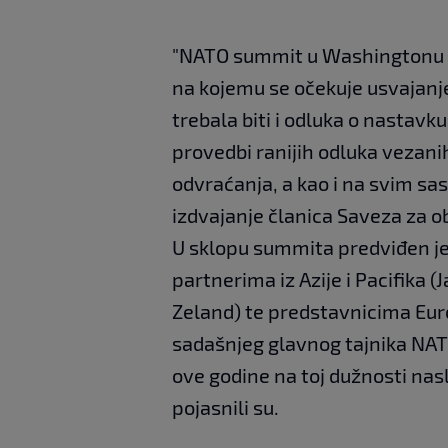
"NATO summit u Washingtonu re
na kojemu se očekuje usvajanj
trebala biti i odluka o nastavku
provedbi ranijih odluka vezani
odvraćanja, a kao i na svim sa
izdvajanje članica Saveza za o
U sklopu summita predviđen je
partnerima iz Azije i Pacifika (
Zeland) te predstavnicima Euro
sadašnjeg glavnog tajnika NA
ove godine na toj dužnosti nasl
pojasnili su.