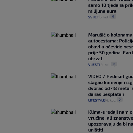
samo 10 tjedana pri
milijune eura
0
SVIJET
5. kol.
|
|
Marušić o kolonama
autocestama: Policij
obavlja očevide nes
prije 50 godina. Evo
ubrzati
6
VIJESTI
4. kol.
|
|
VIDEO / Pedeset god
slagao kamenje i izg
dvorac od 48 metara,
danas besplatan
0
LIFESTYLE
4. kol.
|
|
Klima-uređaji nam o
vrućine, ali znanstve
upozoravaju da bi n
uništiti