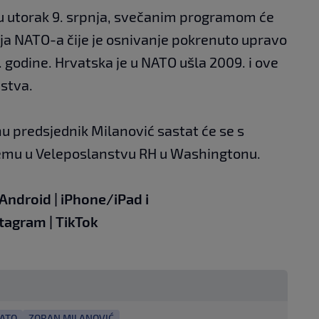
u utorak 9. srpnja, svečanim programom će
anja NATO-a čije je osnivanje pokrenuto upravo
 godine. Hrvatska je u NATO ušla 2009. i ove
nstva.
 predsjednik Milanović sastat će se s
jemu u Veleposlanstvu RH u Washingtonu.
Android
|
iPhone/iPad
i
stagram
|
TikTok
ATO
ZORAN MILANOVIĆ