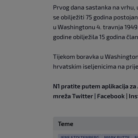
Prvog dana sastanka na vrhu, 
se obilježiti 75 godina postoj
u Washingtonu 4. travnja 1949.
godine obilježila 15 godina čla
Tijekom boravka u Washingtonu
hrvatskim iseljenicima na pri
N1 pratite putem aplikacija za
mreža
Twitter
|
Facebook
|
In
Teme
JENS STOLTENBERG
MARK RUTTE
N