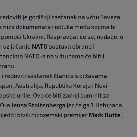
doviti je godišnji sastanak na vrhu Saveza
e niza dokumenata i odluka među kojima bi
 pomoći Ukrajini. Raspravljat će se, nadalje, o
h uz jačanje
NATO
sustava obrane i
stancima NATO-a na vrhu tema će biti i
branu.
 i redoviti sastanak članica s državama
Japan, Australija, Republika Koreja i Novi
pske unije. Ovo će biti zadnji summit za
TO-a
Jensa Stoltenberga
jer će ga 1. listopada
ijediti bivši nizozemski premijer
Mark Rutte
",