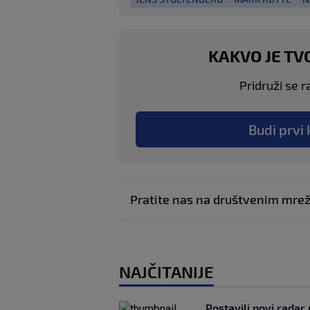
KAKVO JE TV
Pridruži se r
Budi prvi 
Pratite nas na društvenim mr
NAJČITANIJE
Postavili novi radar 