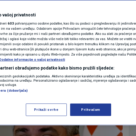
 na NATO summit u
MAGAZIN
N1 KOMENTAR
 vašoj privatnosti
rtneri
603
pohranjujemo osobne podatke, kao što su podaci o pregledavanju ili jedinstveni 
KOLUMNE
o im na vašem uređaju. Odabirom opcije Prihvaćam omogućit ćete tehnologije praćenja
vrhe za čije pružanje mi i naši partneri obrađujemo podatke. Ako su alati za praćenje
0
VIJESTI
komentara
|
žaj i oglasi koje vidite možda više neće biti toliko relevantni za vas. Možete se vratiti n
N1(DIS)INFO
zmijenili svoje odabire ili povukli pristanak u bilo kojem trenutku klikom na Upravljaj p
i dnu web-stranice [ili plutajuće ikone u donjem lijevom kutu web stranice, ako je primje
KLIMATSKE PROMJENE
rimijeniti kako je opisano u dijelu Web-mjesto. Za više pojedinosti pogledajte našu Politi
Dodatne informacije o vašoj privatnosti
Više
FOTO
 partneri obrađujemo podatke kako bismo pružili sljedeće:
reciznih geolokacijskih podataka. Aktivno skeniranje karakteristika uređaja za identifika
p podacima na uređaju. Personalizirano oglašavanje i sadržaj, mjerenje oglašavanja i sadr
VIDEO
zvoj usluga.
era (dobavljača)
Prikaži svrhe
Prihvaćam