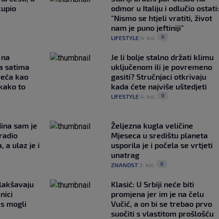
kupio
odmor u Italiju i odlučio ostati:
"Nismo se htjeli vratiti, život
nam je puno jeftiniji"
0
LIFESTYLE
4. kol.
|
|
 na
Je li bolje stalno držati klimu
a satima
uključenom ili je povremeno
reća kao
gasiti? Stručnjaci otkrivaju
 kako to
kada ćete najviše uštedjeti
0
LIFESTYLE
4. kol.
|
|
ina sam je
Željezna kugla veličine
radio
Mjeseca u središtu planeta
 a ulaz je i
usporila je i počela se vrtjeti
unatrag
0
ZNANOST
3. kol.
|
|
lakšavaju
Klasić: U Srbiji neće biti
nici
promjena jer im je na čelu
as mogli
Vučić, a on bi se trebao prvo
suočiti s vlastitom prošlošću