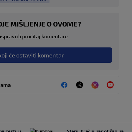
OJE MIŠLJENJE O OVOME?
aspravi ili pročitaj komentare
koji će ostaviti komentar
ežama
na cesti, u
Stariji bračni par otišao na