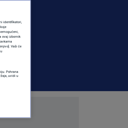
identifikatori,
 koje
 onemogućeni,
a ovaj izbornik
ostavkama
njivo]. Vaši će
ku
ciju. Pohrana
žaja, uvidi u