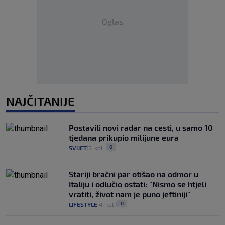
Oglas
NAJČITANIJE
Postavili novi radar na cesti, u samo 10
tjedana prikupio milijune eura
0
SVIJET
5. kol.
|
|
Stariji bračni par otišao na odmor u
Italiju i odlučio ostati: "Nismo se htjeli
vratiti, život nam je puno jeftiniji"
0
LIFESTYLE
4. kol.
|
|