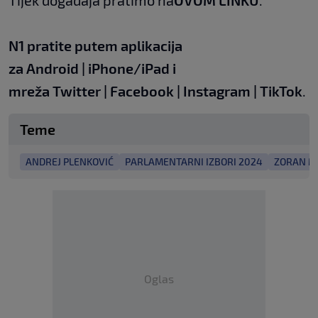
Tijek događaja pratimo na
OVOM LINKU
.
N1 pratite putem aplikacija
za
Android
|
iPhone/iPad
i
mreža
Twitter
|
Facebook
|
Instagram
|
TikTok
.
Teme
ANDREJ PLENKOVIĆ
PARLAMENTARNI IZBORI 2024
ZORAN M
Oglas