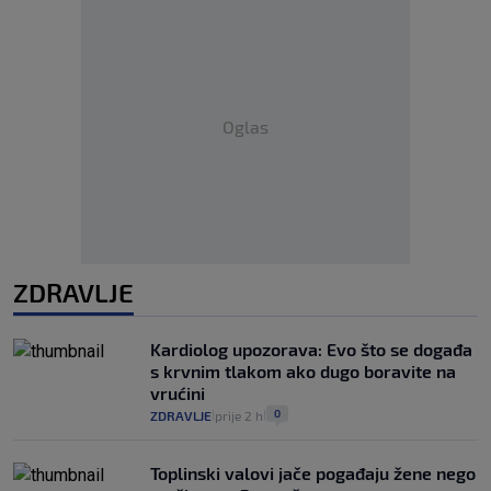
Oglas
ZDRAVLJE
Kardiolog upozorava: Evo što se događa
s krvnim tlakom ako dugo boravite na
vrućini
0
ZDRAVLJE
prije 2 h
|
|
Toplinski valovi jače pogađaju žene nego