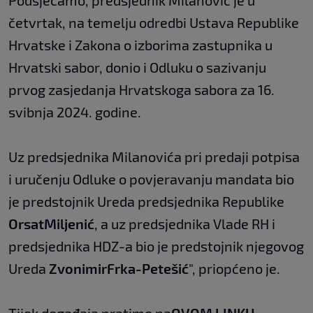
Podsjećamo, predsjednik Milanović je u
četvrtak, na temelju odredbi Ustava Republike
Hrvatske i Zakona o izborima zastupnika u
Hrvatski sabor, donio i Odluku o sazivanju
prvog zasjedanja Hrvatskoga sabora za 16.
svibnja 2024. godine.
Uz predsjednika Milanovića pri predaji potpisa
i uručenju Odluke o povjeravanju mandata bio
je predstojnik Ureda predsjednika Republike
Orsat
Miljenić
, a uz predsjednika Vlade RH i
predsjednika HDZ-a bio je predstojnik njegovog
Ureda
Zvonimir
Frka-Petešić
", priopćeno je.