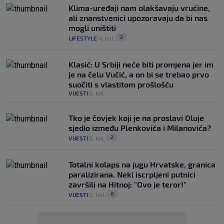
Klima-uređaji nam olakšavaju vrućine,
ali znanstvenici upozoravaju da bi nas
mogli uništiti
2
LIFESTYLE
4. kol.
|
|
Klasić: U Srbiji neće biti promjena jer im
je na čelu Vučić, a on bi se trebao prvo
suočiti s vlastitom prošlošću
VIJESTI
5. kol.
|
Tko je čovjek koji je na proslavi Oluje
sjedio između Plenkovića i Milanovića?
2
VIJESTI
5. kol.
|
|
Totalni kolaps na jugu Hrvatske, granica
paralizirana. Neki iscrpljeni putnici
završili na Hitnoj: "Ovo je teror!"
6
VIJESTI
2. kol.
|
|