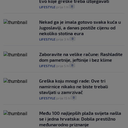
Evo koje greške treba izbjegavati
0
LIFESTYLE
prije 1 h
|
|
Nekad ga je imala gotovo svaka kuća u
Jugoslaviji, a danas postiže cijenu od
nekoliko stotina eura
0
LIFESTYLE
prije 3 h
|
|
Zaboravite na velike račune: Rashladite
dom pametnije, jeftinije i bez klime
0
LIFESTYLE
prije 5 h
|
|
Greška koju mnogi rade: Ove tri
namirnice nikako ne biste trebali
stavljati u zamrzivač
0
LIFESTYLE
prije 15 h
|
|
Među 100 najljepših plaža svijeta našla
se i jedna hrvatska: Dobila prestižno
međunarodno priznanje