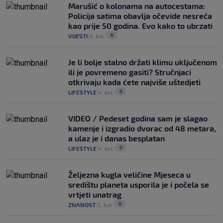
Marušić o kolonama na autocestama:
Policija satima obavlja očevide nesreća
kao prije 50 godina. Evo kako to ubrzati
6
VIJESTI
4. kol.
|
|
Je li bolje stalno držati klimu uključenom
ili je povremeno gasiti? Stručnjaci
otkrivaju kada ćete najviše uštedjeti
0
LIFESTYLE
4. kol.
|
|
VIDEO / Pedeset godina sam je slagao
kamenje i izgradio dvorac od 48 metara,
a ulaz je i danas besplatan
0
LIFESTYLE
4. kol.
|
|
Željezna kugla veličine Mjeseca u
središtu planeta usporila je i počela se
vrtjeti unatrag
0
ZNANOST
3. kol.
|
|