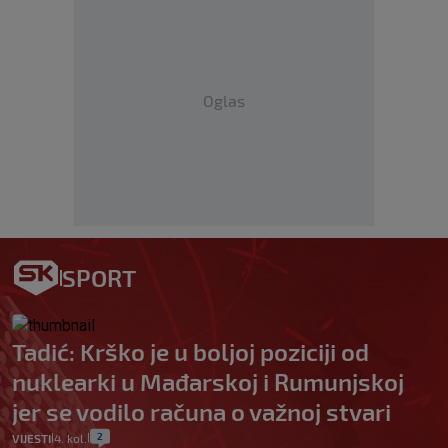
Oglas
SPORT
Tadić: Krško je u boljoj poziciji od
nuklearki u Mađarskoj i Rumunjskoj
jer se vodilo računa o važnoj stvari
2
VIJESTI
4. kol.
|
|