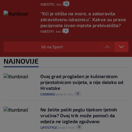
14
VIJESTI
2. kol.
|
|
"Kći je otišla na more, a zaboravila
zdravstvenu iskaznicu". Kakva su prava
pacijenata izvan mjesta prebivališta?
1
VIJESTI
1. kol.
|
|
Provjerili smo "što ćemo onda" ako
Plenković na 15 dana ukine mjere: "Ne bi
Idi na Sport
se dogodilo ništa. Vlada se zaljubila u te
intervencije"
NAJNOVIJE
25
VIJESTI
30. srp.
|
|
Analitičar o Mostu: Oni su u yin-yang
Ovaj grad proglašen je kulinarskom
poziciji i imaju drugog najpoznatijeg
prijestolnicom svijeta, a nije daleko od
bravara u povijesti Hrvatske
Hrvatske
16
VIJESTI
30. srp.
|
|
0
COOKING
prije 0 min.
|
|
Ne želite paliti peglu tijekom ljetnih
vrućina? Ovaj trik može pomoći da
odjeća ne izgleda zgužvano
0
LIFESTYLE
prije 1 min.
|
|