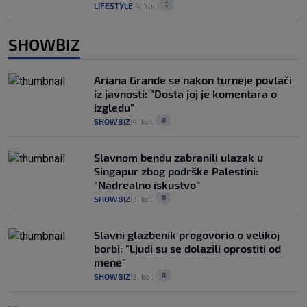
1
LIFESTYLE
4. kol.
|
|
SHOWBIZ
Ariana Grande se nakon turneje povlači
iz javnosti: "Dosta joj je komentara o
izgledu"
0
SHOWBIZ
4. kol.
|
|
Slavnom bendu zabranili ulazak u
Singapur zbog podrške Palestini:
"Nadrealno iskustvo"
0
SHOWBIZ
3. kol.
|
|
Slavni glazbenik progovorio o velikoj
borbi: "Ljudi su se dolazili oprostiti od
mene"
0
SHOWBIZ
3. kol.
|
|