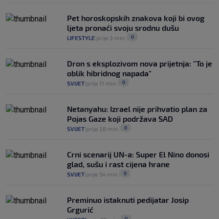
Pet horoskopskih znakova koji bi ovog
ljeta pronaći svoju srodnu dušu
0
LIFESTYLE
prije 3 min.
|
|
Dron s eksplozivom nova prijetnja: "To je
oblik hibridnog napada"
0
SVIJET
prije 11 min.
|
|
Netanyahu: Izrael nije prihvatio plan za
Pojas Gaze koji podržava SAD
0
SVIJET
prije 28 min.
|
|
Crni scenarij UN-a: Super El Nino donosi
glad, sušu i rast cijena hrane
0
SVIJET
prije 54 min.
|
|
Preminuo istaknuti pedijatar Josip
Grgurić
0