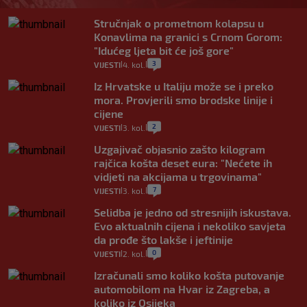
Stručnjak o prometnom kolapsu u
Konavlima na granici s Crnom Gorom:
"Idućeg ljeta bit će još gore"
3
VIJESTI
4. kol.
|
|
Iz Hrvatske u Italiju može se i preko
mora. Provjerili smo brodske linije i
cijene
2
VIJESTI
3. kol.
|
|
Uzgajivač objasnio zašto kilogram
rajčica košta deset eura: "Nećete ih
vidjeti na akcijama u trgovinama"
7
VIJESTI
3. kol.
|
|
Selidba je jedno od stresnijih iskustava.
Evo aktualnih cijena i nekoliko savjeta
da prođe što lakše i jeftinije
0
VIJESTI
2. kol.
|
|
Izračunali smo koliko košta putovanje
automobilom na Hvar iz Zagreba, a
koliko iz Osijeka