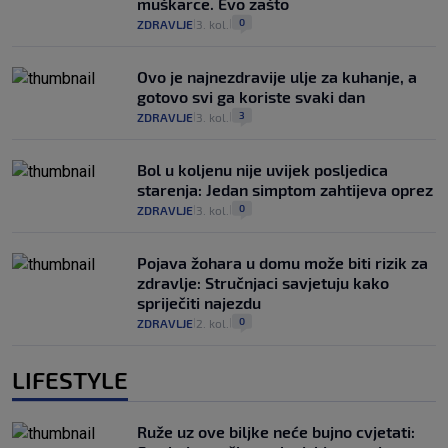
muškarce. Evo zašto
0
ZDRAVLJE
3. kol.
|
|
Ovo je najnezdravije ulje za kuhanje, a
gotovo svi ga koriste svaki dan
3
ZDRAVLJE
3. kol.
|
|
Bol u koljenu nije uvijek posljedica
starenja: Jedan simptom zahtijeva oprez
0
ZDRAVLJE
3. kol.
|
|
Pojava žohara u domu može biti rizik za
zdravlje: Stručnjaci savjetuju kako
spriječiti najezdu
0
ZDRAVLJE
2. kol.
|
|
LIFESTYLE
Ruže uz ove biljke neće bujno cvjetati: