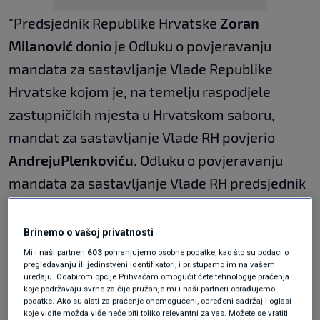
"Predsjednik Republike Hrvatske
Zoran
Milanović
donio je Odluku o povjeravanju
mandata za sastavljanje Vlade Republike
Hrvatske kojom je, na temelju raspodjele
zastupničkih mjesta u Hrvatskom saboru,
mandat za sastavljanje Vlade RH povjerio
Andreju
Plenkoviću
. Odluku o povjeravanju
mandata za sastavljanje Vlade RH predsjednik
Milanović je danas i uručio Andreju Plenkoviću
na sastanku održanom u Uredu Predsjednika
Brinemo o vašoj privatnosti
Republike čime je Andrej Plenković postao
Mi i naši partneri
603
pohranjujemo osobne podatke, kao što su podaci o
pregledavanju ili jedinstveni identifikatori, i pristupamo im na vašem
mandatar za sastavljanje Vlade RH.
uređaju. Odabirom opcije Prihvaćam omogućit ćete tehnologije praćenja
koje podržavaju svrhe za čije pružanje mi i naši partneri obrađujemo
Prije nego što mu je predsjednik Milanović
podatke. Ako su alati za praćenje onemogućeni, određeni sadržaj i oglasi
koje vidite možda više neće biti toliko relevantni za vas. Možete se vratiti