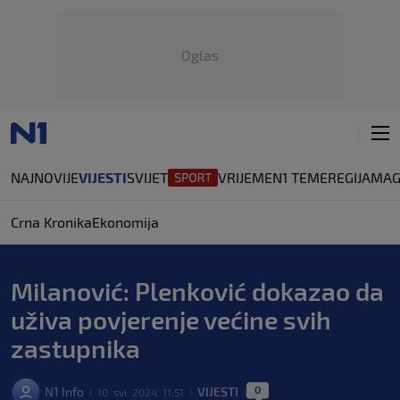
Oglas
NAJNOVIJE
VIJESTI
SVIJET
VRIJEME
N1 TEME
REGIJA
MAG
Crna Kronika
Ekonomija
Milanović: Plenković dokazao da
uživa povjerenje većine svih
zastupnika
0
N1 Info
VIJESTI
10. svi. 2024. 11:51
|
|
|