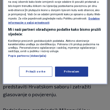
povjerio mandat za sastavljanje Vlade RH,
na ovaj izbornik kako biste izmijenili svoje odabire ili povukli pristanak u
bilo kojem trenutku klikom na Upravljaj postavkama poveznicu pri dnu
predsjednik HDZ-a Andrej Plenković predao je
web-stranice [ili plutajuće ikone u donjem lijevom kutu web stranice, ako
je primjenjivo]. Vaši će se odabiri primijeniti kako je opisano u dijelu Web-
Predsjedniku Republike potpise 78 izabranih
mjesto. Za više pojedinosti pogledajte našu Politiku privatnosti.
Dodatne
zastupnika u Hrvatski sabor čime je dokazao da
informacije o vašoj privatnosti
Mi i naši partneri obrađujemo podatke kako bismo pružili
uživa povjerenje većine svih zastupnika.
sljedeće:
Korištenje preciznih geolokacijskih podataka. Aktivno skeniranje
karakteristika uređaja za identifikaciju. Pohrana i/ili pristup podacima na
Prema Odluci o povjeravanju mandata za
uređaju. Personalizirano oglašavanje i sadržaj, mjerenje oglašavanja i
sadržaja, uvidi u publiku i razvoj usluga.
sastavljanje Vlade RH, odmah po sastavljanju
Popis partnera (dobavljača)
Vlade, a najkasnije u roku od 30 dana od
prihvaćanja mandata, mandatar Andrej
Prikaži svrhe
Prihvaćam
Plenković dužan je program Vlade i Vladu
predstaviti Hrvatskom saboru i zatražiti
glasovanje o povjerenju.