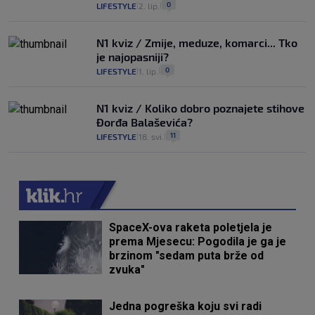
0
LIFESTYLE
2. lip.
|
|
N1 kviz / Zmije, meduze, komarci... Tko
je najopasniji?
0
LIFESTYLE
1. lip.
|
|
N1 kviz / Koliko dobro poznajete stihove
Đorđa Balaševića?
11
LIFESTYLE
18. svi.
|
|
SpaceX-ova raketa poletjela je
prema Mjesecu: Pogodila je ga je
brzinom "sedam puta brže od
zvuka"
Jedna pogreška koju svi radi