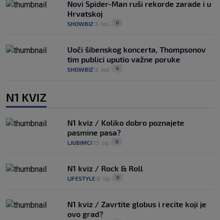
Novi Spider-Man ruši rekorde zarade i u
Hrvatskoj
0
SHOWBIZ
3. kol.
|
|
Uoči šibenskog koncerta, Thompsonov
tim publici uputio važne poruke
4
SHOWBIZ
3. kol.
|
|
N1 KVIZ
N1 kviz / Koliko dobro poznajete
pasmine pasa?
0
LJUBIMCI
13. lip.
|
|
N1 kviz / Rock & Roll
0
LIFESTYLE
8. lip.
|
|
N1 kviz / Zavrtite globus i recite koji je
ovo grad?