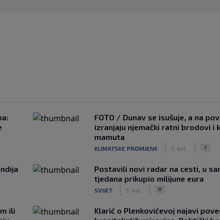
na:
FOTO / Dunav se isušuje, a na pov
e
izranjaju njemački ratni brodovi i 
mamuta
|
|
1
KLIMATSKE PROMJENE
5. kol.
ndija
Postavili novi radar na cesti, u s
tjedana prikupio milijune eura
|
|
0
SVIJET
5. kol.
m ili
Klarić o Plenkovićevoj najavi pove