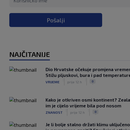
Pošalji
NAJČITANIJE
Dio Hrvatske očekuje promjena vreme
Stižu pljuskovi, bura i pad temperatur
|
|
0
VRIJEME
prije 12 h
Kako je otkriven osmi kontinent? Zeala
im je cijelo vrijeme bila pod nosom
|
|
0
ZNANOST
prije 12 h
Je li bolje stalno držati klimu uključeno