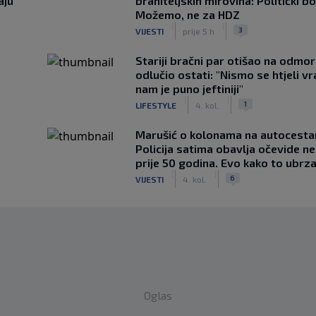
aju
braniteljskih mirovina: Politički b
Možemo, ne za HDZ
|
|
3
VIJESTI
prije 5 h
Stariji bračni par otišao na odmor u
odlučio ostati: "Nismo se htjeli vra
nam je puno jeftiniji"
|
|
1
LIFESTYLE
4. kol.
Marušić o kolonama na autocesta
Policija satima obavlja očevide n
prije 50 godina. Evo kako to ubrza
|
|
6
VIJESTI
4. kol.
Oglas