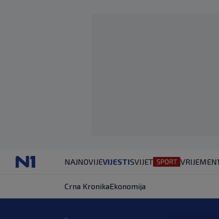
NAJNOVIJE
VIJESTI
SVIJET
VRIJEME
N
Crna Kronika
Ekonomija