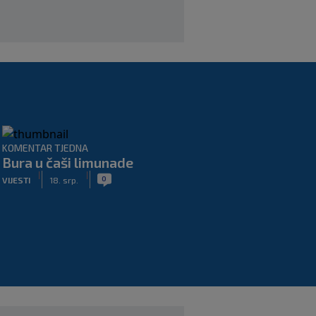
KOMENTAR TJEDNA
Bura u čaši limunade
|
|
0
VIJESTI
18. srp.