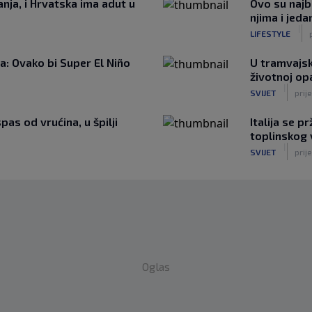
nja, i Hrvatska ima adut u
Ovo su najbo
njima i jeda
|
LIFESTYLE
: Ovako bi Super El Niño
U tramvajsk
životnoj op
|
SVIJET
prije
as od vrućina, u špilji
Italija se 
toplinskog 
|
SVIJET
prije
Oglas