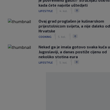
je povremeno gasiti? Stručnjaci otkriv
kada ćete najviše uštedjeti
|
|
0
LIFESTYLE
4. kol.
Ovaj grad proglašen je kulinarskom
prijestolnicom svijeta, a nije daleko od
Hrvatske
|
|
0
COOKING
5. kol.
Nekad ga je imala gotovo svaka kuća u
Jugoslaviji, a danas postiže cijenu od
nekoliko stotina eura
|
|
0
LIFESTYLE
5. kol.