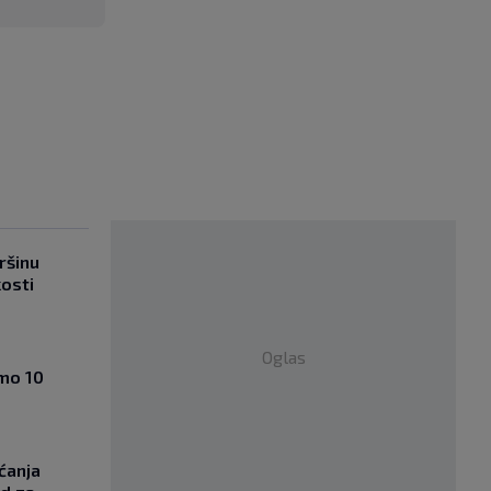
ršinu
kosti
Oglas
amo 10
ćanja