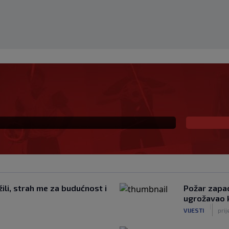
 za Hajduk: ‘Nemojte me
ili, strah me za budućnost i
Požar zapad
ugrožavao 
|
VIJESTI
prij