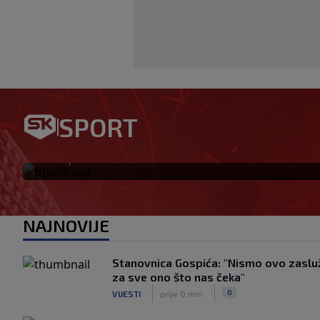
Sopić upitan navija li danas
SPORT
vrijeđati!’
|
SK
prije 23 min
NAJNOVIJE
Stanovnica Gospića: "Nismo ovo zasluž
za sve ono što nas čeka"
|
|
0
VIJESTI
prije 0 min