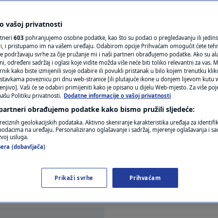
N1(DIS)INFO
ena provode pred
KLIMATSKE PROMJENE
 vašoj privatnosti
rtneri
603
pohranjujemo osobne podatke, kao što su podaci o pregledavanju ili jedins
ditelji misle
FOTO
ori, i pristupamo im na vašem uređaju. Odabirom opcije Prihvaćam omogućit ćete teh
e podržavaju svrhe za čije pružanje mi i naši partneri obrađujemo podatke. Ako su ala
 određeni sadržaj i oglasi koje vidite možda više neće biti toliko relevantni za vas. Mo
VIDEO
rnik kako biste izmijenili svoje odabire ili povukli pristanak u bilo kojem trenutku kl
stavkama poveznicu pri dnu web-stranice [ili plutajuće ikone u donjem lijevom kutu w
enjivo]. Vaši će se odabiri primijeniti kako je opisano u dijelu Web-mjesto. Za više poj
ašu Politiku privatnosti.
Dodatne informacije o vašoj privatnosti
 partneri obrađujemo podatke kako bismo pružili sljedeće:
reciznih geolokacijskih podataka. Aktivno skeniranje karakteristika uređaja za identifi
p podacima na uređaju. Personalizirano oglašavanje i sadržaj, mjerenje oglašavanja i sad
zvoj usluga.
era (dobavljača)
ju na utjecaj društvenih mreža na svoje mentalno z
 je naručila Europska komisija objavljenom u srijedu
Prikaži svrhe
Prihvaćam