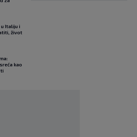
od za
 Italiju i
titi, život
ma:
esreća kao
ti