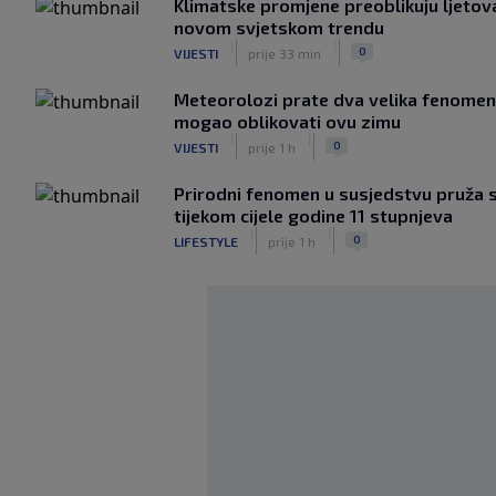
Klimatske promjene preoblikuju ljetova
novom svjetskom trendu
|
|
0
VIJESTI
prije 33 min
Meteorolozi prate dva velika fenomena
mogao oblikovati ovu zimu
|
|
0
VIJESTI
prije 1 h
Prirodni fenomen u susjedstvu pruža sp
tijekom cijele godine 11 stupnjeva
|
|
0
LIFESTYLE
prije 1 h