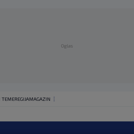
Oglas
1 TEME
REGIJA
MAGAZIN
N1 KOMENTAR
KOLUMNE