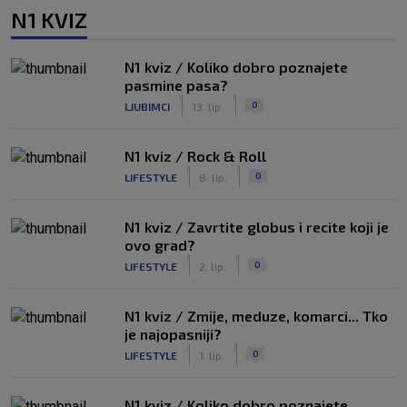
N1 KVIZ
N1 kviz / Koliko dobro poznajete
pasmine pasa?
|
|
0
LJUBIMCI
13. lip.
N1 kviz / Rock & Roll
|
|
0
LIFESTYLE
8. lip.
N1 kviz / Zavrtite globus i recite koji je
ovo grad?
|
|
0
LIFESTYLE
2. lip.
N1 kviz / Zmije, meduze, komarci... Tko
je najopasniji?
|
|
0
LIFESTYLE
1. lip.
N1 kviz / Koliko dobro poznajete