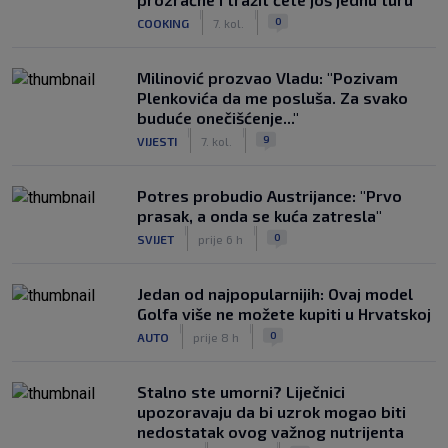
|
|
0
COOKING
7. kol.
Milinović prozvao Vladu: "Pozivam
Plenkovića da me posluša. Za svako
buduće onečišćenje..."
|
|
9
VIJESTI
7. kol.
Potres probudio Austrijance: "Prvo
prasak, a onda se kuća zatresla"
|
|
0
SVIJET
prije 6 h
Jedan od najpopularnijih: Ovaj model
Golfa više ne možete kupiti u Hrvatskoj
|
|
0
AUTO
prije 8 h
Stalno ste umorni? Liječnici
upozoravaju da bi uzrok mogao biti
nedostatak ovog važnog nutrijenta
|
|