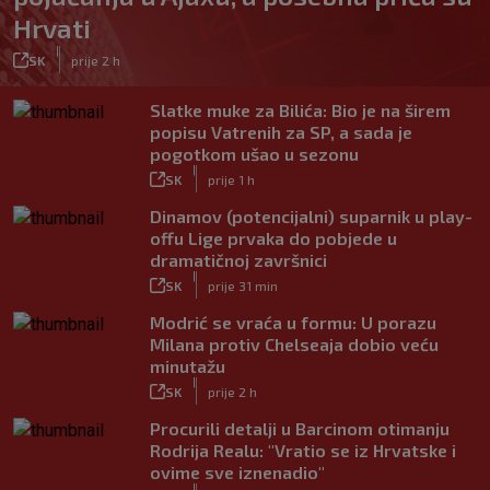
Hrvati
|
SK
prije 2 h
Slatke muke za Bilića: Bio je na širem
popisu Vatrenih za SP, a sada je
pogotkom ušao u sezonu
|
SK
prije 1 h
Dinamov (potencijalni) suparnik u play-
offu Lige prvaka do pobjede u
dramatičnoj završnici
|
SK
prije 31 min
Modrić se vraća u formu: U porazu
Milana protiv Chelseaja dobio veću
minutažu
|
SK
prije 2 h
Procurili detalji u Barcinom otimanju
Rodrija Realu: "Vratio se iz Hrvatske i
ovime sve iznenadio"
|