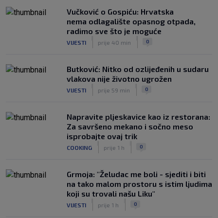
Vučković o Gospiću: Hrvatska
nema odlagalište opasnog otpada,
radimo sve što je moguće
|
|
0
VIJESTI
prije 40 min
Butković: Nitko od ozlijeđenih u sudaru
vlakova nije životno ugrožen
|
|
0
VIJESTI
prije 59 min
Napravite pljeskavice kao iz restorana:
Za savršeno mekano i sočno meso
isprobajte ovaj trik
|
|
0
COOKING
prije 1 h
Grmoja: "Želudac me boli - sjediti i biti
na tako malom prostoru s istim ljudima
koji su trovali našu Liku"
|
|
0
VIJESTI
prije 1 h