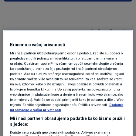
prije 2 godina
hovnar
Brinemo o vašoj privatnosti
prazne priče ... lakše je postaviti kamere gdje
Mi i naši partneri
603
pohranjujemo osobne podatke, kao što su podaci o
god se može
pregledavanju ili jedinstveni identifikatori, i pristupamo im na vašem
uređaju. Odabirom opcije Prihvaćam omogućit ćete tehnologije praćenja
Odgovor
koje podržavaju svrhe za čije pružanje mi i naši partneri obrađujemo
podatke. Ako su alati za praćenje onemogućeni, određeni sadržaj i oglasi
koje vidite možda više neće biti toliko relevantni za vas. Možete se vratiti
na ovaj izbornik kako biste izmijenili svoje odabire ili povukli pristanak u
bilo kojem trenutku klikom na Upravljaj postavkama poveznicu pri dnu
web-stranice [ili plutajuće ikone u donjem lijevom kutu web stranice, ako
je primjenjivo]. Vaši će se odabiri primijeniti kako je opisano u dijelu Web-
mjesto. Za više pojedinosti pogledajte našu Politiku privatnosti.
Dodatne
informacije o vašoj privatnosti
Mi i naši partneri obrađujemo podatke kako bismo pružili
sljedeće:
Oglas
Korištenje preciznih geolokacijskih podataka. Aktivno skeniranje