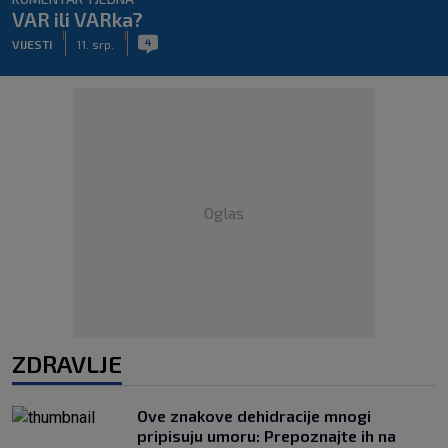
VAR ili VARka?
|
|
4
VIJESTI
11. srp.
Oglas
ZDRAVLJE
Ove znakove dehidracije mnogi
pripisuju umoru: Prepoznajte ih na