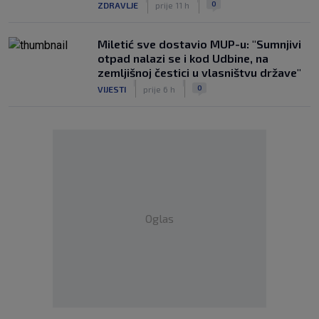
0
ZDRAVLJE
prije 11 h
Miletić sve dostavio MUP-u: "Sumnjivi
otpad nalazi se i kod Udbine, na
zemljišnoj čestici u vlasništvu države"
|
|
0
VIJESTI
prije 6 h
Oglas