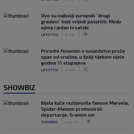
Ovo su najbolji europski "drugi
gradovi" koje vrijedi posjetiti. Među
njima i jedan hrvatski
|
|
0
LIFESTYLE
6. kol.
Prirodni fenomen u susjedstvu pruža
spas od vrućina, u špilji tijekom cijele
godine 11 stupnjeva
|
|
1
LIFESTYLE
6. kol.
SHOWBIZ
Bijela kuća razbjesnila fanove Marvela,
Spider-Manom promovirali
deportacije: Sramim se!
|
|
0
SHOWBIZ
prije 2 h