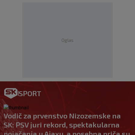
Oglas
SPORT
Vodič za prvenstvo Nizozemske na
SK: PSV juri rekord, spektakularna
pojačanja u Ajaxu, a posebna priča su