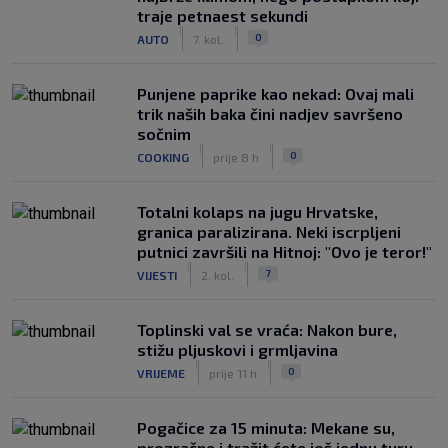
traje petnaest sekundi
|
|
0
AUTO
7. kol.
Punjene paprike kao nekad: Ovaj mali
trik naših baka čini nadjev savršeno
sočnim
|
|
0
COOKING
prije 8 h
Totalni kolaps na jugu Hrvatske,
granica paralizirana. Neki iscrpljeni
putnici završili na Hitnoj: "Ovo je teror!"
|
|
7
VIJESTI
2. kol.
Toplinski val se vraća: Nakon bure,
stižu pljuskovi i grmljavina
|
|
0
VRIJEME
prije 11 h
Pogačice za 15 minuta: Mekane su,
prozračne i tražit ćete još jednu turu