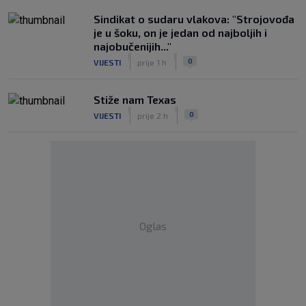
Sindikat o sudaru vlakova: "Strojovođa
je u šoku, on je jedan od najboljih i
najobučenijih..."
|
|
0
VIJESTI
prije 1 h
Stiže nam Texas
|
|
0
VIJESTI
prije 2 h
Oglas