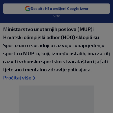
Dodajte N1 u omiljeni Google izvor
Više
Ministarstvo unutarnjih poslova (MUP) i
Hrvatski olimpijski odbor (HOO) sklopili su
Sporazum o suradnji u razvoju i unaprjeđenju
sporta u MUP-u, koji, između ostalih, ima za cilj
razviti vrhunsko sportsko stvaralaštvo i jačati
tjelesno i mentalno zdravlje policajaca.
Pročitaj više