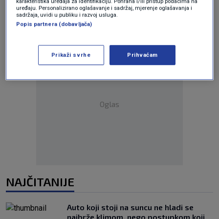
karakteristika uređaja za identifikaciju. Pohrana i/ili pristup podacima na
uređaju. Personalizirano oglašavanje i sadržaj, mjerenje oglašavanja i
sadržaja, uvidi u publiku i razvoj usluga.
Popis partnera (dobavljača)
Prikaži svrhe
Prihvaćam
Oglas
NAJČITANIJE
Auto koji stoji na suncu ne hladi se
najbrže klimom, nego postupkom koji