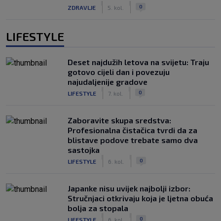
|
|
0
ZDRAVLJE
5. kol.
LIFESTYLE
Deset najdužih letova na svijetu: Traju
gotovo cijeli dan i povezuju
najudaljenije gradove
|
|
0
LIFESTYLE
7. kol.
Zaboravite skupa sredstva:
Profesionalna čistačica tvrdi da za
blistave podove trebate samo dva
sastojka
|
|
0
LIFESTYLE
6. kol.
Japanke nisu uvijek najbolji izbor:
Stručnjaci otkrivaju koja je ljetna obuća
bolja za stopala
|
|
0
LIFESTYLE
6. kol.