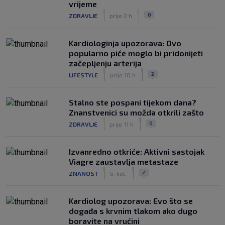
vrijeme
|
|
0
ZDRAVLJE
prije 2 h
Kardiologinja upozorava: Ovo
popularno piće moglo bi pridonijeti
začepljenju arterija
|
|
2
LIFESTYLE
prije 10 h
Stalno ste pospani tijekom dana?
Znanstvenici su možda otkrili zašto
|
|
0
ZDRAVLJE
prije 11 h
Izvanredno otkriće: Aktivni sastojak
Viagre zaustavlja metastaze
|
|
2
ZNANOST
6. kol.
Kardiolog upozorava: Evo što se
događa s krvnim tlakom ako dugo
boravite na vrućini