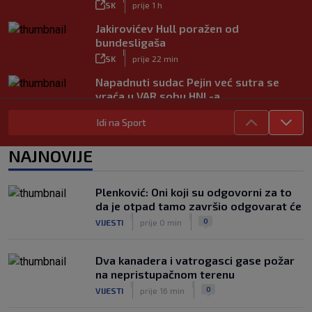
SK
prije 1 h
Jakirovićev Hull poražen od
bundesligaša
|
SK
prije 22 min
Napadnuti sudac Pejin već sutra se
vraća u VAR sobu HNL-a
|
SK
prije 1 h
Idi na Sport
VIDEO / Martin dominantan u sprintu,
Marquez neprepoznatljiv!
NAJNOVIJE
|
SK
prije 50 min
VIDEO / Inter bez Sučića u sastavu
Plenković: Oni koji su odgovorni za to
poveo protiv Juventusa
da je otpad tamo završio odgovarat će
|
|
|
SK
prije 5 h
0
VIJESTI
prije 0 min
Dva kanadera i vatrogasci gase požar
na nepristupačnom terenu
|
|
0
VIJESTI
prije 16 min