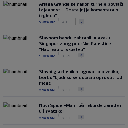
Ariana Grande se nakon turneje povlači
iz javnosti: "Dosta joj je komentara o
izgledu"
|
|
0
SHOWBIZ
4. kol.
Slavnom bendu zabranili ulazak u
Singapur zbog podrške Palestini:
"Nadrealno iskustvo"
|
|
0
SHOWBIZ
3. kol.
Slavni glazbenik progovorio o velikoj
borbi: "Ljudi su se dolazili oprostiti od
mene"
|
|
0
SHOWBIZ
3. kol.
Novi Spider-Man ruši rekorde zarade i
u Hrvatskoj
|
|
0
SHOWBIZ
3. kol.