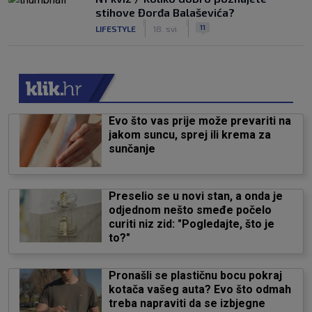
stihove Đorđa Balaševića?
|
|
11
LIFESTYLE
18. svi.
Evo što vas prije može prevariti na
jakom suncu, sprej ili krema za
sunčanje
Preselio se u novi stan, a onda je
odjednom nešto smeđe počelo
curiti niz zid: "Pogledajte, što je
to?"
Pronašli se plastičnu bocu pokraj
kotača vašeg auta? Evo što odmah
treba napraviti da se izbjegne